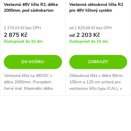
Vestavná 48V lišta R2, délka
Vestavná oblouková lišta R2
2000mm, pod sádrokarton
pro 48V lištový systém
12,5mm
2 376,03 Kč bez DPH
od 1 820,66 Kč bez DPH
2 875 Kč
2 203 Kč
od
Dostupnost do 10 dní
Dostupnost do 10 dní
DO KOŠÍKU
ZOBRAZIT
Vestavná lišta na 48VDC v
Oblouková lišta v délce 80cm,
délce 2000mm. Provedení
100cm a 120 cm určená pro
černý mat. Maximální délka
vestavnou lištu typu ICALL v
spojení je 20m. Maximální zátěž
barvě černá mat.
350W.
O
v