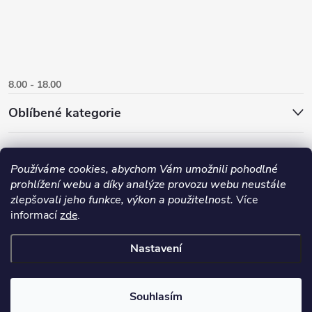
8.00 - 18.00
Oblíbené kategorie
Používáme cookies, abychom Vám umožnili pohodlné
prohlížení webu a díky analýze provozu webu neustále
zlepšovali jeho funkce, výkon a použitelnost.
Více
informací
zde
.
Nastavení
Copyright 2026
Danlux.cz
. Všechna práva vyhrazena.
Upravit nastavení
cookies
Souhlasím
Vytvořil Shoptet