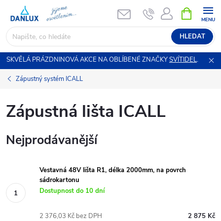
Přejít
NÁKUPNÍ
KOŠÍK
na
obsah
HLEDAT
SKVĚLÁ PRÁZDNINOVÁ AKCE NA OBLÍBENÉ ZNAČKY
SVÍTIDEL
.
Zápustný systém ICALL
Zápustná lišta ICALL
Nejprodávanější
Vestavná 48V lišta R1, délka 2000mm, na povrch
sádrokartonu
Dostupnost do 10 dní
2 376,03 Kč bez DPH
2 875 Kč