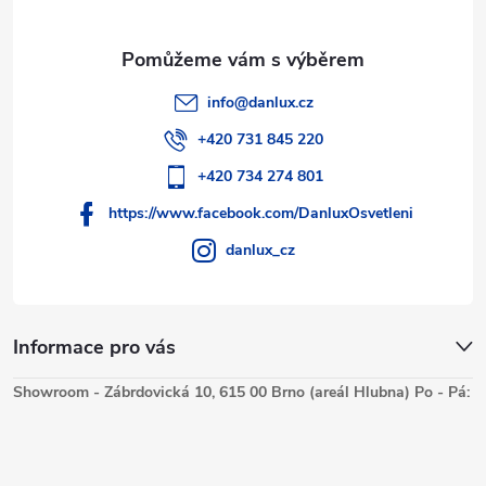
v
ý
p
info
@
danlux.cz
i
+420 731 845 220
s
+420 734 274 801
https://www.facebook.com/DanluxOsvetleni
u
danlux_cz
Informace pro vás
Showroom - Zábrdovická 10, 615 00 Brno (areál Hlubna) Po - Pá: