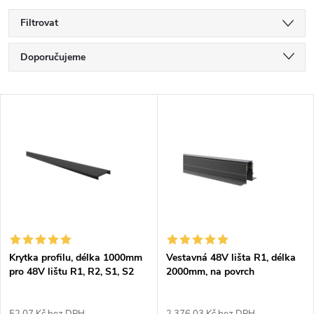
Filtrovat
Ř
Doporučujeme
a
Nejlevnější
V
Nejdražší
z
ý
Nejprodávanější
e
p
Abecedně
n
i
í
s
p
Krytka profilu, délka 1000mm
Vestavná 48V lišta R1, délka
pro 48V lištu R1, R2, S1, S2
2000mm, na povrch
p
sádrokartonu
r