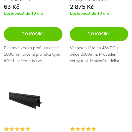
r
52,07 Kč bez DPH
2 376,03 Kč bez DPH
63 Kč
2 875 Kč
o
o
Dostupnost do 10 dní
Dostupnost do 10 dní
d
d
DO KOŠÍKU
DO KOŠÍKU
u
u
Plastová krytka profilu v délce
Vestavná lišta na 48VDC v
k
1000mm, určená pro lištu typu
délce 2000mm. Provedení
k
ICALL, v černé barvě.
černý mat. Maximální délka
t
spojení je 20m. Maximální zátěž
t
350W.
ů
ů