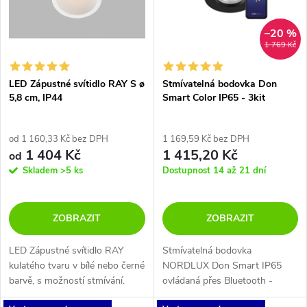
p
n
i
–20 %
1 769 Kč
í
s
p
LED Zápustné svítidlo RAY S ø
Stmívatelná bodovka Don
5,8 cm, IP44
Smart Color IP65 - 3kit
p
r
r
od 1 160,33 Kč bez DPH
1 169,59 Kč bez DPH
1 404 Kč
1 415,20 Kč
o
od
o
Skladem
>5 ks
Dostupnost 14 až 21 dní
d
d
ZOBRAZIT
ZOBRAZIT
u
u
LED Zápustné svítidlo RAY
Stmívatelná bodovka
k
kulatého tvaru v bílé nebo černé
NORDLUX Don Smart IP65
k
barvě, s možností stmívání.
ovládaná přes Bluetooth -
t
Vyšší stupeň krytí IP44.
černá nebo bílá. V balení 3ks.