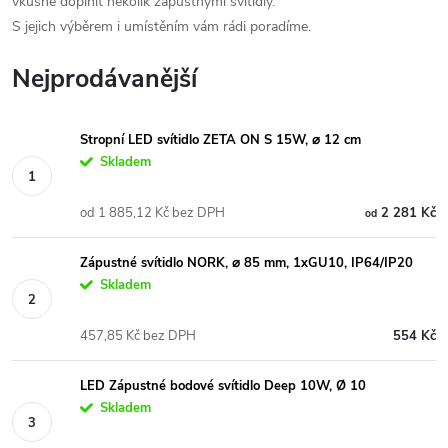
vkusně doplnit několik zápustnými svítidly.
S jejich výběrem i umístěním vám rádi poradíme.
Nejprodávanější
Stropní LED svítidlo ZETA ON S 15W, ⌀ 12 cm
Skladem
od 1 885,12 Kč bez DPH
2 281 Kč
od
Zápustné svítidlo NORK, ⌀ 85 mm, 1xGU10, IP64/IP20
Skladem
457,85 Kč bez DPH
554 Kč
LED Zápustné bodové svítidlo Deep 10W, Ø 10
Skladem