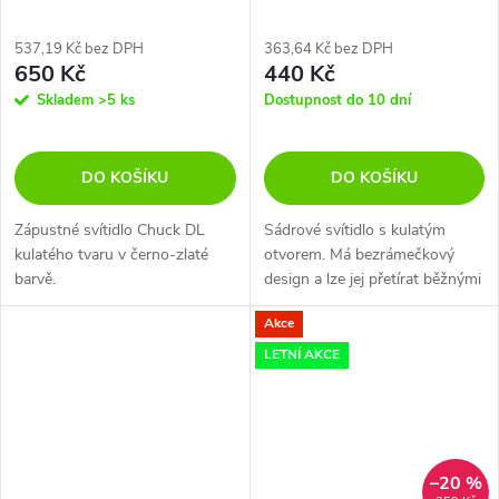
537,19 Kč bez DPH
363,64 Kč bez DPH
650 Kč
440 Kč
Skladem
>5 ks
Dostupnost do 10 dní
DO KOŠÍKU
DO KOŠÍKU
Zápustné svítidlo Chuck DL
Sádrové svítidlo s kulatým
kulatého tvaru v černo-zlaté
otvorem. Má bezrámečkový
barvě.
design a lze jej přetírat běžnými
interiérovými barvami. Určeno
Akce
výhradně pro montáž do
sádrokartonových stropů.
LETNÍ AKCE
–20 %