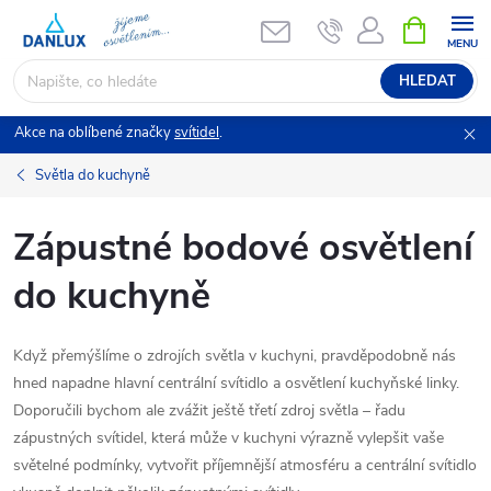
Přejít
NÁKUPNÍ
KOŠÍK
na
obsah
HLEDAT
Akce na oblíbené značky
svítidel
.
Světla do kuchyně
Zápustné bodové osvětlení
do kuchyně
Když přemýšlíme o zdrojích světla v kuchyni, pravděpodobně nás
hned napadne hlavní centrální svítidlo a osvětlení kuchyňské linky.
Doporučili bychom ale zvážit ještě třetí zdroj světla – řadu
zápustných svítidel, která může v kuchyni výrazně vylepšit vaše
světelné podmínky, vytvořit příjemnější atmosféru a centrální svítidlo