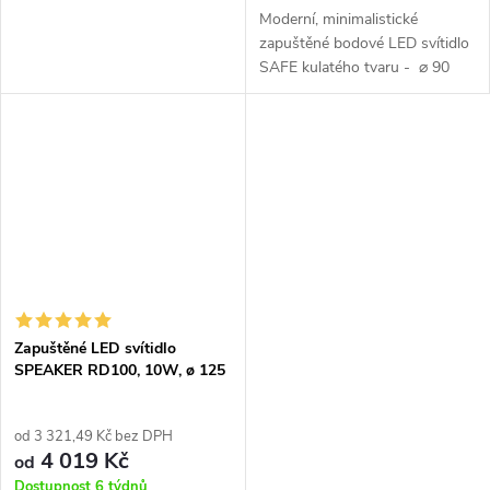
Moderní, minimalistické
zapuštěné bodové LED svítidlo
SAFE kulatého tvaru - ⌀ 90
mm, v bílé barvě, s krytím IP65,
s možností stmívání.
Zapuštěné LED svítidlo
SPEAKER RD100, 10W, ø 125
mm, IP44, 60°
od 3 321,49 Kč bez DPH
4 019 Kč
od
Dostupnost 6 týdnů