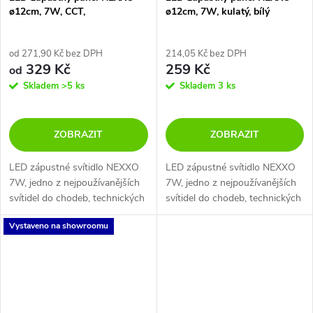
ø12cm, 7W, CCT,
ø12cm, 7W, kulatý, bílý
černý/stříbrný
od 271,90 Kč bez DPH
214,05 Kč bez DPH
329 Kč
259 Kč
od
Skladem
>5 ks
Skladem
3 ks
ZOBRAZIT
ZOBRAZIT
LED zápustné svítidlo NEXXO
LED zápustné svítidlo NEXXO
7W, jedno z nejpoužívanějších
7W, jedno z nejpoužívanějších
svítidel do chodeb, technických
svítidel do chodeb, technických
místností, toalet či jako
místností, toalet či jako
Vystaveno na showroomu
bodovky po obvodu obývacího
bodovky po obvodu obývacího
pokoje.
pokoje.