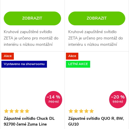
ZOBRAZIT
ZOBRAZIT
Kruhové zapuštěné svítidlo
Kruhové zapuštěné svítidlo
ZETA je určeno pro montáž do
ZETA je určeno pro montáž do
interiéru s nízkou montážní
interiéru s nízkou montážní
výškou. K dispozici ve 4
výškou. K dispozici ve 4
Akce
Akce
velikostech a 2 barvách - bílé
velikostech a 2 barvách - bílé
nebo černé.
nebo černé.
Vystaveno na showroomu
LETNÍ AKCE
–14 %
–20 %
760 Kč
550 Kč
Zápustné svítidlo Chuck DL
Zápustné svítidlo QUO R, 8W,
92700 černé Zuma Line
GU10