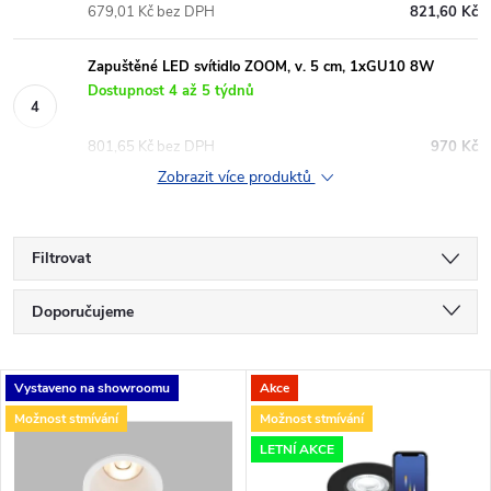
679,01 Kč bez DPH
821,60 Kč
Zapuštěné LED svítidlo ZOOM, v. 5 cm, 1xGU10 8W
Dostupnost 4 až 5 týdnů
801,65 Kč bez DPH
970 Kč
Zobrazit více produktů
Filtrovat
Ř
Doporučujeme
a
Nejlevnější
V
Vystaveno na showroomu
Akce
Nejdražší
z
Možnost stmívání
Možnost stmívání
ý
Nejprodávanější
LETNÍ AKCE
e
Abecedně