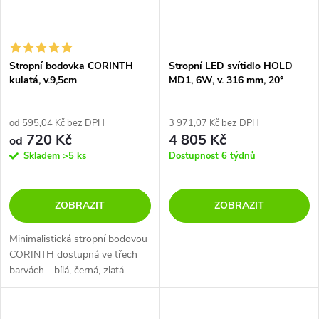
Stropní bodovka CORINTH
Stropní LED svítidlo HOLD
kulatá, v.9,5cm
MD1, 6W, v. 316 mm, 20°
od 595,04 Kč bez DPH
3 971,07 Kč bez DPH
720 Kč
4 805 Kč
od
Skladem
>5 ks
Dostupnost 6 týdnů
ZOBRAZIT
ZOBRAZIT
Minimalistická stropní bodovou
CORINTH dostupná ve třech
barvách - bílá, černá, zlatá.
Skvěle se hodí na osvětlení
kuchyně, chodby nebo
obývacího pokoje.