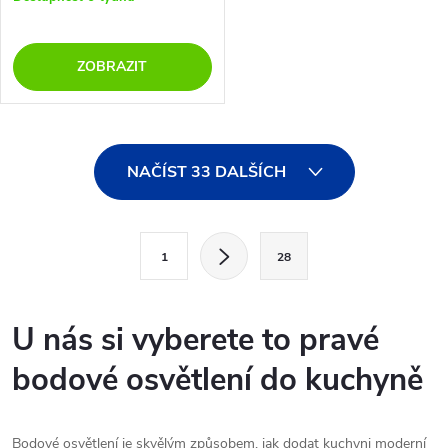
ZOBRAZIT
O
NAČÍST 33 DALŠÍCH
v
l
S
1
28
t
á
r
d
á
U nás si vyberete to pravé
a
n
bodové osvětlení do kuchyně
k
c
o
í
v
Bodové osvětlení je skvělým způsobem, jak dodat kuchyni moderní