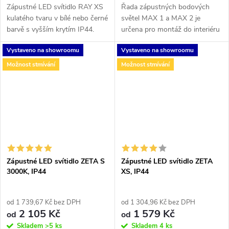
Zápustné LED svítidlo RAY XS
Řada zápustných bodových
kulatého tvaru v bílé nebo černé
světel MAX 1 a MAX 2 je
barvě s vyšším krytím IP44.
určena pro montáž do interiéru
i exteriéru s krytím IP65.
Vystaveno na showroomu
Vystaveno na showroomu
Světelný zdroj - LED COB.
Svítidlo je dostupné ve dvou
Možnost stmívání
Možnost stmívání
verzích - v...
Zápustné LED svítidlo ZETA S
Zápustné LED svítidlo ZETA
3000K, IP44
XS, IP44
od 1 739,67 Kč bez DPH
od 1 304,96 Kč bez DPH
2 105 Kč
1 579 Kč
od
od
Skladem
>5 ks
Skladem
4 ks