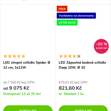
černá, bílá, zlatá a šedá.
montáže.Katalog produktů v
Akce
příloze.
Vystaveno na showroomu
LETNÍ AKCE
–20 %
1 027 Kč
LED stropní svítidlo Spider, Ø
LED Zápustné bodové svítidlo
12 cm, 1x11W
Deep 10W, Ø 10
od 7 500 Kč bez DPH
679,01 Kč bez DPH
9 075 Kč
821,60 Kč
od
Dostupnost 14 až 30 dní
Skladem
1 ks