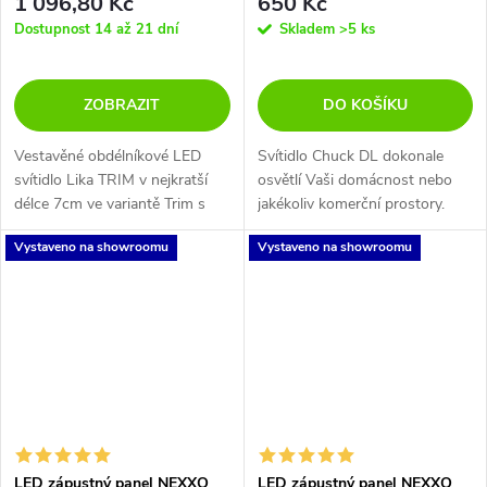
1 096,80 Kč
650 Kč
Dostupnost 14 až 21 dní
Skladem
>5 ks
ZOBRAZIT
DO KOŠÍKU
Vestavěné obdélníkové LED
Svítidlo Chuck DL dokonale
svítidlo Lika TRIM v nejkratší
osvětlí Vaši domácnost nebo
délce 7cm ve variantě Trim s
jakékoliv komerční prostory.
rámečkem s 2 LED bodovými
Díky LED technologii ušetříte až
Vystaveno na showroomu
Vystaveno na showroomu
světly. Chromatičnost 3000K
80% nákladů na osvětlení.
nebo 4000K a vyzařovací...
LED zápustný panel NEXXO
LED zápustný panel NEXXO