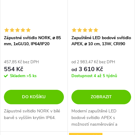
Zápustné svítidlo NORK, ⌀ 85
Zapuštěné LED bodové svítidlo
mm, 1xGU10, IP64/IP20
APEX, ⌀ 10 cm, 13W, CRI90
457,85 Kč bez DPH
od 2 983,47 Kč bez DPH
554 Kč
3 610 Kč
od
Skladem
>5 ks
Dostupnost 4 až 5 týdnů
DO KOŠÍKU
ZOBRAZIT
Zápustné svítidlo NORK v bílé
Moderní zapuštěné LED
barvě s vyšším krytím IP64.
bodové svítidlo APEX s
možností nasměrování a
otočení světla o 360°. Možnost