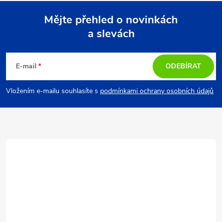
Mějte přehled o novinkách
a slevách
Z
á
E-mail
ODEBÍRAT
p
Vložením e-mailu souhlasíte s
podmínkami ochrany osobních údajů
a
t
í