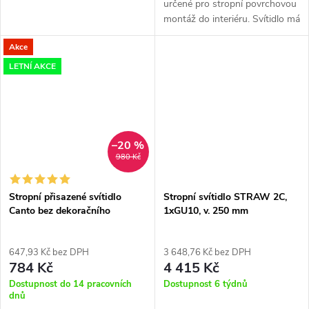
určené pro stropní povrchovou
montáž do interiéru. Svítidlo má
prizmatický difuzor. Světelný
Akce
zdroj - SMD LED. Kvalitní
hliníkové svítidlo dostupné...
LETNÍ AKCE
–20 %
980 Kč
Stropní přisazené svítidlo
Stropní svítidlo STRAW 2C,
Canto bez dekoračního
1xGU10, v. 250 mm
kroužku
647,93 Kč bez DPH
3 648,76 Kč bez DPH
784 Kč
4 415 Kč
Dostupnost do 14 pracovních
Dostupnost 6 týdnů
dnů