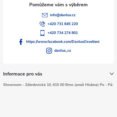
info
@
danlux.cz
+420 731 845 220
+420 734 274 801
https://www.facebook.com/DanluxOsvetleni
danlux_cz
Informace pro vás
Showroom - Zábrdovická 10, 615 00 Brno (areál Hlubna) Po - Pá: