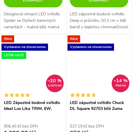
ZOBRAZIT
ZOBRAZIT
Designové stropní LED svítidlo
LED zápustné bodové svítidlo
Spider ve čtyřech barevných
Deep o průměru 10,3 cm v bílé
variantách - matná bílá, matná
barvě s teplotou chromatičnosti
černá, terra a champagne.
3000K nebo 4000K.
Akce
Akce
Vystaveno na showroomu
Vystaveno na showroomu
LETNÍ AKCE
–20 %
–14 %
1 371 Kč
760 Kč
LED Zápustné bodové svítidlo
LED zápustné svítidlo Chuck
Ideal Lux Lika TRIM, 6W,
DL Square 92703 bílé Zuma
UGR<19
Line
906,45 Kč bez DPH
537,19 Kč bez DPH