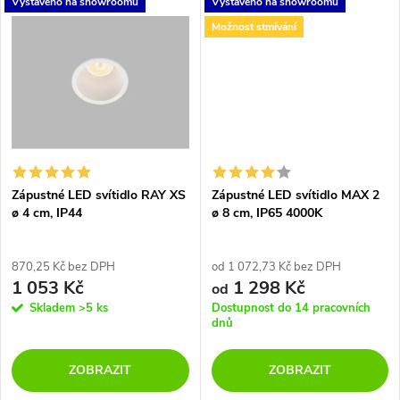
t
Vystaveno na showroomu
Vystaveno na showroomu
ů
Možnost stmívání
ů
Zápustné LED svítidlo RAY XS
Zápustné LED svítidlo MAX 2
ø 4 cm, IP44
ø 8 cm, IP65 4000K
870,25 Kč bez DPH
od 1 072,73 Kč bez DPH
1 053 Kč
1 298 Kč
od
Skladem
>5 ks
Dostupnost do 14 pracovních
dnů
ZOBRAZIT
ZOBRAZIT