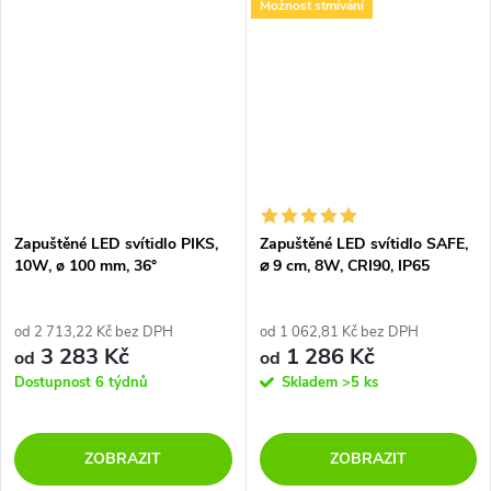
Možnost stmívání
stmívání.
Zapuštěné LED svítidlo PIKS,
Zapuštěné LED svítidlo SAFE,
10W, ø 100 mm, 36°
⌀ 9 cm, 8W, CRI90, IP65
od 2 713,22 Kč bez DPH
od 1 062,81 Kč bez DPH
3 283 Kč
1 286 Kč
od
od
Dostupnost 6 týdnů
Skladem
>5 ks
ZOBRAZIT
ZOBRAZIT