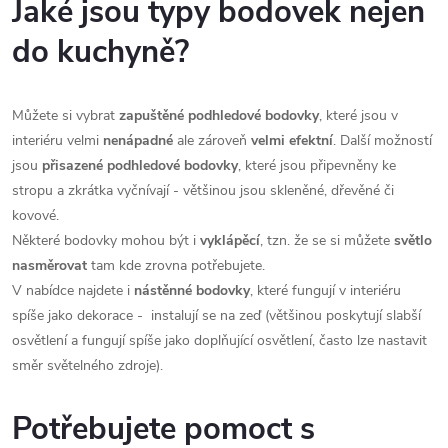
Jaké jsou typy bodovek nejen
do kuchyně?
Můžete si vybrat
zapuštěné podhledové bodovky
, které jsou v
interiéru velmi
nenápadné
ale zároveň
velmi efektní
. Další možností
jsou
přisazené podhledové bodovky
, které jsou připevněny ke
stropu a zkrátka vyčnívají - většinou jsou skleněné, dřevěné či
kovové.
Některé bodovky mohou být i
vyklápěcí
, tzn. že se si můžete
světlo
nasměrovat
tam kde zrovna potřebujete.
V nabídce najdete i
nástěnné bodovky
, které fungují v interiéru
spíše jako dekorace -
instalují se na zeď (většinou poskytují slabší
osvětlení a fungují spíše jako doplňující osvětlení, často lze nastavit
směr světelného zdroje).
Potřebujete pomoct s