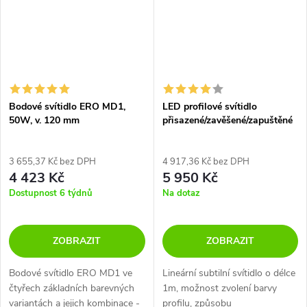
Bodové svítidlo ERO MD1,
LED profilové svítidlo
50W, v. 120 mm
přisazené/zavěšené/zapuštěné
lineární 1m, 3750lm
3 655,37 Kč bez DPH
4 917,36 Kč bez DPH
4 423 Kč
5 950 Kč
Dostupnost 6 týdnů
Na dotaz
ZOBRAZIT
ZOBRAZIT
Bodové svítidlo ERO MD1 ve
Lineární subtilní svítidlo o délce
čtyřech základních barevných
1m, možnost zvolení barvy
variantách a jejich kombinace -
profilu, způsobu