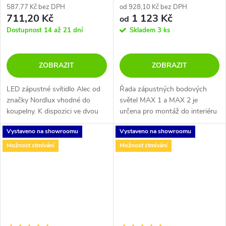
587,77 Kč bez DPH
od 928,10 Kč bez DPH
711,20 Kč
1 123 Kč
od
Dostupnost 14 až 21 dní
Skladem
3 ks
ZOBRAZIT
ZOBRAZIT
LED zápustné svítidlo Alec od
Řada zápustných bodových
značky Nordlux vhodné do
světel MAX 1 a MAX 2 je
koupelny. K dispozici ve dvou
určena pro montáž do interiéru
barevných variantách - bílá a
i exteriéru s krytím IP65.
Vystaveno na showroomu
Vystaveno na showroomu
černá
Světelný zdroj - LED COB.
Svítidlo je dostupné ve dvou
Možnost stmívání
Možnost stmívání
verzích - v...