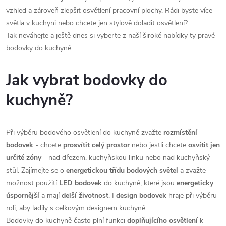
á
vzhled a zároveň zlepšit osvětlení pracovní plochy. Rádi byste více
p
n
světla v kuchyni nebo chcete jen stylově doladit osvětlení?
r
Tak neváhejte a ještě dnes si vyberte z naší široké nabídky ty pravé
í
bodovky do kuchyně.
v
k
Jak vybrat bodovky do
y
kuchyně?
v
Při výběru bodového osvětlení do kuchyně zvažte
rozmístění
ý
bodovek
- chcete
prosvítit celý prostor
nebo jestli chcete
osvítit jen
p
určité zóny
- nad dřezem, kuchyňskou linku nebo nad kuchyňský
stůl
. Z
ajímejte se o
energetickou třídu bodových světel
a zvažte
i
možnost použití
LED bodovek
do kuchyně, které jsou
energeticky
s
úspornější
a mají
delší životnost
. I
design bodovek
hraje při výběru
roli, aby ladily s celkovým designem kuchyně.
u
Bodovky do kuchyně často plní funkci
doplňujícího osvětlení
k