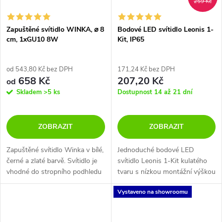
259 Kč
Zapuštěné svítidlo WINKA, ⌀ 8
Bodové LED svítidlo Leonis 1-
cm, 1xGU10 8W
Kit, IP65
od 543,80 Kč bez DPH
171,24 Kč bez DPH
658 Kč
207,20 Kč
od
Skladem
>5 ks
Dostupnost 14 až 21 dní
ZOBRAZIT
ZOBRAZIT
Zapuštěné svítidlo Winka v bílé,
Jednoduché bodové LED
černé a zlaté barvě. Svítidlo je
svítidlo Leonis 1-Kit kulatého
vhodné do stropního podhledu
tvaru s nízkou montážní výškou
vnitřních místností.
v bílé nebo niklové barvě.
Vystaveno na showroomu
Vysoké krytí IP65