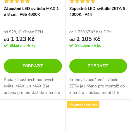
Zápustné LED svítidlo MAX 1
Zápustné LED svítidlo ZETA S
ø 8 cm, IP65 4000K
4000K, IP44
od 928,10 Kč bez DPH
od 1 739,67 Kč bez DPH
1 123 Kč
2 105 Kč
od
od
Skladem
>5 ks
Skladem
>5 ks
ZOBRAZIT
ZOBRAZIT
Řada zápustných bodových
Kruhové zapuštěné svítidlo
světel MAX 1 a MAX 2 je
ZETA je určeno pro montáž do
určena pro montáž do interiéru
interiéru s nízkou montážní
i exteriéru s krytím IP65.
výškou. K dispozici ve 4
Možnost stmívání
Světelný zdroj - LED COB.
velikostech a 2 barvách - bílé
Svítidlo je dostupné ve dvou
nebo černé.
verzích - v...