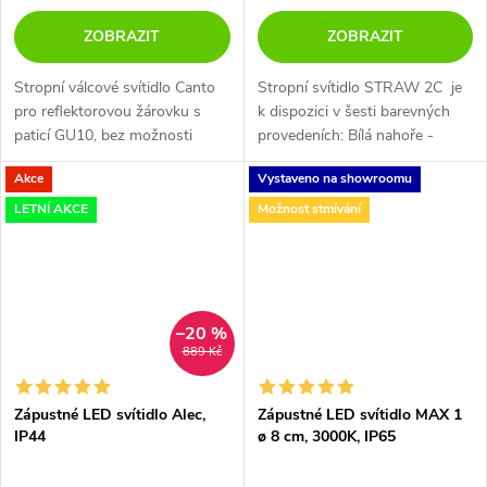
ZOBRAZIT
ZOBRAZIT
Stropní válcové svítidlo Canto
Stropní svítidlo STRAW 2C je
pro reflektorovou žárovku s
k dispozici v šesti barevných
paticí GU10, bez možnosti
provedeních: Bílá nahoře -
naklopení. Svítidlo je k dispozici
černá dole Černá nahoře - bílá
Akce
Vystaveno na showroomu
ve dvou barevných
dole Černá nahoře - zlatá dole
provedeních v bílo a černo
Zlatá nahoře -...
LETNÍ AKCE
Možnost stmívání
barvě....
–20 %
889 Kč
Zápustné LED svítidlo Alec,
Zápustné LED svítidlo MAX 1
IP44
ø 8 cm, 3000K, IP65