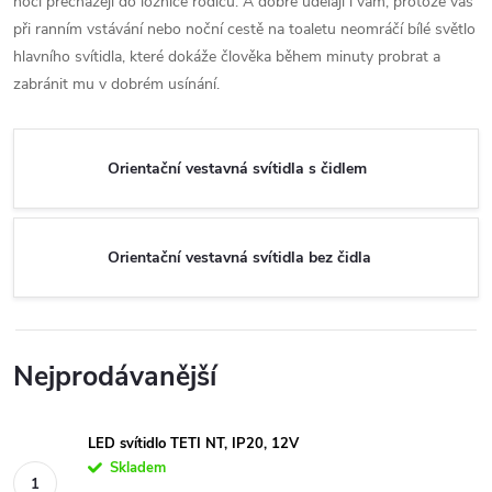
noci přecházejí do ložnice rodičů. A dobře udělají i vám, protože vás
při ranním vstávání nebo noční cestě na toaletu neomráčí bílé světlo
hlavního svítidla, které dokáže člověka během minuty probrat a
zabránit mu v dobrém usínání.
Orientační vestavná svítidla s čidlem
Orientační vestavná svítidla bez čidla
Nejprodávanější
LED svítidlo TETI NT, IP20, 12V
Skladem