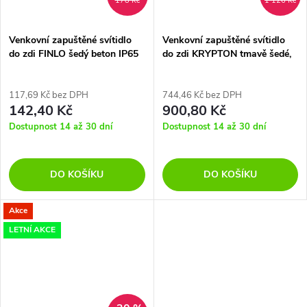
178 Kč
1 126 Kč
Venkovní zapuštěné svítidlo
Venkovní zapuštěné svítidlo
do zdi FINLO šedý beton IP65
do zdi KRYPTON tmavě šedé,
bez světelného zdroje
LED 3W 3000K 15st. IP54
117,69 Kč bez DPH
744,46 Kč bez DPH
142,40 Kč
900,80 Kč
Dostupnost 14 až 30 dní
Dostupnost 14 až 30 dní
DO KOŠÍKU
DO KOŠÍKU
Akce
LETNÍ AKCE