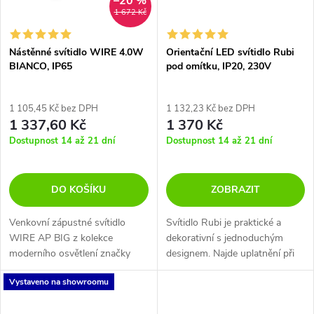
–20 %
1 672 Kč
Nástěnné svítidlo WIRE 4.0W
Orientační LED svítidlo Rubi
BIANCO, IP65
pod omítku, IP20, 230V
1 105,45 Kč bez DPH
1 132,23 Kč bez DPH
1 337,60 Kč
1 370 Kč
Dostupnost 14 až 21 dní
Dostupnost 14 až 21 dní
DO KOŠÍKU
ZOBRAZIT
Venkovní zápustné svítidlo
Svítidlo Rubi je praktické a
WIRE AP BIG z kolekce
dekorativní s jednoduchým
moderního osvětlení značky
designem. Najde uplatnění při
Ideal Lux je určeno pro
nasvícení schodišť, chodeb,
Vystaveno na showroomu
zapuštěnou montáž do zdi.
dekoračním nasvícení nábytku a
v neposlední řadě...