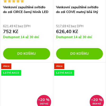
Venkovní zapuštěné svítidlo
Venkovní zapuštěné svítidlo
do zdi CIRCE černý hliník LED
do zdi COVE matný bílá litý
3W 3000K IP54
hliník a skleněný difuzor LED
1.5W 3000K, IP54
621,49 Kč bez DPH
517,69 Kč bez DPH
752 Kč
626,40 Kč
Dostupnost 14 až 30 dní
Dostupnost 14 až 30 dní
DO KOŠÍKU
DO KOŠÍKU
Akce
Akce
LETNÍ AKCE
LETNÍ AKCE
–20 %
–20 %
167 Kč
864 Kč