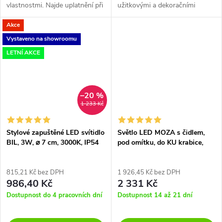
vlastnostmi. Najde uplatnění při
užitkovými a dekoračními
nasvícení schodišť, chodeb,
vlastnostmi. Najde uplatnění při
Akce
dekoračním nasvícení nábytku a
nasvícení schodišť, chodeb,
v neposlední řadě...
dekoračním nasvícení nábytku a
Vystaveno na showroomu
v neposlední řadě k...
LETNÍ AKCE
–20 %
1 233 Kč
Stylové zapuštěné LED svítidlo
Světlo LED MOZA s čidlem,
BIL, 3W, ⌀ 7 cm, 3000K, IP54
pod omítku, do KU krabice,
230Vstř, IP20
815,21 Kč bez DPH
1 926,45 Kč bez DPH
986,40 Kč
2 331 Kč
Dostupnost do 4 pracovních dní
Dostupnost 14 až 21 dní