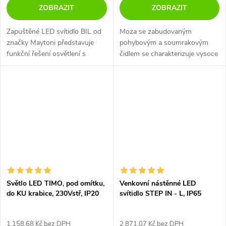
ZOBRAZIT
ZOBRAZIT
Zapuštěné LED svítidlo BIL od
Moza se zabudovaným
značky Maytoni představuje
pohybovým a soumrakovým
funkční řešení osvětlení s
čidlem se charakterizuje vysoce
vysokým stupněm krytí IP54,
užitkovými a dekoračními
které díky úhlu paprsku 30°
vlastnostmi a mnoha
zajistí přesné nasvícení
volitelnými funkcemi. Najde
interiéru.
uplatnění při nasvícení...
Světlo LED TIMO, pod omítku,
Venkovní nástěnné LED
do KU krabice, 230Vstř, IP20
svítidlo STEP IN - L, IP65
1 158,68 Kč bez DPH
2 871,07 Kč bez DPH