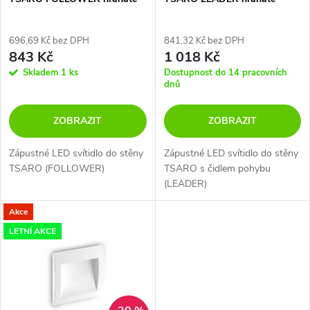
p
80x36mm 1W 230V
80x36mm 1W 230V
r
r
696,69 Kč bez DPH
841,32 Kč bez DPH
843 Kč
1 018 Kč
o
o
Skladem
1 ks
Dostupnost do 14 pracovních
dnů
d
d
ZOBRAZIT
ZOBRAZIT
u
u
Zápustné LED svítidlo do stěny
Zápustné LED svítidlo do stěny
k
TSARO (FOLLOWER)
TSARO s čidlem pohybu
k
(LEADER)
t
t
Akce
ů
LETNÍ AKCE
ů