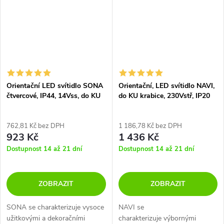
Orientační LED svítidlo SONA
Orientační, LED svítidlo NAVI,
čtvercové, IP44, 14Vss, do KU
do KU krabice, 230Vstř, IP20
krabice
762,81 Kč bez DPH
1 186,78 Kč bez DPH
923 Kč
1 436 Kč
Dostupnost 14 až 21 dní
Dostupnost 14 až 21 dní
ZOBRAZIT
ZOBRAZIT
SONA se charakterizuje vysoce
NAVI se
užitkovými a dekoračními
charakterizuje výbornými