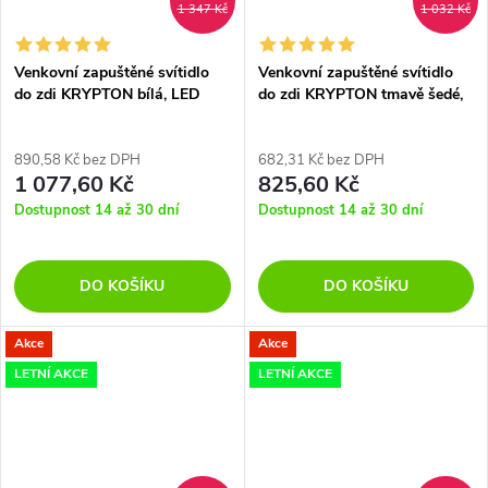
1 347 Kč
1 032 Kč
Venkovní zapuštěné svítidlo
Venkovní zapuštěné svítidlo
do zdi KRYPTON bílá, LED
do zdi KRYPTON tmavě šedé,
3W 3000K 17st. IP54
LED 3W 3000K 27st. IP54
890,58 Kč bez DPH
682,31 Kč bez DPH
1 077,60 Kč
825,60 Kč
Dostupnost 14 až 30 dní
Dostupnost 14 až 30 dní
DO KOŠÍKU
DO KOŠÍKU
Akce
Akce
LETNÍ AKCE
LETNÍ AKCE