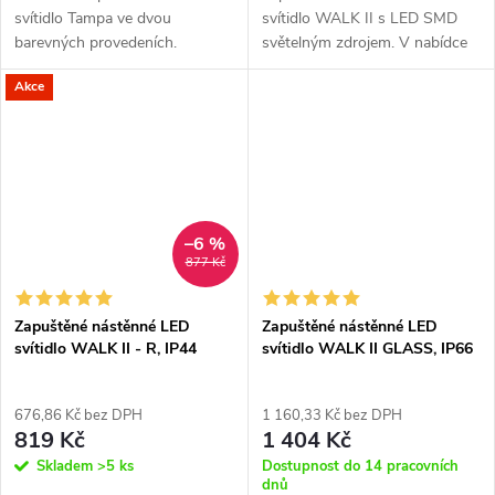
svítidlo Tampa ve dvou
svítidlo WALK II s LED SMD
barevných provedeních.
světelným zdrojem. V nabídce
je v bílé a černé barvě a ve dvou
Akce
tarech - hranaté, kulaté. Určené
pro montáž do interiéru.
–6 %
877 Kč
Zapuštěné nástěnné LED
Zapuštěné nástěnné LED
svítidlo WALK II - R, IP44
svítidlo WALK II GLASS, IP66
676,86 Kč bez DPH
1 160,33 Kč bez DPH
819 Kč
1 404 Kč
Skladem
>5 ks
Dostupnost do 14 pracovních
dnů