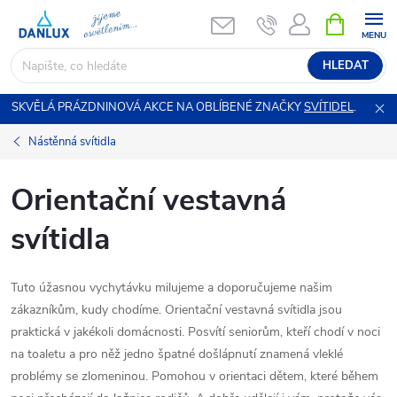
Přejít
NÁKUPNÍ
KOŠÍK
na
obsah
HLEDAT
SKVĚLÁ PRÁZDNINOVÁ AKCE NA OBLÍBENÉ ZNAČKY
SVÍTIDEL
.
Nástěnná svítidla
Orientační vestavná
svítidla
Tuto úžasnou vychytávku milujeme a doporučujeme našim
zákazníkům, kudy chodíme. Orientační vestavná svítidla jsou
praktická v jakékoli domácnosti. Posvítí seniorům, kteří chodí v noci
na toaletu a pro něž jedno špatné došlápnutí znamená vleklé
problémy se zlomeninou. Pomohou v orientaci dětem, které během