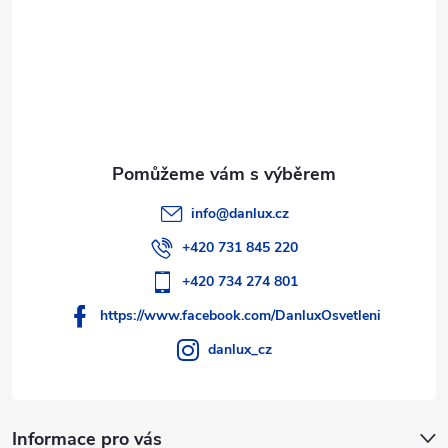
ý
í
p
i
s
u
info
@
danlux.cz
+420 731 845 220
+420 734 274 801
https://www.facebook.com/DanluxOsvetleni
danlux_cz
Informace pro vás