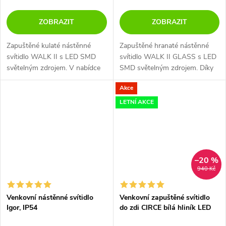
ZOBRAZIT
ZOBRAZIT
Zapuštěné kulaté nástěnné
Zapuštěné hranaté nástěnné
svítidlo WALK II s LED SMD
svítidlo WALK II GLASS s LED
světelným zdrojem. V nabídce
SMD světelným zdrojem. Díky
je v bílé a černé barvě a ve dvou
vysokému IP66 určené pro
Akce
tarech - hranaté, kulaté. Určené
montáž v interiéru i exteriéru. V
pro montáž do interiéru.
nabídce je v bílé a černé barvě.
LETNÍ AKCE
–20 %
940 Kč
Venkovní nástěnné svítidlo
Venkovní zapuštěné svítidlo
Igor, IP54
do zdi CIRCE bílá hliník LED
3W 3000K IP54