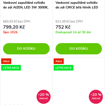
Venkovní zapuštěné svítidlo
Venkovní zapuštěné svítidlo
do zdi AIZEN, LED 3W 3000K,
do zdi CIRCE bílá hliník LED
IP54
3W 3000K IP54
660,50 Kč bez DPH
621,49 Kč bez DPH
799,20 Kč
752 Kč
říjen 2026
Dostupnost 14 až 30 dní
DO KOŠÍKU
DO KOŠÍKU
Akce
Akce
LETNÍ AKCE
LETNÍ AKCE
–20 %
–20 %
940 Kč
783 Kč