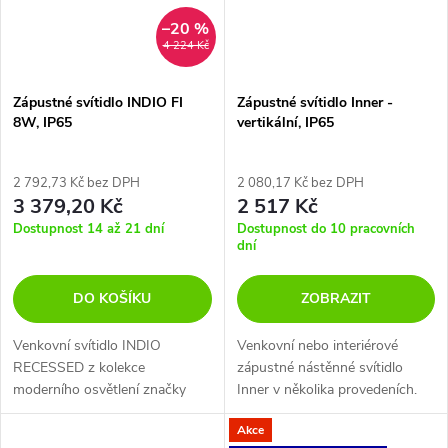
–20 %
4 224 Kč
Zápustné svítidlo INDIO FI
Zápustné svítidlo Inner -
8W, IP65
vertikální, IP65
2 792,73 Kč bez DPH
2 080,17 Kč bez DPH
3 379,20 Kč
2 517 Kč
Dostupnost 14 až 21 dní
Dostupnost do 10 pracovních
dní
DO KOŠÍKU
ZOBRAZIT
Venkovní svítidlo INDIO
Venkovní nebo interiérové
RECESSED z kolekce
zápustné nástěnné svítidlo
moderního osvětlení značky
Inner v několika provedeních.
Ideal Lux je určeno pro
Akce
nástěnnou zapuštěnou montáž