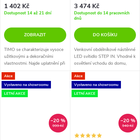
1 402 Kč
3 474 Kč
Dostupnost 14 až 21 dní
Dostupnost do 14 pracovních
dnů
ZOBRAZIT
DO KOŠÍKU
TIMO se charakterizuje vysoce
Venkovní obdélníkové nástěnné
užitkovými a dekoračními
LED svítidlo STEP IN. Vhodné k
vlastnostmi. Najde uplatnění při
osvětlení vchodu do domu,
nasvícení schodišť, chodeb,
teras, schodů, pergol,
Akce
Akce
dekoračním nasvícení nábytku a
venkovních uliček
v neposlední řadě k vytváření...
Vystaveno na showroomu
Vystaveno na showroomu
LETNÍ AKCE
LETNÍ AKCE
–20 %
–20 %
999 Kč
940 Kč