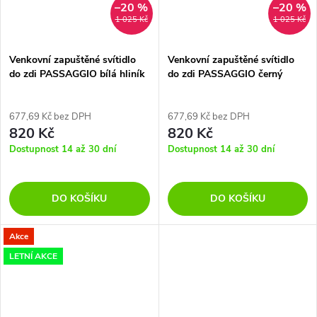
–20 %
–20 %
1 025 Kč
1 025 Kč
Venkovní zapuštěné svítidlo
Venkovní zapuštěné svítidlo
do zdi PASSAGGIO bílá hliník
do zdi PASSAGGIO černý
LED 1W 3000K 3V IP54 délka
hliník LED 1W 3000K 3V IP54
kabelu 1.80m použijte driver
délka kabelu 1.80m použijte
9020170
driver 9020170
677,69 Kč bez DPH
677,69 Kč bez DPH
820 Kč
820 Kč
Dostupnost 14 až 30 dní
Dostupnost 14 až 30 dní
DO KOŠÍKU
DO KOŠÍKU
Akce
LETNÍ AKCE