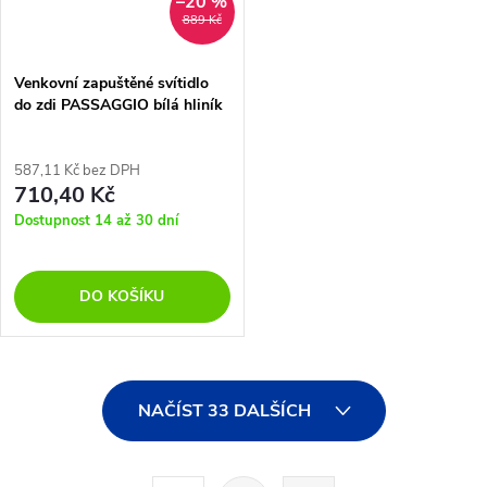
–20 %
889 Kč
Venkovní zapuštěné svítidlo
do zdi PASSAGGIO bílá hliník
LED 1W 3000K 3V IP54 délka
kabelu 1.80m použijte driver
9020170
587,11 Kč bez DPH
710,40 Kč
Dostupnost 14 až 30 dní
DO KOŠÍKU
O
NAČÍST 33 DALŠÍCH
v