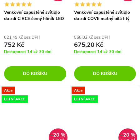
Venkovní zapuštěné svítidlo
Venkovní zapuštěné svítidlo
do zdi CIRCE černý hliník LED
do zdi COVE matný bílá litý
3W 3000K IP54
hliník a skleněný difuzor LED
1.5W 3000K, IP54
621,49 Kč bez DPH
558,02 Kč bez DPH
752 Kč
675,20 Kč
Dostupnost 14 až 30 dní
Dostupnost 14 až 30 dní
DO KOŠÍKU
DO KOŠÍKU
Akce
Akce
LETNÍ AKCE
LETNÍ AKCE
–20 %
–20 %