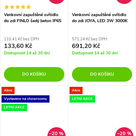
Venkovní zapuštěné svítidlo
Venkovní zapuštěné svítidlo
do zdi FINLO šedý beton IP65
do zdi JOYA, LED 3W 3000K
bez světelného zdroje
19st. IP65
110,41 Kč bez DPH
571,24 Kč bez DPH
133,60 Kč
691,20 Kč
Dostupnost 14 až 30 dní
Dostupnost 14 až 30 dní
DO KOŠÍKU
DO KOŠÍKU
Akce
Akce
Vystaveno na showroomu
LETNÍ AKCE
LETNÍ AKCE
–20 %
–20 %