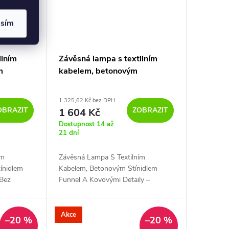
asím
ilním
Závěsná lampa s textilním
m
kabelem, betonovým
stínidlem funnel a kovovými
detaily
1 325,62 Kč bez DPH
OBRAZIT
ZOBRAZIT
1 604 Kč
Dostupnost 14 až
21 dní
ím
Závěsná Lampa S Textilním
ínidlem
Kabelem, Betonovým Stínidlem
 Bez
Funnel A Kovovými Detaily –
Závěsné
Vyrobeno V Itálii Bez Žárovka
Tmavý Beton - Závěsné Svítidlo
Akce
–20 %
–20 %