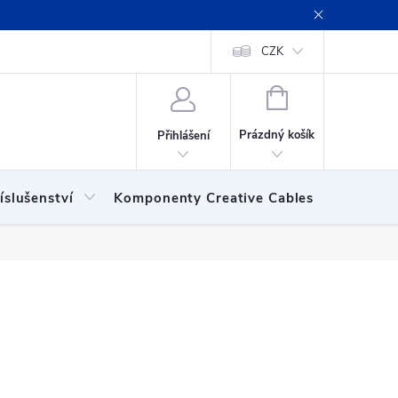
ení obchodu
Obchodní podmínky
Podmínky ochrany osobních
CZK
NÁKUPNÍ
KOŠÍK
Prázdný košík
Přihlášení
íslušenství
Komponenty Creative Cables
Show