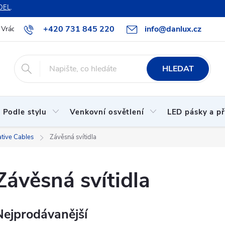
DEL
.
+420 731 845 220
info@danlux.cz
Vrácení zboží a reklamace
O nás
B2B spolupráce
Hodnoc
HLEDAT
Podle stylu
Venkovní osvětlení
LED pásky a př
ative Cables
Závěsná svítidla
Závěsná svítidla
Nejprodávanější