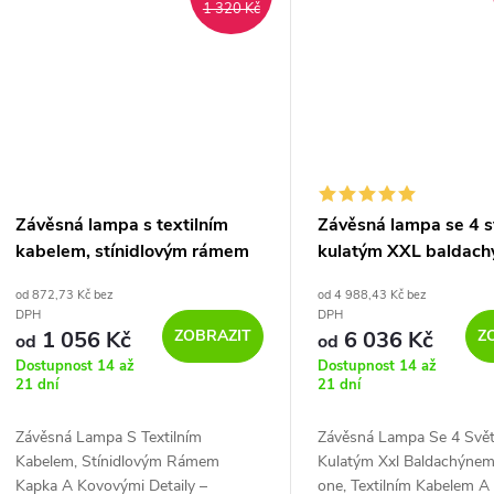
1 320 Kč
Závěsná lampa s textilním
Závěsná lampa se 4 sv
kabelem, stínidlovým rámem
kulatým XXL baldac
kapka a kovovými detaily
Rose-one, textilním 
od 872,73 Kč bez
od 4 988,43 Kč bez
válcovými plátěnými s
DPH
DPH
ZOBRAZIT
Z
1 056 Kč
6 036 Kč
od
od
Dostupnost 14 až
Dostupnost 14 až
21 dní
21 dní
Závěsná Lampa S Textilním
Závěsná Lampa Se 4 Světl
Kabelem, Stínidlovým Rámem
Kulatým Xxl Baldachýne
Kapka A Kovovými Detaily –
one, Textilním Kabelem A