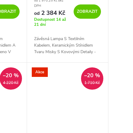
od 1 970,25 Kč bez
kovovými detaily
DPH
OBRAZIT
ZOBRAZIT
2 384 Kč
od
Dostupnost 14 až
21 dní
ím
Závěsná Lampa S Textilním
nidlem A
Kabelem, Keramickým Stínidlem
beno V
Tvaru Misky S Kovovými Detaily -
Efekt -
Vyrobeno V Itálii Bez Žárovka
Zelená Strukturovaná - Bílá - Z
Akce
–20 %
–20 %
4 220 Kč
1 710 Kč