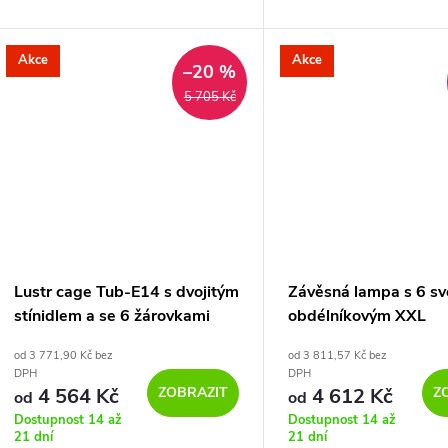
Vyrobeno V Itálii Bez Žárovka
Plátěnými Stínidly Bez Žá
Mosaz - Závěsné Svítidlo
Šedý Arenal Udělej Si Sá
Akce
Akce
–20 %
5 705 Kč
Lustr cage Tub-E14 s dvojitým
Závěsná lampa s 6 svě
stínidlem a se 6 žárovkami
obdélníkovým XXL
baldachýnem Rose-o
od 3 771,90 Kč bez
od 3 811,57 Kč bez
textilním kabelem a 
DPH
DPH
komponenty
ZOBRAZIT
Z
4 564 Kč
4 612 Kč
od
od
Dostupnost 14 až
Dostupnost 14 až
21 dní
21 dní