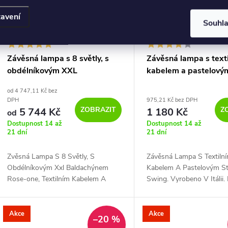
avení
Souhl
Závěsná lampa s 8 světly, s
Závěsná lampa s text
obdélníkovým XXL
kabelem a pastelový
baldachýnem Rose-one,
stínidlem swing
od 4 747,11 Kč bez
textilním kabelem a kovovými
DPH
975,21 Kč bez DPH
komponenty
ZOBRAZIT
Z
5 744 Kč
1 180 Kč
od
Dostupnost 14 až
Dostupnost 14 až
21 dní
21 dní
Zvěsná Lampa S 8 Světly, S
Závěsná Lampa S Textiln
Obdélníkovým Xxl Baldachýnem
Kabelem A Pastelovým St
Rose-one, Textilním Kabelem A
Swing. Vyrobeno V Itálii.
Kovovými Komponenty Bez Žárovka
Žárovka Světle Zelený - 
Matná Černá Dibond - Závěsné Sví
Svítidlo
Akce
Akce
–20 %