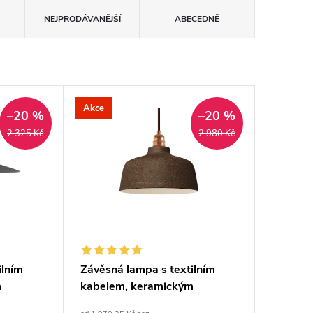
NEJPRODÁVANĚJŠÍ
ABECEDNĚ
Akce
–20 %
–20 %
2 325 Kč
2 980 Kč
ilním
Závěsná lampa s textilním
m
kabelem, keramickým
detaily
stínidlem tvaru misky s