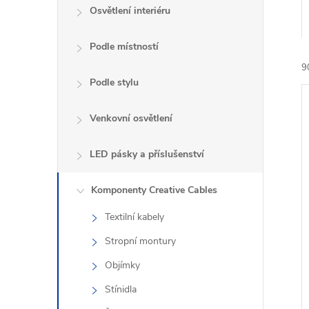
n
Osvětlení interiéru
e
Podle místností
l
9
Podle stylu
Venkovní osvětlení
LED pásky a příslušenství
í
Komponenty Creative Cables
i
Textilní kabely
Stropní montury
Objímky
Stínidla