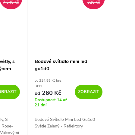
7 545 Kč
325 Kč
ětly, s
Bodové svítidlo mini led
hýnem
gu1d0
kabelem a
od 214,88 Kč bez
tínidly
DPH
OBRAZIT
ZOBRAZIT
260 Kč
od
Dostupnost 14 až
21 dní
y, S
Bodové Svítidlo Mini Led Gu1d0
m Rose-
Světle Zelený - Reflektory
 Válcovými