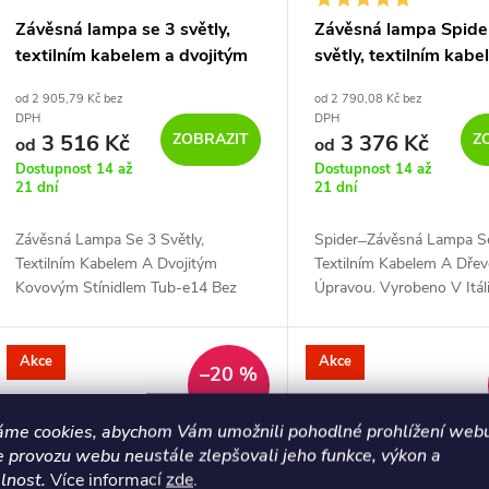
Závěsná lampa se 3 světly,
Závěsná lampa Spide
textilním kabelem a dvojitým
světly, textilním kab
kovovým stínidlem Tub-E14
dřevěnou úpravou
od 2 905,79 Kč bez
od 2 790,08 Kč bez
DPH
DPH
ZOBRAZIT
Z
3 516 Kč
3 376 Kč
od
od
Dostupnost 14 až
Dostupnost 14 až
21 dní
21 dní
Závěsná Lampa Se 3 Světly,
Spider ̶ Závěsná Lampa Se
Textilním Kabelem A Dvojitým
Textilním Kabelem A Dře
Kovovým Stínidlem Tub-e14 Bez
Úpravou. Vyrobeno V Itáli
Žárovka Matná Bílá - Matný Měděný
Žárovka Neutrální - Závěs
Udělej Si Sám Sada - Reflektor
Akce
Akce
–20 %
7 180 Kč
áme cookies, abychom Vám umožnili pohodlné prohlížení webu
e provozu webu neustále zlepšovali jeho funkce, výkon a
lnost.
Více informací
zde
.