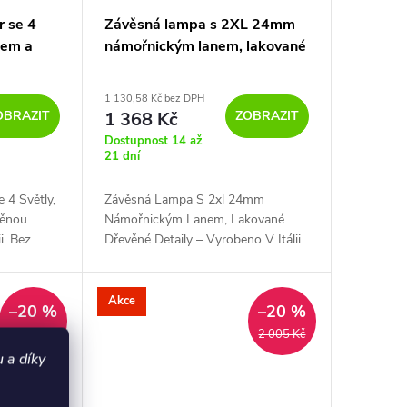
r se 4
Závěsná lampa s 2XL 24mm
elem a
námořnickým lanem, lakované
dřevěné detaily
1 130,58 Kč bez DPH
OBRAZIT
ZOBRAZIT
1 368 Kč
Dostupnost 14 až
21 dní
 4 Světly,
Závěsná Lampa S 2xl 24mm
věnou
Námořnickým Lanem, Lakované
i. Bez
Dřevěné Detaily – Vyrobeno V Itálii
né Svítidlo
Bez Žárovka Černá - Závěsné
Svítidlo
Akce
–20 %
–20 %
1 475 Kč
2 005 Kč
 a díky