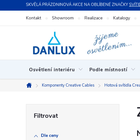
Přejít
SKVĚLÁ PRÁZDNINOVÁ AKCE NA OBLÍBENÉ ZNAČKY
SVÍTI
na
Kontakt
Showroom
Realizace
Katalogy
obsah
Osvětlení interiéru
Podle místností
Komponenty Creative Cables
Hotová svítidla Cre
Domů
P
o
Dle ceny