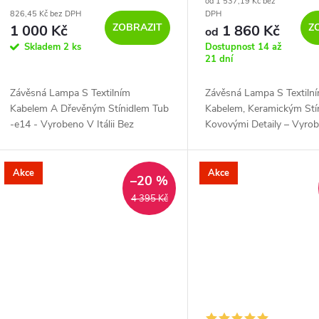
od 1 537,19 Kč bez
d
826,45 Kč bez DPH
DPH
o
ZOBRAZIT
Z
1 000 Kč
1 860 Kč
od
u
Skladem
2 ks
Dostupnost 14 až
d
21 dní
k
u
Závěsná Lampa S Textilním
Závěsná Lampa S Textiln
Kabelem A Dřevěným Stínidlem Tub
Kabelem, Keramickým Stí
t
-e14 - Vyrobeno V Itálii Bez
Kovovými Detaily – Vyro
k
Žárovka Neutrální - Reflektorová
Itálii Bez Žárovka Rezavý 
ů
Svítidla
Bílá - Závěsné Svítidlo
t
Akce
Akce
–20 %
4 395 Kč
ů