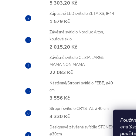
5 303,20 Kč
Zápustné LED svítidlo ZETA XS, IP44
1 579 Kč
Závěsné svítidlo Nordlux Alton,
kouřové sklo
2 015,20 Kč
Závěsné svítidlo CLIZIA LARGE -
MAMA NON MAMA
22 083 Kč
Nástěnné/Stropní svítidlo FEBE, ø40
cm
3 556 Kč
Stropní svítidlo CRYSTAL ø 40 cm
4 330 Kč
Použív
analýz
Designové závěsné svítidlo STONEX
použite
⌀30cm