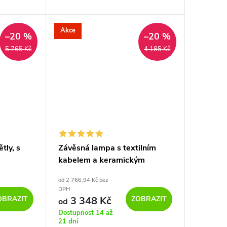
rovka
m
Akce
–20 %
–20 %
5 765 Kč
4 185 Kč
tly, s
Závěsná lampa s textilním
kabelem a keramickým
ne,
stínidlem zvon M
od 2 766,94 Kč bez
kovovými
DPH
OBRAZIT
ZOBRAZIT
3 348 Kč
od
Dostupnost 14 až
21 dní