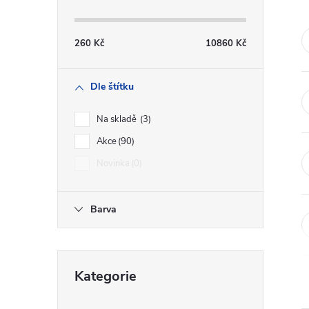
s
t
260
Kč
10860
Kč
r
Dle štítku
a
Na skladě
3
n
Akce
90
Novinka
0
n
í
Barva
p
Přeskočit
a
Kategorie
kategorie