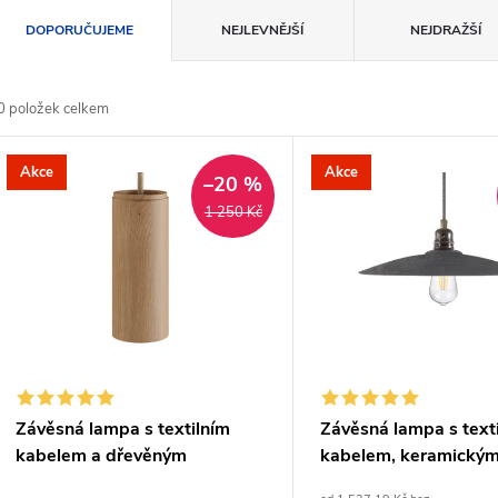
Ř
DOPORUČUJEME
NEJLEVNĚJŠÍ
NEJDRAŽŠÍ
a
0
položek celkem
z
V
Akce
Akce
e
–20 %
ý
1 250 Kč
n
p
p
s
r
p
Závěsná lampa s textilním
Závěsná lampa s text
o
kabelem a dřevěným
kabelem, keramický
r
stínidlem Tub-E14
stínidlem a kovovými 