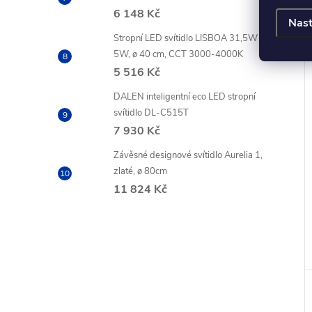
6 148 Kč
Nast
Stropní LED svítidlo LISBOA 31,5W +
5W, ø 40 cm, CCT 3000-4000K
5 516 Kč
DALEN inteligentní eco LED stropní
svítidlo DL-C515T
7 930 Kč
Závěsné designové svítidlo Aurelia 1,
zlaté, ø 80cm
11 824 Kč