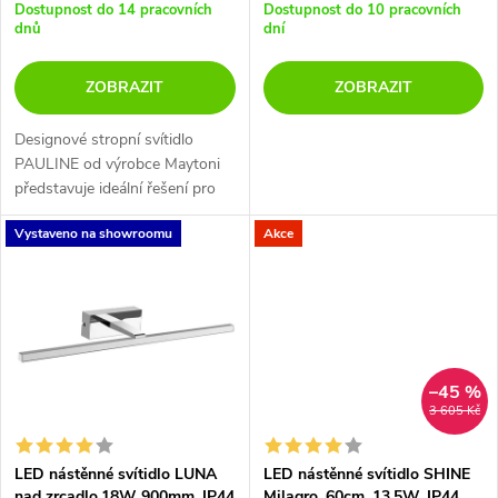
o
Dostupnost do 14 pracovních
Dostupnost do 10 pracovních
dnů
dní
d
d
ZOBRAZIT
ZOBRAZIT
u
u
Designové stropní svítidlo
k
PAULINE od výrobce Maytoni
k
představuje ideální řešení pro
t
osvětlení interiérů i prostorů se
t
Vystaveno na showroomu
Akce
zvýšenou vlhkostí díky krytí
ů
IP44.
ů
–45 %
3 605 Kč
LED nástěnné svítidlo LUNA
LED nástěnné svítidlo SHINE
nad zrcadlo,18W 900mm, IP44
Milagro, 60cm, 13,5W, IP44