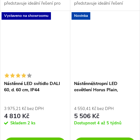
představuje ideální řešení pro
představuje ideální řešení
osvětlení koupelen díky
osvětlení do koupelny díky
Vystaveno na showroomu
Novinka
vysokému stupni krytí IP44.
vysokému stupni krytí IP44.
Nástěnné LED svítidlo DALI
Nástěnné/stropní LED
60, d. 60 cm, IP44
osvětlení Horus Plain,
pr.12,6cm, 11W, CRI90, IP65
3 975,21 Kč bez DPH
4 550,41 Kč bez DPH
4 810 Kč
5 506 Kč
Skladem
2 ks
Dostupnost 4 až 5 týdnů