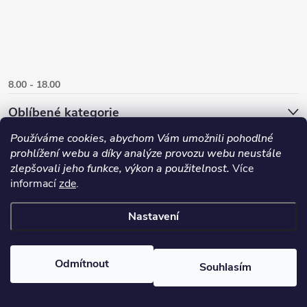
8.00 - 18.00
Oblíbené kategorie
Používáme cookies, abychom Vám umožnili pohodlné
prohlížení webu a díky analýze provozu webu neustále
zlepšovali jeho funkce, výkon a použitelnost.
Více
informací
zde
.
Nastavení
Copyright 2026
Danlux.cz
. Všechna práva vyhrazena.
Upravit nastavení
Odmítnout
Souhlasím
cookies
Vytvořil Shoptet