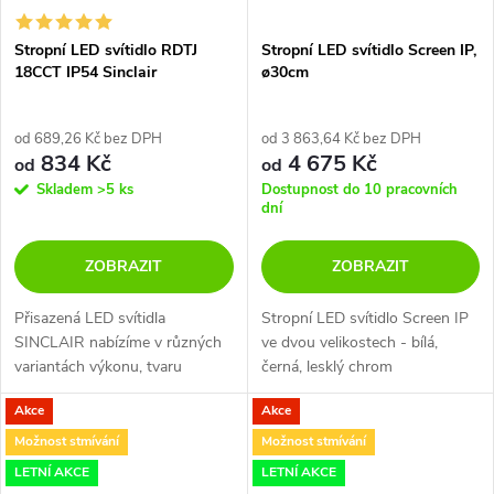
Stropní LED svítidlo RDTJ
Stropní LED svítidlo Screen IP,
18CCT IP54 Sinclair
ø30cm
od 689,26 Kč bez DPH
od 3 863,64 Kč bez DPH
834 Kč
4 675 Kč
od
od
Skladem
>5 ks
Dostupnost do 10 pracovních
dní
ZOBRAZIT
ZOBRAZIT
Přisazená LED svítidla
Stropní LED svítidlo Screen IP
SINCLAIR nabízíme v různých
ve dvou velikostech - bílá,
variantách výkonu, tvaru
černá, lesklý chrom
a spotřeby energie. Svítidla se
Akce
Akce
hodí jak do obytných prostor,
tak do komerčních interiérů,
Možnost stmívání
Možnost stmívání
sklepů či...
LETNÍ AKCE
LETNÍ AKCE