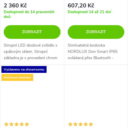
2 360 Kč
607,20 Kč
Dostupnost do 14 pracovních
Dostupnost 14 až 21 dní
dnů
ZOBRAZIT
ZOBRAZIT
Stropní LED diodové svítidlo s
Stmívatelná bodovka
opálovým sklem. Stropní
NORDLUX Don Smart IP65
základna je v provedení chrom
ovládaná přes Bluetooth -
nebo matný nikl. Díky
kartáčovaný nikl, černá nebo
Vystaveno na showroomu
vysokému stupni krytí IP44 je
bílá.
svítidlo vhodné do vlhkého
Možnost stmívání
prostředí,...