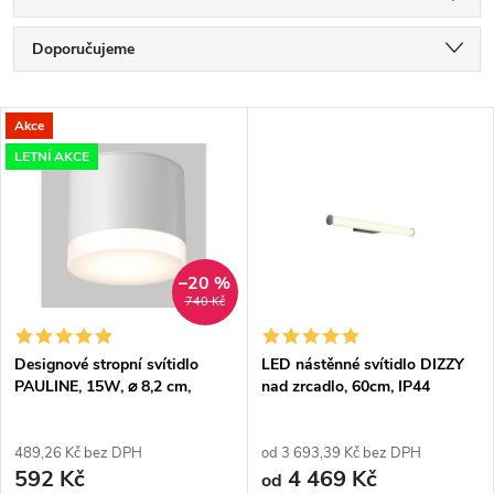
Ř
Doporučujeme
a
Nejlevnější
V
Akce
Nejdražší
z
LETNÍ AKCE
ý
Nejprodávanější
e
p
Abecedně
n
i
–20 %
740 Kč
í
s
p
Designové stropní svítidlo
LED nástěnné svítidlo DIZZY
PAULINE, 15W, ⌀ 8,2 cm,
nad zrcadlo, 60cm, IP44
p
1xGX53, IP44
r
r
489,26 Kč bez DPH
od 3 693,39 Kč bez DPH
592 Kč
4 469 Kč
o
od