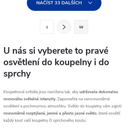
O
NAČÍST 33 DALŠÍCH
v
l
S
1
58
t
á
r
d
á
U nás si vyberete to pravé
a
n
osvětlení do koupelny i do
k
c
o
sprchy
í
v
á
p
Koupelnová svítidla jsou navržena tak, aby
udržovala dokonalou
n
rovnováhu světelné intenzity
. Zapomeňte na nerovnoměrné
r
í
osvětlení a pochmurnou atmosféru. Světlo do koupelny vám zajistí
v
rovnoměrně rozptýlené, jemné a přesto jasné světlo
, které osvětlí
každý kout vaší koupelny či sprchového koutu.
k