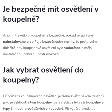
y
Je bezpečné mít osvětlení v
v
koupelně?
ý
An
p
o, mít světlo v koupelně
je bezpečné
,
pokud je správně
nainstalováno a splňuje bezpečnostní normy
. Je proto velmi
i
důležité, aby koupelnové osvětlení bylo
vodotěsné
a mělo
dostatečnou
ochranu proti vlhkosti
.
s
u
Jak vybrat osvětlení do
koupelny?
Při výběru ko
upelnového osvětlení je třeba zvážit několik faktorů,
jako je
velikost
a
tvar koupelny
,
barva stěn
,
styl vaší koupelny
a
typy činností prováděných v koupelně
. Při výběru světla do