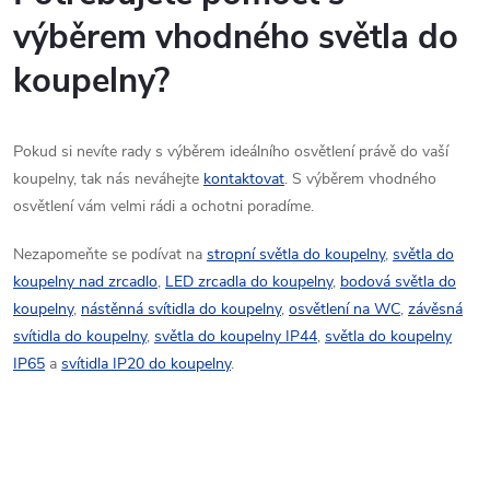
výběrem vhodného světla do
koupelny?
P
okud si nevíte rady s výběrem ideálního osvětlení právě do vaší
koupelny, tak nás neváhejte
kontaktovat
. S výběrem vhodného
osvětlení vám velmi rádi a ochotni poradíme.
Nezapomeňte se podívat na
stropní světla do koupelny
,
světla do
koupelny nad zrcadlo
,
LED zrcadla do koupelny
,
bodová světla do
koupelny
,
nástěnná svítidla do koupelny
,
osvětlení na WC
,
závěsná
svítidla do koupelny
,
světla do koupelny IP44
,
světla do koupelny
IP65
a
svítidla IP20 do koupelny
.