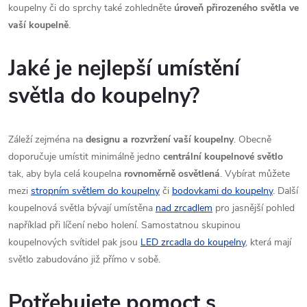
koupelny či do sprchy také zohledněte
úroveň přirozeného světla ve
vaší koupelně
.
Jaké je nejlepší umístění
světla do koupelny?
Záleží zejména na
designu a rozvržení vaší koupelny
. Obecně
doporučuje umístit minimálně jedno
centrální koupelnové světlo
t
ak, aby byla celá koupelna
rovnoměrně osvětlená
. Vybírat můžete
mezi
stropním světlem do koupelny
či
bodovkami do koupelny
. Další
koupelnová světla bývají umístěna
nad zrcadlem
pro jasnější pohled
například při líčení nebo holení. Samostatnou skupinou
koupelnových svítidel pak jsou
LED zrcadla do koupelny
, která mají
světlo zabudováno již přímo v sobě.
Potřebujete pomoct s