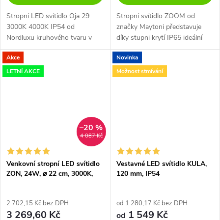
Stropní LED svítidlo Oja 29
Stropní svítidlo ZOOM od
3000K 4000K IP54 od
značky Maytoni představuje
Nordluxu kruhového tvaru v
díky stupni krytí IP65 ideální
klasickém jednoduchém
řešení pro osvětlení koupelen a
Akce
Novinka
designu je vzhledem k
venkovních prostor.
dostatečnému krytí ideální do
LETNÍ AKCE
Možnost stmívání
koupelny. Záruka 5 let na...
–20 %
4 087 Kč
Venkovní stropní LED svítidlo
Vestavné LED svítidlo KULA,
ZON, 24W, ⌀ 22 cm, 3000K,
120 mm, IP54
IP65
2 702,15 Kč bez DPH
od 1 280,17 Kč bez DPH
3 269,60 Kč
1 549 Kč
od