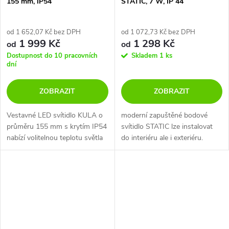
155 mm, IP54
STATIC, 7 W, IP 44
od 1 652,07 Kč bez DPH
od 1 072,73 Kč bez DPH
1 999 Kč
1 298 Kč
od
od
Dostupnost do 10 pracovních
Skladem
1 ks
dní
ZOBRAZIT
ZOBRAZIT
Vestavné LED svítidlo KULA o
moderní zapuštěné bodové
průměru 155 mm s krytím IP54
svítidlo STATIC lze instalovat
nabízí volitelnou teplotu světla
do interiéru ale i exteriéru.
a snadnou instalaci do
Vysoké krytí IP44 umožňuje
sádrokartonu. Ideální volba pro
použití svítidla ve vlhkém
váš interiér.
prostředí. V nabídce ve
stmívatelných...