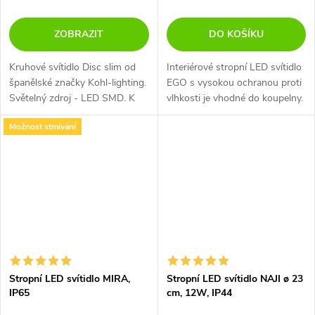
ZOBRAZIT
DO KOŠÍKU
Kruhové svítidlo Disc slim od
Interiérové stropní LED svítidlo
španělské značky Kohl-lighting.
EGO s vysokou ochranou proti
Světelný zdroj - LED SMD. K
vlhkosti je vhodné do koupelny.
dispozici ve 2 barevných
Na výběr ze 3 velikostí.
Možnost stmívání
variantách v černé a bílé barvě a
také v hranaté verzi....
Stropní LED svítidlo MIRA,
Stropní LED svítidlo NAJI ø 23
IP65
cm, 12W, IP44