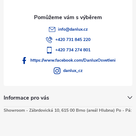
info
@
danlux.cz
+420 731 845 220
+420 734 274 801
https://www.facebook.com/DanluxOsvetleni
danlux_cz
Informace pro vás
Showroom - Zábrdovická 10, 615 00 Brno (areál Hlubna) Po - Pá: