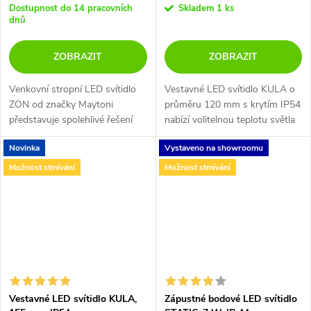
Dostupnost do 14 pracovních
Skladem
1 ks
dnů
ZOBRAZIT
ZOBRAZIT
Venkovní stropní LED svítidlo
Vestavné LED svítidlo KULA o
ZON od značky Maytoni
průměru 120 mm s krytím IP54
představuje spolehlivé řešení
nabízí volitelnou teplotu světla
pro osvětlení exteriérů i
a snadnou instalaci do
Novinka
Vystaveno na showroomu
koupelen díky vysokému stupni
sádrokartonu. Ideální volba pro
krytí IP65.
váš interiér.
Možnost stmívání
Možnost stmívání
Vestavné LED svítidlo KULA,
Zápustné bodové LED svítidlo