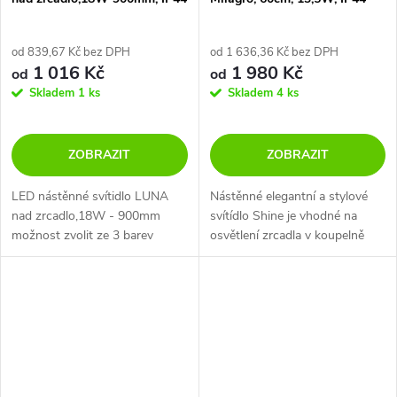
od 839,67 Kč bez DPH
od 1 636,36 Kč bez DPH
1 016 Kč
1 980 Kč
od
od
Skladem
1 ks
Skladem
4 ks
ZOBRAZIT
ZOBRAZIT
LED nástěnné svítidlo LUNA
Nástěnné elegantní a stylové
nad zrcadlo,18W - 900mm
svítídlo Shine je vhodné na
možnost zvolit ze 3 barev
osvětlení zrcadla v koupelně
(chrom, matná bílá, černá)
nebo pro nasvícení obrazu.
Svítidlo je nabízeno v provedení
broušený hliník, mosaz a v...