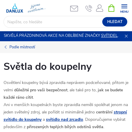
Přejít
NÁKUPNÍ
KOŠÍK
na
obsah
HLEDAT
SKVĚLÁ PRÁZDNINOVÁ AKCE NA OBLÍBENÉ ZNAČKY
SVÍTIDEL
.
Podle místností
Světla do koupelny
Osvětlení koupelny bývá zpravidla neprávem podceňované, přitom je
velmi
důležité pro vaši bezpečnost
, ale také pro to,
jak se budete
každé ráno cítit
.
Ani v menších koupelnách byste zpravidla neměli spoléhat jenom na
jeden světelný zdroj, ale pořídit si minimálně jedno
centrální
stropní
svítidlo do koupelny
a
svítidlo nad zrcadlo
. Doporučujeme vybírat
především z
přirozených teplých bílých odstínů světla
.