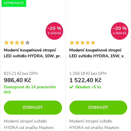
LETNÍ AKCE
–20 %
–20 %
1 233 Kč
1 903 Kč
Moderní koupelnové stropní
Moderní koupelnové stropní
LED svítidlo HYDRA, 10W, pr.
LED svítidlo HYDRA, 15W, v.
10,5 cm, 3000K, IP44
17,6 cm, 3000K, IP44
815,21 Kč bez DPH
1 258,18 Kč bez DPH
986,40 Kč
1 522,40 Kč
Dostupnost do 14 pracovních
Skladem
>5 ks
dnů
ZOBRAZIT
ZOBRAZIT
Moderní stropní svítidlo
Moderní stropní svítidlo
HYDRA od značky Maytoni
HYDRA od značky Maytoni