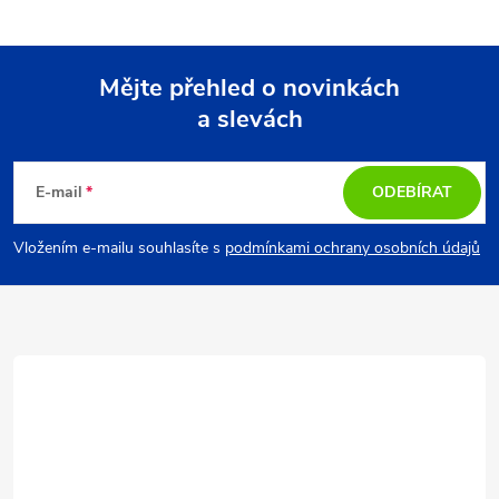
Mějte přehled o novinkách
a slevách
Z
á
E-mail
ODEBÍRAT
p
Vložením e-mailu souhlasíte s
podmínkami ochrany osobních údajů
a
t
í