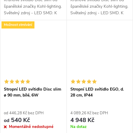
španělské značky Kohl-lighting.
španělské značky Kohl-lighting.
Světelný zdroj - LED SMD. K
Světelný zdroj - LED SMD. K
dispozici ve 2 barevných
dispozici ve 2 barevných
Možnost stmívání
variantách v černé a bílé barvě a
variantách v černé a bílé barvě a
také v hranaté verzi....
také v hranaté verzi....
Stropní LED svítidlo Disc slim
Stropní LED svítidlo EGO, d.
ø 90 mm, bílé, 6W
28 cm, IP44
od 446,28 Kč bez DPH
4 089,26 Kč bez DPH
540 Kč
4 948 Kč
od
Momentálně nedostupné
Na dotaz