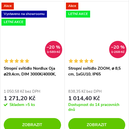
Akce
Akce
Vystaveno na showroomu
LETNÍ AKCE
LETNÍ AKCE
–20 %
–20 %
1 589 Kč
1 268 Kč
Stropní svítidlo Nordlux Oja
Stropní svítidlo ZOOM, ⌀ 8,5
⌀29,4cm, DIM 3000K/4000K,
cm, 1xGU10, IP65
IP54
1 050,58 Kč bez DPH
838,35 Kč bez DPH
1 271,20 Kč
1 014,40 Kč
Skladem
>5 ks
Dostupnost do 14 pracovních
dnů
ZOBRAZIT
ZOBRAZIT