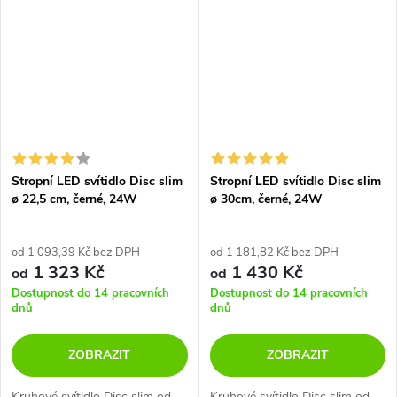
také v hranaté verzi....
Stropní LED svítidlo Disc slim
Stropní LED svítidlo Disc slim
ø 22,5 cm, černé, 24W
ø 30cm, černé, 24W
od 1 093,39 Kč bez DPH
od 1 181,82 Kč bez DPH
1 323 Kč
1 430 Kč
od
od
Dostupnost do 14 pracovních
Dostupnost do 14 pracovních
dnů
dnů
ZOBRAZIT
ZOBRAZIT
Kruhové svítidlo Disc slim od
Kruhové svítidlo Disc slim od