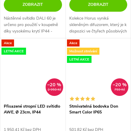
ZOBRAZIT
ZOBRAZIT
Nástěnné svítidlo DALI 60 je
Kolekce Horus vyniká
určeno pro použití v koupelně
skleněným difuzorem, který je k
díky vysokému krytí IP44 -
dispozici ve čtyřech působivých
ochrana proti stříkající vodě. Na
strukturách – hladké,
Akce
Akce
výběr ve 2 barvách - bílá a
soustředné, konvexní a
černá, každá ve variantě...
texturované.
LETNÍ AKCE
Možnost stmívání
LETNÍ AKCE
–20 %
–20 %
2 950 Kč
759 Kč
Přisazené stropní LED svítidlo
Stmívatelná bodovka Don
AWE, Ø 23cm, IP44
Smart Color IP65
1 950,41 Kč bez DPH
501,82 Kč bez DPH