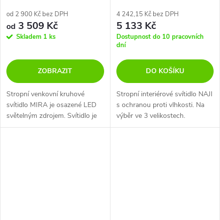
od 2 900 Kč bez DPH
4 242,15 Kč bez DPH
3 509 Kč
5 133 Kč
od
Skladem
1 ks
Dostupnost do 10 pracovních
dní
ZOBRAZIT
DO KOŠÍKU
Stropní venkovní kruhové
Stropní interiérové svítidlo NAJI
svítidlo MIRA je osazené LED
s ochranou proti vlhkosti. Na
světelným zdrojem. Svítidlo je
výběr ve 3 velikostech.
vhodné pro osvětlení terasy,
balkonu, pergoly, ale i koupelny,
prádelny, šatny, garáže. Je...