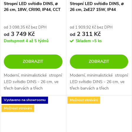
Stropní LED svítidlo DINS, ⌀
Stropní LED svítidlo DINS, ⌀
26 cm, 18W, CRI90, IP44, CCT
26 cm, 2xE27 15W, IP44
switch 2700-3000K
od 3 098,35 Kč bez DPH
od 1 909,92 Kč bez DPH
3 749 Kč
2 311 Kč
od
od
Dostupnost 4 až 5 týdnů
Skladem
>5 ks
ZOBRAZIT
ZOBRAZIT
Moderní, minimalistické stropní
Moderní, minimalistické stropní
LED svítidlo DINS - 26 cm, ve
LED svítidlo DINS - 26 cm, ve
třech barvách a třech
třech barvách a třech
velikostech, s krytím IP 44 s
velikostech, s krytím IP44, bez
Vystaveno na showroomu
Možnost stmívání
možností stmívání.
možnosti stmívání.
Možnost stmívání