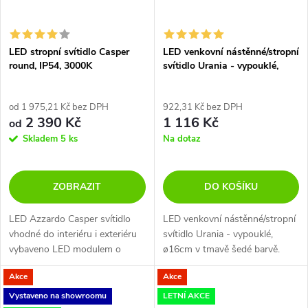
LED stropní svítidlo Casper
LED venkovní nástěnné/stropní
round, IP54, 3000K
svítidlo Urania - vypouklé,
ø16cm, IP65
od 1 975,21 Kč bez DPH
922,31 Kč bez DPH
2 390 Kč
1 116 Kč
od
Skladem
5 ks
Na dotaz
ZOBRAZIT
DO KOŠÍKU
LED Azzardo Casper svítidlo
LED venkovní nástěnné/stropní
vhodné do interiéru i exteriéru
svítidlo Urania - vypouklé,
vybaveno LED modulem o
ø16cm v tmavě šedé barvě.
výkonu 15W. Konstrukce je
Akce
Akce
vyrobena z hliníku, lakována do
černé, bílé a antracitové barvy....
Vystaveno na showroomu
LETNÍ AKCE