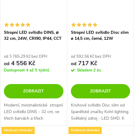
Stropní LED svítidlo DINS, ⌀
Stropní LED svítidlo Disc slim
32 cm, 24W, CRI90, IP44, CCT
ø 14,5 cm, černé, 12W
switch 2700-3000K
od 3 765,29 Kč bez DPH
od 592,56 Kč bez DPH
4 556 Kč
717 Kč
od
od
Dostupnost 4 až 5 týdnů
Skladem
2 ks
ZOBRAZIT
ZOBRAZIT
Moderní, minimalistické stropní
Kruhové svítidlo Disc slim od
LED svítidlo DINS - 32 cm, ve
španělské značky Kohl-lighting.
třech barvách a třech
Světelný zdroj - LED SMD. K
velikostech, s krytím IP 44 s
dispozici ve 2 barevných
Možnost stmívání
Možnost stmívání
možností stmívání.
variantách v černé a bílé barvě a