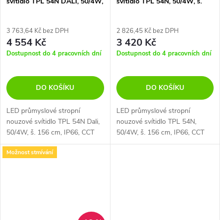
svítidlo TPL 54N DALI, 50/4W,
svítidlo TPL 54N, 50/4W, š.
š. 156 cm, IP66, CCT switch
156 cm, IP66, CCT switch
4000-6500K
4000-6500K
3 763,64 Kč bez DPH
2 826,45 Kč bez DPH
4 554 Kč
3 420 Kč
Dostupnost do 4 pracovních dní
Dostupnost do 4 pracovních dní
DO KOŠÍKU
DO KOŠÍKU
LED průmyslové stropní
LED průmyslové stropní
nouzové svítidlo TPL 54N Dali,
nouzové svítidlo TPL 54N,
50/4W, š. 156 cm, IP66, CCT
50/4W, š. 156 cm, IP66, CCT
switch 4000-6500K,
switch 4000-6500K,
Možnost stmívání
TPL54Ndali_new
TPL54N_new