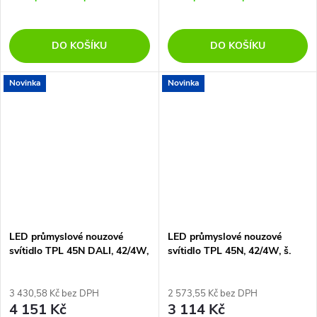
DO KOŠÍKU
DO KOŠÍKU
Novinka
Novinka
LED průmyslové nouzové
LED průmyslové nouzové
svítidlo TPL 45N DALI, 42/4W,
svítidlo TPL 45N, 42/4W, š.
š. 122 cm, IP66
122 cm, IP66, CCT switch
4000-6500K
3 430,58 Kč bez DPH
2 573,55 Kč bez DPH
4 151 Kč
3 114 Kč