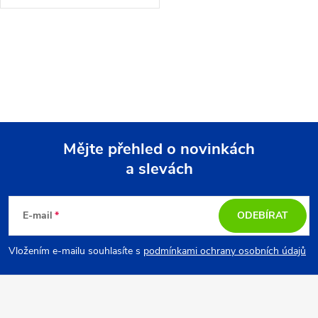
modulem a plastovým kulatým
stínítkem.
O
v
l
á
Mějte přehled o novinkách
d
a slevách
Z
a
á
c
E-mail
ODEBÍRAT
p
í
Vložením e-mailu souhlasíte s
podmínkami ochrany osobních údajů
p
a
r