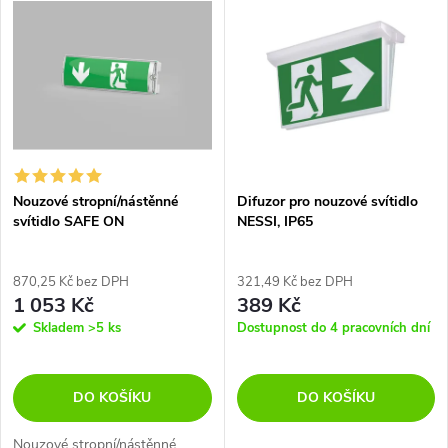
z
ý
Nejprodávanější
e
p
Abecedně
n
i
í
s
p
Nouzové stropní/nástěnné
Difuzor pro nouzové svítidlo
svítidlo SAFE ON
NESSI, IP65
p
r
r
870,25 Kč bez DPH
321,49 Kč bez DPH
1 053 Kč
389 Kč
o
o
Skladem
>5 ks
Dostupnost do 4 pracovních dní
d
d
DO KOŠÍKU
DO KOŠÍKU
u
u
Nouzové stropní/nástěnné