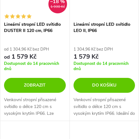
–18 %
1 930 Kč
Lineární stropní LED svítidlo
Lineární stropní LED svítidlo
DUSTER II 120 cm, IP66
LEO II, IP66
od 1 304,96 Kč bez DPH
1 304,96 Kč bez DPH
1 579 Kč
1 579 Kč
od
Dostupnost do 14 pracovních
Dostupnost do 14 pracovních
dnů
dnů
ZOBRAZIT
DO KOŠÍKU
Venkovní stropní přisazené
Venkovní stropní přisazené
svítidlo o délce 120 cm s
svítidlo o délce 120 cm s
vysokým krytím IP66. Lze
vysokým krytím IP66. Ideální do
vybrat i ve stmívatelné verzi.
vlhkého a prašného prostředí -
Ideální do vlhkého a prašného
garáže, parkoviště, sklady,
prostředí.
průmyslové prostory.