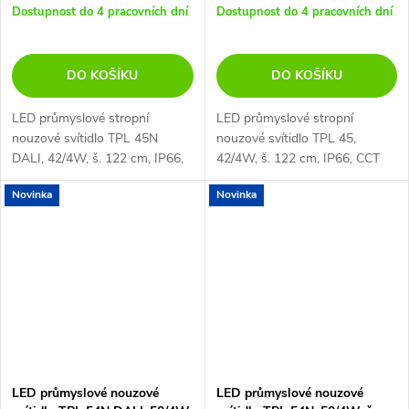
Dostupnost do 4 pracovních dní
Dostupnost do 4 pracovních dní
DO KOŠÍKU
DO KOŠÍKU
LED průmyslové stropní
LED průmyslové stropní
nouzové svítidlo TPL 45N
nouzové svítidlo TPL 45,
DALI, 42/4W, š. 122 cm, IP66,
42/4W, š. 122 cm, IP66, CCT
TPL45NDali_new
switch 4000-6500K,
Novinka
Novinka
TPL45N_new
LED průmyslové nouzové
LED průmyslové nouzové