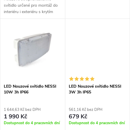
k
svítidlo určené pro montáž do
k
interiéru i exteriéru s krytím
t
IP65. Auto test, 3 hod
t
autonomnost. Lze montovat
ů
jako stropní i nástěnné svítidlo.
ů
V...
LED Nouzové svítidlo NESSI
LED Nouzové svítidlo NESSI
10W 3h IP66
3W 3h IP65
1 644,63 Kč bez DPH
561,16 Kč bez DPH
1 990 Kč
679 Kč
Dostupnost do 4 pracovních dní
Dostupnost do 4 pracovních dní