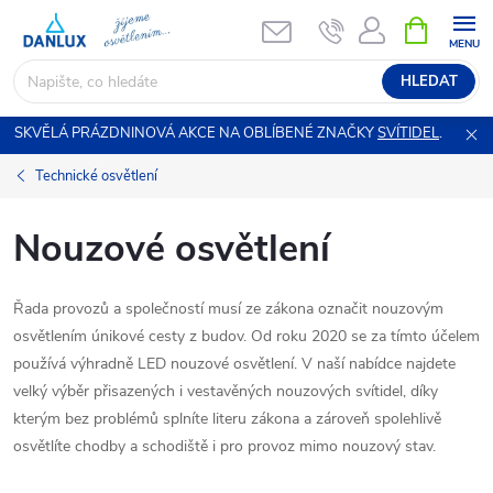
Přejít
NÁKUPNÍ
KOŠÍK
na
obsah
HLEDAT
SKVĚLÁ PRÁZDNINOVÁ AKCE NA OBLÍBENÉ ZNAČKY
SVÍTIDEL
.
Technické osvětlení
Nouzové osvětlení
Řada provozů a společností musí ze zákona označit nouzovým
osvětlením únikové cesty z budov. Od roku 2020 se za tímto účelem
používá výhradně LED nouzové osvětlení. V naší nabídce najdete
velký výběr přisazených i vestavěných nouzových svítidel, díky
kterým bez problémů splníte literu zákona a zároveň spolehlivě
osvětlíte chodby a schodiště i pro provoz mimo nouzový stav.