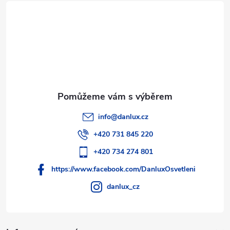
t
v
í
k
y
v
ý
p
info
@
danlux.cz
i
+420 731 845 220
s
+420 734 274 801
https://www.facebook.com/DanluxOsvetleni
u
danlux_cz