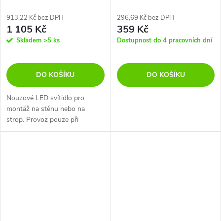
913,22 Kč bez DPH
296,69 Kč bez DPH
1 105 Kč
359 Kč
Skladem
>5 ks
Dostupnost do 4 pracovních dní
DO KOŠÍKU
DO KOŠÍKU
Nouzové LED svítidlo pro
montáž na stěnu nebo na
strop. Provoz pouze při
výpadku el. sítě. Zvýšená
odolnost vůči vlhkosti a prachu
IP. Materiál montury: ABS plast
; Materiál...