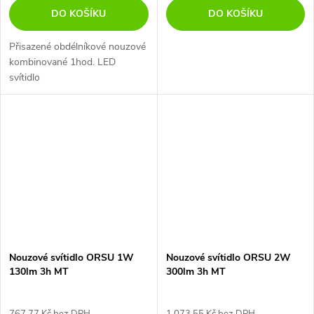
DO KOŠÍKU
DO KOŠÍKU
Přisazené obdélníkové nouzové
kombinované 1hod. LED
svítidlo
Nouzové svítidlo ORSU 1W
Nouzové svítidlo ORSU 2W
130lm 3h MT
300lm 3h MT
767,77 Kč bez DPH
1 073,55 Kč bez DPH