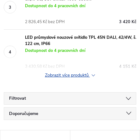
Dostupnost do 4 pracovních dní
2 826,45 Kč bez DPH
3 420 Kč
LED průmyslové nouzové svítidlo TPL 45N DALI, 42/4W, š.
122 cm, IP66
Dostupnost do 4 pracovních dní
3 430,58 Kč bez DPH
4 151 Kč
Zobrazit více produktů
Filtrovat
Ř
Doporučujeme
a
Nejlevnější
V
Nejdražší