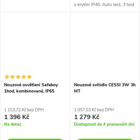
s krytím IP40. Auto test, 3 hod
autonomnost. Lze montovat
jako závěsné, stropní, nástěnné
svítidlo. V balení je 5...
Nouzové osvětlení Safeboy
Nouzové svítidlo CESSI 3W 3h
1hod, kombinované, IP65
MT
1 153,72 Kč bez DPH
1 057,02 Kč bez DPH
1 396 Kč
1 279 Kč
Na dotaz
Dostupnost do 4 pracovních dní