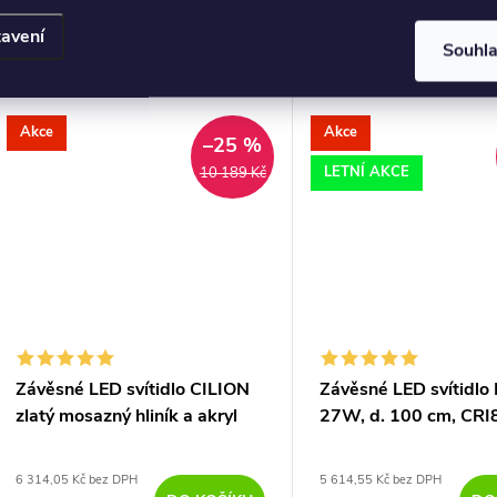
křišťálové závěsné svítidlo Aurelia
značky Maytoni v elegantn
ve zlaté barvě s integrovaným LED
barvě představuje domina
avení
Souhl
zdrojem - 3500K, s možností
pro osvětlení jídelního sto
stmívání.
Akce
Akce
–25 %
LETNÍ AKCE
10 189 Kč
Závěsné LED svítidlo CILION
Závěsné LED svítidl
zlatý mosazný hliník a akryl
27W, d. 100 cm, CRI
56W 2926K stmívatelné
6 314,05 Kč bez DPH
5 614,55 Kč bez DPH