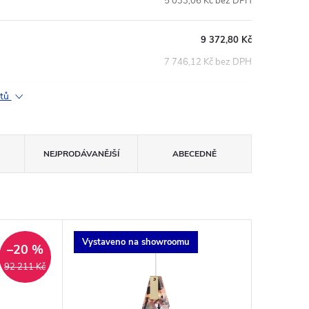
5 033,06 Kč bez DPH
9 372,80 Kč
7 746,12 Kč bez DPH
ktů
NEJPRODÁVANĚJŠÍ
ABECEDNĚ
Vystaveno na showroomu
–20 %
92 211 Kč