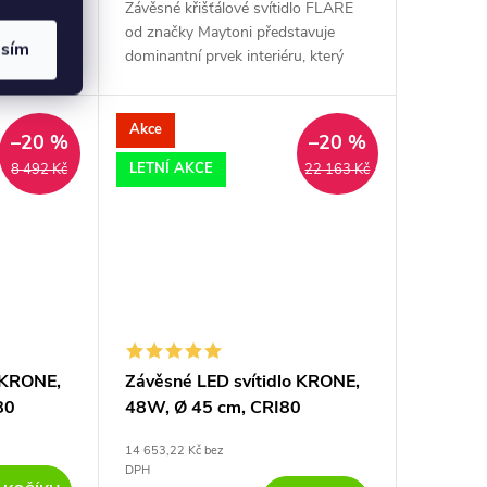
Závěsné křišťálové svítidlo FLARE
í zlaté
od značky Maytoni představuje
ntní prvek
asím
dominantní prvek interiéru, který
lu.
díky svému designu a 8 světelným
zdrojům zajistí efektivní osvětlení
nad...
Akce
–20 %
–20 %
LETNÍ AKCE
8 492 Kč
22 163 Kč
o KRONE,
Závěsné LED svítidlo KRONE,
80
48W, Ø 45 cm, CRI80
14 653,22 Kč bez
DPH