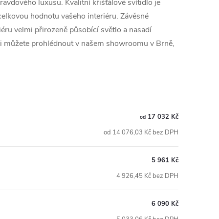
avdového luxusu. Kvalitní křišťálové svítidlo je
e celkovou hodnotu vašeho interiéru. Závěsné
iéru velmi přirozeně působící světlo a nasadí
a si můžete prohlédnout v našem showroomu v Brně,
17 032 Kč
od
od 14 076,03 Kč bez DPH
5 961 Kč
4 926,45 Kč bez DPH
6 090 Kč