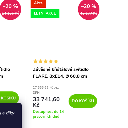
Akce
–20 %
–20 %
LETNÍ AKCE
14 165 Kč
42 177 Kč
tidlo
Závěsné křišťálové svítidlo
cm
FLARE, 8xE14, Ø 60,8 cm
27 885,62 Kč bez
DPH
 KOŠÍKU
33 741,60
DO KOŠÍKU
Kč
Dostupnost do 14
 a díky
pracovních dnů
dlo DUNE od