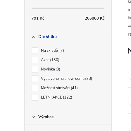
s
k
i
t
k
791
Kč
206880
Kč
v
r
r
Dle štítku
a
Na skladě
7
n
Akce
130
Novinka
3
n
Vystaveno na showroomu
28
í
Možnost stmívání
41
LETNÍ AKCE
122
p
a
Výrobce