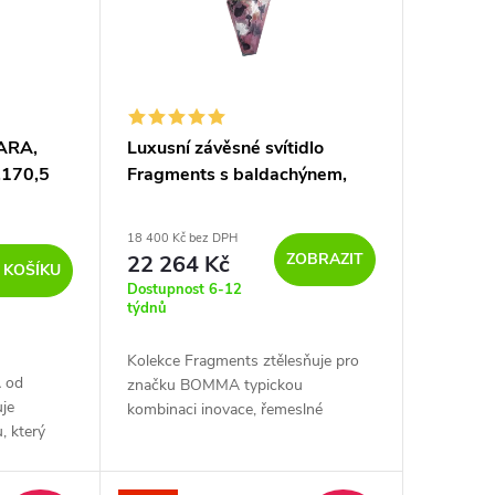
GARA,
Luxusní závěsné svítidlo
.170,5
Fragments s baldachýnem,
large
18 400 Kč bez DPH
ZOBRAZIT
22 264 Kč
 KOŠÍKU
Dostupnost 6-12
týdnů
Kolekce Fragments ztělesňuje pro
A od
značku BOMMA typickou
uje
kombinaci inovace, řemeslné
, který
zručnosti, technologií a výrazného
 a křišťálu
designu. Tvary připomínají
 do
drahokamy...