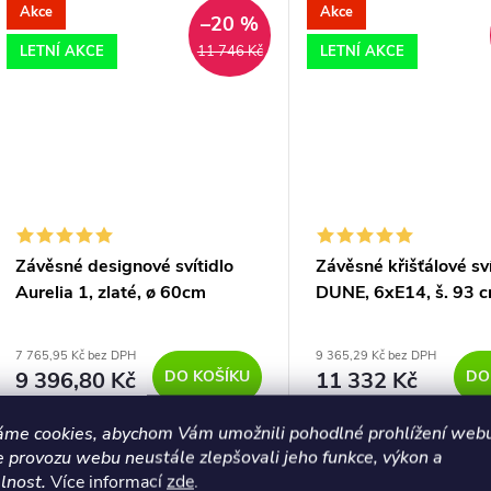
domácnosti
systémů LOXONE.
Akce
Akce
–20 %
ů
LETNÍ AKCE
LETNÍ AKCE
11 746 Kč
Závěsné designové svítidlo
Závěsné křišťálové sví
Aurelia 1, zlaté, ø 60cm
DUNE, 6xE14, š. 93 
7 765,95 Kč bez DPH
9 365,29 Kč bez DPH
DO KOŠÍKU
DO
9 396,80 Kč
11 332 Kč
Dostupnost 14 až
Dostupnost do 14
30 dní
pracovních dnů
áme cookies, abychom Vám umožnili pohodlné prohlížení webu
e provozu webu neustále zlepšovali jeho funkce, výkon a
Luxusní kruhové - ø 60cm,
Závěsné křišťálové svíti
lnost.
Více informací
zde
.