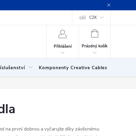
ení obchodu
Obchodní podmínky
Podmínky ochrany osobních
CZK
NÁKUPNÍ
KOŠÍK
Prázdný košík
Přihlášení
íslušenství
Komponenty Creative Cables
Show
dla
ed na první dobrou a vyčarujte díky závěsnému