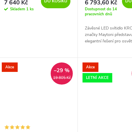
DO KOŠÍKU
DO
7 640 Kč
6 793,60 Kč
Skladem
1 ks
Dostupnost do 14
pracovních dnů
Závěsné LED svítidlo KR
značky Maytoni představ
elegantní řešení pro osvět
jídelních stolů v moderní
interiérech.
Akce
Akce
–29 %
LETNÍ AKCE
19 805 Kč