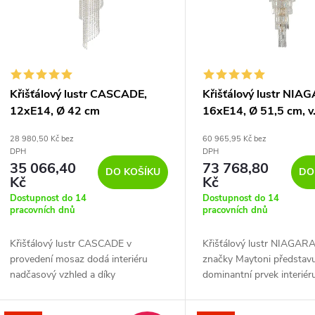
p
s
r
p
Křišťálový lustr CASCADE,
Křišťálový lustr NIA
o
12xE14, Ø 42 cm
16xE14, Ø 51,5 cm, v
r
cm
28 980,50 Kč bez
60 965,95 Kč bez
d
DPH
DPH
o
35 066,40
73 768,80
DO KOŠÍKU
DO
u
Kč
Kč
d
Dostupnost do 14
Dostupnost do 14
pracovních dnů
pracovních dnů
k
u
Křišťálový lustr CASCADE v
Křišťálový lustr NIAGAR
t
provedení mosaz dodá interiéru
značky Maytoni představ
k
nadčasový vzhled a díky
dominantní prvek interiéru
ů
kompatibilitě se systémy LOXONE
díky své konstrukci z kovu
t
jej snadno integrujete do vaší chytré
nabízí možnost integrace