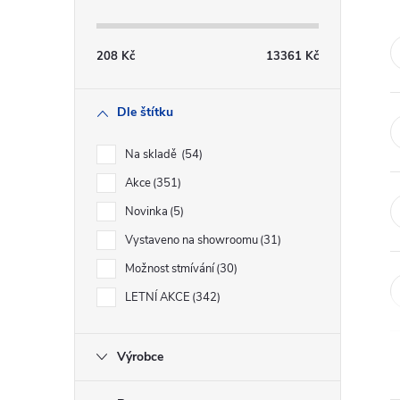
s
t
208
Kč
13361
Kč
r
Dle štítku
a
Na skladě
54
n
Akce
351
Novinka
5
n
Vystaveno na showroomu
31
í
Možnost stmívání
30
LETNÍ AKCE
342
p
a
Výrobce