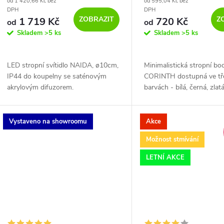
od 1 420,66 Kč bez
od 595,04 Kč bez
d
DPH
DPH
o
ZOBRAZIT
Z
1 719 Kč
720 Kč
od
od
u
Skladem
>5 ks
Skladem
>5 ks
d
k
u
LED stropní svítidlo NAIDA, ø10cm,
Minimalistická stropní b
IP44 do koupelny se saténovým
CORINTH dostupná ve tř
t
akrylovým difuzorem.
barvách - bílá, černá, zlat
k
se hodí na osvětlení kuch
ů
chodby nebo obývacího p
t
Vystaveno na showroomu
Akce
Možnost stmívání
ů
LETNÍ AKCE