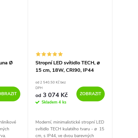
Luna Ø
Stropní LED svítidlo TECH, ⌀
15 cm, 18W, CRI90, IP44
od 2 540,50 Kč bez
DPH
OBRAZIT
ZOBRAZIT
3 074 Kč
od
Skladem
4 ks
hliníkové
Moderní, minimalistické stropní LED
vných
svítidlo TECH kulatého tvaru - ⌀ 15
rva.
cm, s IP44, ve dvou barevných