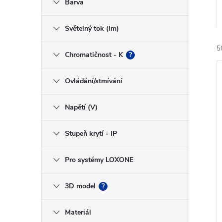
n
Barva
e
Světelný tok (lm)
l
5
Chromatičnost - K
?
Ovládání/stmívání
Napětí (V)
í
Stupeň krytí - IP
i
Pro systémy LOXONE
3D model
?
Materiál