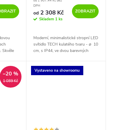
od 1 907,44 Kč bez
DPH
OBRAZIT
ZOBRAZIT
2 308 Kč
od
Skladem
1 ks
odovou
Moderní, minimalistické stropní LED
ech
svítidlo TECH kulatého tvaru - ⌀ 10
á. Skvěle
cm, s IP44, ve dvou barevných
yně,
provedeních a s možností stmívání.
okoje.
Vystaveno na showroomu
–20 %
1 089 Kč