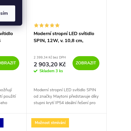
asím
vítidlo
Moderní stropní LED svítidlo
4
SPIN, 12W, v. 10,8 cm,
3000K, IP54
2 399,34 Kč bez DPH
OBRAZIT
ZOBRAZIT
2 903,20 Kč
Skladem
3 ks
možňují
Moderní stropní LED svítidlo SPIN
í použití
od značky Maytoni představuje díky
šeho
stupni krytí IP54 ideální řešení pro
elně.
osvětlení exteriérů i koupelen.
í přes
u
Možnost stmívání