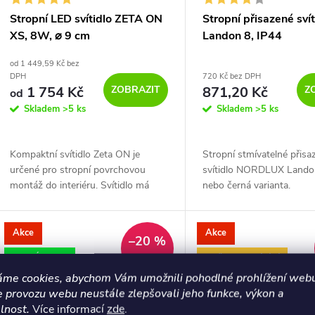
Stropní LED svítidlo ZETA ON
Stropní přisazené svít
XS, 8W, ⌀ 9 cm
Landon 8, IP44
od 1 449,59 Kč bez
DPH
720 Kč bez DPH
ZOBRAZIT
Z
1 754 Kč
871,20 Kč
od
Skladem
>5 ks
Skladem
>5 ks
Kompaktní svítidlo Zeta ON je
Stropní stmívatelné přis
určené pro stropní povrchovou
svítidlo NORDLUX Landon
montáž do interiéru. Svítidlo má
nebo černá varianta.
prizmatický difuzor. Světelný zdroj -
SMD LED. Kvalitní hliníkové svítidlo
dostupné...
Akce
Akce
–20 %
LETNÍ AKCE
Možnost stmívání
1 365 Kč
áme cookies, abychom Vám umožnili pohodlné prohlížení webu
LETNÍ AKCE
e provozu webu neustále zlepšovali jeho funkce, výkon a
lnost.
Více informací
zde
.