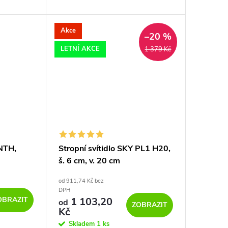
00 lm s
provedeních a s možností stmívání.
o 4000 K.
Akce
–20 %
LETNÍ AKCE
1 379 Kč
INTH,
Stropní svítidlo SKY PL1 H20,
š. 6 cm, v. 20 cm
od 911,74 Kč bez
DPH
OBRAZIT
1 103,20
od
ZOBRAZIT
Kč
Skladem
1 ks