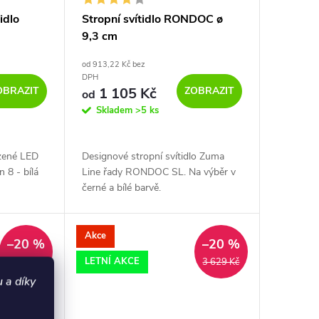
idlo
Stropní svítidlo RONDOC ø
9,3 cm
od 913,22 Kč bez
DPH
OBRAZIT
ZOBRAZIT
1 105 Kč
od
Skladem
>5 ks
azené LED
Designové stropní svítidlo Zuma
 8 - bílá
Line řady RONDOC SL. Na výběr v
černé a bílé barvě.
Akce
–20 %
–20 %
LETNÍ AKCE
1 259 Kč
3 629 Kč
 a díky