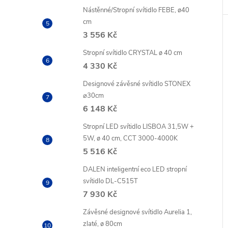
Nástěnné/Stropní svítidlo FEBE, ø40
cm
3 556 Kč
Stropní svítidlo CRYSTAL ø 40 cm
4 330 Kč
Designové závěsné svítidlo STONEX
⌀30cm
6 148 Kč
Stropní LED svítidlo LISBOA 31,5W +
5W, ø 40 cm, CCT 3000-4000K
5 516 Kč
DALEN inteligentní eco LED stropní
svítidlo DL-C515T
7 930 Kč
Závěsné designové svítidlo Aurelia 1,
zlaté, ø 80cm