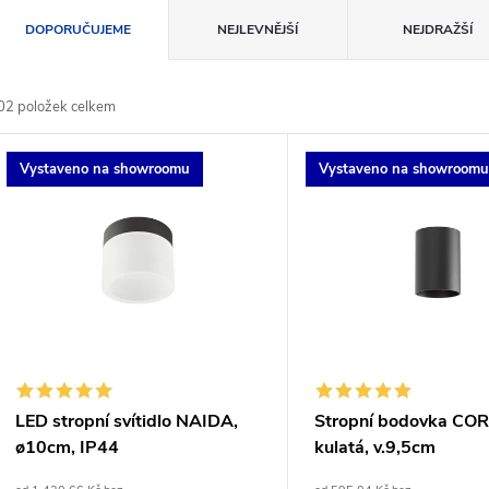
Ř
DOPORUČUJEME
NEJLEVNĚJŠÍ
NEJDRAŽŠÍ
a
02
položek celkem
z
V
Vystaveno na showroomu
Vystaveno na showroom
e
ý
n
p
p
s
r
p
LED stropní svítidlo NAIDA,
Stropní bodovka CO
o
ø10cm, IP44
kulatá, v.9,5cm
r