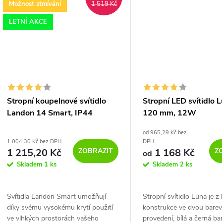
Možnost stmívání
1 519 Kč
LETNÍ AKCE
Stropní koupelnové svítidlo
Stropní LED svítidlo 
Landon 14 Smart, IP44
120 mm, 12W
od 965,29 Kč bez
1 004,30 Kč bez DPH
DPH
ZOBRAZIT
Z
1 215,20 Kč
1 168 Kč
od
Skladem
1 ks
Skladem
2 ks
Svítidla Landon Smart umožňují
Stropní svítidlo Luna je z 
díky svému vysokému krytí použití
konstrukce ve dvou bare
ve vlhkých prostorách vašeho
provedení, bílá a černá ba