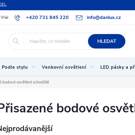
DEL
.
+420 731 845 220
info@danlux.cz
Vrácení zboží a reklamace
O nás
B2B spolupráce
Hodnoc
HLEDAT
Podle stylu
Venkovní osvětlení
LED pásky a př
é bodové osvětlení schodiště
Přisazené bodové osvět
Nejprodávanější