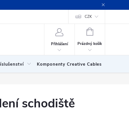
ení obchodu
Obchodní podmínky
Podmínky ochrany osobních
CZK
NÁKUPNÍ
KOŠÍK
Prázdný košík
Přihlášení
íslušenství
Komponenty Creative Cables
Show
lení schodiště