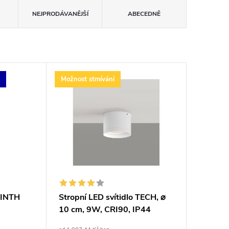
NEJPRODÁVANĚJŠÍ
ABECEDNĚ
u
Možnost stmívání
RINTH
Stropní LED svítidlo TECH, ⌀
10 cm, 9W, CRI90, IP44