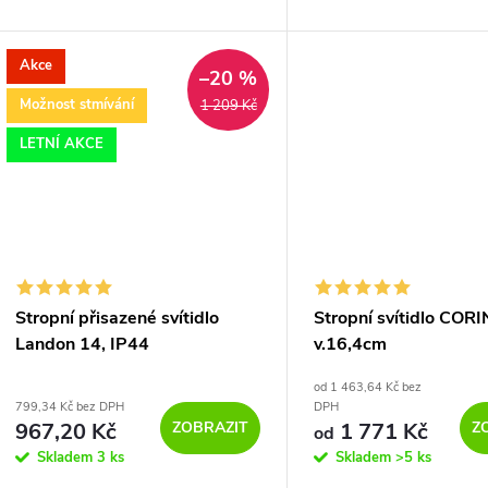
domova, například v koupelně.
Světelný tok svítidla je 9
Skvělou funkcí je ovládání přes
barvou světla 3000 K neb
Bluetooth (Nordlux...
Svítidlo je...
Akce
–20 %
Možnost stmívání
1 209 Kč
LETNÍ AKCE
Stropní přisazené svítidlo
Stropní svítidlo COR
Landon 14, IP44
v.16,4cm
od 1 463,64 Kč bez
799,34 Kč bez DPH
DPH
ZOBRAZIT
Z
967,20 Kč
1 771 Kč
od
Skladem
3 ks
Skladem
>5 ks