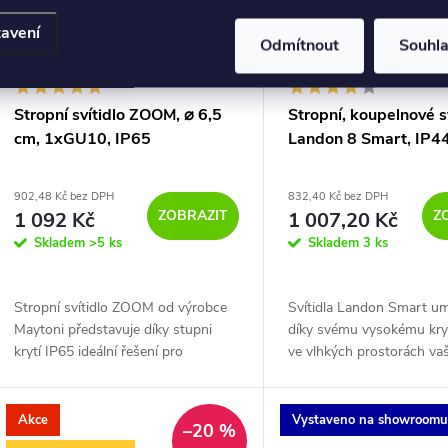
avení
Odmítnout
Souhl
Stropní svítidlo ZOOM, ⌀ 6,5
Stropní, koupelnové s
cm, 1xGU10, IP65
Landon 8 Smart, IP4
902,48 Kč bez DPH
832,40 Kč bez DPH
ZOBRAZIT
Z
1 092 Kč
1 007,20 Kč
Skladem
>5 ks
Skladem
3 ks
Stropní svítidlo ZOOM od výrobce
Svítidla Landon Smart u
Maytoni představuje díky stupni
díky svému vysokému kryt
krytí IP65 ideální řešení pro
ve vlhkých prostorách va
osvětlení koupelen i venkovních
domova, například v koup
prostor.
Skvělou funkcí je ovládán
Bluetooth (Nordlux...
Akce
Vystaveno na showroom
–20 %