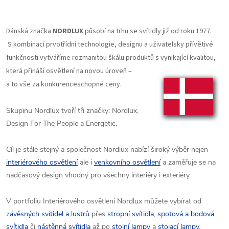
Dánská značka
NORDLUX
působí na trhu se svítidly již od roku 1977.
S kombinací prvotřídní technologie, designu a uživatelsky přívětivé
funkčnosti vytváříme rozmanitou škálu produktů s vynikající kvalitou,
která přináší osvětlení na novou úroveň –
a to vše za konkurenceschopné ceny.
Skupinu Nordlux tvoří tři značky: Nordlux,
Design For The People a Energetic.
Cíl je stále stejný a společnost Nordlux nabízí široký výběr nejen
interiérového osvětlení
ale i
venkovního osvětlení
a zaměřuje se na
nadčasový design vhodný pro všechny interiéry i exteriéry.
V portfoliu Interiérového osvětlení Nordlux můžete vybírat od
závěsných svítidel a lustrů
přes
stropní svítidla
,
spotová a bodová
svítidla
či
nástěnná svítidla
až po
stolní lampy
a
stojací lampy
.