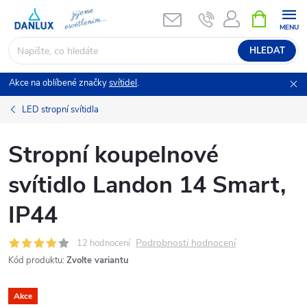
Přejít
NÁKUPNÍ
KOŠÍK
na
obsah
HLEDAT
Akce na oblíbené značky
svítidel
.
LED stropní svítidla
Stropní koupelnové
svítidlo Landon 14 Smart,
IP44
Podrobnosti hodnocení
12 hodnocení
Kód produktu:
Zvolte variantu
Akce