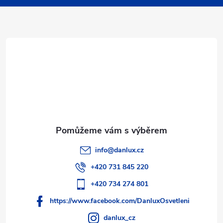
a
t
í
info
@
danlux.cz
+420 731 845 220
+420 734 274 801
https://www.facebook.com/DanluxOsvetleni
danlux_cz