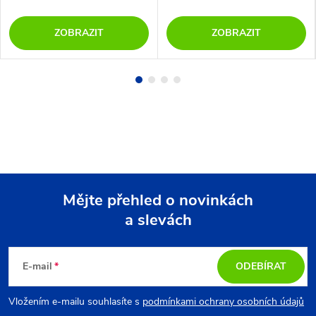
ZOBRAZIT
ZOBRAZIT
Mějte přehled o novinkách
a slevách
Z
á
E-mail
ODEBÍRAT
p
Vložením e-mailu souhlasíte s
podmínkami ochrany osobních údajů