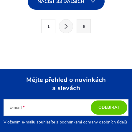
NAČÍST 33 DALŠÍCH
v
l
S
1
8
t
á
r
d
á
a
n
k
c
o
í
Mějte přehled o novinkách
v
a slevách
á
Z
p
n
r
á
í
E-mail
ODEBÍRAT
v
p
Vložením e-mailu souhlasíte s
podmínkami ochrany osobních údajů
k