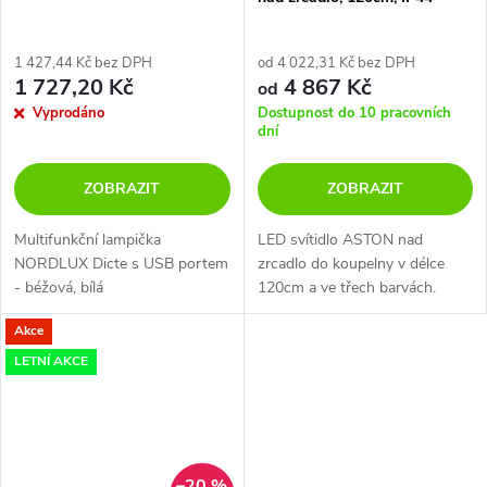
1 427,44 Kč bez DPH
od 4 022,31 Kč bez DPH
1 727,20 Kč
4 867 Kč
od
Vyprodáno
Dostupnost do 10 pracovních
dní
ZOBRAZIT
ZOBRAZIT
Multifunkční lampička
LED svítidlo ASTON nad
NORDLUX Dicte s USB portem
zrcadlo do koupelny v délce
- béžová, bílá
120cm a ve třech barvách.
Akce
LETNÍ AKCE
–20 %