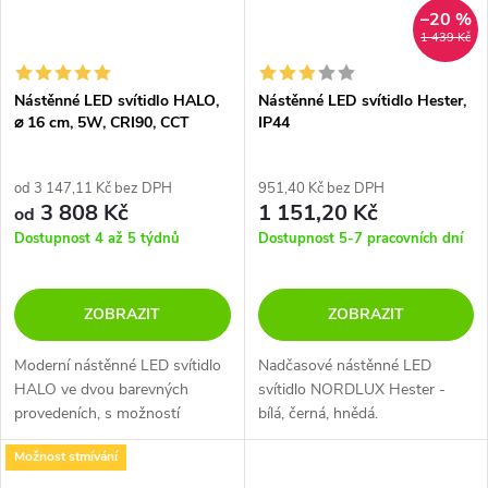
–20 %
1 439 Kč
Nástěnné LED svítidlo HALO,
Nástěnné LED svítidlo Hester,
⌀ 16 cm, 5W, CRI90, CCT
IP44
switch 2700-3000K
od 3 147,11 Kč bez DPH
951,40 Kč bez DPH
3 808 Kč
1 151,20 Kč
od
Dostupnost 4 až 5 týdnů
Dostupnost 5-7 pracovních dní
ZOBRAZIT
ZOBRAZIT
Moderní nástěnné LED svítidlo
Nadčasové nástěnné LED
HALO ve dvou barevných
svítidlo NORDLUX Hester -
provedeních, s možností
bílá, černá, hnědá.
přepnuté barvy světla a s
Možnost stmívání
možností stmívání.