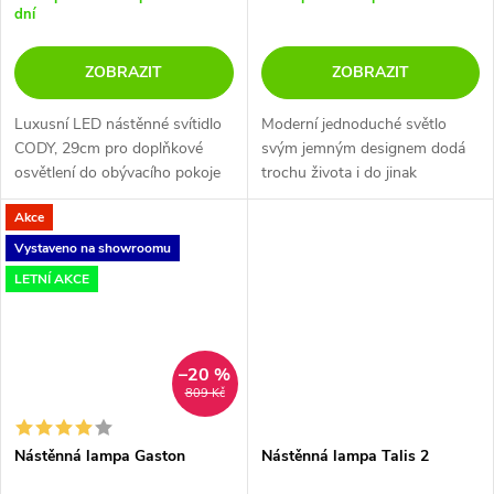
dní
ZOBRAZIT
ZOBRAZIT
Luxusní LED nástěnné svítidlo
Moderní jednoduché světlo
CODY, 29cm pro doplňkové
svým jemným designem dodá
osvětlení do obývacího pokoje
trochu života i do jinak
nebo ložnice.
strohého interiéru. Světlo je
Akce
ideální jako noční světlo do
dětského pokoje, pokoje pro
Vystaveno na showroomu
teenagery,...
LETNÍ AKCE
–20 %
809 Kč
Nástěnná lampa Gaston
Nástěnná lampa Talis 2