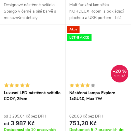
Designové nástěnné svítidlo
Multifunkční lampička
Spargo v černé a bílé barvě s
NORDLUX Roomi s odkládací
mosaznými detaily.
plochou a USB portem - bílá,
černá
Akce
LETNÍ AKCE
–20 %
939 Kč
Luxusní LED nástěnné svítidlo
Nástěnná lampa Explore
CODY, 29cm
1xGU10, Max 7W
od 3 295,04 Kč bez DPH
620,83 Kč bez DPH
3 987 Kč
751,20 Kč
od
Dostupnost do 10 pracovních
Dostupnost 5-7 pracovních dní