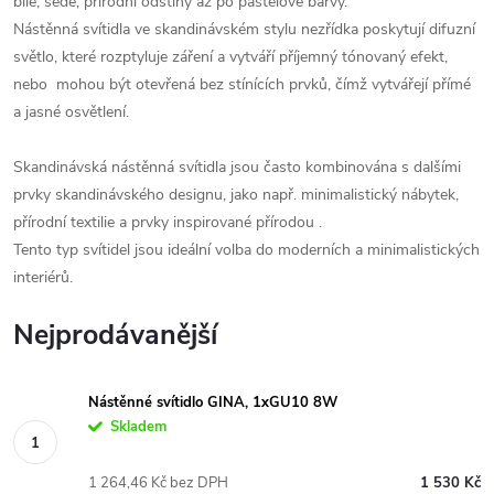
bílé, šedé, přírodní odstíny až po pastelové barvy.
Nástěnná svítidla ve skandinávském stylu nezřídka poskytují difuzní
světlo, které rozptyluje záření a vytváří příjemný tónovaný efekt,
nebo
mohou být otevřená bez stínících prvků, čímž vytvářejí přímé
a jasné osvětlení.
Skandinávská nástěnná svítidla jsou často kombinována s dalšími
prvky skandinávského designu, jako např. minimalistický nábytek,
přírodní textilie a prvky inspirované přírodou .
Tento typ svítidel jsou ideální volba do moderních a minimalistických
interiérů.
Nejprodávanější
Nástěnné svítidlo GINA, 1xGU10 8W
Skladem
1 264,46 Kč bez DPH
1 530 Kč