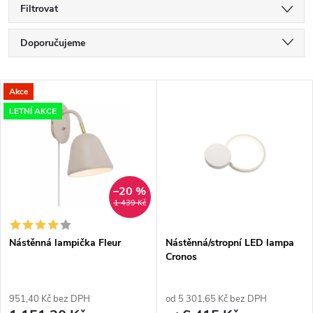
Filtrovat
Ř
Doporučujeme
a
Nejlevnější
V
Akce
Nejdražší
z
LETNÍ AKCE
ý
Nejprodávanější
e
p
Abecedně
n
i
–20 %
1 439 Kč
í
s
p
Nástěnná lampička Fleur
Nástěnná/stropní LED lampa
Cronos
p
r
r
951,40 Kč bez DPH
od 5 301,65 Kč bez DPH