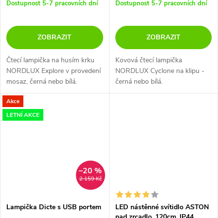
Dostupnost 5-7 pracovních dní
Dostupnost 5-7 pracovních dní
ZOBRAZIT
ZOBRAZIT
Čtecí lampička na husím krku
Kovová čtecí lampička
NORDLUX Explore v provedení
NORDLUX Cyclone na klipu -
mosaz, černá nebo bílá.
černá nebo bílá.
Akce
LETNÍ AKCE
–20 %
2 159 Kč
Lampička Dicte s USB portem
LED nástěnné svítidlo ASTON
nad zrcadlo, 120cm, IP44