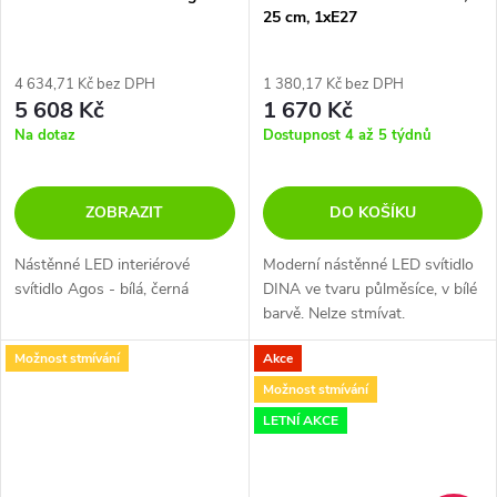
25 cm, 1xE27
4 634,71 Kč bez DPH
1 380,17 Kč bez DPH
5 608 Kč
1 670 Kč
Na dotaz
Dostupnost 4 až 5 týdnů
ZOBRAZIT
DO KOŠÍKU
Nástěnné LED interiérové
Moderní nástěnné LED svítidlo
svítidlo Agos - bílá, černá
DINA ve tvaru půlměsíce, v bílé
barvě. Nelze stmívat.
Možnost stmívání
Akce
Možnost stmívání
LETNÍ AKCE