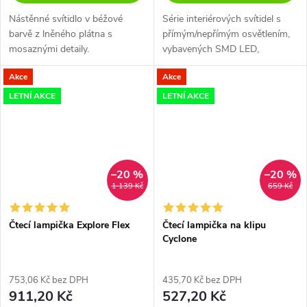
Nástěnné svítidlo v béžové
Série interiérových svítidel s
barvě z lněného plátna s
přímým/nepřímým osvětlením,
mosaznými detaily.
vybavených SMD LED,
hliníkovou a kovovou
Akce
Akce
konstrukcí lakovanou pískově
bílou, matně zlatou nebo
LETNÍ AKCE
LETNÍ AKCE
pískově černou, bílý...
–20 %
–20 %
1 139 Kč
659 Kč
Čtecí lampička Explore Flex
Čtecí lampička na klipu
Cyclone
753,06 Kč bez DPH
435,70 Kč bez DPH
911,20 Kč
527,20 Kč