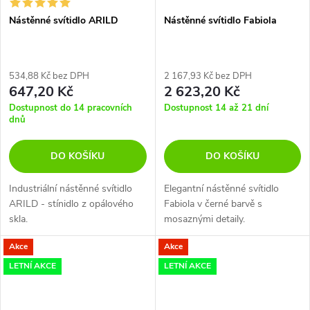
Nástěnné svítidlo ARILD
Nástěnné svítidlo Fabiola
534,88 Kč bez DPH
2 167,93 Kč bez DPH
647,20 Kč
2 623,20 Kč
Dostupnost do 14 pracovních
Dostupnost 14 až 21 dní
dnů
DO KOŠÍKU
DO KOŠÍKU
Industriální nástěnné svítidlo
Elegantní nástěnné svítidlo
ARILD - stínidlo z opálového
Fabiola v černé barvě s
skla.
mosaznými detaily.
Akce
Akce
LETNÍ AKCE
LETNÍ AKCE