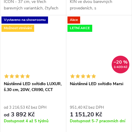
ICON - 37 cm, ve třech
KIN ve dvou barevných
barevných variantách, čtyřech
provedeních, s
velikostech a s možností
nasměrovatelným čtecím
Vystaveno na showroomu
Akce
stmívání.
ramenem, s integrovaným USB
konektorem typu A/C. Nelze
Možnost stmívání
LETNÍ AKCE
stmívat.
–20 %
1 439 Kč
Nástěnné LED svítidlo LUXUR,
Nástěnné LED svítidlo Marsi
š.30 cm, 20W, CRI90, CCT
switch 2700-3000K
od 3 216,53 Kč bez DPH
951,40 Kč bez DPH
3 892 Kč
1 151,20 Kč
od
Dostupnost 4 až 5 týdnů
Dostupnost 5-7 pracovních dní