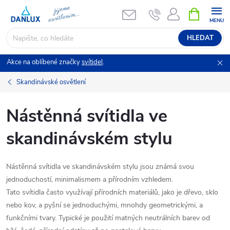
Přejít
NÁKUPNÍ
KOŠÍK
na
obsah
HLEDAT
Akce na oblíbené značky
svítidel
.
Skandinávské osvětlení
Nástěnná svítidla ve
skandinávském stylu
Nástěnná svítidla ve skandinávském stylu jsou známá svou
jednoduchostí, minimalismem a přírodním vzhledem.
Tato svítidla často využívají přírodních materiálů, jako je dřevo, sklo
nebo kov, a pyšní se jednoduchými, mnohdy geometrickými, a
funkčními tvary. Typické je použití matných neutrálních barev od