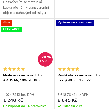
Rozsvícením se metalická
kapka přemění v transparentní
objekt s duhovými odlesky a
přizná tak svůj křišťálový
Akce
Vystaveno na showroomu
charakter. Celá kolekce je
vyrobena technikou ručního
LETNÍ AKCE
foukání bez...
–20 %
1 550 Kč
Moderní závěsné svítidlo
Rustikální závěsné svítidlo
ARTISAN, 10W, d. 30 cm,
Lea, ø 40 cm, 1 x E27
1xGU10
1 024,79 Kč bez DPH
6 648,76 Kč bez DPH
1 240 Kč
8 045 Kč
Dostupnost do 14 pracovních
Skladem
2 ks