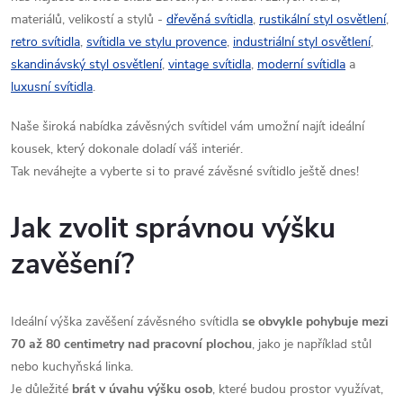
p
n
materiálů, velikostí a stylů -
dřevěná svítidla
,
rustikální styl osvětlení
,
r
retro svítidla
,
svítidla ve stylu provence
,
industriální styl osvětlení
,
í
skandinávský styl osvětlení
,
vintage svítidla
,
moderní svítidla
a
v
luxusní svítidla
.
k
Naše široká nabídka závěsných svítidel vám umožní najít ideální
y
kousek, který dokonale doladí váš interiér.
Tak neváhejte a vyberte si to pravé závěsné svítidlo ještě dnes!
v
ý
Jak zvolit správnou výšku
p
zavěšení?
i
Ideální výška zavěšení závěsného svítidla
se obvykle pohybuje mezi
s
70 až 80 centimetry nad pracovní plochou
, jako je například stůl
u
nebo kuchyňská linka.
Je důležité
brát v úvahu výšku osob
, které budou prostor využívat,