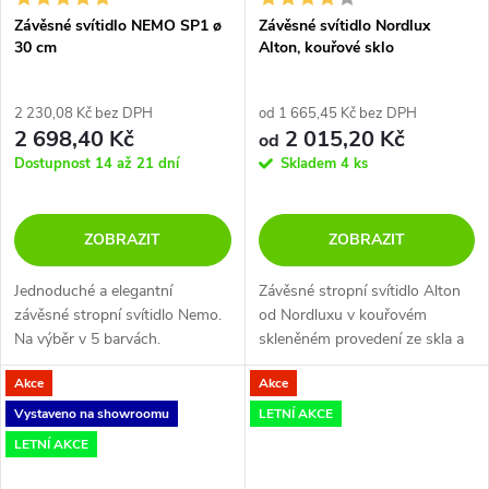
Závěsné svítidlo NEMO SP1 ø
Závěsné svítidlo Nordlux
30 cm
Alton, kouřové sklo
2 230,08 Kč bez DPH
od 1 665,45 Kč bez DPH
2 698,40 Kč
2 015,20 Kč
od
Dostupnost 14 až 21 dní
Skladem
4 ks
ZOBRAZIT
ZOBRAZIT
Jednoduché a elegantní
Závěsné stropní svítidlo Alton
závěsné stropní svítidlo Nemo.
od Nordluxu v kouřovém
Na výběr v 5 barvách.
skleněném provedení ze skla a
mosazi, je určené pro žárovku s
Akce
Akce
paticí E27 60W. Toto svítidlo v
retro stylu Vám krásně doplní...
Vystaveno na showroomu
LETNÍ AKCE
LETNÍ AKCE