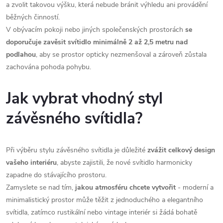
a zvolit takovou výšku, která nebude bránit výhledu ani provádění
běžných činností.
V obývacím pokoji nebo jiných společenských prostorách
se
doporučuje zavěsit svítidlo minimálně 2 až 2,5 metru nad
podlahou
, aby se prostor opticky nezmenšoval a zároveň zůstala
zachována pohoda pohybu.
Jak vybrat vhodný styl
závěsného svítidla?
Při výběru stylu závěsného svítidla je důležité
zvážit celkový design
vašeho interiéru
, abyste zajistili, že nové svítidlo harmonicky
zapadne do stávajícího prostoru.
Zamyslete se nad tím,
jakou atmosféru chcete vytvořit
- moderní a
minimalistický prostor může těžit z jednoduchého a elegantního
svítidla, zatímco rustikální nebo vintage interiér si žádá bohatě