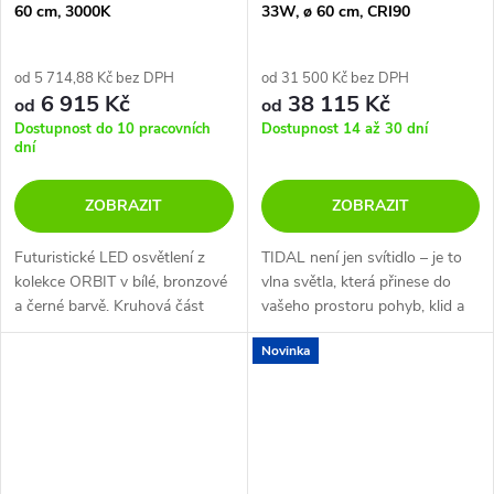
60 cm, 3000K
33W, ø 60 cm, CRI90
od 5 714,88 Kč bez DPH
od 31 500 Kč bez DPH
6 915 Kč
38 115 Kč
od
od
Dostupnost do 10 pracovních
Dostupnost 14 až 30 dní
dní
ZOBRAZIT
ZOBRAZIT
Futuristické LED osvětlení z
TIDAL není jen svítidlo – je to
kolekce ORBIT v bílé, bronzové
vlna světla, která přinese do
a černé barvě. Kruhová část
vašeho prostoru pohyb, klid a
svítidla je zavěšena na tři
estetickou harmonii.
Novinka
samostatná lanka. Je možno ji
naklopit nebo upravit výšku....