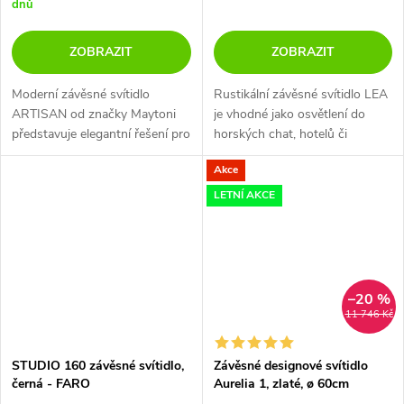
dnů
ZOBRAZIT
ZOBRAZIT
Moderní závěsné svítidlo
Rustikální závěsné svítidlo LEA
ARTISAN od značky Maytoni
je vhodné jako osvětlení do
představuje elegantní řešení pro
horských chat, hotelů či
osvětlení nad jídelní stůl či
restaurací. Stínidlo z bílé
Akce
pracovní plochu.
keramiky o průměru 40cm, je
zdobeno květinovým vzorem.
LETNÍ AKCE
Okraje...
–20 %
11 746 Kč
STUDIO 160 závěsné svítidlo,
Závěsné designové svítidlo
černá - FARO
Aurelia 1, zlaté, ø 60cm