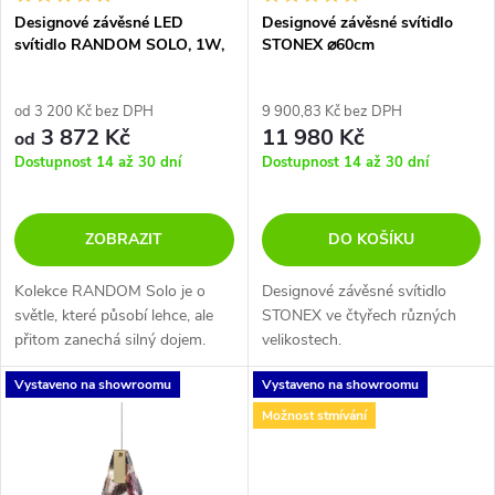
s
p
Designové závěsné LED
Designové závěsné svítidlo
svítidlo RANDOM SOLO, 1W,
STONEX ⌀60cm
p
ø 14 cm, CRI90
r
r
od 3 200 Kč bez DPH
9 900,83 Kč bez DPH
3 872 Kč
11 980 Kč
o
od
o
Dostupnost 14 až 30 dní
Dostupnost 14 až 30 dní
d
d
ZOBRAZIT
DO KOŠÍKU
u
u
Kolekce RANDOM Solo je o
Designové závěsné svítidlo
k
světle, které působí lehce, ale
STONEX ve čtyřech různých
k
přitom zanechá silný dojem.
velikostech.
t
Stačí jen pustit uzdu fantazii.
t
Vystaveno na showroomu
Vystaveno na showroomu
ů
Možnost stmívání
ů