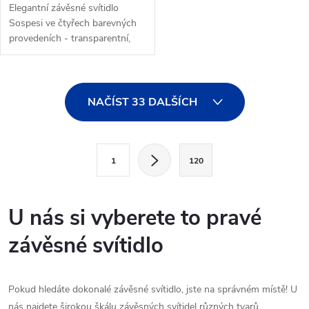
Elegantní závěsné svítidlo
Sospesi ve čtyřech barevných
provedeních - transparentní,
kouřová, zlatá, měděná.
O
NAČÍST 33 DALŠÍCH
v
l
S
1
120
t
á
r
d
á
U nás si vyberete to pravé
a
n
závěsné svítidlo
k
c
o
í
v
Pokud hledáte dokonalé závěsné svítidlo, jste na správném místě! U
á
nás najdete širokou škálu závěsných svítidel různých tvarů,