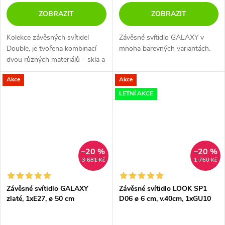
ZOBRAZIT
ZOBRAZIT
Kolekce závěsných svítidel
Závěsné svítidlo GALAXY v
Double, je tvořena kombinací
mnoha barevných variantách.
dvou různých materiálů – skla a
lehkého hliníku. Tyto materiály
Akce
Akce
se dokonale doplňují, a vytváří
tak jedinečnou formu....
LETNÍ AKCE
–20 %
–20 %
3 681 Kč
1 760 Kč
Závěsné svítidlo GALAXY
Závěsné svítidlo LOOK SP1
zlaté, 1xE27, ø 50 cm
D06 ø 6 cm, v.40cm, 1xGU10