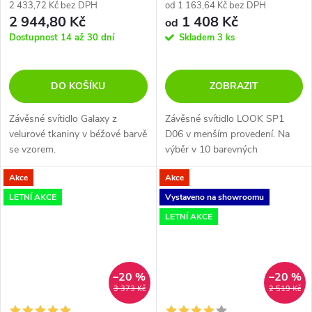
2 433,72 Kč bez DPH
od 1 163,64 Kč bez DPH
2 944,80 Kč
1 408 Kč
od
Dostupnost 14 až 30 dní
Skladem
3 ks
DO KOŠÍKU
ZOBRAZIT
Závěsné svítidlo Galaxy z
Závěsné svítidlo LOOK SP1
velurové tkaniny v béžové barvě
D06 v menším provedení. Na
se vzorem.
výběr v 10 barevných
variantách.
Akce
Akce
LETNÍ AKCE
Vystaveno na showroomu
LETNÍ AKCE
–20 %
–20 %
3 373 Kč
2 519 Kč