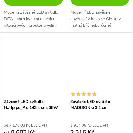
Moderní závěsné LED svítidlo
Moderní LED závěsné
DITA nabízí kvalitní osvětlení
osvětlení z kolekce Giotto v
interiérových prostor a velmi
matné bílé nebo černé
efektní rozptyl světla. Na výběr
barvě. Kruh i lišta visí na
ve 2 rozměrech a ve 2
samostatných lankových
barevných variantách. Toto...
závěsech. SMD LED diody 46W
na spodní straně lišt a...
Závěsné LED svítidlo
Závěsné LED svítidlo
Halfpipe_P d.143,4 cm, 38W
MADISON ø 3,4 cm
od 7 176,03 Kč bez DPH
1 914,05 Kč bez DPH
8 683 Kč
2 316 Kč
od