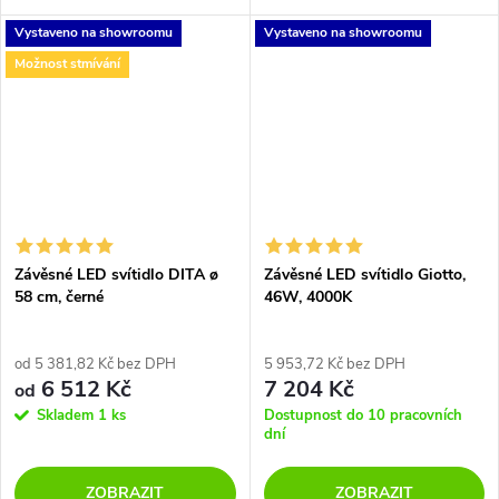
broskvová, petrolejová a tmavě
osvětlení a příjemný design.
Vystaveno na showroomu
Vystaveno na showroomu
modrá.
Svítidlo lze také použít
samostatně tak ve více
Možnost stmívání
kusech...
Závěsné LED svítidlo DITA ø
Závěsné LED svítidlo Giotto,
58 cm, černé
46W, 4000K
od 5 381,82 Kč bez DPH
5 953,72 Kč bez DPH
6 512 Kč
7 204 Kč
od
Skladem
1 ks
Dostupnost do 10 pracovních
dní
ZOBRAZIT
ZOBRAZIT