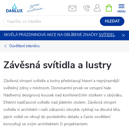
Přejít
NÁKUPNÍ
KOŠÍK
na
obsah
HLEDAT
SKVĚLÁ PRÁZDNINOVÁ AKCE NA OBLÍBENÉ ZNAČKY
SVÍTIDEL
.
Osvětlení interiéru
Závěsná svítidla a lustry
Závěsná stropní svítidla a lustry představují hlavní a nejvýraznější
světelný zdroj v místnosti. Dominantní prvek ve vstupní hale.
Nádherný designový kousek nad konferenčním stolkem v obýváku.
Efektní nadčasové svítidlo nad jídelním stolem. Závěsná stropní
svítidla si architekti i naši zákazníci obvykle vybírají na dlouhá léta,
jejich volbě se věnují do posledního detailu a často osvětlení
konzultují se svým architektem či projektantem.