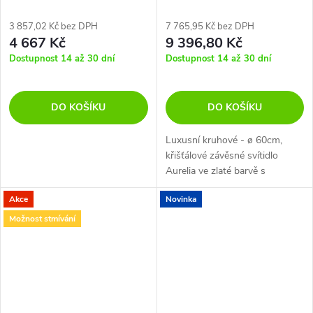
3 857,02 Kč bez DPH
7 765,95 Kč bez DPH
4 667 Kč
9 396,80 Kč
Dostupnost 14 až 30 dní
Dostupnost 14 až 30 dní
DO KOŠÍKU
DO KOŠÍKU
Luxusní kruhové - ø 60cm,
křišťálové závěsné svítidlo
Aurelia ve zlaté barvě s
integrovaným LED zdrojem -
Akce
Novinka
3500K, s možností stmívání.
Možnost stmívání