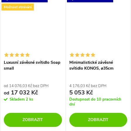
připomínají drahokamy...
vyrobena technikou ručního
Možnost stmívání
foukání bez...
Luxusní závěsné svítidlo Soap
Minimalistické závěsné
small
svítidlo KONOS, ø35cm
od 14 076,03 Kč bez DPH
4 176,03 Kč bez DPH
17 032 Kč
5 053 Kč
od
Skladem
2 ks
Dostupnost do 10 pracovních
dní
ZOBRAZIT
ZOBRAZIT