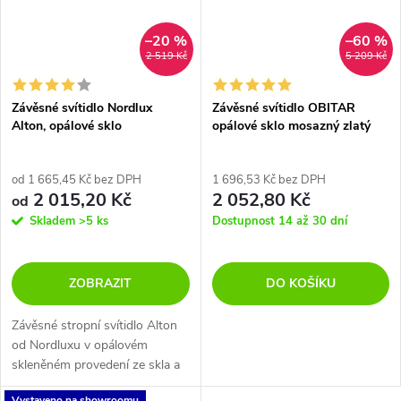
–20 %
–60 %
2 519 Kč
5 209 Kč
Závěsné svítidlo Nordlux
Závěsné svítidlo OBITAR
Alton, opálové sklo
opálové sklo mosazný zlatý
kov G9 1x5W
od 1 665,45 Kč bez DPH
1 696,53 Kč bez DPH
2 015,20 Kč
2 052,80 Kč
od
Skladem
>5 ks
Dostupnost 14 až 30 dní
ZOBRAZIT
DO KOŠÍKU
Závěsné stropní svítidlo Alton
od Nordluxu v opálovém
skleněném provedení ze skla a
mosazi, je určené pro žárovku s
Vystaveno na showroomu