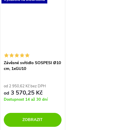
paticí E27 60W. Toto svítidlo v
retro stylu Vám krásně doplní...
Závěsné svítidlo SOSPESI Ø10
cm, 1xGU10
od 2 950,62 Kč bez DPH
3 570,25 Kč
od
Dostupnost 14 až 30 dní
ZOBRAZIT