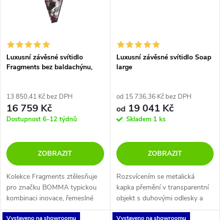
Luxusní závěsné svítidlo
Luxusní závěsné svítidlo Soap
Fragments bez baldachýnu,
large
large
13 850,41 Kč bez DPH
od 15 736,36 Kč bez DPH
16 759 Kč
19 041 Kč
od
Dostupnost 6-12 týdnů
Skladem
1 ks
ZOBRAZIT
ZOBRAZIT
Kolekce Fragments ztělesňuje
Rozsvícením se metalická
pro značku BOMMA typickou
kapka přemění v transparentní
kombinaci inovace, řemeslné
objekt s duhovými odlesky a
zručnosti, technologií a
přizná tak svůj křišťálový
Vystaveno na showroomu
Vystaveno na showroomu
výrazného designu. Tvary
charakter. Celá kolekce je