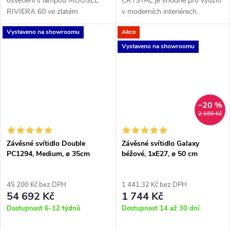
osvětlení s lampou MOOSEE
CRYSTAL je vhodné pro využití
RIVIERA 60 ve zlatém
v moderních interiérech.
provedení. Tato designová
Vystaveno na showroomu
Akce
závěsná lampa se stane
středobodem každé místnosti a
Vystaveno na showroomu
dodá jí punc luxusu i...
–20 %
2 180 Kč
Závěsné svítidlo Double
Závěsné svítidlo Galaxy
PC1294, Medium, ø 35cm
béžové, 1xE27, ø 50 cm
45 200 Kč bez DPH
1 441,32 Kč bez DPH
54 692 Kč
1 744 Kč
Dostupnost 6-12 týdnů
Dostupnost 14 až 30 dní