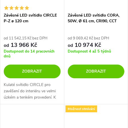
Závěsné LED svítidlo CIRCLE
Závěsné LED svítidlo CORA,
P-Z ø 120 cm
50W, Ø 61 cm, CRI90, CCT
switch 2700-3000K
od 11 542,15 Kč bez DPH
od 9 069,42 Kč bez DPH
13 966 Kč
10 974 Kč
od
od
Dostupnost do 14 pracovních
Dostupnost 4 až 5 týdnů
dnů
ZOBRAZIT
ZOBRAZIT
Kulaté svítidlo CIRCLE pro
zavěšení do interiéru ve velmi
úzkém a tenkém provedení. K
dispozici ve 4 různých
Možnost stmívání
velikostech v černé a bílé barvě.