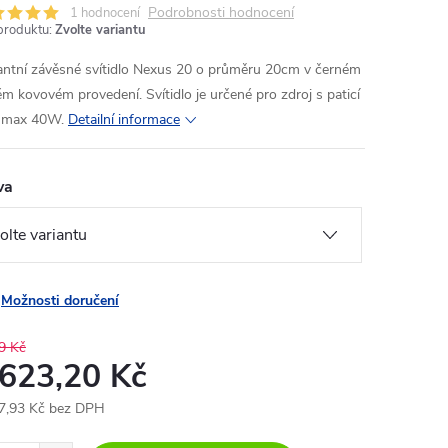
Podrobnosti hodnocení
1 hodnocení
produktu:
Zvolte variantu
antní závěsné svítidlo Nexus 20 o průměru 20cm v černém
lém kovovém provedení. Svítidlo je určené pro zdroj s paticí
 max 40W.
Detailní informace
va
Možnosti doručení
9 Kč
 623,20 Kč
7,93 Kč bez DPH
ná