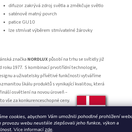
difuzor zakrývá zdroj světla a změkčuje světlo
saténově matný povrch
patice GU10
lze stmívat výběrem stmívatelné žárovky
ánská značka
NORDLUX
působí na trhu se svítidly již
d roku 1977.
S kombinací prvotřídní technologie,
esignu a uživatelsky přívětivé funkčnosti vytváříme
ozmanitou škálu produktů s vynikající kvalitou,
která
řináší osvětlení na novou úroveň –
 to vše za konkurenceschopné ceny.
kupinu Nordlux tvoří tři značky:
áme cookies, abychom Vám umožnili pohodlné prohlížení webu
e provozu webu neustále zlepšovali jeho funkce, výkon a
ordlux, Design For The People a
lnost.
Více informací
zde
.