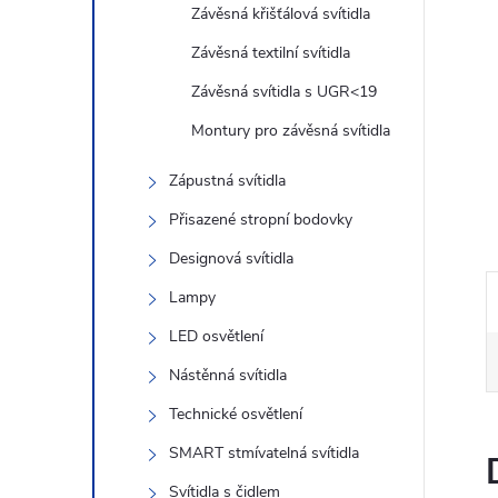
n
Závěsná křišťálová svítidla
e
Závěsná textilní svítidla
Závěsná svítidla s UGR<19
l
Montury pro závěsná svítidla
Zápustná svítidla
Přisazené stropní bodovky
Designová svítidla
Lampy
LED osvětlení
Nástěnná svítidla
Technické osvětlení
SMART stmívatelná svítidla
Svítidla s čidlem