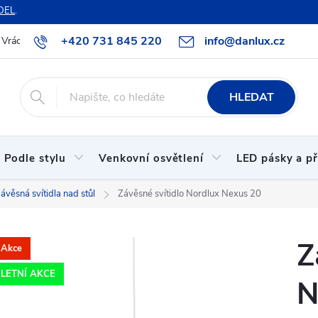
DEL
.
+420 731 845 220
info@danlux.cz
Vrácení zboží a reklamace
O nás
B2B spolupráce
Hodnoc
HLEDAT
Podle stylu
Venkovní osvětlení
LED pásky a př
ávěsná svítidla nad stůl
Závěsné svítidlo Nordlux Nexus 20
Z
Akce
LETNÍ AKCE
N