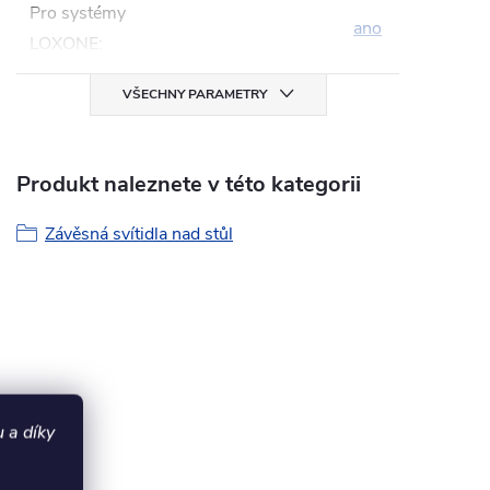
Pro systémy
ano
LOXONE
:
VŠECHNY PARAMETRY
Produkt naleznete v této kategorii
Závěsná svítidla nad stůl
 a díky