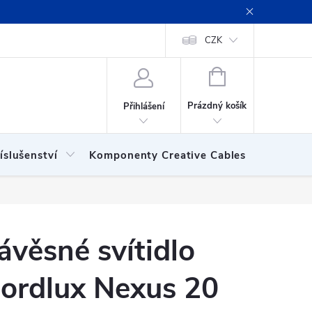
ení obchodu
Obchodní podmínky
Podmínky ochrany osobních
CZK
NÁKUPNÍ
KOŠÍK
Prázdný košík
Přihlášení
íslušenství
Komponenty Creative Cables
Show
ávěsné svítidlo
ordlux Nexus 20