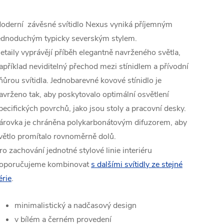
oderní závěsné svítidlo Nexus vyniká příjemným
ednoduchým typicky severským stylem.
etaily vyprávějí příběh elegantně navrženého světla,
apříklad neviditelný přechod mezi stínidlem a přívodní
ňůrou svítidla.
Jednobarevné kovové stínidlo je
avrženo tak, aby poskytovalo optimální osvětlení
pecifických povrchů, jako jsou stoly a pracovní desky.
árovka je chráněna polykarbonátovým difuzorem, aby
větlo promítalo rovnoměrně dolů
.
ro zachování jednotné stylové linie interiéru
oporučujeme kombinovat
s dalšími svítidly ze stejné
érie
.
minimalistický a nadčasový design
v bílém a černém provedení