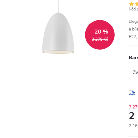
Kód 
Eleg
a bí
–20 %
E27,
3 279 Kč
Bar
3 27
2
2 16
Měr