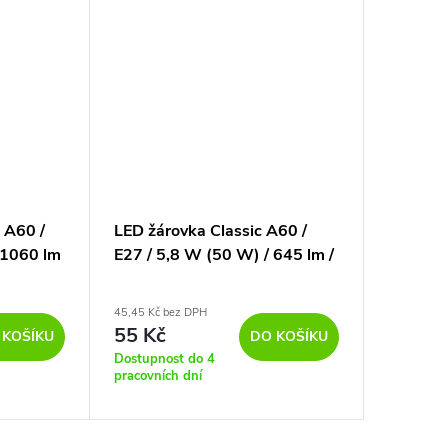
 A60 /
LED žárovka Classic A60 /
LED žár
 1060 lm
E27 / 5,8 W (50 W) / 645 lm /
Globe /
teplá bílá
470 lm /
45,45 Kč bez DPH
53,72 Kč b
55 Kč
65 Kč
 KOŠÍKU
DO KOŠÍKU
Dostupnost do 4
Dostupno
pracovních dní
pracovníc