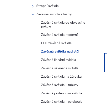
s
Stropní svítidla
t
Závěsná svítidla a lustry
r
Závěsná svítidla do obývacího
pokoje
a
Závěsná svítidla moderní
LED závěsná svítidla
n
Závěsná svítidla nad stůl
n
Závěsná lineární svítidla
Závěsná skleněná svítidla
í
Závěsná svítidla na žárovku
p
Závěsná svítidla - tubusy
Závěsná prstencová svítidla
a
Závěsná svítidla - polokoule