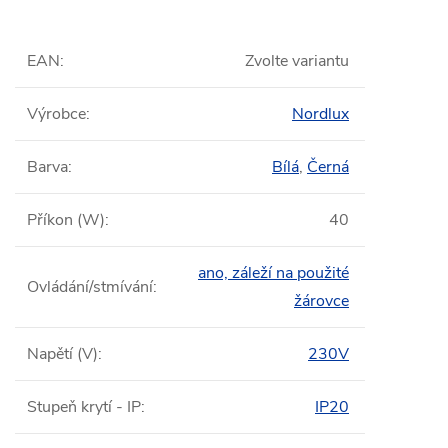
EAN
:
Zvolte variantu
Výrobce
:
Nordlux
Barva
:
Bílá
,
Černá
Příkon (W)
:
40
ano, záleží na použité
Ovládání/stmívání
:
žárovce
Napětí (V)
:
230V
Stupeň krytí - IP
:
IP20