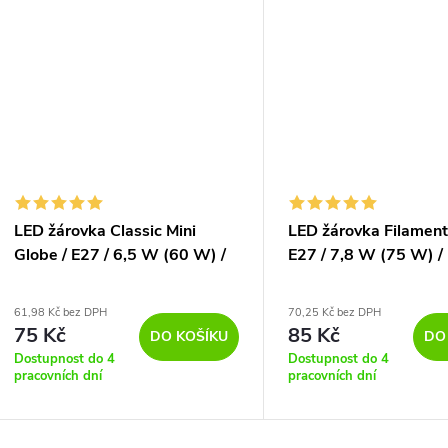
LED žárovka Classic Mini
LED žárovka Filament
Globe / E27 / 6,5 W (60 W) /
E27 / 7,8 W (75 W) /
806 lm / teplá bílá
/ teplá bílá
61,98 Kč bez DPH
70,25 Kč bez DPH
75 Kč
85 Kč
DO KOŠÍKU
DO
Dostupnost do 4
Dostupnost do 4
pracovních dní
pracovních dní