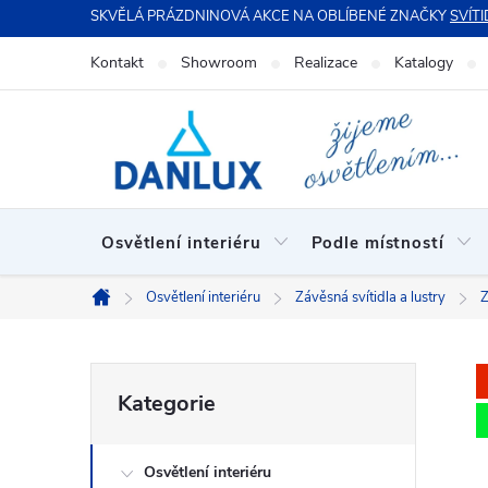
Přejít
SKVĚLÁ PRÁZDNINOVÁ AKCE NA OBLÍBENÉ ZNAČKY
SVÍTI
na
Kontakt
Showroom
Realizace
Katalogy
obsah
Osvětlení interiéru
Podle místností
Osvětlení interiéru
Závěsná svítidla a lustry
Z
Domů
P
Přeskočit
Kategorie
kategorie
o
Osvětlení interiéru