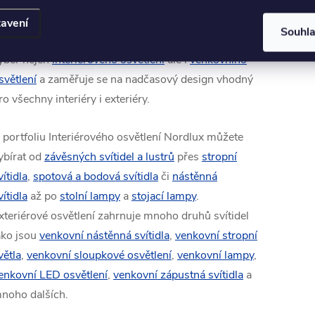
nergetic.
avení
Souhl
íl je stále stejný a společnost Nordlux nabízí široký
ýběr nejen
interiérového osvětlení
ale i
venkovního
světlení
a zaměřuje se na nadčasový design vhodný
ro všechny interiéry i exteriéry.
 portfoliu Interiérového osvětlení Nordlux můžete
ybírat od
závěsných svítidel a lustrů
přes
stropní
vítidla
,
spotová a bodová svítidla
či
nástěnná
vítidla
až po
stolní lampy
a
stojací lampy
.
xteriérové osvětlení zahrnuje mnoho druhů svítidel
ako jsou
venkovní nástěnná svítidla
,
venkovní stropní
větla
,
venkovní sloupkové osvětlení
,
venkovní lampy
,
enkovní LED osvětlení
,
venkovní zápustná svítidla
a
noho dalších.