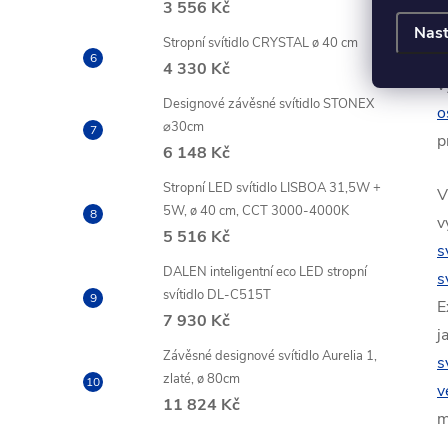
E
3 556 Kč
Nast
Stropní svítidlo CRYSTAL ø 40 cm
C
4 330 Kč
v
Designové závěsné svítidlo STONEX
o
⌀30cm
p
6 148 Kč
Stropní LED svítidlo LISBOA 31,5W +
V
5W, ø 40 cm, CCT 3000-4000K
v
5 516 Kč
s
DALEN inteligentní eco LED stropní
s
svítidlo DL-C515T
E
7 930 Kč
j
Závěsné designové svítidlo Aurelia 1,
s
zlaté, ø 80cm
v
11 824 Kč
m