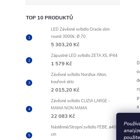
TOP 10 PRODUKTŮ
LED Závěsné svítidlo Oracle slim
round 3000k, Ø 70
5 303,20 Kč
Zápustné LED svítidlo ZETA XS, IP44
D
1 579 Kč
o
Závěsné svítidlo Nordlux Alton,
d
kouřové sklo
r
2 015,20 Kč
p
Závěsné svítidlo CLIZIA LARGE -
a
MAMA NON MAMA
22 083 Kč
S
Použív
Nástěnné/Stropní svítidlo FEBE, ø40
analýz
N
cm
použite