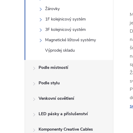
Žárovky
M
1F kolejnicový systém
j
3F kolejnicový systém
D
n
Magnetické lištové systémy
š
Výprodej skladu
n
s
Podle místností
Ž
s
Podle stylu
P
d
Venkovní osvětlení
s
LED pásky a příslušenství
Komponenty Creative Cables