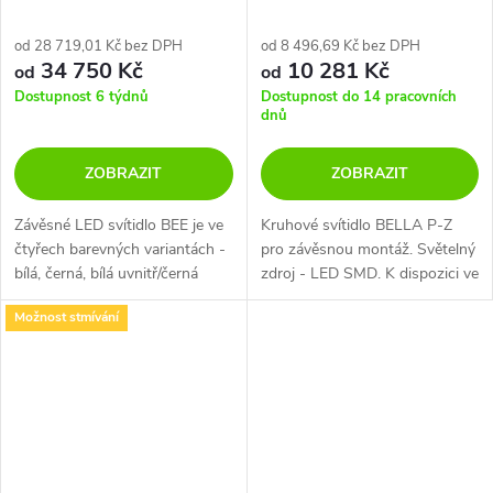
od 28 719,01 Kč bez DPH
od 8 496,69 Kč bez DPH
34 750 Kč
10 281 Kč
od
od
Dostupnost 6 týdnů
Dostupnost do 14 pracovních
dnů
ZOBRAZIT
ZOBRAZIT
Závěsné LED svítidlo BEE je ve
Kruhové svítidlo BELLA P-Z
čtyřech barevných variantách -
pro závěsnou montáž. Světelný
bílá, černá, bílá uvnitř/černá
zdroj - LED SMD. K dispozici ve
zvenku, černá uvnitř/bílá
2 různých velikostech v černé a
Možnost stmívání
zvenku.
bílé barvě.