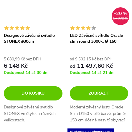
–20 %
14 372 Kč
Designové závěsné svítidlo
LED Závěsné svítidlo Oracle
STONEX ⌀30cm
slim round 3000k, Ø 150
5 080,99 Kč bez DPH
od 9 502,15 Kč bez DPH
6 148 Kč
11 497,60 Kč
od
Dostupnost 14 až 30 dní
Dostupnost 14 až 21 dní
DO KOŠÍKU
ZOBRAZIT
Designové závěsné svítidlo
Moderní závěsný lustr Oracle
STONEX ve čtyřech různých
Slim D150 v bílé barvě, průměr
velikostech.
150 cm účelně nasvítí obývací
pokoj, kuchyň nebo jídelní stůl.
Vystaveno na showroomu