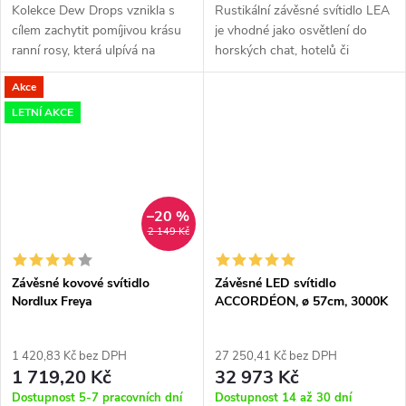
Kolekce Dew Drops vznikla s
Rustikální závěsné svítidlo LEA
cílem zachytit pomíjivou krásu
je vhodné jako osvětlení do
ranní rosy, která ulpívá na
horských chat, hotelů či
stéblech trávy. Cílem bylo tuto
restaurací. Stínidlo z bílé
Akce
magii přenést do hmoty a
keramiky o průměru 40cm, je
zhmotnit tak zdánlivě
zdobeno květinovým vzorem.
LETNÍ AKCE
nehmotné s...
Okraje...
–20 %
2 149 Kč
Závěsné kovové svítidlo
Závěsné LED svítidlo
Nordlux Freya
ACCORDÉON, ø 57cm, 3000K
1 420,83 Kč bez DPH
27 250,41 Kč bez DPH
1 719,20 Kč
32 973 Kč
Dostupnost 5-7 pracovních dní
Dostupnost 14 až 30 dní