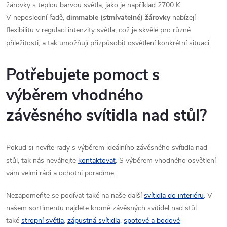
žárovky s teplou barvou světla, jako je například 2700 K.
V neposlední řadě,
dimmable (stmívatelné) žárovky
nabízejí
flexibilitu v regulaci intenzity světla, což je skvělé pro různé
příležitosti, a tak umožňují přizpůsobit osvětlení konkrétní situaci.
Potřebujete pomoct s
výběrem vhodného
závěsného svítidla nad stůl?
P
okud si nevíte rady s výběrem ideálního závěsného svítidla nad
stůl, tak nás neváhejte
kontaktovat
. S výběrem vhodného osvětlení
vám velmi rádi a ochotni poradíme.
Nezapomeňte se podívat také na naše další
svítidla do interiéru
. V
našem sortimentu najdete kromě závěsných svítidel nad stůl
také
stropní světla
,
zápustná svítidla
,
spotové a bodové