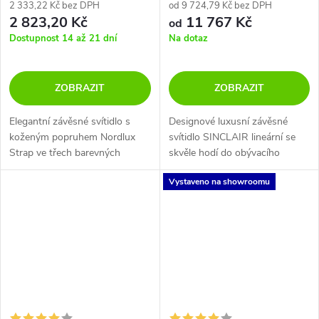
2 333,22 Kč bez DPH
od 9 724,79 Kč bez DPH
2 823,20 Kč
11 767 Kč
od
Dostupnost 14 až 21 dní
Na dotaz
ZOBRAZIT
ZOBRAZIT
Elegantní závěsné svítidlo s
Designové luxusní závěsné
koženým popruhem Nordlux
svítidlo SINCLAIR lineární se
Strap ve třech barevných
skvěle hodí do obývacího
variantách - černá, bílá a
pokoje nebo nad jídelní stůl.
Vystaveno na showroomu
opálově bílá.