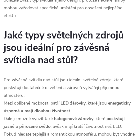
důležité zvážit typ svítidla a jeho design, protože některé lampy
mohou vyžadovat specifické umístění pro dosažení nejlepšího
efektu.
Jaké typy světelných zdrojů
jsou ideální pro závěsná
svítidla nad stůl?
Pro závěsná svítidla nad stůl jsou ideální světelné zdroje, které
poskytují dostatečné osvětlení a zároveň vytvářejí příjemnou
atmosféru.
Mezi oblíbené možnosti patří
LED žárovky
, které jsou
energeticky
úsporné a mají dlouhou životnost
.
Dále je možné využít také
halogenové žárovky
, které
poskytují
jasné a přirozené světlo
, avšak mají kratší životnost než LED.
Pokud hledáte teplejší a romantickou atmosféru, mohou být vhodné