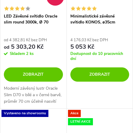
LED Závěsné svítidlo Oracle
Minimalistické závěsné
slim round 3000k, Ø 70
svítidlo KONOS, ø35cm
od 4 382,81 Kč bez DPH
4 176,03 Kč bez DPH
5 303,20 Kč
5 053 Kč
od
Skladem
2 ks
Dostupnost do 10 pracovních
dní
ZOBRAZIT
ZOBRAZIT
Moderní závěsný lustr Oracle
Slim D70 v bílé a v černé barvě,
průměr 70 cm účelně nasvítí
obývací pokoj, kuchyň nebo
Vystaveno na showroomu
Akce
jídelní stůl. Materiál hliník s
práškově lakovanou úpravou v...
LETNÍ AKCE