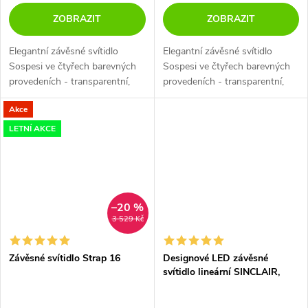
ZOBRAZIT
ZOBRAZIT
Elegantní závěsné svítidlo
Elegantní závěsné svítidlo
Sospesi ve čtyřech barevných
Sospesi ve čtyřech barevných
provedeních - transparentní,
provedeních - transparentní,
kouřová, zlatá, měděná.
kouřová, zlatá, měděná.
Akce
LETNÍ AKCE
–20 %
3 529 Kč
Závěsné svítidlo Strap 16
Designové LED závěsné
svítidlo lineární SINCLAIR,
d.113cm