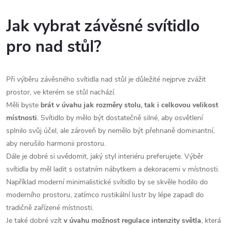
y
Jak vybrat závěsné svítidlo
v
pro nad stůl?
ý
p
Při výběru závěsného svítidla nad stůl je důležité nejprve zvážit
i
prostor, ve kterém se stůl nachází.
s
Měli byste
brát v úvahu jak rozměry stolu, tak i celkovou velikost
místnosti
. Svítidlo by mělo být dostatečně silné, aby osvětlení
u
splnilo svůj účel, ale zároveň by nemělo být přehnaně dominantní,
aby nerušilo harmonii prostoru.
Dále je dobré si uvědomit, jaký styl interiéru preferujete. Výběr
svítidla by měl ladit s ostatním nábytkem a dekoracemi v místnosti.
Například moderní minimalistické svítidlo by se skvěle hodilo do
moderního prostoru, zatímco rustikální lustr by lépe zapadl do
tradičně zařízené místnosti.
Je také dobré vzít
v úvahu možnost regulace intenzity světla
, která