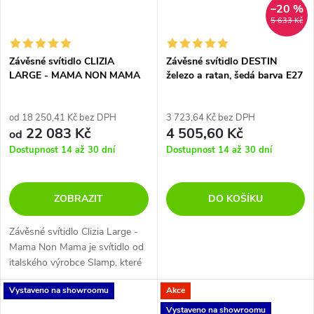
–20 %
5 633 Kč
Závěsné svítidlo CLIZIA
Závěsné svítidlo DESTIN
LARGE - MAMA NON MAMA
železo a ratan, šedá barva E27
1x12W
od 18 250,41 Kč bez DPH
3 723,64 Kč bez DPH
22 083 Kč
4 505,60 Kč
od
Dostupnost 14 až 30 dní
Dostupnost 14 až 30 dní
ZOBRAZIT
DO KOŠÍKU
Závěsné svítidlo Clizia Large -
Mama Non Mama je svítidlo od
italského výrobce Slamp, které
má tvar koule složené z různě
Vystaveno na showroomu
Akce
velkých okvětních lístků. Tyto
lístky jsou vyrobeny z...
Vystaveno na showroomu