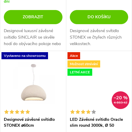
o
dní
d
d
ZOBRAZIT
DO KOŠÍKU
u
u
Designové luxusní závěsné
Designové závěsné svítidlo
k
svítidlo SINCLAIR se skvěle
STONEX ve čtyřech různých
k
hodí do obývacího pokoje nebo
velikostech.
t
nad jídelní stůl.
t
Vystaveno na showroomu
Akce
ů
Možnost stmívání
ů
LETNÍ AKCE
–20 %
4 869 Kč
Designové závěsné svítidlo
LED Závěsné svítidlo Oracle
STONEX ⌀60cm
slim round 3000k, Ø 50