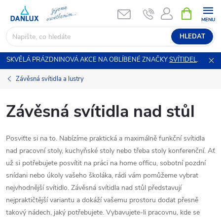
Přejít
NÁKUPNÍ
KOŠÍK
na
obsah
HLEDAT
SKVĚLÁ PRÁZDNINOVÁ AKCE NA OBLÍBENÉ ZNAČKY
SVÍTIDEL
.
Závěsná svítidla a lustry
Závěsná svítidla nad stůl
Posviťte si na to. Nabízíme praktická a maximálně funkční svítidla
nad pracovní stoly, kuchyňské stoly nebo třeba stoly konferenční. Ať
už si potřebujete posvítit na práci na home officu, sobotní pozdní
snídani nebo úkoly vašeho školáka, rádi vám pomůžeme vybrat
nejvhodnější svítidlo. Závěsná svítidla nad stůl představují
nejpraktičtější variantu a dokáží vašemu prostoru dodat přesně
takový nádech, jaký potřebujete. Vybavujete-li pracovnu, kde se