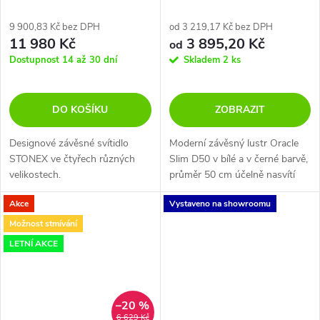
9 900,83 Kč bez DPH
od 3 219,17 Kč bez DPH
11 980 Kč
3 895,20 Kč
od
Dostupnost 14 až 30 dní
Skladem
2 ks
DO KOŠÍKU
ZOBRAZIT
Designové závěsné svítidlo
Moderní závěsný lustr Oracle
STONEX ve čtyřech různých
Slim D50 v bílé a v černé barvě,
velikostech.
průměr 50 cm účelně nasvítí
obývací pokoj, kuchyň nebo
Akce
Vystaveno na showroomu
jídelní stůl. Materiál hliník s
práškově lakovanou úpravou v...
Možnost stmívání
LETNÍ AKCE
–20 %
6 629 Kč