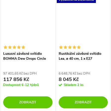
Materiál hliník s práškově
lakovanou úpravou v bílé...
Luxusní závěsné svítidlo
Rustikální závěsné svítidlo
BOMMA Dew Drops Circle
Lea, ø 40 cm, 1 x E27
97 401,65 Kč bez DPH
6 648,76 Kč bez DPH
117 856 Kč
8 045 Kč
Dostupnost 6-12 týdnů
Skladem
2 ks
ZOBRAZIT
ZOBRAZIT