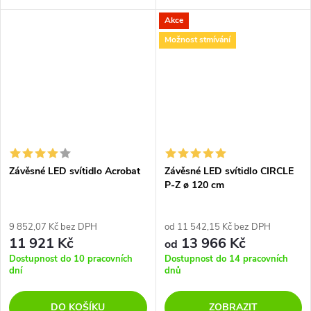
osvětlení nad jídelní stůl či
Akce
pracovní plochu.
Možnost stmívání
Závěsné LED svítidlo Acrobat
Závěsné LED svítidlo CIRCLE
P-Z ø 120 cm
9 852,07 Kč bez DPH
od 11 542,15 Kč bez DPH
11 921 Kč
13 966 Kč
od
Dostupnost do 10 pracovních
Dostupnost do 14 pracovních
dní
dnů
DO KOŠÍKU
ZOBRAZIT