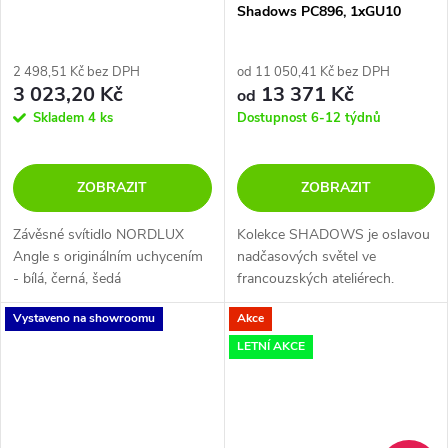
Shadows PC896, 1xGU10
2 498,51 Kč bez DPH
od 11 050,41 Kč bez DPH
3 023,20 Kč
13 371 Kč
od
Skladem
4 ks
Dostupnost 6-12 týdnů
ZOBRAZIT
ZOBRAZIT
Závěsné svítidlo NORDLUX
Kolekce SHADOWS je oslavou
Angle s originálním uchycením
nadčasových světel ve
- bílá, černá, šedá
francouzských ateliérech.
Ručně foukané sklo a ručně
Vystaveno na showroomu
Akce
obráběné dřevěné montury.
Kolekce obsahuje 4 tvary
LETNÍ AKCE
nadčasově elegantních...