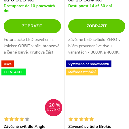
Dostupnost do 10 pracovních
Dostupnost 14 až 30 dní
dní
ZOBRAZIT
ZOBRAZIT
Futuristické LED osvětlení z
Závěsné LED svítidlo ZERO v
kolekce ORBIT v bílé, bronzové
bílém provedení ve dvou
a černé barvě. Kruhová část
variantách - 3000K a 4000K.
svítidla je zavěšena na tři
Akce
Vystaveno na showroomu
samostatná lanka. Je možno ji
naklopit nebo upravit výšku....
LETNÍ AKCE
Možnost stmívání
–20 %
3 779 Kč
Závěsné svítidlo Angle
Závěsné svítidlo Brokis