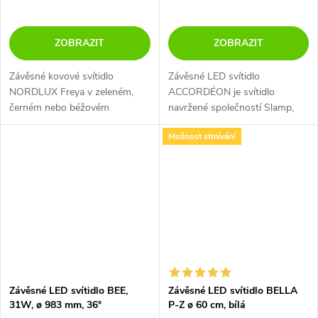
ZOBRAZIT
ZOBRAZIT
Závěsné kovové svítidlo
Závěsné LED svítidlo
NORDLUX Freya v zeleném,
ACCORDÉON je svítidlo
černém nebo béžovém
navržené společností Slamp,
provedení.
která se specializuje na moderní
Možnost stmívání
osvětlení. Inspirací pro tuto
lampu byl hudební nástroj
stejného jména
Závěsné LED svítidlo BEE,
Závěsné LED svítidlo BELLA
31W, ø 983 mm, 36°
P-Z ø 60 cm, bílá