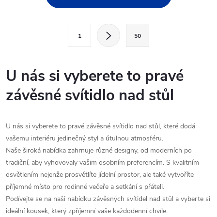
v
l
S
1
50
t
á
r
d
á
U nás si vyberete to pravé
a
n
závěsné svítidlo nad stůl
k
c
o
í
v
U nás si vyberete to pravé závěsné svítidlo nad stůl, které dodá
á
vašemu interiéru jedinečný styl a útulnou atmosféru.
p
n
Naše široká nabídka zahrnuje různé designy, od moderních po
r
tradiční, aby vyhovovaly vašim osobním preferencím. S kvalitním
í
osvětlením nejenže prosvětlíte jídelní prostor, ale také vytvoříte
v
příjemné místo pro rodinné večeře a setkání s přáteli.
k
Podívejte se na naši nabídku závěsných svítidel nad stůl a vyberte si
ideální kousek, který zpříjemní vaše každodenní chvíle.