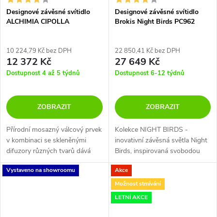
Designové závěsné svítidlo
Designové závěsné svítidlo
ALCHIMIA CIPOLLA
Brokis Night Birds PC962
10 224,79 Kč bez DPH
22 850,41 Kč bez DPH
12 372 Kč
27 649 Kč
Dostupnost 4 až 5 týdnů
Dostupnost 6-12 týdnů
ZOBRAZIT
ZOBRAZIT
Přírodní mosazný válcový prvek
Kolekce NIGHT BIRDS -
v kombinaci se skleněnými
inovativní závěsná světla Night
difuzory různých tvarů dává
Birds, inspirovaná svobodou
vzniknout jemné a elegantní
letu ptáků, dodávají každému
Vystaveno na showroomu
Akce
kolekci.
interiéru poetické kouzlo a
bezkonkurenční dynamiku.
Možnost stmívání
Night Birds...
LETNÍ AKCE