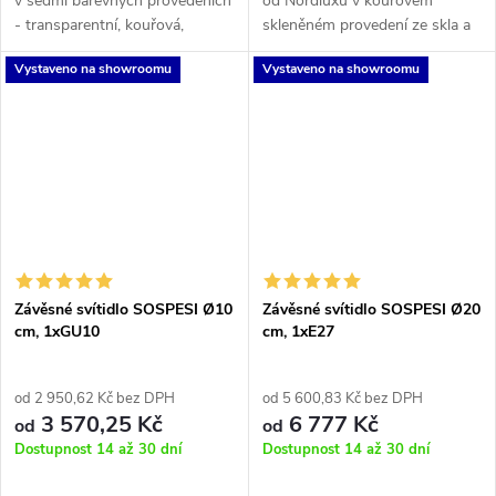
v sedmi barevných provedeních
od Nordluxu v kouřovém
- transparentní, kouřová,
skleněném provedení ze skla a
petrolejová, měděná, hnědá,
mosazi, je určené pro žárovku s
Vystaveno na showroomu
Vystaveno na showroomu
jantarová, zelená.
paticí E27 60W. Toto svítidlo v
retro stylu Vám krásně doplní...
Závěsné svítidlo SOSPESI Ø10
Závěsné svítidlo SOSPESI Ø20
cm, 1xGU10
cm, 1xE27
od 2 950,62 Kč bez DPH
od 5 600,83 Kč bez DPH
3 570,25 Kč
6 777 Kč
od
od
Dostupnost 14 až 30 dní
Dostupnost 14 až 30 dní