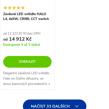
Zavěsné LED svítidlo HALO
L4, 4x5W, CRI90, CCT switch
2700-3000K
od 12 323,97 Kč bez DPH
14 912 Kč
od
Dostupnost 4 až 5 týdnů
ZOBRAZIT
Elegantní závěsné LED svítidlo
Halo se čtyřmi difuzory, ve
dvou barevných provedeních, s
možností stmívání a přepnutí
barvy světla.
O
NAČÍST 33 DALŠÍCH