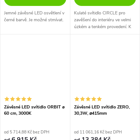
Jemné závěsné LED osvětlení v
Kulaté svítidlo CIRCLE pro
černé barvě. Je možné stmívat.
zavěšení do interiéru ve velmi
úzkém a tenkém provedení. K
dispozici ve 4 různých
velikostech v černé a bílé barvě.
Závěsné LED svítidlo ORBIT ø
Závěsné LED svítidlo ZERO,
60 cm, 3000K
30,3W, ⌀415mm
od 5 714,88 Kč bez DPH
od 11 061,16 Kč bez DPH
6 915 Kč
13 384 Kč
od
od