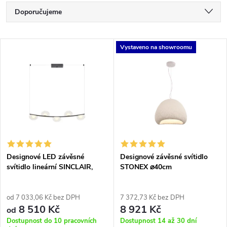
Ř
Doporučujeme
a
Nejlevnější
V
Vystaveno na showroomu
Nejdražší
z
ý
Nejprodávanější
e
p
Abecedně
n
i
í
s
p
Designové LED závěsné
Designové závěsné svítidlo
svítidlo lineární SINCLAIR,
STONEX ⌀40cm
p
d.87cm
r
r
od 7 033,06 Kč bez DPH
7 372,73 Kč bez DPH
8 510 Kč
8 921 Kč
o
od
Dostupnost do 10 pracovních
Dostupnost 14 až 30 dní