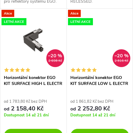
k
pro reflektory systému EGO.
RECESSED.
k
t
Akce
Akce
t
LETNÍ AKCE
LETNÍ AKCE
ů
ů
–20 %
–20 %
2 698 Kč
2 816 Kč
Horizontální konektor EGO
Horizontální konektor EGO
KIT SURFACE HIGH L ELECTR
KIT SURFACE LOW L ELECTR
CONN
CONN
od 1 783,80 Kč bez DPH
od 1 861,82 Kč bez DPH
2 158,40 Kč
2 252,80 Kč
od
od
Dostupnost 14 až 21 dní
Dostupnost 14 až 21 dní