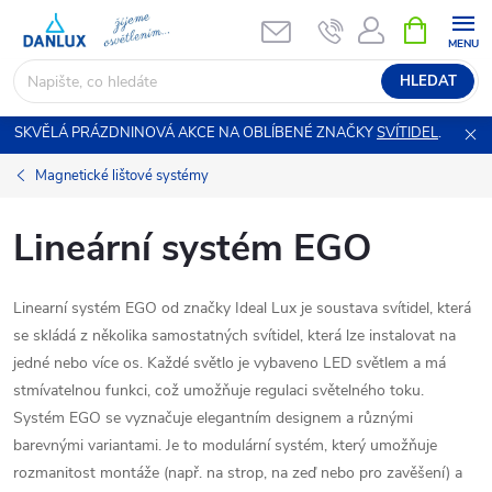
Přejít
NÁKUPNÍ
KOŠÍK
na
obsah
HLEDAT
SKVĚLÁ PRÁZDNINOVÁ AKCE NA OBLÍBENÉ ZNAČKY
SVÍTIDEL
.
Magnetické lištové systémy
Lineární systém EGO
Linearní systém EGO od značky Ideal Lux je soustava svítidel, která
se skládá z několika samostatných svítidel, která lze instalovat na
jedné nebo více os. Každé světlo je vybaveno LED světlem a má
stmívatelnou funkci, což umožňuje regulaci světelného toku.
Systém EGO se vyznačuje elegantním designem a různými
barevnými variantami. Je to modulární systém, který umožňuje
rozmanitost montáže (např. na strop, na zeď nebo pro zavěšení) a