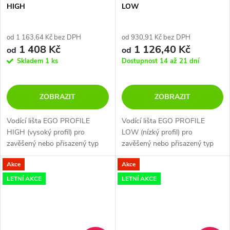
HIGH
LOW
od 1 163,64 Kč bez DPH
od 930,91 Kč bez DPH
1 408 Kč
1 126,40 Kč
od
od
Skladem
1 ks
Dostupnost 14 až 21 dní
ZOBRAZIT
ZOBRAZIT
Vodící lišta EGO PROFILE
Vodící lišta EGO PROFILE
HIGH (vysoký profil) pro
LOW (nízký profil) pro
zavěšený nebo přisazený typ
zavěšený nebo přisazený typ
montáže.
montáže.
Akce
Akce
LETNÍ AKCE
LETNÍ AKCE