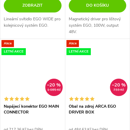
ZOBRAZIT
DO KOŠÍKU
Lineární svítidlo EGO WIDE pro
Magnetický driver pro lištový
kolejnicový systém EGO.
systém EGO, 100W, output
48V.
Akce
Akce
LETNÍ AKCE
LETNÍ AKCE
–20 %
–20 %
1 085 Kč
733 Kč
Napájecí konektor EGO MAIN
Obal na zdroj ARCA EGO
CONNECTOR
DRIVER BOX
od 717,36 Kč bez DPH
od 484,63 Kč bez DPH