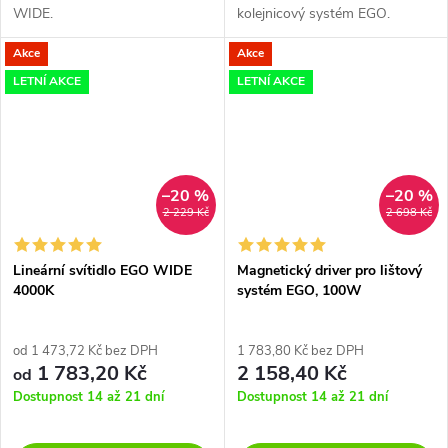
WIDE.
kolejnicový systém EGO.
Akce
Akce
LETNÍ AKCE
LETNÍ AKCE
–20 %
–20 %
2 229 Kč
2 698 Kč
Lineární svítidlo EGO WIDE
Magnetický driver pro lištový
4000K
systém EGO, 100W
od 1 473,72 Kč bez DPH
1 783,80 Kč bez DPH
1 783,20 Kč
2 158,40 Kč
od
Dostupnost 14 až 21 dní
Dostupnost 14 až 21 dní