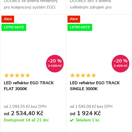
DOUBLE se dvěma reflektory
DOUBLE BIG s dvěma
pro kolejnicový systém EGO.
světelným zdrojem pro
kolejnicový systém EGO.
Akce
Akce
LETNÍ AKCE
LETNÍ AKCE
–20 %
–20 %
3 168 Kč
2 405 Kč
LED reflektor EGO TRACK
LED reflektor EGO TRACK
FLAT 3000K
SINGLE 3000K
od 2 094,55 Kč bez DPH
od 1 590,08 Kč bez DPH
2 534,40 Kč
1 924 Kč
od
od
Dostupnost 14 až 21 dní
Skladem
1 ks