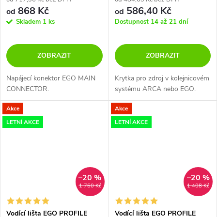
868 Kč
586,40 Kč
od
od
Skladem
1 ks
Dostupnost 14 až 21 dní
ZOBRAZIT
ZOBRAZIT
Napájecí konektor EGO MAIN
Krytka pro zdroj v kolejnicovém
CONNECTOR.
systému ARCA nebo EGO.
Akce
Akce
LETNÍ AKCE
LETNÍ AKCE
–20 %
–20 %
1 760 Kč
1 408 Kč
Vodící lišta EGO PROFILE
Vodící lišta EGO PROFILE