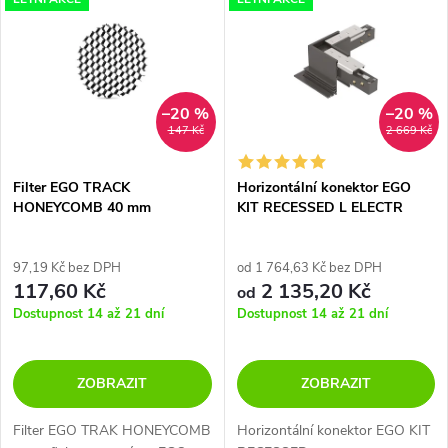
z
ý
Nejprodávanější
e
p
Abecedně
n
i
–20 %
–20 %
147 Kč
2 669 Kč
í
s
p
Filter EGO TRACK
Horizontální konektor EGO
HONEYCOMB 40 mm
KIT RECESSED L ELECTR
p
CONN HORIZ
r
r
97,19 Kč bez DPH
od 1 764,63 Kč bez DPH
117,60 Kč
2 135,20 Kč
o
od
o
Dostupnost 14 až 21 dní
Dostupnost 14 až 21 dní
d
d
ZOBRAZIT
ZOBRAZIT
u
u
Filter EGO TRAK HONEYCOMB
Horizontální konektor EGO KIT