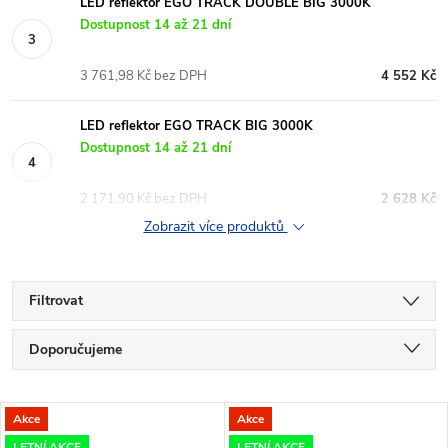
LED reflektor EGO TRACK DOUBLE BIG 3000K
Dostupnost 14 až 21 dní
3 761,98 Kč bez DPH
4 552 Kč
LED reflektor EGO TRACK BIG 3000K
Dostupnost 14 až 21 dní
2 171,90 Kč bez DPH
2 628 Kč
Zobrazit více produktů
Filtrovat
Ř
Doporučujeme
a
Nejlevnější
V
Akce
Akce
Nejdražší
LETNÍ AKCE
LETNÍ AKCE