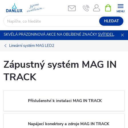
Přejít
NÁKUPNÍ
KOŠÍK
na
obsah
HLEDAT
SKVĚLÁ PRÁZDNINOVÁ AKCE NA OBLÍBENÉ ZNAČKY
SVÍTIDEL
.
Lineární systém MAG LED2
Zápustný systém MAG IN
TRACK
Příslušenství k instalaci MAG IN TRACK
Napájecí konektory a zdroje MAG IN TRACK