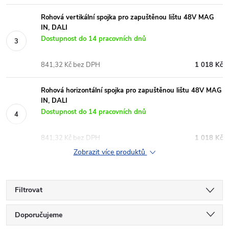
Rohová vertikální spojka pro zapuštěnou lištu 48V MAG
IN, DALI
Dostupnost do 14 pracovních dnů
841,32 Kč bez DPH
1 018 Kč
Rohová horizontální spojka pro zapuštěnou lištu 48V MAG
IN, DALI
Dostupnost do 14 pracovních dnů
841,32 Kč bez DPH
1 018 Kč
Zobrazit více produktů
Filtrovat
Ř
Doporučujeme