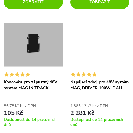
d
ZOBRAZIT
ZOBRAZIT
u
u
k
k
t
t
ů
ů
Koncovka pro zápustný 48V
Napájecí zdroj pro 48V systém
systém MAG IN TRACK
MAG, DRIVER 100W, DALI
86,78 Kč bez DPH
1 885,12 Kč bez DPH
105 Kč
2 281 Kč
Dostupnost do 14 pracovních
Dostupnost do 14 pracovních
dnů
dnů