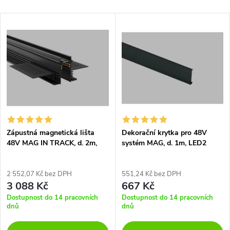
a
Nejlevnější
V
Nejdražší
z
ý
Nejprodávanější
e
p
Abecedně
n
i
í
s
p
Zápustná magnetická lišta
Dekorační krytka pro 48V
48V MAG IN TRACK, d. 2m,
systém MAG, d. 1m, LED2
p
DALI
r
r
2 552,07 Kč bez DPH
551,24 Kč bez DPH
3 088 Kč
667 Kč
o
o
Dostupnost do 14 pracovních
Dostupnost do 14 pracovních
dnů
dnů
d