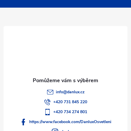
p
a
r
t
v
í
k
y
v
ý
p
info
@
danlux.cz
i
+420 731 845 220
s
+420 734 274 801
https://www.facebook.com/DanluxOsvetleni
u