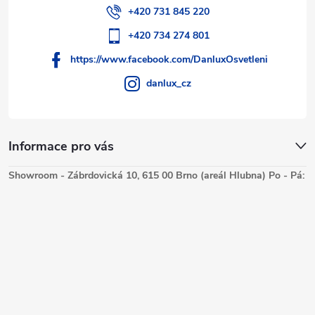
i
+420 731 845 220
s
+420 734 274 801
https://www.facebook.com/DanluxOsvetleni
u
danlux_cz
Informace pro vás
Showroom - Zábrdovická 10, 615 00 Brno (areál Hlubna) Po - Pá: