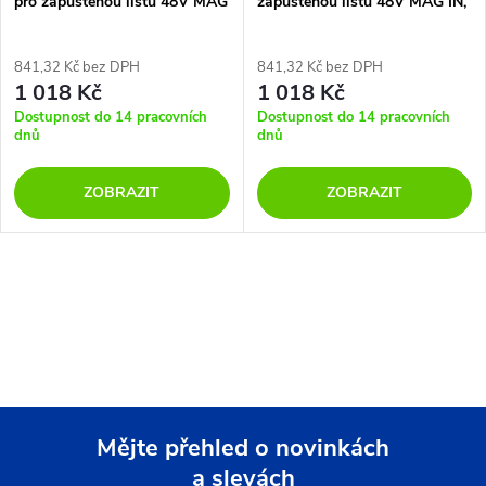
pro zapuštěnou lištu 48V MAG
zapuštěnou lištu 48V MAG IN,
IN, DALI
DALI
841,32 Kč bez DPH
841,32 Kč bez DPH
1 018 Kč
1 018 Kč
Dostupnost do 14 pracovních
Dostupnost do 14 pracovních
dnů
dnů
ZOBRAZIT
ZOBRAZIT
O
v
l
á
Mějte přehled o novinkách
d
a slevách