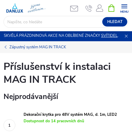
Přejít
NÁKUPNÍ
KOŠÍK
na
obsah
HLEDAT
SKVĚLÁ PRÁZDNINOVÁ AKCE NA OBLÍBENÉ ZNAČKY
SVÍTIDEL
.
Zápustný systém MAG IN TRACK
Příslušenství k instalaci
MAG IN TRACK
Nejprodávanější
Dekorační krytka pro 48V systém MAG, d. 1m, LED2
Dostupnost do 14 pracovních dnů