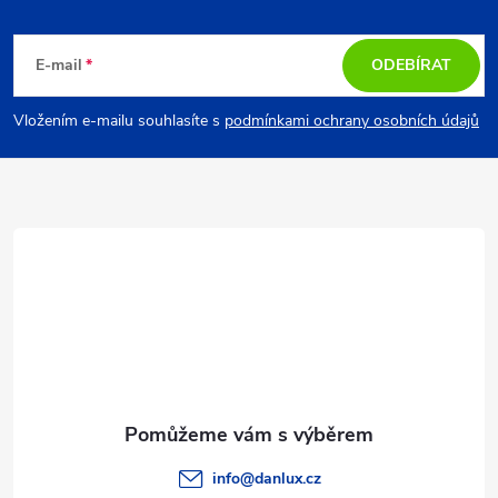
Z
a
á
c
E-mail
ODEBÍRAT
p
í
Vložením e-mailu souhlasíte s
podmínkami ochrany osobních údajů
p
a
r
t
v
í
k
y
v
ý
p
info
@
danlux.cz