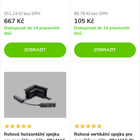
p
r
r
551,24 Kč bez DPH
86,78 Kč bez DPH
667 Kč
105 Kč
o
o
Dostupnost do 14 pracovních
Dostupnost do 14 pracovních
dnů
dnů
d
d
ZOBRAZIT
ZOBRAZIT
u
u
k
k
t
t
ů
ů
Rohová horizontální spojka
Rohová vertikální spojka pro