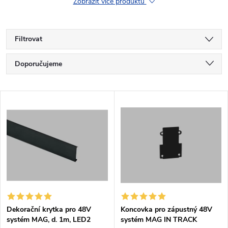
Zobrazit více produktů
Filtrovat
Ř
Doporučujeme
a
Nejlevnější
V
Nejdražší
z
ý
Nejprodávanější
e
p
Abecedně
n
i
í
s
p
Dekorační krytka pro 48V
Koncovka pro zápustný 48V
systém MAG, d. 1m, LED2
systém MAG IN TRACK