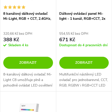
í
s
p
8 kanálový dálkový ovladač
Dálkový ovládací panel Mi-
Mi-Light, RGB + CCT, 2.4GHz,
light - 1 kanál, RGB+CCT, 2x
p
C8
AAA baterie, B0
r
r
320,66 Kč bez DPH
554,55 Kč bez DPH
388 Kč
671 Kč
o
o
Skladem
4 ks
Dostupnost do 4 pracovních dní
d
d
ZOBRAZIT
ZOBRAZIT
u
u
8-kanálový dálkový ovladač Mi-
Multifunkční nástěnný LED
k
Light C8 umožňuje plně a
ovladač pro jednobarevné, CCT,
k
pohodlně ovládat LED osvětlení
RGB, RGBW i RGB+CCT LED
t
s podporou RGB i CCT. Pracuje
pásky a LED svítidel Mi-Light
t
na frekvenci 2,4 GHz, která
ů
zajišťuje stabilní bezdrátové...
ů