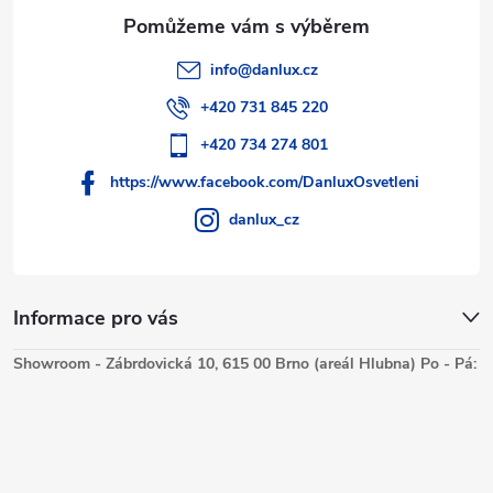
info
@
danlux.cz
+420 731 845 220
+420 734 274 801
https://www.facebook.com/DanluxOsvetleni
danlux_cz
Informace pro vás
Showroom - Zábrdovická 10, 615 00 Brno (areál Hlubna) Po - Pá: