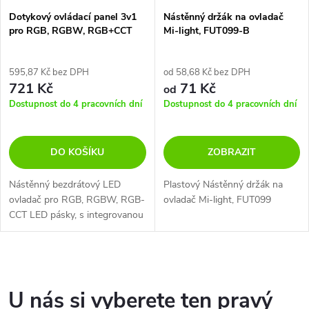
Dotykový ovládací panel 3v1
Nástěnný držák na ovladač
pro RGB, RGBW, RGB+CCT
Mi-light, FUT099-B
pásky Mi-light, 2.4GHz, P3
595,87 Kč bez DPH
od 58,68 Kč bez DPH
721 Kč
71 Kč
od
Dostupnost do 4 pracovních dní
Dostupnost do 4 pracovních dní
DO KOŠÍKU
ZOBRAZIT
Nástěnný bezdrátový LED
Plastový Nástěnný držák na
ovladač pro RGB, RGBW, RGB-
ovladač Mi-light, FUT099
CCT LED pásky, s integrovanou
řídící jednotkou.
O
v
U nás si vyberete ten pravý