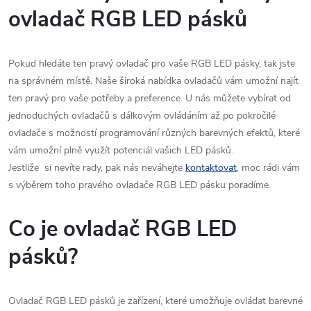
l
ovladač RGB LED pásků
á
Pokud hledáte ten pravý ovladač pro vaše RGB LED pásky, tak jste
d
na správném místě. Naše široká nabídka ovladačů vám umožní najít
a
ten pravý pro vaše potřeby a preference. U nás můžete vybírat od
jednoduchých ovladačů s dálkovým ovládáním až po pokročilé
c
ovladače s možností programování různých barevných efektů, které
í
vám umožní plně využít potenciál vašich LED pásků.
Jestliže si nevíte rady, pak nás neváhejte
kontaktovat
, moc rádi vám
p
s výběrem toho pravého ovladače RGB LED pásku poradíme.
r
Co je ovladač RGB LED
v
pásků?
k
y
Ovladač RGB LED pásků je zařízení, které umožňuje ovládat barevné