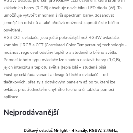
RGBW ovladač je určen pro RGBW LED osvětlení, které kromě tří
základních barev (R,G,B) obsahuje navíc bílou LED diodu (W). To
umožňuje vytvořit mnohem širší spektrum barev, dosahovat
jemnějších odstínů a také přidává možnost zapnutí čistě bílého
osvětlení .
RGB CCT ovladače, jsou ještě pokročilejší než RGBW ovladače,
kombinují RGB a CCT (Correlated Color Temperature) technologie -
možnost regulovat odstíny teplého a studeného bílého světla.
Pomocí tohoto typu ovladače lze snadno nastavit barvy (R,G,B),
jejich intenzitu a teplotu světla (teplá bílá – studená bílá)
Existuje celá řada variant a designů těchto ovladačů – od
tlačítkových, přes ty s dotykovým panelem až po ty, které lze
ovládat prostřednictvím chytrého telefonu či tabletu pomocí
aplikace.
Nejprodávanější
Dálkový ovladač Mi-light - 4 kanály, RGBW, 2.4GHz,