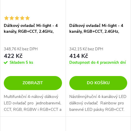
Dálkový ovladač Mi-light - 4
Dálkový ovladač Mi-light - 4
kanály, RGB+CCT, 2.4GHz,
kanály, RGB+CCT, 2.4GHz,
FUT092
S2W+
348,76 Kč bez DPH
342,15 Kč bez DPH
422 Kč
414 Kč
Skladem
5 ks
Dostupnost do 4 pracovních dní
ZOBRAZIT
DO KOŠÍKU
Multifunkční 4-nálový dálkový
Nástěnný/ruční 4-kanálový LED
LED ovladač pro jednobarevné,
dálkový ovladač Rainbow pro
CCT, RGB, RGBW i RGB+CCT a
barevné LED pásky RGB+CCT.
LED svítidla Mi-Light.