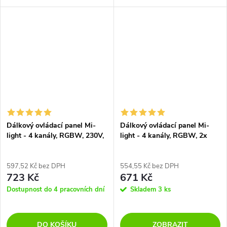
RGBW i RGB+CCT LED pásky
RGBW i RGB+CCT LED pásky
a LED svítidel Mi-Light
a LED svítidel Mi-Light
Dálkový ovládací panel Mi-
Dálkový ovládací panel Mi-
light - 4 kanály, RGBW, 230V,
light - 4 kanály, RGBW, 2x
T3
AAA baterie, B3
597,52 Kč bez DPH
554,55 Kč bez DPH
723 Kč
671 Kč
Dostupnost do 4 pracovních dní
Skladem
3 ks
DO KOŠÍKU
ZOBRAZIT