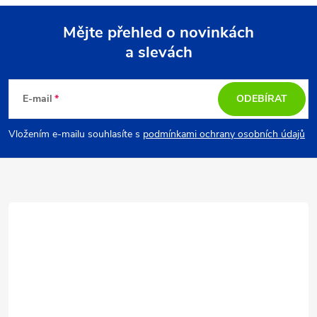
Mějte přehled o novinkách
a slevách
Z
á
E-mail
ODEBÍRAT
p
Vložením e-mailu souhlasíte s
podmínkami ochrany osobních údajů
a
t
í