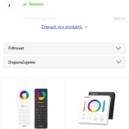
Skladem
320,66 Kč bez DPH
388 Kč
Zobrazit více produktů
Filtrovat
Ř
Doporučujeme
a
Nejlevnější
V
Nejdražší
z
ý
Nejprodávanější
e
p
Abecedně
n
i