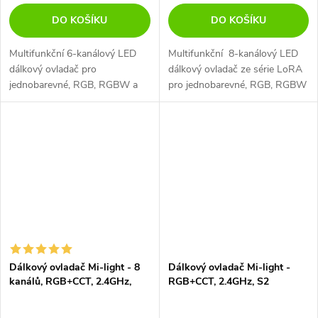
DO KOŠÍKU
DO KOŠÍKU
Multifunkční 6-kanálový LED
Multifunkční 8-kanálový LED
dálkový ovladač pro
dálkový ovladač ze série LoRA
jednobarevné, RGB, RGBW a
pro jednobarevné, RGB, RGBW
RGB+CCT LED pásky a LED
i RGB-CCT LED pásky a svítidla
svítidla Mi-Light.
série LoRA Mi-Light..
Dálkový ovladač Mi-light - 8
Dálkový ovladač Mi-light -
kanálů, RGB+CCT, 2.4GHz,
RGB+CCT, 2.4GHz, S2
FUT089