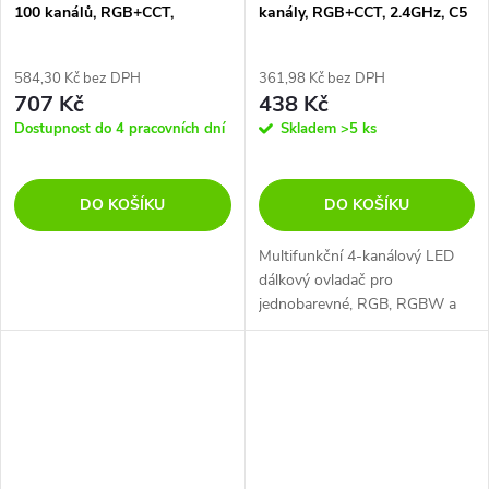
100 kanálů, RGB+CCT,
kanály, RGB+CCT, 2.4GHz, C5
2.4GHz, FUT100
584,30 Kč bez DPH
361,98 Kč bez DPH
707 Kč
438 Kč
Dostupnost do 4 pracovních dní
Skladem
>5 ks
DO KOŠÍKU
DO KOŠÍKU
Multifunkční 4-kanálový LED
dálkový ovladač pro
jednobarevné, RGB, RGBW a
RGB+CCT LED pásky a LED
svítidla Mi-Light.