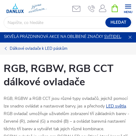
Přejít
NÁKUPNÍ
KOŠÍK
na
obsah
HLEDAT
SKVĚLÁ PRÁZDNINOVÁ AKCE NA OBLÍBENÉ ZNAČKY
SVÍTIDEL
.
Dálkové ovladače k LED páskům
RGB, RGBW, RGB CCT
dálkové ovladače
RGB, RGBW a RGB CCT jsou různé typy ovladačů, jejichž pomocí
lze snadno ovládat a nastavovat barvy, jas a přechody
LED světla
.
RGB ovladač umožňuje uživatelům zobrazení tří základních barev -
červené (R), zelené (G) a modré (B) – a ovládat barevná nastavení
těchto tří barev a vytvářet tak jejich různé kombinace.