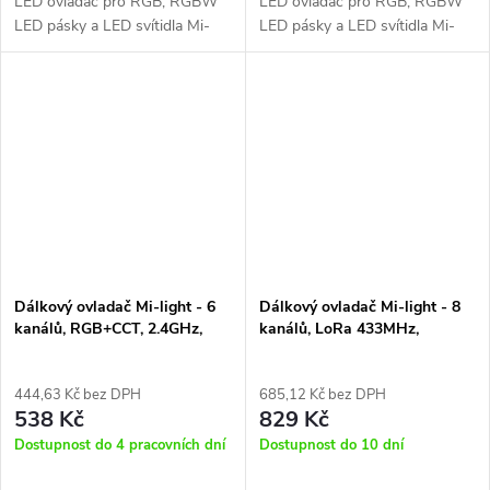
LED ovladač pro RGB, RGBW
LED ovladač pro RGB, RGBW
LED pásky a LED svítidla Mi-
LED pásky a LED svítidla Mi-
Light.
Light. Ovladač je vybaven plně
dotykovým ovládáním.
Dálkový ovladač Mi-light - 6
Dálkový ovladač Mi-light - 8
kanálů, RGB+CCT, 2.4GHz,
kanálů, LoRa 433MHz,
FUT089S
FUT086
444,63 Kč bez DPH
685,12 Kč bez DPH
538 Kč
829 Kč
Dostupnost do 4 pracovních dní
Dostupnost do 10 dní