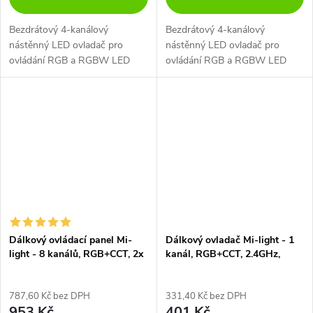
Bezdrátový 4-kanálový
Bezdrátový 4-kanálový
nástěnný LED ovladač pro
nástěnný LED ovladač pro
ovládání RGB a RGBW LED
ovládání RGB a RGBW LED
pásků a LED svítidel Mi-Light.
pásků a LED svítidla Mi-Light -
na baterie.
Dálkový ovládací panel Mi-
Dálkový ovladač Mi-light - 1
light - 8 kanálů, RGB+CCT, 2x
kanál, RGB+CCT, 2.4GHz,
AAA baterie, B8
FUT088
787,60 Kč bez DPH
331,40 Kč bez DPH
953 Kč
401 Kč