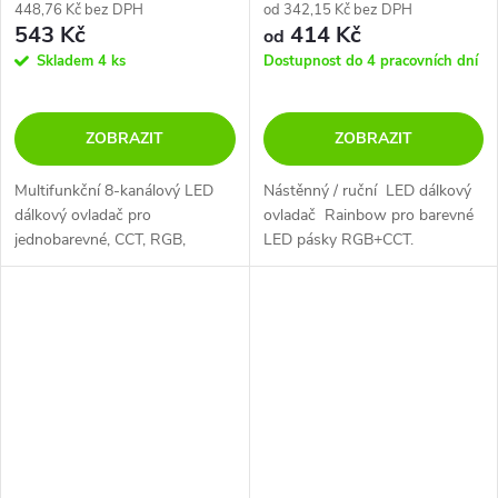
448,76 Kč bez DPH
od 342,15 Kč bez DPH
543 Kč
414 Kč
od
Skladem
4 ks
Dostupnost do 4 pracovních dní
ZOBRAZIT
ZOBRAZIT
Multifunkční 8-kanálový LED
Nástěnný / ruční LED dálkový
dálkový ovladač pro
ovladač Rainbow pro barevné
jednobarevné, CCT, RGB,
LED pásky RGB+CCT.
RGBW, RGB-CCT pásky a
svítidla Mi-Light.