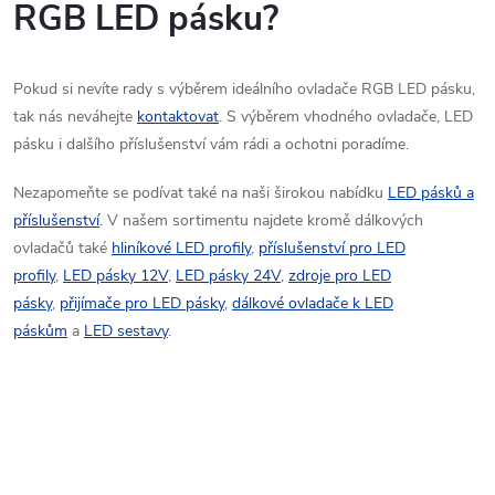
RGB LED pásku?
Pokud si nevíte rady s výběrem ideálního ovladače RGB LED pásku,
tak nás neváhejte
kontaktovat
. S výběrem vhodného ovladače, LED
pásku i dalšího příslušenství vám rádi a ochotni poradíme.
Nezapomeňte se podívat také na naši širokou nabídku
LED pásků a
příslušenství
. V našem sortimentu najdete kromě dálkových
ovladačů také
hliníkové LED profily
,
příslušenství pro LED
profily
,
LED pásky 12V
,
LED pásky 24V
,
zdroje pro LED
pásky
,
přijímače pro LED pásky
,
dálkové ovladače k LED
páskům
a
LED sestavy
.