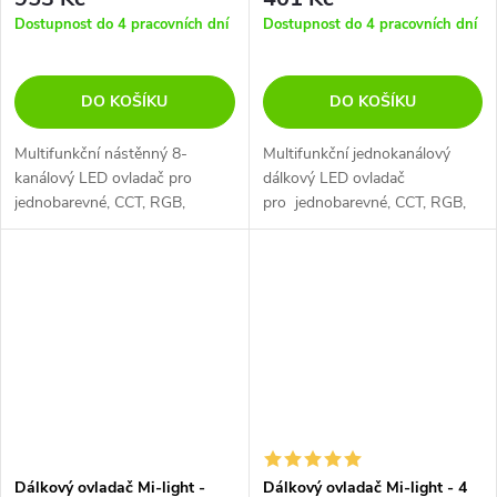
Dostupnost do 4 pracovních dní
Dostupnost do 4 pracovních dní
DO KOŠÍKU
DO KOŠÍKU
Multifunkční nástěnný 8-
Multifunkční jednokanálový
kanálový LED ovladač pro
dálkový LED ovladač
jednobarevné, CCT, RGB,
pro jednobarevné, CCT, RGB,
RGBW i RGB+CCT LED pásky
RGBW i RGB+CCT a LED
a LED svítidel Mi-Light
svítidla Mi-Light
Dálkový ovladač Mi-light -
Dálkový ovladač Mi-light - 4