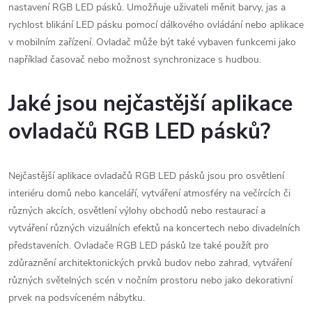
v
nastavení RGB LED pásků. Umožňuje uživateli měnit barvy, jas a
rychlost blikání LED pásku pomocí dálkového ovládání nebo aplikace
ý
v mobilním zařízení. Ovladač může být také vybaven funkcemi jako
například časovač nebo možnost synchronizace s hudbou.
p
i
Jaké jsou nejčastější aplikace
s
ovladačů RGB LED pásků?
u
Nejčastější aplikace ovladačů RGB LED pásků jsou pro osvětlení
interiéru domů nebo kanceláří, vytváření atmosféry na večírcích či
různých akcích, osvětlení výlohy obchodů nebo restaurací a
vytváření různých vizuálních efektů na koncertech nebo divadelních
představeních. Ovladače RGB LED pásků lze také použít pro
zdůraznění architektonických prvků budov nebo zahrad, vytváření
různých světelných scén v nočním prostoru nebo jako dekorativní
prvek na podsvíceném nábytku.