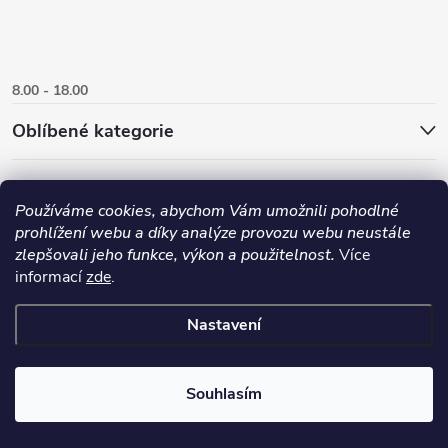
8.00 - 18.00
Oblíbené kategorie
Používáme cookies, abychom Vám umožnili pohodlné
prohlížení webu a díky analýze provozu webu neustále
zlepšovali jeho funkce, výkon a použitelnost.
Více
informací
zde
.
Nastavení
Copyright 2026
Danlux.cz
. Všechna práva vyhrazena.
Upravit nastavení
cookies
Souhlasím
Vytvořil Shoptet