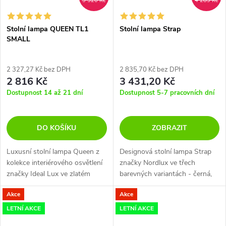
3 520 Kč
4 289 Kč
Stolní lampa QUEEN TL1
Stolní lampa Strap
SMALL
2 327,27 Kč bez DPH
2 835,70 Kč bez DPH
2 816 Kč
3 431,20 Kč
Dostupnost 14 až 21 dní
Dostupnost 5-7 pracovních dní
DO KOŠÍKU
ZOBRAZIT
Luxusní stolní lampa Queen z
Designová stolní lampa Strap
kolekce interiérového osvětlení
značky Nordlux ve třech
značky Ideal Lux ve zlatém
barevných variantách - černá,
provedení perfektně nasvítí
bílá a broušená ocel.
Akce
Akce
tmavé kouty v obývacím pokoji,
ložnici či pracovně a nebo...
LETNÍ AKCE
LETNÍ AKCE