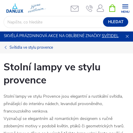
Přejít
NÁKUPNÍ
KOŠÍK
na
obsah
HLEDAT
SKVĚLÁ PRÁZDNINOVÁ AKCE NA OBLÍBENÉ ZNAČKY
SVÍTIDEL
.
Svítidla ve stylu provence
Stolní lampy ve stylu
provence
Stolní lampy ve stylu Provence jsou elegantní a rustikální svítidla,
přinášející do interiéru nádech, levandulí provoněného,
francouzského venkova.
Vyznačují se elegantním až romantickým designem s ručně
zdobenými motivy v podobě květin, ptáků či geometrických tvarů.