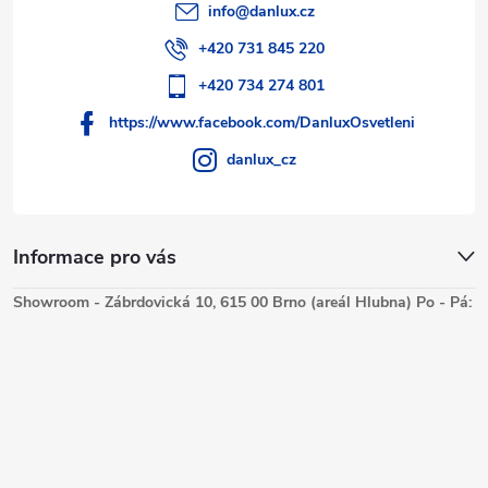
p
info
@
danlux.cz
i
+420 731 845 220
s
+420 734 274 801
https://www.facebook.com/DanluxOsvetleni
u
danlux_cz
Informace pro vás
Showroom - Zábrdovická 10, 615 00 Brno (areál Hlubna) Po - Pá: