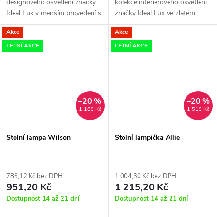
designového osvětlení značky
kolekce interiérového osvětlení
Ideal Lux v menším provedení s
značky Ideal Lux ve zlatém
průměrem 18 cm je ideální
provedení perfektně nasvítí
Akce
Akce
volbou pro osvícení obývacího
tmavé kouty v obývacím pokoji,
pokoje, ložnice či pracovny.
ložnici či pracovně a nebo...
LETNÍ AKCE
LETNÍ AKCE
–20 %
–20 %
1 189 Kč
1 519 Kč
Stolní lampa Wilson
Stolní lampička Allie
786,12 Kč bez DPH
1 004,30 Kč bez DPH
951,20 Kč
1 215,20 Kč
Dostupnost 14 až 21 dní
Dostupnost 14 až 21 dní