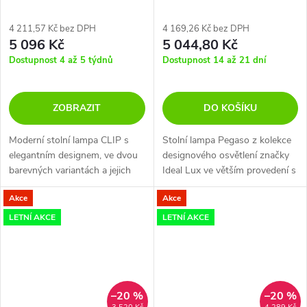
4 211,57 Kč bez DPH
4 169,26 Kč bez DPH
5 096 Kč
5 044,80 Kč
Dostupnost 4 až 5 týdnů
Dostupnost 14 až 21 dní
ZOBRAZIT
DO KOŠÍKU
Moderní stolní lampa CLIP s
Stolní lampa Pegaso z kolekce
elegantním designem, ve dvou
designového osvětlení značky
barevných variantách a jejich
Ideal Lux ve větším provedení s
kombinacemi. Nelze stmívat
průměrem 30 cm je ideální
Akce
Akce
volbou pro osvícení obývacího
pokoje, ložnice či pracovny.
LETNÍ AKCE
LETNÍ AKCE
–20 %
–20 %