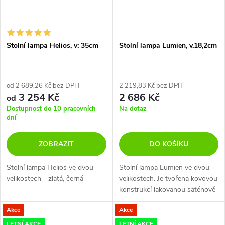
Stolní lampa Helios, v: 35cm
Stolní lampa Lumien, v.18,2cm
od 2 689,26 Kč bez DPH
2 219,83 Kč bez DPH
3 254 Kč
2 686 Kč
od
Dostupnost do 10 pracovních
Na dotaz
dní
ZOBRAZIT
DO KOŠÍKU
Stolní lampa Helios ve dvou
Stolní lampa Lumien ve dvou
velikostech - zlatá, černá
velikostech. Je tvořena kovovou
konstrukcí lakovanou saténově
zlatou barvou a difuzorem
Akce
Akce
ve tvaru polokoule z opálově
bílého...
LETNÍ AKCE
LETNÍ AKCE