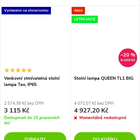
terracottová barva.
Vystaveno na showroomu
Akce
LETNÍ AKCE
–20 %
6 159 Kč
Venkovní stmívatelná stolní
Stolní lampa QUEEN TL1 BIG
lampa Tao, IP65
2 574,38 Kč bez DPH
4 072,07 Kč bez DPH
3 115 Kč
4 927,20 Kč
Dostupnost do 10 pracovních
Momentálně nedostupné
dní
ZOBRAZIT
DO KOŠÍKU