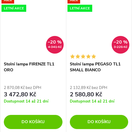
dává vzniknout různým
světelným efektům,
LETNÍ AKCE
LETNÍ AKCE
tlumenějším nebo smyslnějším.
–20 %
–20 %
4 341 Kč
3 226 Kč
Stolní lampa FIRENZE TL1
Stolní lampa PEGASO TL1
ORO
SMALL BIANCO
2 870,08 Kč bez DPH
2 132,89 Kč bez DPH
3 472,80 Kč
2 580,80 Kč
Dostupnost 14 až 21 dní
Dostupnost 14 až 21 dní
DO KOŠÍKU
DO KOŠÍKU