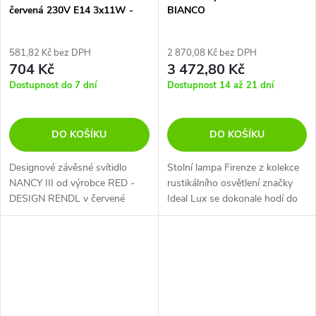
červená 230V E14 3x11W -
BIANCO
RED - DESIGN RENDL
581,82 Kč bez DPH
2 870,08 Kč bez DPH
704 Kč
3 472,80 Kč
Dostupnost do 7 dní
Dostupnost 14 až 21 dní
DO KOŠÍKU
DO KOŠÍKU
Designové závěsné svítidlo
Stolní lampa Firenze z kolekce
NANCY III od výrobce RED -
rustikálního osvětlení značky
DESIGN RENDL v červené
Ideal Lux se dokonale hodí do
barvě představuje stylový prvek
klasicky zařízených domácností
do každé kuchyně.
a hotelů. Doma poslouží jako
dodatkové osvětlení v...