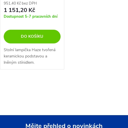
951,40 Kč bez DPH
1 151,20 Kč
Dostupnost 5-7 pracovních dní
DO KOŠÍKU
Stolní lampička Haze tvořená
keramickou podstavou a
lněným stínidlem.
O
v
l
á
Mějte přehled o novinkách