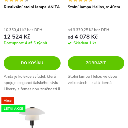
s
p
Rustikální stolní lampa ANITA
Stolní lampa Helios, v: 40cm
p
r
r
10 350,41 Kč bez DPH
od 3 370,25 Kč bez DPH
12 524 Kč
4 078 Kč
o
od
o
Dostupnost 4 až 5 týdnů
Skladem
1 ks
d
d
DO KOŠÍKU
ZOBRAZIT
u
u
Anita je kolekce svítidel, která
Stolní lampa Helios ve dvou
k
spojuje eleganci italského stylu
velikostech - zlatá, černá
k
Liberty s řemeslnou zručností Il
t
Fanale.
t
Akce
ů
LETNÍ AKCE
ů