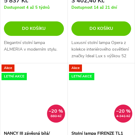
5 837 Kč
3 402,40 Kč
Dostupnost 4 až 5 týdnů
Dostupnost 14 až 21 dní
DO KOŠÍKU
DO KOŠÍKU
Elegantní stolní lampa
Luxusní stolní lampa Opera z
ALMERIA v moderním stylu.
kolekce interiérového osvětlení
značky Ideal Lux s výškou 52
cm vkusně doladí obývací
Akce
Akce
pokoj, ložnici nebo hotelový
interiér.
LETNÍ AKCE
LETNÍ AKCE
–20 %
–20 %
880 Kč
4 341 Kč
NANCY III závěsná bílá/
Stolní lampa FIRENZE TL1