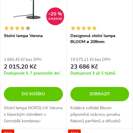
–20 %
2 519 Kč
Stolní lampa Verona
Designová stolní lampa
BLOOM ø 208mm
1 665,45 Kč bez DPH
19 575,21 Kč bez DPH
2 015,20 Kč
23 686 Kč
Dostupnost 5-7 pracovních dní
Dostupnost 4 až 5 týdnů
DO KOŠÍKU
ZOBRAZIT
Stolní lampa NORDLUX Verona
Kolekce svítidel Bloom
s klasickým stínidlem v
připomíná vzácnou povahu
černobílé kombinaci
flakonů parfémů a difuzérů
orientálních esencí. Typ skla
Akce
Akce