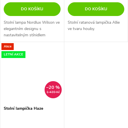
DO KOŠÍKU
DO KOŠÍKU
Stolní lampa Nordlux Wilson ve
Stolní ratanová lampička Allie
elegantním designu s
ve tvaru houby.
nastavitelným stínidlem
stínidlem.
Akce
LETNÍ AKCE
–20 %
1 439 Kč
Stolní lampička Haze