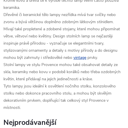
Kromě kovu a dřeva se k výrobě těchto lamp velmi často používá
keramika.
Dřevěné či keramické tělo lampy nezřídka mívá tvar svíčky nebo
zvonu a bývá většinou doplněno zdobným látkovým stínidlem.
Mívají také propletené a zdobené stojany, které mohou připomínat
větve, větvoví nebo květiny. Design stolních lamp se nejčastěji
inspiruje právě přírodou - vyznačuje se elegantními tvary,
stylizovanými ornamenty a detaily s motivy přírody a do designu
mohou být zahrnuty i středověké nebo
vintage
prvky.
Stolní lampy ve stylu Provence mohou také obsahovat detaily ze
skla, keramiky nebo kovu v podobě korálků nebo třeba ozdobných
květin, které přidávají na jejich jedinečnosti a kráse.
Tyto lampy jsou ideální k osvětlení nočního stolku, konzolového
stolku nebo dokonce pracovního stolu, a mohou být skvělým
dekorativním prvkem, doplňující tak celkový styl Provence v
místnosti.
Nejprodávanější