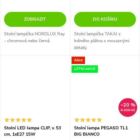
ZOBRAZIT
DO KOŠÍKU
Stolní lampička NORDLUX Ray
Stolní lampička TAKAI z
- chromová nebo černá.
lněného plátna s mosaznými
detaily.
Akce
LETNÍ AKCE
–20 %
6 306 Kč
Stolní LED lampa CLIP, v. 53
Stolní lampa PEGASO TL1
cm, 1xE27 15W
BIG BIANCO