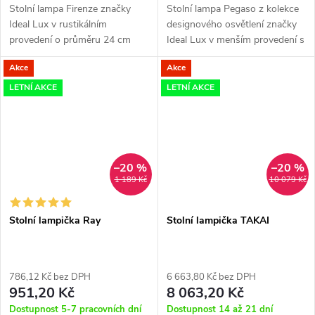
Stolní lampa Firenze značky
Stolní lampa Pegaso z kolekce
Ideal Lux v rustikálním
designového osvětlení značky
provedení o průměru 24 cm
Ideal Lux v menším provedení s
nabídne ideální osvětlení při
průměrem 18 cm je ideální
Akce
Akce
čtení, relaxi či práci na počítači
volbou pro osvícení obývacího
v obývacím pokoji, ložnici či...
pokoje, ložnice či pracovny.
LETNÍ AKCE
LETNÍ AKCE
–20 %
–20 %
1 189 Kč
10 079 Kč
Stolní lampička Ray
Stolní lampička TAKAI
786,12 Kč bez DPH
6 663,80 Kč bez DPH
951,20 Kč
8 063,20 Kč
Dostupnost 5-7 pracovních dní
Dostupnost 14 až 21 dní