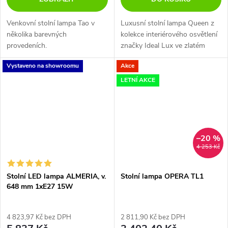
Venkovní stolní lampa Tao v
Luxusní stolní lampa Queen z
několika barevných
kolekce interiérového osvětlení
provedeních.
značky Ideal Lux ve zlatém
provedení perfektně nasvítí
Vystaveno na showroomu
Akce
tmavé kouty v obývacím pokoji,
ložnici či pracovně a nebo...
LETNÍ AKCE
–20 %
4 253 Kč
Stolní LED lampa ALMERIA, v.
Stolní lampa OPERA TL1
648 mm 1xE27 15W
4 823,97 Kč bez DPH
2 811,90 Kč bez DPH