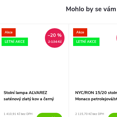
Akce
Akce
–20 %
LETNÍ AKCE
LETNÍ AKCE
2 134 Kč
Stolní lampa ALVAREZ
NYC/RON 15/20 stoln
saténový zlatý kov a černý
Monaco petrolejová/s
mramor bílé opálové sklo E14
PVC/nikl 230V E27 
1x5W
- DESIGN RENDL
1 410,91 Kč bez DPH
2 115,70 Kč bez DPH