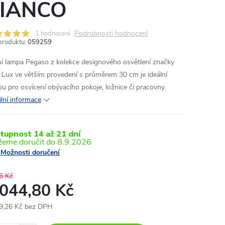
IANCO
Podrobnosti hodnocení
1 hodnocení
produktu:
059259
ní lampa Pegaso z kolekce designového osvětlení značky
l Lux ve větším provedení s průměrem 30 cm je ideální
ou pro osvícení obývacího pokoje, ložnice či pracovny.
ilní informace
tupnost 14 až 21 dní
8.9.2026
Možnosti doručení
6 Kč
 044,80 Kč
9,26 Kč bez DPH
ná