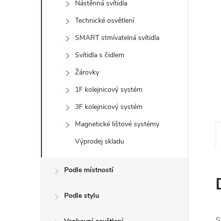
n
Nástěnná svítidla
Technické osvětlení
e
SMART stmívatelná svítidla
l
Svítidla s čidlem
Žárovky
1F kolejnicový systém
3F kolejnicový systém
Magnetické lištové systémy
Výprodej skladu
Podle místností
Podle stylu
S