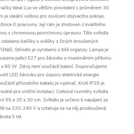
načky Ideal Lux ve větším provedení s průměrem 30
m je ideální volbou pro osvícení obývacího pokoje,
ožnice či pracovny. Její rám je zhotoven z kvalitního
ovu s chromovou povrchovou úpravou. Tělo svítidla
e zdobeno kalíšky a ověšky z čirých broušených
řišťálů. Stínidlo je vyrobeno z bílé organzy. Lampa je
sazena paticí E27 pro žárovku o maximálním příkonu
 x 60 W. Zdroj není součástí balení. Doporučujeme
volit LED žárovku pro úsporu elektrické energie.
oučástí přívodního kabelu je vypínač. Krytí IP20 je
hodné pro vnitřní instalaci. Celkové rozměry svítidla
iní 55 x 30 x 30 cm. Svítidlo je určeno k napájení ze
ítě na 220-240 V a vztahuje se na něj prodloužená
áruka 5 let.