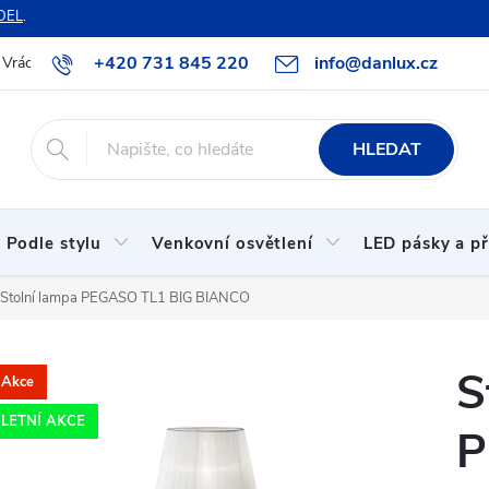
DEL
.
+420 731 845 220
info@danlux.cz
Vrácení zboží a reklamace
O nás
B2B spolupráce
Hodnoc
HLEDAT
Podle stylu
Venkovní osvětlení
LED pásky a př
Stolní lampa PEGASO TL1 BIG BIANCO
S
Akce
LETNÍ AKCE
P