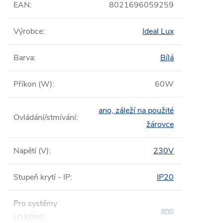
EAN
:
8021696059259
Výrobce
:
Ideal Lux
Barva
:
Bílá
Příkon (W)
:
60W
ano, záleží na použité
Ovládání/stmívání
:
žárovce
Napětí (V)
:
230V
Stupeň krytí - IP
:
IP20
Pro systémy
ano
LOXONE
: