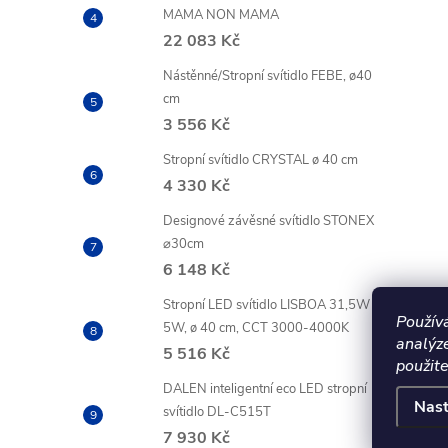
MAMA NON MAMA
22 083 Kč
Nástěnné/Stropní svítidlo FEBE, ø40
cm
3 556 Kč
Stropní svítidlo CRYSTAL ø 40 cm
4 330 Kč
Designové závěsné svítidlo STONEX
⌀30cm
6 148 Kč
Stropní LED svítidlo LISBOA 31,5W +
Použív
5W, ø 40 cm, CCT 3000-4000K
analýz
5 516 Kč
použite
DALEN inteligentní eco LED stropní
Nast
svítidlo DL-C515T
7 930 Kč