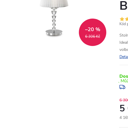
B
Kód 
–20 %
Stol
6 306 Kč
Idea
volb
Deta
Dos
6 30
5
4 16
Měr