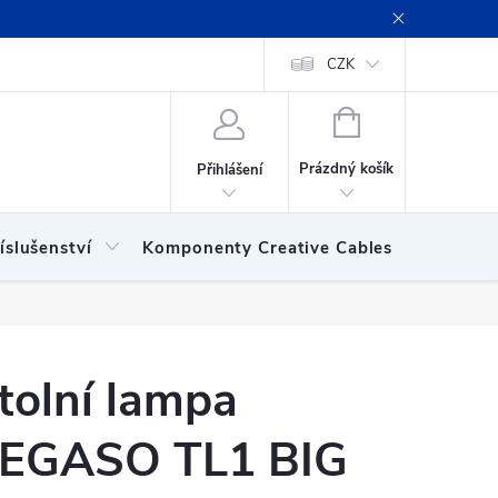
ení obchodu
Obchodní podmínky
Podmínky ochrany osobních
CZK
NÁKUPNÍ
KOŠÍK
Prázdný košík
Přihlášení
íslušenství
Komponenty Creative Cables
Show
tolní lampa
EGASO TL1 BIG