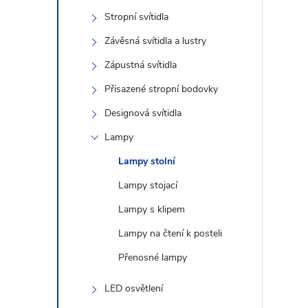
s
Stropní svítidla
t
Závěsná svítidla a lustry
r
Zápustná svítidla
Přisazené stropní bodovky
a
Designová svítidla
n
Lampy
Lampy stolní
n
Lampy stojací
í
Lampy s klipem
Lampy na čtení k posteli
p
Přenosné lampy
a
LED osvětlení