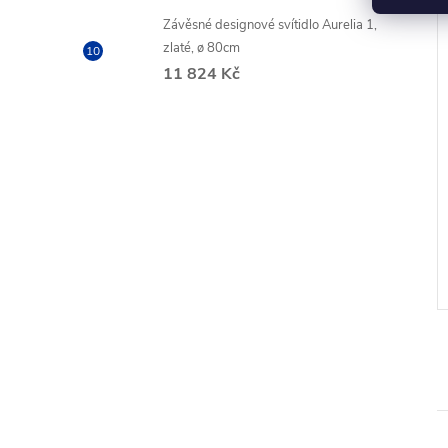
Závěsné designové svítidlo Aurelia 1,
zlaté, ø 80cm
11 824 Kč