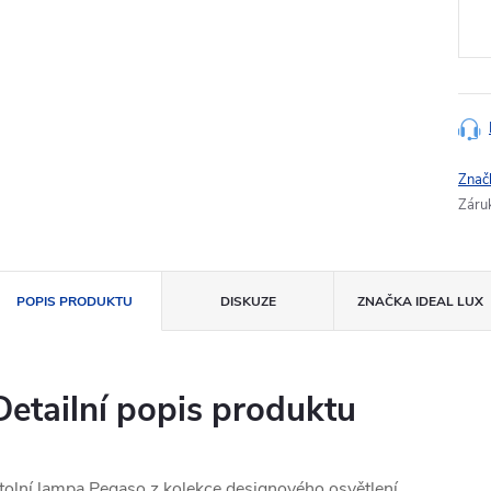
cena
Znač
Záru
POPIS PRODUKTU
DISKUZE
ZNAČKA
IDEAL LUX
Detailní popis produktu
tolní lampa Pegaso z kolekce designového osvětlení