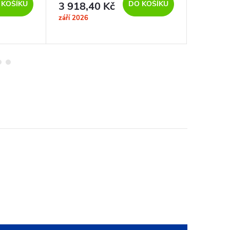
 KOŠÍKU
DO KOŠÍKU
3 918,40 Kč
1 000
září 2026
Dostupno
dní