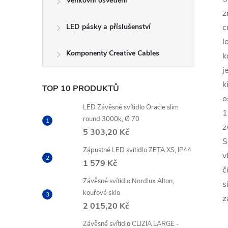
Venkovní osvětlení
z
LED pásky a příslušenství
c
l
Komponenty Creative Cables
k
j
k
TOP 10 PRODUKTŮ
o
LED Závěsné svítidlo Oracle slim
1
round 3000k, Ø 70
z
5 303,20 Kč
S
Zápustné LED svítidlo ZETA XS, IP44
v
1 579 Kč
č
Závěsné svítidlo Nordlux Alton,
s
kouřové sklo
z
2 015,20 Kč
Závěsné svítidlo CLIZIA LARGE -