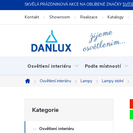
Přejít
SKVĚLÁ PRÁZDNINOVÁ AKCE NA OBLÍBENÉ ZNAČKY
SVÍTI
na
Kontakt
Showroom
Realizace
Katalogy
obsah
Osvětlení interiéru
Podle místností
Osvětlení interiéru
Lampy
Lampy stolní
Domů
P
Přeskočit
Kategorie
kategorie
o
Osvětlení interiéru