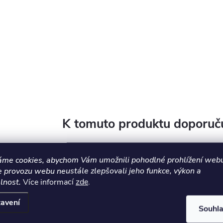
K tomuto produktu doporuču
áme cookies, abychom Vám umožnili pohodlné prohlížení webu
e provozu webu neustále zlepšovali jeho funkce, výkon a
lnost.
Více informací
zde
.
avení
Souhl