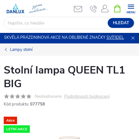
Přejít
NÁKUPNÍ
KOŠÍK
na
obsah
HLEDAT
SKVĚLÁ PRÁZDNINOVÁ AKCE NA OBLÍBENÉ ZNAČKY
SVÍTIDEL
.
Lampy stolní
Stolní lampa QUEEN TL1
BIG
Podrobnosti hodnocení
Neohodnoceno
Kód produktu:
077758
Akce
LETNÍ AKCE