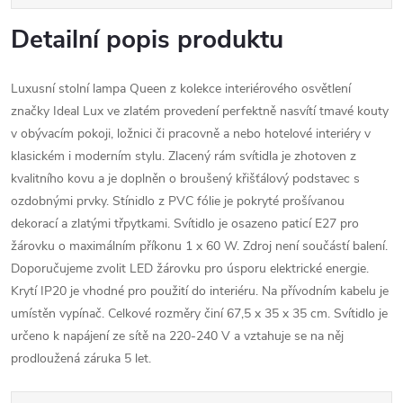
Detailní popis produktu
Luxusní stolní lampa Queen z kolekce interiérového osvětlení
značky Ideal Lux ve zlatém provedení perfektně nasvítí tmavé kouty
v obývacím pokoji, ložnici či pracovně a nebo hotelové interiéry v
klasickém i moderním stylu. Zlacený rám svítidla je zhotoven z
kvalitního kovu a je doplněn o broušený křišťálový podstavec s
ozdobnými prvky. Stínidlo z PVC fólie je pokryté prošívanou
dekorací a zlatými třpytkami. Svítidlo je osazeno paticí E27 pro
žárovku o maximálním příkonu 1 x 60 W. Zdroj není součástí balení.
Doporučujeme zvolit LED žárovku pro úsporu elektrické energie.
Krytí IP20 je vhodné pro použití do interiéru. Na přívodním kabelu je
umístěn vypínač. Celkové rozměry činí 67,5 x 35 x 35 cm. Svítidlo je
určeno k napájení ze sítě na 220-240 V a vztahuje se na něj
prodloužená záruka 5 let.