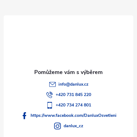
a
t
í
info
@
danlux.cz
+420 731 845 220
+420 734 274 801
https://www.facebook.com/DanluxOsvetleni
danlux_cz