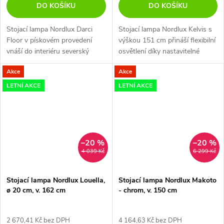
DO KOŠÍKU
DO KOŠÍKU
Stojací lampa Nordlux Darci
Stojací lampa Nordlux Kelvis s
Floor v pískovém provedení
výškou 151 cm přináší flexibilní
vnáší do interiéru severský
osvětlení díky nastavitelné
design a funkční osvětlení.
hlavici a dvěma světelným
Akce
Akce
zdrojům.
LETNÍ AKCE
LETNÍ AKCE
–20 %
–20 %
4 039 Kč
6 299 Kč
Stojací lampa Nordlux Louella,
Stojací lampa Nordlux Makoto
ø 20 cm, v. 162 cm
- chrom, v. 150 cm
2 670,41 Kč bez DPH
4 164,63 Kč bez DPH