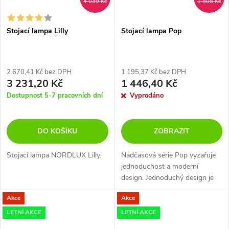
4 039 Kč
1 808 Kč
Stojací lampa Lilly
Stojací lampa Pop
2 670,41 Kč bez DPH
1 195,37 Kč bez DPH
3 231,20 Kč
1 446,40 Kč
Dostupnost 5-7 pracovních dní
Vyprodáno
DO KOŠÍKU
ZOBRAZIT
Stojací lampa NORDLUX Lilly.
Nadčasová série Pop vyzařuje
jednoduchost a moderní
design. Jednoduchý design je
vyjádřen pevným rámem a
Akce
Akce
kulatým stínidlem, které krásně
kontrastuje s drsným povrchem
LETNÍ AKCE
LETNÍ AKCE
a detaily...