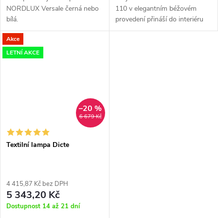
NORDLUX Versale černá nebo
110 v elegantním béžovém
bílá.
provedení přináší do interiéru
severský design s průměrem 30
Akce
cm.
LETNÍ AKCE
–20 %
6 679 Kč
Textilní lampa Dicte
4 415,87 Kč bez DPH
5 343,20 Kč
Dostupnost 14 až 21 dní