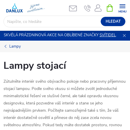
Přejít
NÁKUPNÍ
KOŠÍK
na
obsah
HLEDAT
SKVĚLÁ PRÁZDNINOVÁ AKCE NA OBLÍBENÉ ZNAČKY
SVÍTIDEL
.
Lampy
Lampy stojací
Zútulněte interiér svého obývacího pokoje nebo pracovny příjemnou
stojací lampou. Podle svého vkusu si můžete zvolit jednoduché
minimalistické řešení ve slušivé černé, ale také opravdu vkusnou
designovku, která pozvedne váš interiér a stane se jeho
nejnápadnějším prvkem. Počítejte samozřejmě také s tím, že váš
interiér dostatečně osvětlí a přinese do něj zase zcela novou
světelnou atmosféru. Pokud tedy máte dostatek prostoru, rovnou