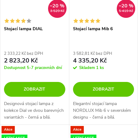
–20 %
–20 %
3 529 Kč
5 419 Kč
Stojací lampa DIAL
Stojací lampa Mib 6
2 333,22 Kč bez DPH
3 582,81 Kč bez DPH
2 823,20 Kč
4 335,20 Kč
Dostupnost 5-7 pracovních dní
Skladem
1 ks
ZOBRAZIT
ZOBRAZIT
Designová stojací lampa z
Elegantní stojací lampa
kolekce Dial ve dvou barevných
NORDLUX Mib 6 v severském
variantách - černá a bílá.
designu - černá a bílá.
Akce
Akce