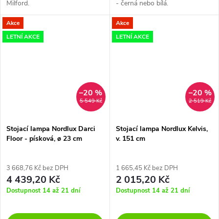
Milford.
- černá nebo bílá.
Akce
Akce
LETNÍ AKCE
LETNÍ AKCE
–20 %
–20 %
5 549 Kč
2 519 Kč
Stojací lampa Nordlux Darci
Stojací lampa Nordlux Kelvis,
Floor - písková, ø 23 cm
v. 151 cm
3 668,76 Kč bez DPH
1 665,45 Kč bez DPH
4 439,20 Kč
2 015,20 Kč
Dostupnost 14 až 21 dní
Dostupnost 14 až 21 dní