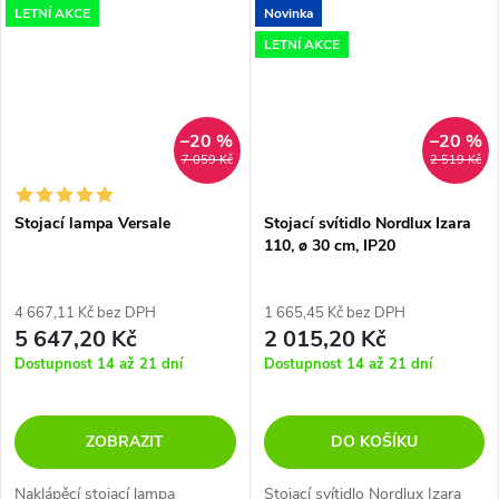
LETNÍ AKCE
Novinka
LETNÍ AKCE
–20 %
–20 %
7 059 Kč
2 519 Kč
Stojací lampa Versale
Stojací svítidlo Nordlux Izara
110, ø 30 cm, IP20
4 667,11 Kč bez DPH
1 665,45 Kč bez DPH
5 647,20 Kč
2 015,20 Kč
Dostupnost 14 až 21 dní
Dostupnost 14 až 21 dní
ZOBRAZIT
DO KOŠÍKU
Naklápěcí stojací lampa
Stojací svítidlo Nordlux Izara