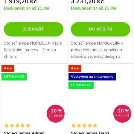
1 919,20 Kč
3 231,20 Kč
Dostupnost 14 až 21 dní
Dostupnost 14 až 21 dní
ZOBRAZIT
DO KOŠÍKU
Stojací lampa NORDLUX Ray s
Stojací lampa Nordlux Lilly v
flexibilními rameny - černá a
provedení mosaz přináší do
chrom.
interiéru severský design a
osvětlení se třemi stínítky.
Akce
Akce
Svítidlo o výšce 158 cm
disponuje krytím IP20, závitem
LETNÍ AKCE
Vystaveno na showroomu
E14 a...
LETNÍ AKCE
–20 %
–20 %
2 159 Kč
5 549 Kč
Stojací lampa Adrian
Stojací lampa Darci