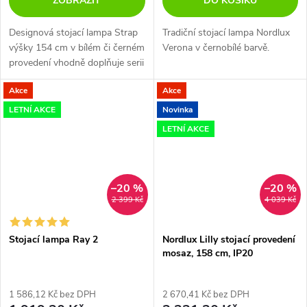
ZOBRAZIT
DO KOŠÍKU
Designová stojací lampa Strap
Tradiční stojací lampa Nordlux
výšky 154 cm v bílém či černém
Verona v černobílé barvě.
provedení vhodně doplňuje serii
Strap. Netradiční kombinace
Akce
Akce
kovu a koženého pásku
zaručuje jedinečnost. Průměr...
LETNÍ AKCE
Novinka
LETNÍ AKCE
–20 %
–20 %
2 399 Kč
4 039 Kč
Stojací lampa Ray 2
Nordlux Lilly stojací provedení
mosaz, 158 cm, IP20
1 586,12 Kč bez DPH
2 670,41 Kč bez DPH