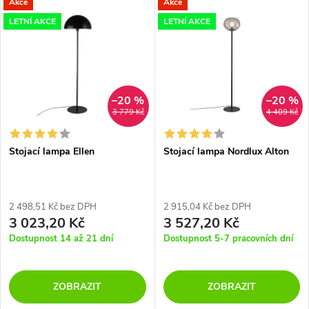
V
Akce
Akce
Nejdražší
z
LETNÍ AKCE
LETNÍ AKCE
ý
Nejprodávanější
e
p
Abecedně
n
i
–20 %
–20 %
3 779 Kč
4 409 Kč
í
s
p
Stojací lampa Ellen
Stojací lampa Nordlux Alton
p
r
r
2 498,51 Kč bez DPH
2 915,04 Kč bez DPH
3 023,20 Kč
3 527,20 Kč
o
o
Dostupnost 14 až 21 dní
Dostupnost 5-7 pracovních dní
d
d
ZOBRAZIT
ZOBRAZIT
u