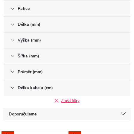
Patice
Délka (mm)
Výška (mm)
Šířka (mm)
Průměr (mm)
Délka kabelu (cm)
Zrušit filtry
Ř
Doporučujeme
a
Nejlevnější