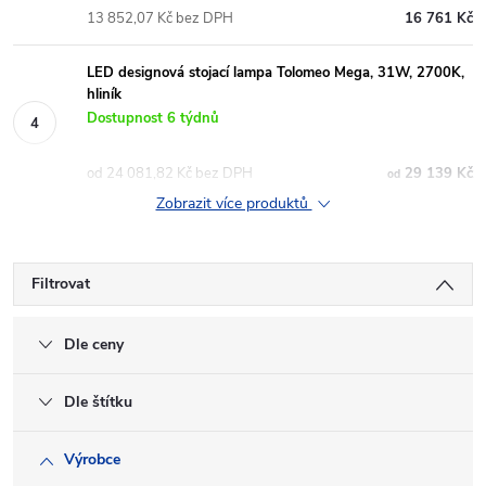
13 852,07 Kč bez DPH
16 761 Kč
LED designová stojací lampa Tolomeo Mega, 31W, 2700K,
hliník
Dostupnost 6 týdnů
od 24 081,82 Kč bez DPH
29 139 Kč
od
Zobrazit více produktů
Filtrovat
Dle ceny
Dle štítku
Výrobce