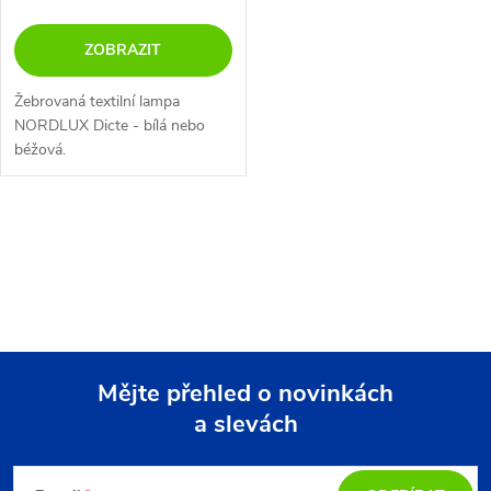
ZOBRAZIT
Žebrovaná textilní lampa
NORDLUX Dicte - bílá nebo
béžová.
O
v
l
á
Mějte přehled o novinkách
d
a slevách
Z
a