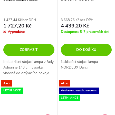
1 427,44 Kč bez DPH
3 668,76 Kč bez DPH
1 727,20 Kč
4 439,20 Kč
Vyprodáno
Dostupnost 5-7 pracovních dní
ZOBRAZIT
DO KOŠÍKU
Industriální stojací lampa z řady
Naklápěcí stojací lampa
Adrian je 143 cm vysoká,
NORDLUX Darci.
vhodná do obývacího pokoje.
Stínítko je ke stojné noze
Akce
Akce
připevněno křídlovými šrouby a
lze jej nastavit potřebným...
LETNÍ AKCE
Vystaveno na showroomu
LETNÍ AKCE