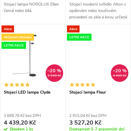
u
Stojací lampa NORDLUX Ellen
Stojací moderní svítidlo Alton v
k
černá nebo bílá.
opálovém nebo kouřovém
k
provedení ze skla a kovu určené
t
pro žárovku s paticí E27 25W.
t
Akce
Akce
Vhodné do obývacího pokoje či
ů
ložnice.
Možnost stmívání
LETNÍ AKCE
ů
LETNÍ AKCE
–20 %
–20 %
5 549 Kč
4 409 Kč
Stojací LED lampa Clyde
Stojací lampa Fleur
3 668,76 Kč bez DPH
2 915,04 Kč bez DPH
4 439,20 Kč
3 527,20 Kč
Skladem
1 ks
Dostupnost 5-7 pracovních dní