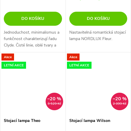
DO KOŠÍKU
DO KOŠÍKU
Jednoduchost, minimalismus a
Nastavitelná romantická stojací
funkčnost charakterizují řadu
lampa NORDLUX Fleur.
Clyde. Čisté linie, oblé tvary a
matný černý kov přispívají k
Akce
Akce
elegantnímu výrazu s asociací
se stylovým severským...
LETNÍ AKCE
LETNÍ AKCE
–20 %
–20 %
3 529 Kč
2 399 Kč
Stojací lampa Theo
Stojací lampa Wilson