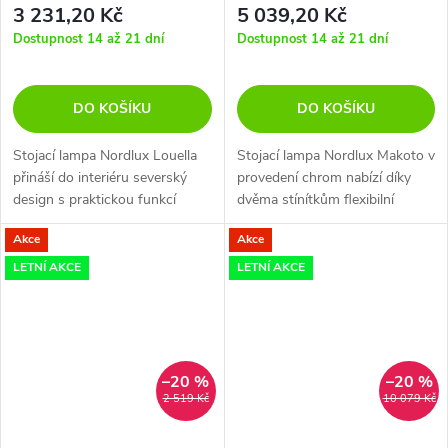
3 231,20 Kč
5 039,20 Kč
Dostupnost 14 až 21 dní
Dostupnost 14 až 21 dní
DO KOŠÍKU
DO KOŠÍKU
Stojací lampa Nordlux Louella
Stojací lampa Nordlux Makoto v
přináší do interiéru severský
provedení chrom nabízí díky
design s praktickou funkcí
dvěma stínítkům flexibilní
nastavitelné hlavice pro přesné
osvětlení interiéru s možností
Akce
Akce
zacílení světla.
plynulého stmívání a
přednastavených moodů.
LETNÍ AKCE
LETNÍ AKCE
–20 %
–20 %
2 519 Kč
10 079 Kč