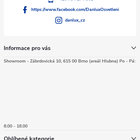
s
https://www.facebook.com/DanluxOsvetleni
u
danlux_cz
Informace pro vás
Showroom - Zábrdovická 10, 615 00 Brno (areál Hlubna) Po - Pá:
8.00 - 18.00
Oblíbené kategorie