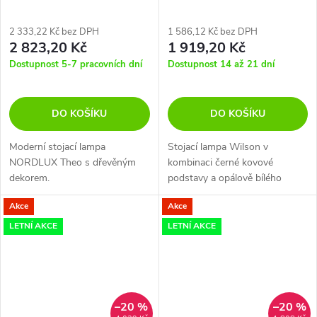
2 333,22 Kč bez DPH
1 586,12 Kč bez DPH
2 823,20 Kč
1 919,20 Kč
Dostupnost 5-7 pracovních dní
Dostupnost 14 až 21 dní
DO KOŠÍKU
DO KOŠÍKU
Moderní stojací lampa
Stojací lampa Wilson v
NORDLUX Theo s dřevěným
kombinaci černé kovové
dekorem.
podstavy a opálově bílého
difuzoru ve tvaru koule.
Akce
Akce
LETNÍ AKCE
LETNÍ AKCE
–20 %
–20 %