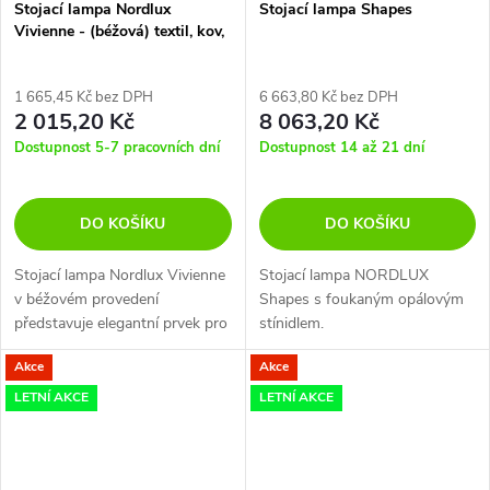
Stojací lampa Nordlux
Stojací lampa Shapes
Vivienne - (béžová) textil, kov,
ø 40 cm
1 665,45 Kč bez DPH
6 663,80 Kč bez DPH
2 015,20 Kč
8 063,20 Kč
Dostupnost 5-7 pracovních dní
Dostupnost 14 až 21 dní
DO KOŠÍKU
DO KOŠÍKU
Stojací lampa Nordlux Vivienne
Stojací lampa NORDLUX
v béžovém provedení
Shapes s foukaným opálovým
představuje elegantní prvek pro
stínidlem.
osvětlení obývacích prostor,
Akce
Akce
kombinující textilní stínítko a
kovovou konstrukci.
LETNÍ AKCE
LETNÍ AKCE