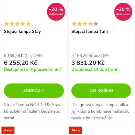
–20 %
–20 %
7 819 Kč
4 789 Kč
Stojací lampa Stay
Stojací lampa Talli
5 169,59 Kč bez DPH
3 166,28 Kč bez DPH
6 255,20 Kč
3 831,20 Kč
Dostupnost 5-7 pracovních dní
Dostupnost 14 až 21 dní
ZOBRAZIT
DO KOŠÍKU
Stojací lampa NORDLUX Stay s
Designová stojací lampa Talli a
kónickým stínidlem šedá nebo
její krásná kombinace materiálu
černá.
tyvek a kovu zaručuje
jedinečnost.
Akce
Akce