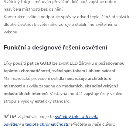
Světelný tok je směrován převážně dolů, což zajišťuje dobré
nasvícení místnosti bez oslnění.
Konstrukce svítidla podporuje správný odvod tepla, čímž přispívá k
dlouhé životnosti světelného zdroje a stabilnímu světelnému
výkonu.
Funkční a designové řešení osvětlení
Díky použití
patice GU10
lze zvolit LED žárovku
s požadovanou
teplotou chromatičnosti, světelným tokem i úhlem svícení
.
Minimalistické provedení svítidla
nenarušuje architekturu
místnosti
a skvěle zapadne do
moderních, skandinávských i
industriálních interiérů
. Vestavná montáž zajišťuje čistý vzhled
stropu a vysoký estetický standard.
💡 TIP
: Zajímá vás, co je to
světelný tok - intenzita
osvětlení
a
teplota chromatičnosti
? Přečtěte si naše články.