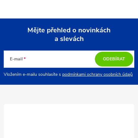
Mějte přehled o novinkách
a slevách
Z
á
E-mail
ODEBÍRAT
p
Vložením e-mailu souhlasíte s
podmínkami ochrany osobních údajů
a
t
í