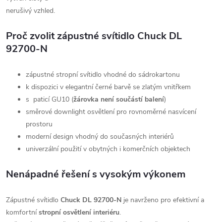
nerušivý vzhled.
Proč zvolit zápustné svítidlo Chuck DL
92700-N
zápustné stropní svítidlo vhodné do sádrokartonu
k dispozici v elegantní černé barvě se zlatým vnitřkem
s paticí GU10 (
žárovka není součástí balení
)
směrové downlight osvětlení pro rovnoměrné nasvícení
prostoru
moderní design vhodný do současných interiérů
univerzální použití v obytných i komerčních objektech
Nenápadné řešení s vysokým výkonem
Zápustné svítidlo
Chuck DL 92700-N
je navrženo pro efektivní a
komfortní
stropní osvětlení interiéru
.