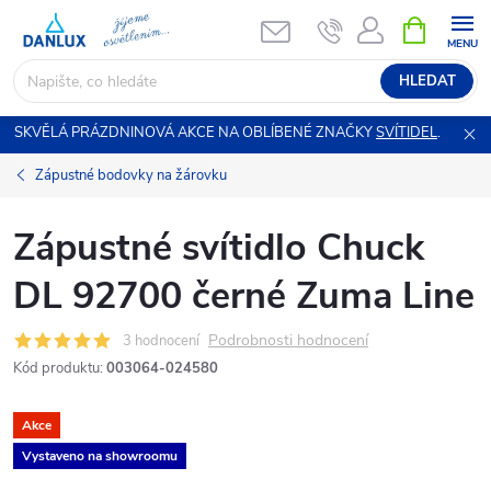
Přejít
NÁKUPNÍ
KOŠÍK
na
obsah
HLEDAT
SKVĚLÁ PRÁZDNINOVÁ AKCE NA OBLÍBENÉ ZNAČKY
SVÍTIDEL
.
Zápustné bodovky na žárovku
Zápustné svítidlo Chuck
DL 92700 černé Zuma Line
Podrobnosti hodnocení
3 hodnocení
Kód produktu:
003064-024580
Akce
Vystaveno na showroomu