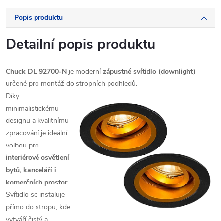
Popis produktu
Detailní popis produktu
Chuck DL 92700-N
je moderní
zápustné svítidlo (downlight)
určené pro montáž do stropních podhledů.
Díky
minimalistickému
designu a kvalitnímu
zpracování je ideální
volbou pro
interiérové osvětlení
bytů, kanceláří i
komerčních prostor
.
Svítidlo se instaluje
přímo do stropu, kde
vytváří čistý a