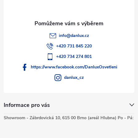
info
@
danlux.cz
+420 731 845 220
+420 734 274 801
https://www.facebook.com/DanluxOsvetleni
danlux_cz
Informace pro vás
Showroom - Zábrdovická 10, 615 00 Brno (areál Hlubna) Po - Pá: