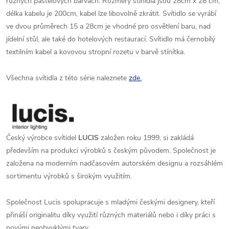
různých pastelových barvách. Rozměry stínidla jsou 28cm x 28 cm,
délka kabelu je 200cm, kabel lze libovolně zkrátit. Svítidlo se vyrábí
ve dvou průměrech 15 a 28cm je vhodné pro osvětlení baru, nad
jídelní stůl, ale také do hotelových restaurací. Svítidlo má černobílý
textilním kabel a kovovou stropní rozetu v barvě stínítka.
Všechna svítidla z této série naleznete
zde.
Český výrobce svítidel
LUCIS
založen roku 1999, si zakládá
především na produkci výrobků s českým původem. Společnost je
založena na moderním nadčasovém autorském designu a rozsáhlém
sortimentu výrobků s širokým využitím.
Společnost Lucis spolupracuje s mladými českými designery, kteří
přináší originalitu díky využití různých materiálů nebo i díky práci s
novými neobvyklými tvary.