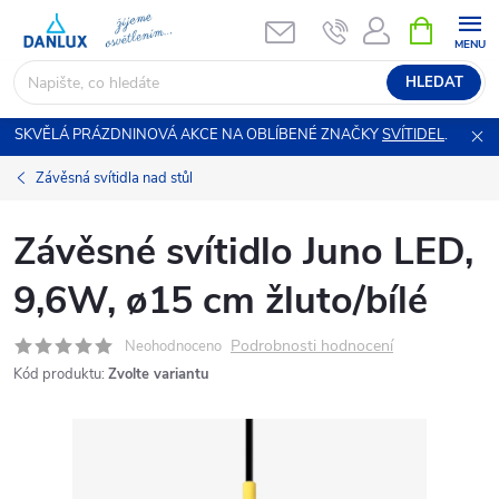
Přejít
NÁKUPNÍ
KOŠÍK
na
obsah
HLEDAT
SKVĚLÁ PRÁZDNINOVÁ AKCE NA OBLÍBENÉ ZNAČKY
SVÍTIDEL
.
Závěsná svítidla nad stůl
Závěsné svítidlo Juno LED,
9,6W, ø15 cm žluto/bílé
Podrobnosti hodnocení
Neohodnoceno
Kód produktu:
Zvolte variantu