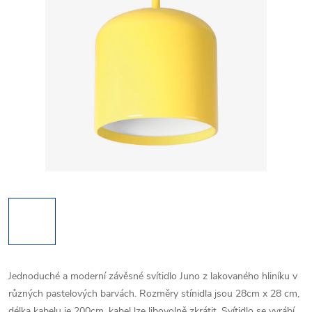
Jednoduché a moderní závěsné svítidlo Juno z lakovaného hliníku v
různých pastelových barvách. Rozměry stínidla jsou 28cm x 28 cm,
délka kabelu je 200cm, kabel lze libovolně zkrátit. Svítidlo se vyrábí