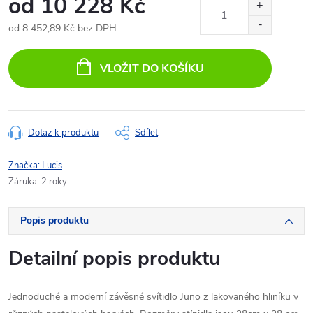
od
10 228 Kč
od
8 452,89 Kč
bez DPH
Měrná
cena:
VLOŽIT DO KOŠÍKU
Dotaz k produktu
Sdílet
Značka:
Lucis
Záruka
:
2 roky
Popis produktu
Detailní popis produktu
Jednoduché a moderní závěsné svítidlo Juno z lakovaného hliníku v