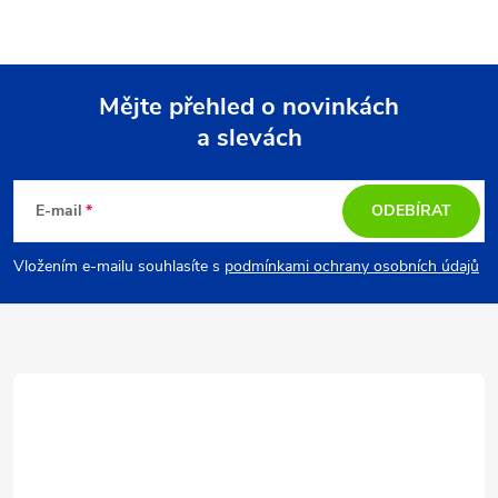
Mějte přehled o novinkách
a slevách
Z
á
E-mail
ODEBÍRAT
p
Vložením e-mailu souhlasíte s
podmínkami ochrany osobních údajů
a
t
í