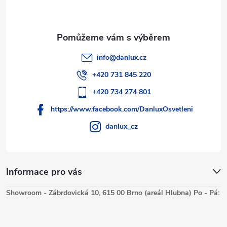
info
@
danlux.cz
+420 731 845 220
+420 734 274 801
https://www.facebook.com/DanluxOsvetleni
danlux_cz
Informace pro vás
Showroom - Zábrdovická 10, 615 00 Brno (areál Hlubna) Po - Pá: