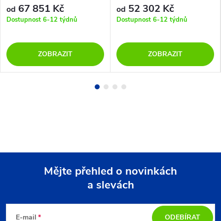
67 851 Kč
52 302 Kč
od
od
Dostupnost 6-12 týdnů
Dostupnost 6-12 týdnů
ZOBRAZIT
ZOBRAZIT
Mějte přehled o novinkách
a slevách
Z
á
E-mail
ODEBÍRAT