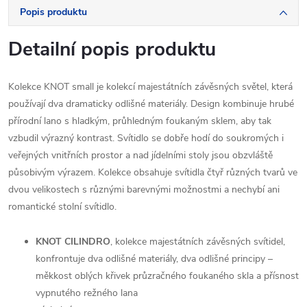
Popis produktu
Detailní popis produktu
Kolekce KNOT small je kolekcí majestátních závěsných světel, která
používají dva dramaticky odlišné materiály. Design kombinuje hrubé
přírodní lano s hladkým, průhledným foukaným sklem, aby tak
vzbudil výrazný kontrast. Svítidlo se dobře hodí do soukromých i
veřejných vnitřních prostor a nad jídelními stoly jsou obzvláště
působivým výrazem. Kolekce obsahuje svítidla čtyř různých tvarů ve
dvou velikostech s různými barevnými možnostmi a nechybí ani
romantické stolní svítidlo.
KNOT CILINDRO
, kolekce majestátních závěsných svítidel,
konfrontuje dva odlišné materiály, dva odlišné principy –
měkkost oblých křivek průzračného foukaného skla a přísnost
vypnutého režného lana