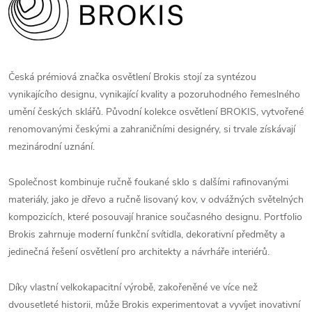
Česká prémiová značka osvětlení Brokis stojí za syntézou
vynikajícího designu, vynikající kvality a pozoruhodného řemeslného
umění českých sklářů. Původní kolekce osvětlení BROKIS, vytvořené
renomovanými českými a zahraničními designéry, si trvale získávají
mezinárodní uznání.
Společnost kombinuje ručně foukané sklo s dalšími rafinovanými
materiály, jako je dřevo a ručně lisovaný kov, v odvážných světelných
kompozicích, které posouvají hranice současného designu. Portfolio
Brokis zahrnuje moderní funkční svítidla, dekorativní předměty a
jedinečná řešení osvětlení pro architekty a návrháře interiérů.
Díky vlastní velkokapacitní výrobě, zakořeněné ve více než
dvousetleté historii, může Brokis experimentovat a vyvíjet inovativní