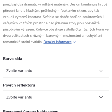
používají dva dramaticky odlišné materiály. Design kombinuje hrubé
přírodní lano s hladkým, průhledným foukaným sklem, aby tak
vzbudil výrazný kontrast. Svítidlo se dobře hodí do soukromých i
veřejných vnitřních prostor a nad jídelními stoly jsou obzvláště
působivým výrazem. Kolekce obsahuje svítidla čtyř různých tvarů ve
dvou velikostech s různými barevnými možnostmi a nechybí ani
romantické stolní svítidlo.
Detailní informace
Barva skla
Povrch reflektoru
Povrchová úprava baldachýnu