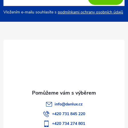
p
Vložením e-mailu souhlasíte s
podmínkami ochrany osobních údajů
a
t
í
info
@
danlux.cz
+420 731 845 220
+420 734 274 801