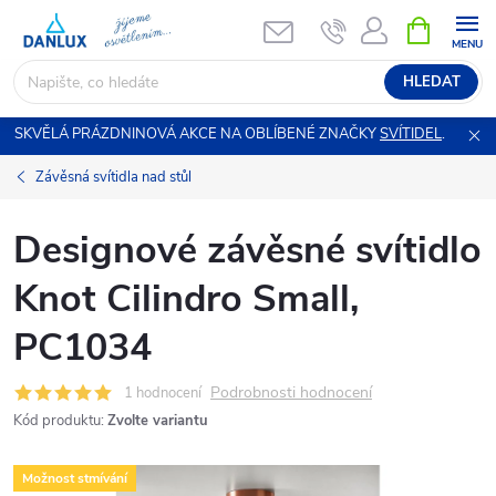
Přejít
NÁKUPNÍ
KOŠÍK
na
obsah
HLEDAT
SKVĚLÁ PRÁZDNINOVÁ AKCE NA OBLÍBENÉ ZNAČKY
SVÍTIDEL
.
Závěsná svítidla nad stůl
Designové závěsné svítidlo
Knot Cilindro Small,
PC1034
Podrobnosti hodnocení
1 hodnocení
Kód produktu:
Zvolte variantu
Možnost stmívání