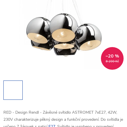
–20 %
8 200 Kč
RED - Design Rendl - Závěsné svítidlo ASTROMET 7xE27, 42W,
230V charakterizuje pěkný design a funkční provedení. Do svítidla je
určeno 7 žárovek s paticí
E27
. Svítidlo je vyrobeno v provedení