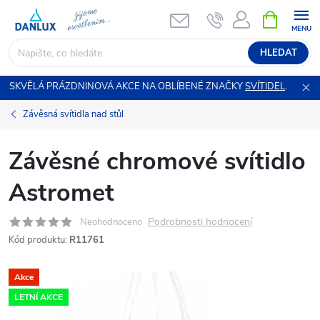
Přejít
NÁKUPNÍ
KOŠÍK
na
obsah
HLEDAT
SKVĚLÁ PRÁZDNINOVÁ AKCE NA OBLÍBENÉ ZNAČKY
SVÍTIDEL
.
Závěsná svítidla nad stůl
Závěsné chromové svítidlo
Astromet
Podrobnosti hodnocení
Neohodnoceno
Kód produktu:
R11761
Akce
LETNÍ AKCE