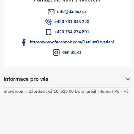
info
@
danlux.cz
+420 731 845 220
+420 734 274 801
https://www.facebook.com/DanluxOsvetleni
danlux_cz
Informace pro vás
Showroom - Zábrdovická 10, 615 00 Brno (areál Hlubna) Po - Pá: