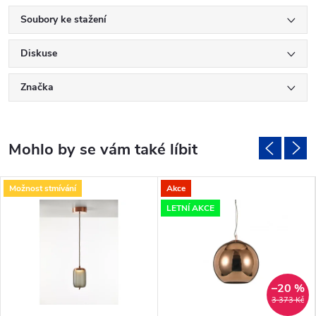
Soubory ke stažení
Diskuse
Značka
Možnost stmívání
Akce
LETNÍ AKCE
–20 %
3 373 Kč