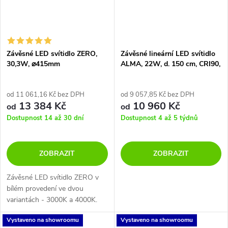
Závěsné LED svítidlo ZERO,
Závěsné lineární LED svítidlo
30,3W, ⌀415mm
ALMA, 22W, d. 150 cm, CRI90,
CCT switch 2700-3000K
od 11 061,16 Kč bez DPH
od 9 057,85 Kč bez DPH
13 384 Kč
10 960 Kč
od
od
Dostupnost 14 až 30 dní
Dostupnost 4 až 5 týdnů
ZOBRAZIT
ZOBRAZIT
Závěsné LED svítidlo ZERO v
bílém provedení ve dvou
variantách - 3000K a 4000K.
Vystaveno na showroomu
Vystaveno na showroomu