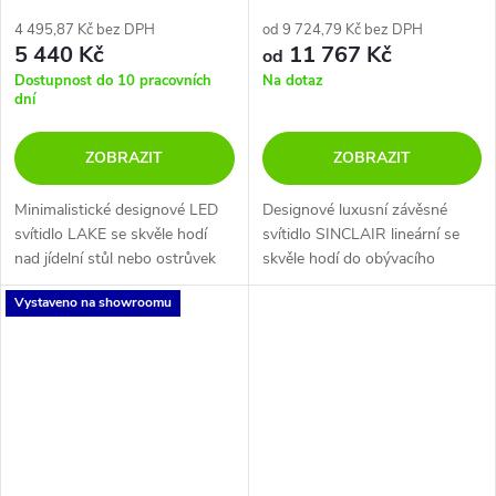
4 495,87 Kč bez DPH
od 9 724,79 Kč bez DPH
5 440 Kč
11 767 Kč
od
Dostupnost do 10 pracovních
Na dotaz
dní
ZOBRAZIT
ZOBRAZIT
Minimalistické designové LED
Designové luxusní závěsné
svítidlo LAKE se skvěle hodí
svítidlo SINCLAIR lineární se
nad jídelní stůl nebo ostrůvek
skvěle hodí do obývacího
do kuchyně. K dispozici ve
pokoje nebo nad jídelní stůl.
Vystaveno na showroomu
čtyřech barevných variantách.