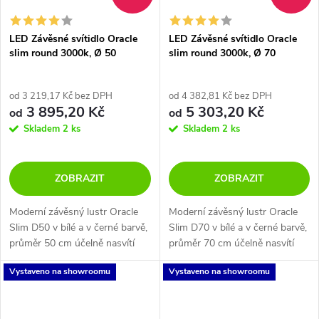
LED Závěsné svítidlo Oracle
LED Závěsné svítidlo Oracle
slim round 3000k, Ø 50
slim round 3000k, Ø 70
od 3 219,17 Kč bez DPH
od 4 382,81 Kč bez DPH
3 895,20 Kč
5 303,20 Kč
od
od
Skladem
2 ks
Skladem
2 ks
ZOBRAZIT
ZOBRAZIT
Moderní závěsný lustr Oracle
Moderní závěsný lustr Oracle
Slim D50 v bílé a v černé barvě,
Slim D70 v bílé a v černé barvě,
průměr 50 cm účelně nasvítí
průměr 70 cm účelně nasvítí
obývací pokoj, kuchyň nebo
obývací pokoj, kuchyň nebo
Vystaveno na showroomu
Vystaveno na showroomu
jídelní stůl. Materiál hliník s
jídelní stůl. Materiál hliník s
práškově lakovanou úpravou v...
práškově lakovanou úpravou v...