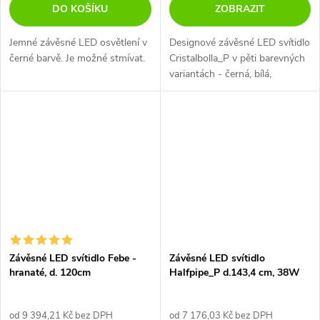
DO KOŠÍKU
ZOBRAZIT
Jemné závěsné LED osvětlení v
Designové závěsné LED svítidlo
černé barvě. Je možné stmívat.
Cristalbolla_P v pěti barevných
variantách - černá, bílá,
broskvová, petrolejová a tmavě
modrá.
Závěsné LED svítidlo Febe -
Závěsné LED svítidlo
hranaté, d. 120cm
Halfpipe_P d.143,4 cm, 38W
od 9 394,21 Kč bez DPH
od 7 176,03 Kč bez DPH