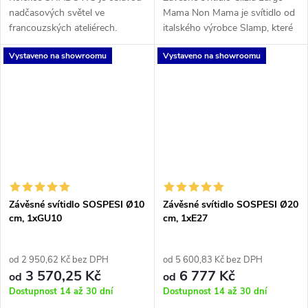
nadčasových světel ve
Mama Non Mama je svítidlo od
francouzských ateliérech.
italského výrobce Slamp, které
Ručně foukané sklo a ručně
má tvar koule složené z různě
Vystaveno na showroomu
Vystaveno na showroomu
obráběné dřevěné montury.
velkých okvětních lístků. Tyto
Kolekce obsahuje 4 tvary
lístky jsou vyrobeny z...
nadčasově elegantních...
Závěsné svítidlo SOSPESI Ø10
Závěsné svítidlo SOSPESI Ø20
cm, 1xGU10
cm, 1xE27
od 2 950,62 Kč bez DPH
od 5 600,83 Kč bez DPH
3 570,25 Kč
6 777 Kč
od
od
Dostupnost 14 až 30 dní
Dostupnost 14 až 30 dní