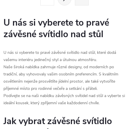
t
á
r
d
á
U nás si vyberete to pravé
a
n
závěsné svítidlo nad stůl
k
c
o
í
v
U nás si vyberete to pravé závěsné svítidlo nad stůl, které dodá
á
vašemu interiéru jedinečný styl a útulnou atmosféru.
p
n
Naše široká nabídka zahrnuje různé designy, od moderních po
r
tradiční, aby vyhovovaly vašim osobním preferencím. S kvalitním
í
osvětlením nejenže prosvětlíte jídelní prostor, ale také vytvoříte
v
příjemné místo pro rodinné večeře a setkání s přáteli.
k
Podívejte se na naši nabídku závěsných svítidel nad stůl a vyberte si
ideální kousek, který zpříjemní vaše každodenní chvíle.
y
Jak vybrat závěsné svítidlo
v