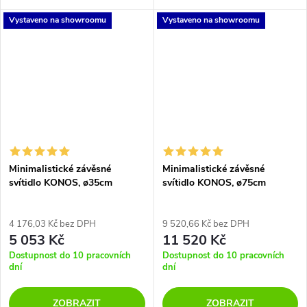
zručnosti, technologií a
potenciálem ktvorbě
Vystaveno na showroomu
Vystaveno na showroomu
výrazného designu. Tvary
jedinečných světelných
připomínají drahokamy...
konstelací. Základní
předdefinované odstíny Lens
mohou být...
Minimalistické závěsné
Minimalistické závěsné
svítidlo KONOS, ø35cm
svítidlo KONOS, ø75cm
4 176,03 Kč bez DPH
9 520,66 Kč bez DPH
5 053 Kč
11 520 Kč
Dostupnost do 10 pracovních
Dostupnost do 10 pracovních
dní
dní
ZOBRAZIT
ZOBRAZIT