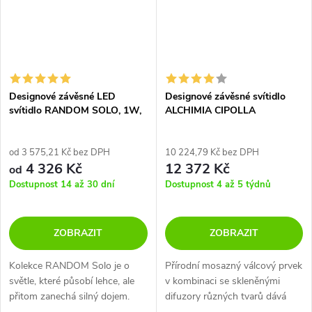
Designové závěsné LED
Designové závěsné svítidlo
svítidlo RANDOM SOLO, 1W,
ALCHIMIA CIPOLLA
ø 18 cm, CRI90
od 3 575,21 Kč bez DPH
10 224,79 Kč bez DPH
4 326 Kč
12 372 Kč
od
Dostupnost 14 až 30 dní
Dostupnost 4 až 5 týdnů
ZOBRAZIT
ZOBRAZIT
Kolekce RANDOM Solo je o
Přírodní mosazný válcový prvek
světle, které působí lehce, ale
v kombinaci se skleněnými
přitom zanechá silný dojem.
difuzory různých tvarů dává
Stačí jen pustit uzdu fantazii.
vzniknout jemné a elegantní