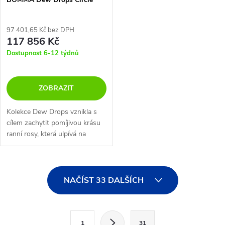
97 401,65 Kč bez DPH
117 856 Kč
Dostupnost 6-12 týdnů
ZOBRAZIT
Kolekce Dew Drops vznikla s
cílem zachytit pomíjivou krásu
ranní rosy, která ulpívá na
stéblech trávy. Cílem bylo tuto
magii přenést do hmoty a
zhmotnit tak zdánlivě
O
nehmotné s...
NAČÍST 33 DALŠÍCH
v
l
S
1
31