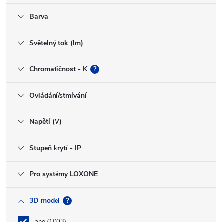
Barva
Světelný tok (lm)
Chromatičnost - K
?
Ovládání/stmívání
Napětí (V)
Stupeň krytí - IP
Pro systémy LOXONE
3D model
?
ano
1003