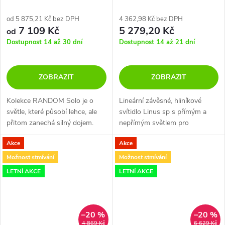
od 5 875,21 Kč bez DPH
4 362,98 Kč bez DPH
7 109 Kč
5 279,20 Kč
od
Dostupnost 14 až 30 dní
Dostupnost 14 až 21 dní
ZOBRAZIT
ZOBRAZIT
Kolekce RANDOM Solo je o
Lineární závěsné, hliníkové
světle, které působí lehce, ale
svítidlo Linus sp s přímým a
přitom zanechá silný dojem.
nepřímým světlem pro
Stačí jen pustit uzdu fantazii.
zavěšení. Lampa je modulární a
Akce
Akce
lze ji používat samostatně nebo
v souvislé řadě. K dispozici
Možnost stmívání
Možnost stmívání
bílá...
LETNÍ AKCE
LETNÍ AKCE
–20 %
–20 %
4 869 Kč
6 629 Kč