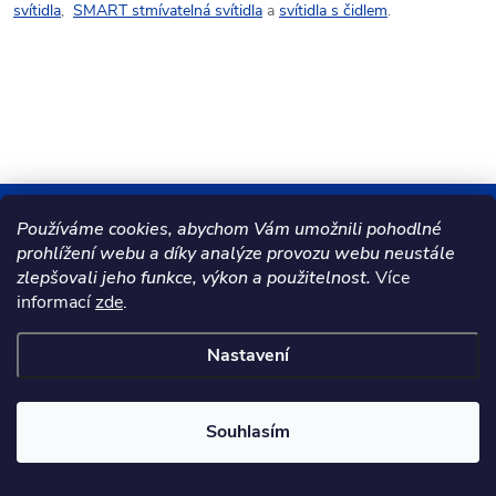
svítidla
,
SMART stmívatelná svítidla
a
svítidla s čidlem
.
Mějte přehled o novinkách
Používáme cookies, abychom Vám umožnili pohodlné
a slevách
prohlížení webu a díky analýze provozu webu neustále
Z
zlepšovali jeho funkce, výkon a použitelnost.
Více
informací
zde
.
á
E-mail
ODEBÍRAT
Nastavení
p
Vložením e-mailu souhlasíte s
podmínkami ochrany osobních údajů
a
Souhlasím