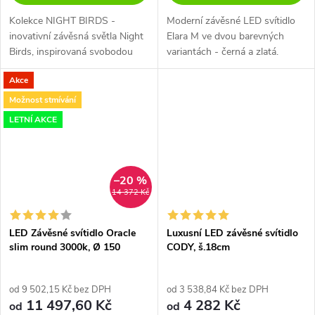
Kolekce NIGHT BIRDS -
Moderní závěsné LED svítidlo
inovativní závěsná světla Night
Elara M ve dvou barevných
Birds, inspirovaná svobodou
variantách - černá a zlatá.
letu ptáků, dodávají každému
Akce
interiéru poetické kouzlo a
bezkonkurenční dynamiku.
Možnost stmívání
Night Birds...
LETNÍ AKCE
–20 %
14 372 Kč
LED Závěsné svítidlo Oracle
Luxusní LED závěsné svítidlo
slim round 3000k, Ø 150
CODY, š.18cm
od 9 502,15 Kč bez DPH
od 3 538,84 Kč bez DPH
11 497,60 Kč
4 282 Kč
od
od