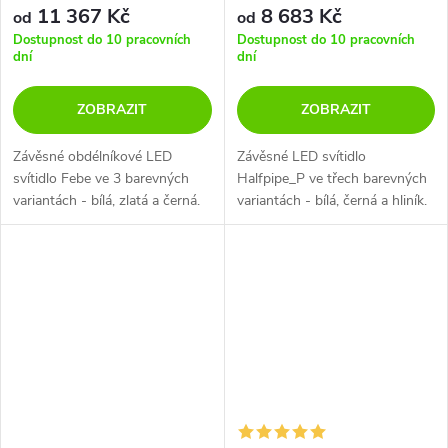
11 367 Kč
8 683 Kč
od
od
Dostupnost do 10 pracovních
Dostupnost do 10 pracovních
dní
dní
ZOBRAZIT
ZOBRAZIT
Závěsné obdélníkové LED
Závěsné LED svítidlo
svítidlo Febe ve 3 barevných
Halfpipe_P ve třech barevných
variantách - bílá, zlatá a černá.
variantách - bílá, černá a hliník.
Na výběr ze dvou možností
chromatičnosti 3000K nebo
4000K.