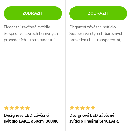
ZOBRAZIT
ZOBRAZIT
Elegantní závěsné svítidlo
Elegantní závěsné svítidlo
Sospesi ve čtyřech barevných
Sospesi ve čtyřech barevných
provedeních - transparentní,
provedeních - transparentní,
kouřová, zlatá, měděná.
kouřová, zlatá, měděná.
Designové LED závěsné
Designové LED závěsné
svítidlo LAKE, ø50cm, 3000K
svítidlo lineární SINCLAIR,
d.113cm