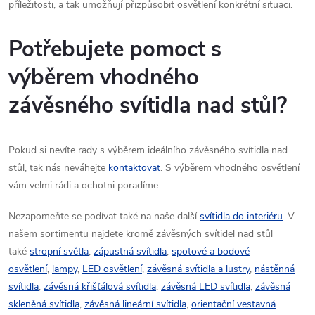
příležitosti, a tak umožňují přizpůsobit osvětlení konkrétní situaci.
Potřebujete pomoct s
výběrem vhodného
závěsného svítidla nad stůl?
P
okud si nevíte rady s výběrem ideálního závěsného svítidla nad
stůl, tak nás neváhejte
kontaktovat
. S výběrem vhodného osvětlení
vám velmi rádi a ochotni poradíme.
Nezapomeňte se podívat také na naše další
svítidla do interiéru
. V
našem sortimentu najdete kromě závěsných svítidel nad stůl
také
stropní světla
,
zápustná svítidla
,
spotové a bodové
osvětlení
,
lampy
,
LED osvětlení
,
závěsná svítidla a lustry
,
nástěnná
svítidla
,
závěsná křišťálová svítidla
,
závěsná LED svítidla
,
závěsná
skleněná svítidla
,
závěsná lineární svítidla
,
orientační vestavná