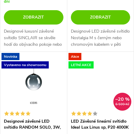
o
dní
d
d
ZOBRAZIT
ZOBRAZIT
u
u
Designové luxusní závěsné
Designové LED závěsné svítidlo
k
svítidlo SINCLAIR se skvěle
Nostalgia M s černým nebo
k
hodí do obývacího pokoje nebo
chromovým kabelem v pěti
t
nad jídelní stůl.
barevných variantách - zlatá,
t
Novinka
Akce
kouřová, bronz, transparentní a
ů
rosegold.
Vystaveno na showroomu
LETNÍ AKCE
ů
–20 %
6 599 Kč
Designové závěsné LED
LED Závěsné lineární svítidlo
svítidlo RANDOM SOLO, 3W,
Ideal Lux Linus sp, P20 4000K
ø 23 cm, CRI90
120cm