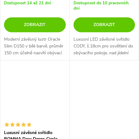
Dostupnost 14 až 21 dní
Dostupnost do 10 pracovních
dní
ZOBRAZIT
ZOBRAZIT
Moderní závěsný lustr Oracle
Luxusní LED závěsné svítidlo
Slim D150 v bílé barvě, průměr
CODY, š.18cm pro osvětlení do
150 cm účelně nasvítí obývací
obývacího pokoje, nad jídelní
pokoj, kuchyň nebo jídelní stůl.
stůl nebo nad noční stolky do
Materiál hliník s práškově
ložnice.
lakovanou úpravou v bílé...
Luxusní závěsné svítidlo
BOMMA Dew Drops Circle