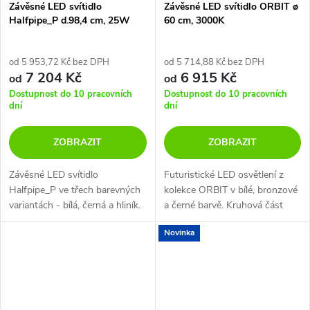
Závěsné LED svítidlo
Závěsné LED svítidlo ORBIT ø
Halfpipe_P d.98,4 cm, 25W
60 cm, 3000K
od 5 953,72 Kč bez DPH
od 5 714,88 Kč bez DPH
7 204 Kč
6 915 Kč
od
od
Dostupnost do 10 pracovních
Dostupnost do 10 pracovních
dní
dní
ZOBRAZIT
ZOBRAZIT
Závěsné LED svítidlo
Futuristické LED osvětlení z
Halfpipe_P ve třech barevných
kolekce ORBIT v bílé, bronzové
variantách - bílá, černá a hliník.
a černé barvě. Kruhová část
svítidla je zavěšena na tři
Novinka
samostatná lanka. Je možno ji
naklopit nebo upravit výšku....