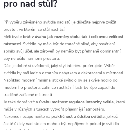
pro nad stůl?
ý
p
Při výběru závěsného svítidla nad stůl je důležité nejprve zvážit
i
prostor, ve kterém se stůl nachází.
s
Měli byste
brát v úvahu jak rozměry stolu, tak i celkovou velikost
místnosti
. Svítidlo by mělo být dostatečně silné, aby osvětlení
u
splnilo svůj účel, ale zároveň by nemělo být přehnaně dominantní,
aby nerušilo harmonii prostoru.
Dále je dobré si uvědomit, jaký styl interiéru preferujete. Výběr
svítidla by měl ladit s ostatním nábytkem a dekoracemi v místnosti.
Například moderní minimalistické svítidlo by se skvěle hodilo do
moderního prostoru, zatímco rustikální lustr by lépe zapadl do
tradičně zařízené místnosti.
Je také dobré vzít
v úvahu možnost regulace intenzity světla
, která
může v různých situacích vytvořit příjemnější atmosféru.
Nakonec nezapomeňte na
praktičnost a údržbu svítidla
, jelikož
časté úklidy nad stolem mohou být nepříjemné, pokud je svítidlo