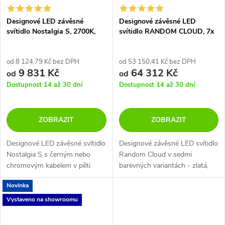
Designové LED závěsné
Designové závěsné LED
svítidlo Nostalgia S, 2700K,
svítidlo RANDOM CLOUD, 7x
1x7W
ø28cm, š. 76 cm, CRI90
od 8 124,79 Kč bez DPH
od 53 150,41 Kč bez DPH
9 831 Kč
64 312 Kč
od
od
Dostupnost 14 až 30 dní
Dostupnost 14 až 30 dní
ZOBRAZIT
ZOBRAZIT
Designové LED závěsné svítidlo
Designové závěsné LED svítidlo
Nostalgia S s černým nebo
Random Cloud v sedmi
chromovým kabelem v pěti
barevných variantách - zlatá,
barevných variantách - zlatá,
chrom, bronz, kouřová,
Novinka
kouřová, bronz, transparentní a
transparentní, rose gold a
rosegold.
sněhově bílá.
Vystaveno na showroomu