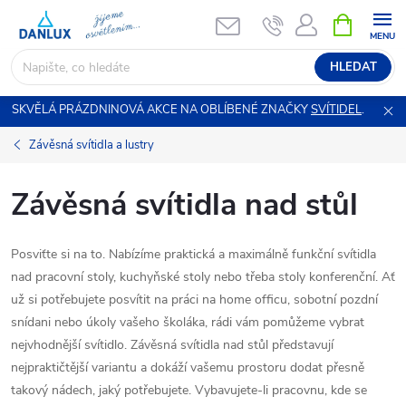
Přejít
NÁKUPNÍ
KOŠÍK
na
obsah
HLEDAT
SKVĚLÁ PRÁZDNINOVÁ AKCE NA OBLÍBENÉ ZNAČKY
SVÍTIDEL
.
Závěsná svítidla a lustry
Závěsná svítidla nad stůl
Posviťte si na to. Nabízíme praktická a maximálně funkční svítidla
nad pracovní stoly, kuchyňské stoly nebo třeba stoly konferenční. Ať
už si potřebujete posvítit na práci na home officu, sobotní pozdní
snídani nebo úkoly vašeho školáka, rádi vám pomůžeme vybrat
nejvhodnější svítidlo. Závěsná svítidla nad stůl představují
nejpraktičtější variantu a dokáží vašemu prostoru dodat přesně
takový nádech, jaký potřebujete. Vybavujete-li pracovnu, kde se