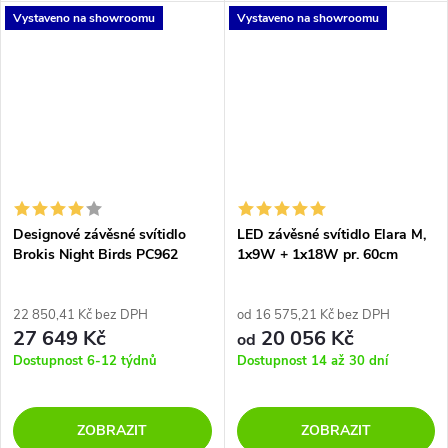
Vystaveno na showroomu
Vystaveno na showroomu
kolekci.
Designové závěsné svítidlo
LED závěsné svítidlo Elara M,
Brokis Night Birds PC962
1x9W + 1x18W pr. 60cm
22 850,41 Kč bez DPH
od 16 575,21 Kč bez DPH
27 649 Kč
20 056 Kč
od
Dostupnost 6-12 týdnů
Dostupnost 14 až 30 dní
ZOBRAZIT
ZOBRAZIT