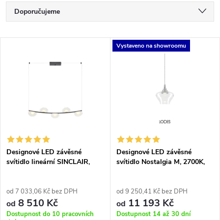
Ř
Doporučujeme
a
Nejlevnější
V
Vystaveno na showroomu
Nejdražší
z
ý
Nejprodávanější
e
p
Abecedně
n
i
í
s
p
Designové LED závěsné
Designové LED závěsné
svítidlo lineární SINCLAIR,
svítidlo Nostalgia M, 2700K,
p
d.87cm
1x7W
r
r
od 7 033,06 Kč bez DPH
od 9 250,41 Kč bez DPH
8 510 Kč
11 193 Kč
o
od
od
Dostupnost do 10 pracovních
Dostupnost 14 až 30 dní