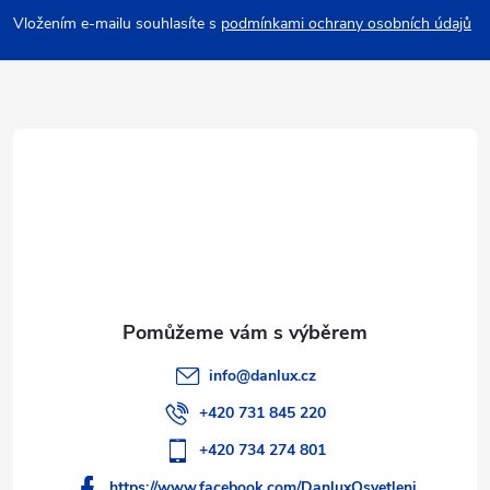
p
Vložením e-mailu souhlasíte s
podmínkami ochrany osobních údajů
a
t
í
info
@
danlux.cz
+420 731 845 220
+420 734 274 801
https://www.facebook.com/DanluxOsvetleni