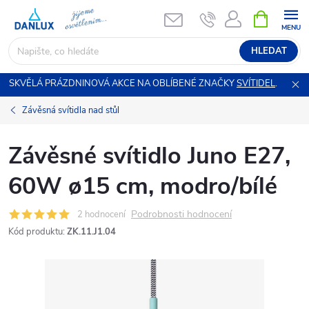
Přejít
NÁKUPNÍ
KOŠÍK
na
obsah
HLEDAT
SKVĚLÁ PRÁZDNINOVÁ AKCE NA OBLÍBENÉ ZNAČKY
SVÍTIDEL
.
Závěsná svítidla nad stůl
Závěsné svítidlo Juno E27,
60W ø15 cm, modro/bílé
Podrobnosti hodnocení
2 hodnocení
Kód produktu:
ZK.11.J1.04