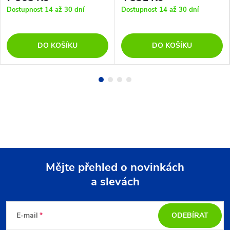
Dostupnost 14 až 30 dní
Dostupnost 14 až 30 dní
DO KOŠÍKU
DO KOŠÍKU
Mějte přehled o novinkách
a slevách
Z
á
E-mail
ODEBÍRAT