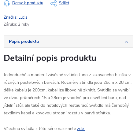
Dotaz k produktu
Sdílet
Značka:
Lucis
Záruka
:
2 roky
Popis produktu
Detailní popis produktu
Jednoduché a moderní závěsné svítidlo Juno z lakovaného hliníku v
různých pastelových barvách. Rozměry stínidla jsou 28cm x 28 cm,
délka kabelu je 200cm, kabel lze libovolně zkrátit. Svítidlo se vyrábí
ve dvou průměrech 15 a 28cm je vhodné pro osvětlení baru, nad
jídelní stůl, ale také do hotelových restaurací. Svítidlo má černobílý
textilním kabel a kovovou stropní rozetu v barvě stínítka.
Všechna svítidla z této série naleznete
zde.