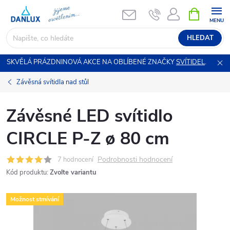
Přejít
NÁKUPNÍ
KOŠÍK
na
obsah
HLEDAT
SKVĚLÁ PRÁZDNINOVÁ AKCE NA OBLÍBENÉ ZNAČKY
SVÍTIDEL
.
Závěsná svítidla nad stůl
Závěsné LED svítidlo
CIRCLE P-Z ø 80 cm
Podrobnosti hodnocení
7 hodnocení
Kód produktu:
Zvolte variantu
Možnost stmívání