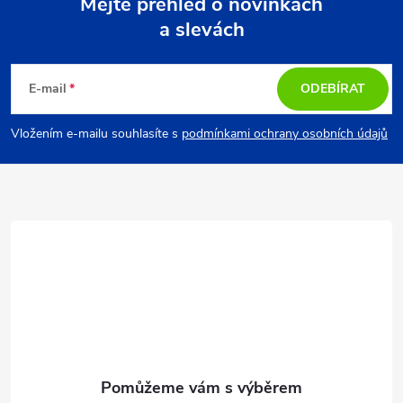
Mějte přehled o novinkách
a slevách
Z
á
E-mail
ODEBÍRAT
p
Vložením e-mailu souhlasíte s
podmínkami ochrany osobních údajů
a
t
í