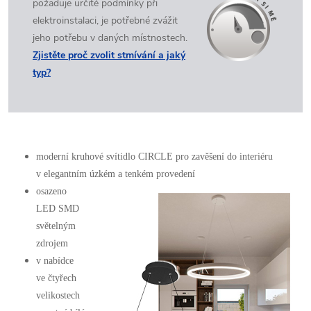
požaduje určité podmínky při
elektroinstalaci, je potřebné zvážit
jeho potřebu v daných místnostech.
Zjistěte proč zvolit stmívání a jaký
typ?
moderní kruhové svítidlo CIRCLE pro zavěšení do interiéru
v elegantním úzkém
a tenkém provedení
osazeno
LED SMD
světelným
zdrojem
v nabídce
ve čtyřech
velikostech