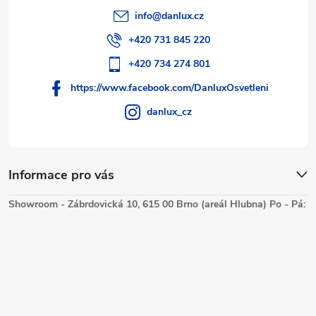
info
@
danlux.cz
+420 731 845 220
+420 734 274 801
https://www.facebook.com/DanluxOsvetleni
danlux_cz
Informace pro vás
Showroom - Zábrdovická 10, 615 00 Brno (areál Hlubna) Po - Pá: