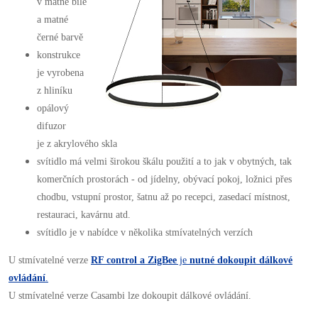
v matné bílé
a matné
černé barvě
konstrukce
je vyrobena
z hliníku
opálový
difuzor
je z akrylového skla
svítidlo má velmi širokou škálu použití a to jak v obytných, tak
komerčních prostorách - od jídelny, obývací pokoj, ložnici přes
chodbu, vstupní prostor, šatnu až po recepci, zasedací místnost,
restauraci, kavárnu atd.
svítidlo je v nabídce v několika stmívatelných verzích
U stmívatelné verze
RF control a ZigBee
je
nutné dokoupit dálkové
ovládání
.
U stmívatelné verze Casambi lze dokoupit dálkové ovládání.