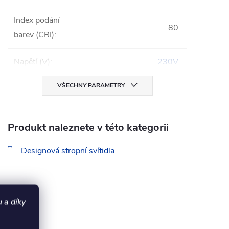
Index podání
80
barev (CRI)
:
Napětí (V)
:
230V
VŠECHNY PARAMETRY
Produkt naleznete v této kategorii
Designová stropní svítidla
 a díky