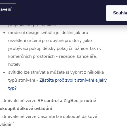
opálový difuzor z akrylového skla
svítidlo je vybaveno možností nastavení barvy
avení
Souhl
světla 2CCT - 3000K/4000K - lze nastavit
přepínačem při instalaci
moderní design svítidla je ideální jak pro
osvětlení určené pro obytné prostory, jako
je obývací pokoj, dětský pokoj či ložnice, tak i v
komerčních prostorách - recepce, kanceláře,
hotely
svítidlo lze stmívat a můžete si vybrat z několika
typů stmívání -
Zjistěte proč zvolit stmívání a jaký
typ?
 stmívatelné verze
RF control a ZigBee
je
nutné
okoupit dálkové ovládání
.
 stmívatelné verze Casambi lze dokoupit dálkové
vládání.