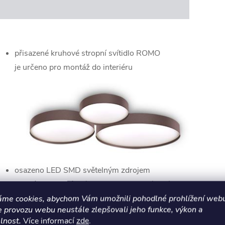
přisazené kruhové stropní svítidlo ROMO
je určeno
pro montáž do interiéru
osazeno LED SMD světelným zdrojem
v nabídce ve 3 různých velikostech v kávové
barvě
áme cookies, abychom Vám umožnili pohodlné prohlížení webu
e provozu webu neustále zlepšovali jeho funkce, výkon a
konstrukce je vyrobena z kvalitního hliníku
lnost.
Více informací
zde
.