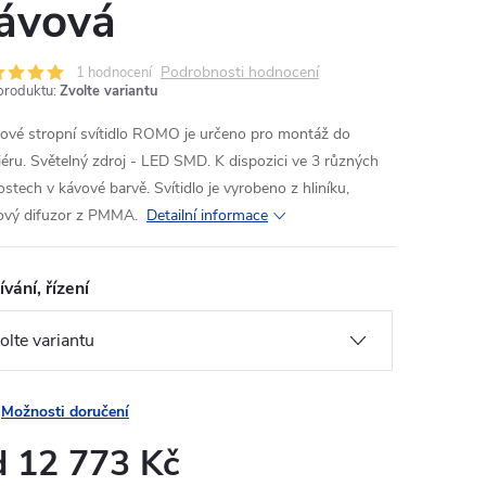
ávová
Podrobnosti hodnocení
1 hodnocení
produktu:
Zvolte variantu
ové stropní svítidlo ROMO je určeno pro montáž do
riéru. Světelný zdroj - LED SMD. K dispozici ve 3 různých
ostech v kávové barvě. Svítidlo je vyrobeno z hliníku,
ový difuzor z PMMA.
Detailní informace
vání, řízení
Možnosti doručení
d
12 773 Kč