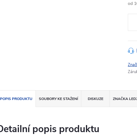
od
1
Měr
cena
Znač
Záru
POPIS PRODUKTU
SOUBORY KE STAŽENÍ
DISKUZE
ZNAČKA
LED
Detailní popis produktu