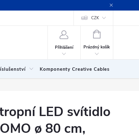
ení obchodu
Obchodní podmínky
Podmínky ochrany osobních
CZK
NÁKUPNÍ
KOŠÍK
Prázdný košík
Přihlášení
íslušenství
Komponenty Creative Cables
Show
tropní LED svítidlo
OMO ø 80 cm,