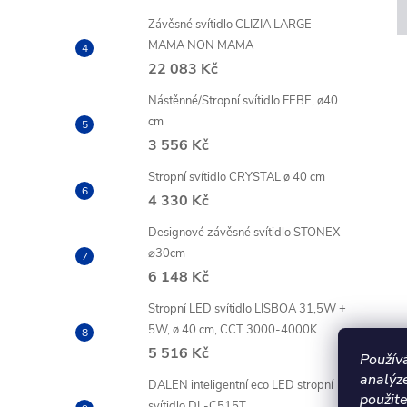
Závěsné svítidlo CLIZIA LARGE -
MAMA NON MAMA
22 083 Kč
Nástěnné/Stropní svítidlo FEBE, ø40
cm
3 556 Kč
Stropní svítidlo CRYSTAL ø 40 cm
4 330 Kč
Designové závěsné svítidlo STONEX
⌀30cm
6 148 Kč
Stropní LED svítidlo LISBOA 31,5W +
5W, ø 40 cm, CCT 3000-4000K
5 516 Kč
Použív
analýz
DALEN inteligentní eco LED stropní
použite
svítidlo DL-C515T