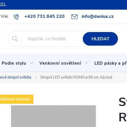
DEL
.
+420 731 845 220
info@danlux.cz
Vrácení zboží a reklamace
O nás
B2B spolupráce
Hodnoc
HLEDAT
Podle stylu
Venkovní osvětlení
LED pásky a př
ová stropní svítidla
Stropní LED svítidlo ROMO ø 80 cm, kávová
S
Možnost stmívání
R