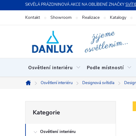
Přejít
SKVĚLÁ PRÁZDNINOVÁ AKCE NA OBLÍBENÉ ZNAČKY
SVÍTI
na
Kontakt
Showroom
Realizace
Katalogy
obsah
Osvětlení interiéru
Podle místností
Osvětlení interiéru
Designová svítidla
Design
Domů
P
Přeskočit
Kategorie
kategorie
o
Osvětlení interiéru