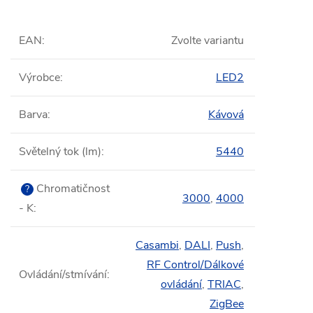
EAN
:
Zvolte variantu
Výrobce
:
LED2
Barva
:
Kávová
Světelný tok (lm)
:
5440
Chromatičnost
?
3000
,
4000
- K
:
Casambi
,
DALI
,
Push
,
RF Control/Dálkové
Ovládání/stmívání
:
ovládání
,
TRIAC
,
ZigBee