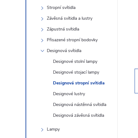
s
Stropní svítidla
t
Závěsná svítidla a lustry
r
Zápustná svítidla
Přisazené stropní bodovky
a
Designová svítidla
n
Designové stolní lampy
Designové stojací lampy
n
Designová stropní svítidla
í
Designové lustry
Designová nástěnná svítidla
p
Designová závěsná svítidla
a
Lampy