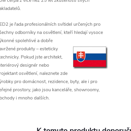
ow čerpá z více než 25 let zkušeností svých
akladatelů.
ED2 je řada profesionálních svítidel určených pro
šechny odborníky na osvětlení, kteří hledají vysoce
ýkonné spolehlivé a
dobře
avržené produkty – esteticky
 technicky. Pokud jste architekt,
nteriérový designér nebo
rojektant osvětlení, naleznete zde
ýrobky pro domácnost, rezidence, byty, ale i pro
eřejné prostory, jako jsou kanceláře, showroomy,
bchody i mnoho dalších.
K tomuto produktu doporuču