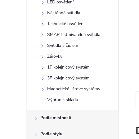
n
LED osvětlení
Nástěnná svítidla
e
Technické osvětlení
l
SMART stmívatelná svítidla
Svítidla s čidlem
Žárovky
1F kolejnicový systém
3F kolejnicový systém
Magnetické lištové systémy
Výprodej skladu
Podle místností
Podle stylu