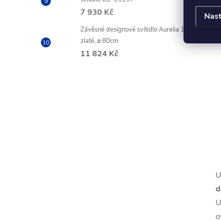
7 930 Kč
Nast
Závěsné designové svítidlo Aurelia 1,
zlaté, ø 80cm
11 824 Kč
U
d
U
o