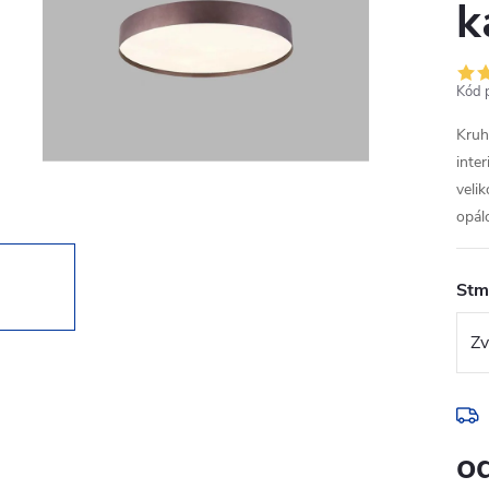
k
Kód 
Kruh
inte
velik
opál
Stmí
o