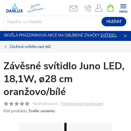
Přejít
NÁKUPNÍ
KOŠÍK
na
obsah
HLEDAT
SKVĚLÁ PRÁZDNINOVÁ AKCE NA OBLÍBENÉ ZNAČKY
SVÍTIDEL
.
Závěsná svítidla nad stůl
Závěsné svítidlo Juno LED,
18,1W, ø28 cm
oranžovo/bílé
Podrobnosti hodnocení
Neohodnoceno
Kód produktu:
Zvolte variantu