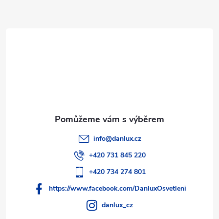
a
t
í
info
@
danlux.cz
+420 731 845 220
+420 734 274 801
https://www.facebook.com/DanluxOsvetleni
danlux_cz