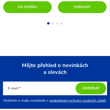
DO KOŠÍKU
ZOBRAZIT
Mějte přehled o novinkách
a slevách
Z
á
E-mail
ODEBÍRAT
p
Vložením e-mailu souhlasíte s
podmínkami ochrany osobních údajů