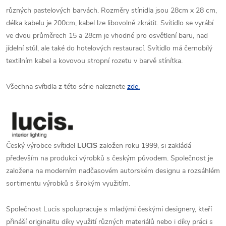
různých pastelových barvách. Rozměry stínidla jsou 28cm x 28 cm,
délka kabelu je 200cm, kabel lze libovolně zkrátit. Svítidlo se vyrábí
ve dvou průměrech 15 a 28cm je vhodné pro osvětlení baru, nad
jídelní stůl, ale také do hotelových restaurací. Svítidlo má černobílý
textilním kabel a kovovou stropní rozetu v barvě stínítka.
Všechna svítidla z této série naleznete
zde.
Český výrobce svítidel
LUCIS
založen roku 1999, si zakládá
především na produkci výrobků s českým původem. Společnost je
založena na moderním nadčasovém autorském designu a rozsáhlém
sortimentu výrobků s širokým využitím.
Společnost Lucis spolupracuje s mladými českými designery, kteří
přináší originalitu díky využití různých materiálů nebo i díky práci s