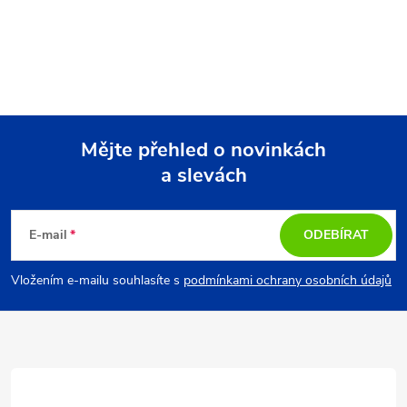
Mějte přehled o novinkách
a slevách
Z
á
E-mail
ODEBÍRAT
p
Vložením e-mailu souhlasíte s
podmínkami ochrany osobních údajů
a
t