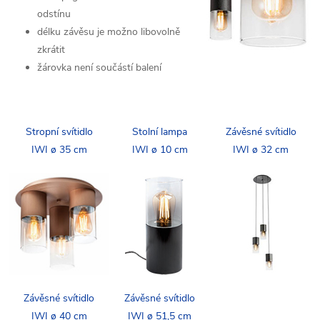
odstínu
délku závěsu je možno libovolně
zkrátit
žárovka není součástí balení
Stropní svítidlo
Stolní lampa
Závěsné svítidlo
IWI ø 35 cm
IWI ø 10 cm
IWI ø 32 cm
Závěsné svítidlo
Závěsné svítidlo
IWI ø 40 cm
IWI ø 51,5 cm