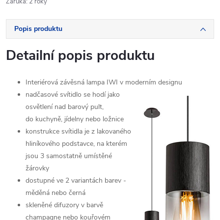
Záruka
:
2 roky
Popis produktu
Detailní popis produktu
Interiérová závěsná lampa IWI v moderním
designu
nadčasové svítidlo se hodí jako
osvětlení nad barový pult,
do kuchyně, jídelny nebo ložnice
konstrukce svítidla je z lakovaného
hliníkového podstavce, na kterém
jsou 3 samostatně umístěné
žárovky
dostupné ve 2 variantách barev -
měděná nebo černá
skleněné difuzory v barvě
champagne nebo kouřovém