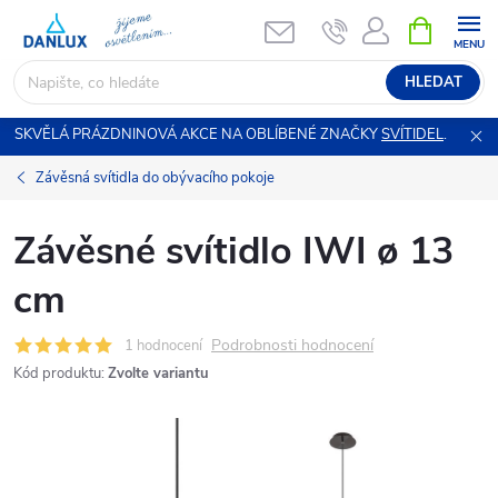
Přejít
NÁKUPNÍ
KOŠÍK
na
obsah
HLEDAT
SKVĚLÁ PRÁZDNINOVÁ AKCE NA OBLÍBENÉ ZNAČKY
SVÍTIDEL
.
Závěsná svítidla do obývacího pokoje
Závěsné svítidlo IWI ø 13
cm
Podrobnosti hodnocení
1 hodnocení
Kód produktu:
Zvolte variantu