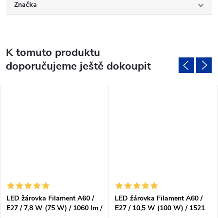
Značka
K tomuto produktu
doporučujeme ještě dokoupit
LED žárovka Filament A60 /
LED žárovka Filament A60 /
E27 / 7,8 W (75 W) / 1060 lm /
E27 / 10,5 W (100 W) / 1521
teplá bílá
lm / teplá bílá