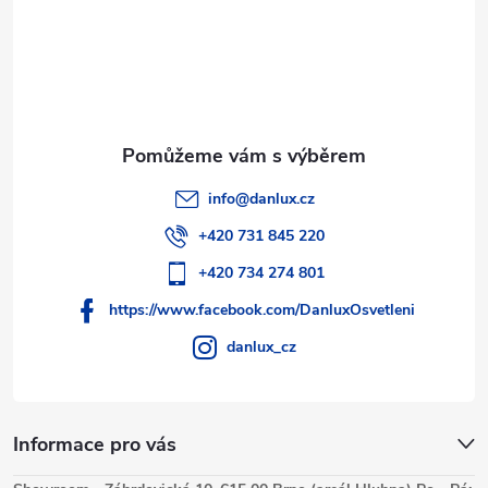
í
info
@
danlux.cz
+420 731 845 220
+420 734 274 801
https://www.facebook.com/DanluxOsvetleni
danlux_cz
Informace pro vás