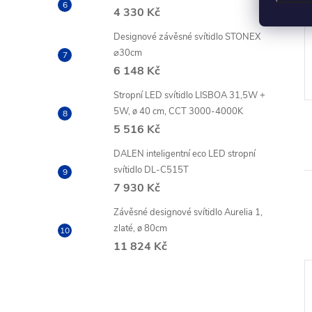
4 330 Kč
z DPH
2 006,61 Kč bez DPH
Designové závěsné svítidlo STONEX
2 428 Kč
ZOBRAZIT
ZOBRAZIT
⌀30cm
o 10
Dostupnost do 10
6 148 Kč
í
pracovních dní
Stropní LED svítidlo LISBOA 31,5W +
5W, ø 40 cm, CCT 3000-4000K
5 516 Kč
DALEN inteligentní eco LED stropní
svítidlo DL-C515T
7 930 Kč
Závěsné designové svítidlo Aurelia 1,
zlaté, ø 80cm
11 824 Kč
Akce
–20 %
LETNÍ AKCE
79 Kč