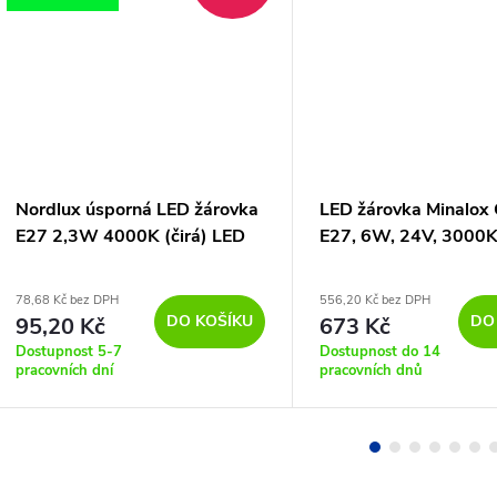
Nordlux úsporná LED žárovka
LED žárovka Minalox
E27 2,3W 4000K (čirá) LED
E27, 6W, 24V, 3000
žárovky sklo 5221031321
78,68 Kč bez DPH
556,20 Kč bez DPH
DO KOŠÍKU
DO
95,20 Kč
673 Kč
Dostupnost 5-7
Dostupnost do 14
pracovních dní
pracovních dnů