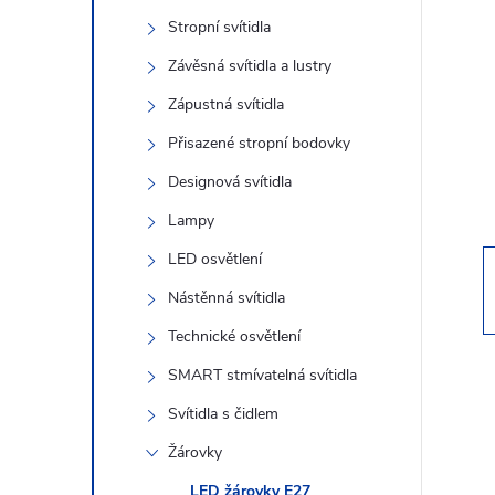
s
Stropní svítidla
t
Závěsná svítidla a lustry
r
Zápustná svítidla
Přisazené stropní bodovky
a
Designová svítidla
n
Lampy
LED osvětlení
n
Nástěnná svítidla
í
Technické osvětlení
SMART stmívatelná svítidla
p
Svítidla s čidlem
a
Žárovky
LED žárovky E27