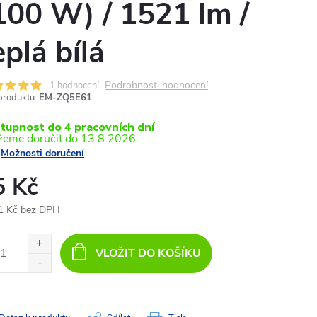
100 W) / 1521 lm /
eplá bílá
Podrobnosti hodnocení
1 hodnocení
produktu:
EM-ZQ5E61
tupnost do 4 pracovních dní
13.8.2026
Možnosti doručení
5 Kč
1 Kč bez DPH
ná
:
VLOŽIT DO KOŠÍKU