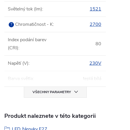
Světelný tok (lm)
:
1521
Chromatičnost - K
:
2700
?
Index podání barev
80
(CRI)
:
Napětí (V)
:
230V
Barva světla
:
teplá bílá
VŠECHNY PARAMETRY
Produkt naleznete v této kategorii
LED žárovky E27