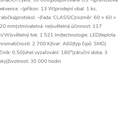
pínacích cyklů: 30 000|podporované OS: –|přenosová
rekvence: –|příkon: 13 W|prodejní obal: 1 ks,
rabička|protokol: –|řada: CLASSIC|rozměr: 60 × 60 ×
20 mm|stmívatelná: ne|světelná účinnost: 117
m/W|světelný tok: 1 521 lm|technologie: LED|teplota
hromatičnosti: 2 700 K|tvar: A60|typ čipů: SMD|
činík: 0,50|úhel vyzařování: 180°|záruční doba: 3
oky|životnost: 30 000 hodin