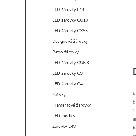
n
LED žárovky E14
e
LED žárovky GU10
l
LED žárovky GX53
Designové žárovky
Retro žárovky
LED žárovky GU5,3
LED žárovky G9
LED žárovky G4
b
Zářivky
b
Filamentové žárovky
1
LED moduly
a
Žárovky 24V
(