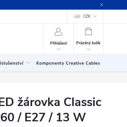
ení obchodu
Obchodní podmínky
Podmínky ochrany osobních
CZK
NÁKUPNÍ
KOŠÍK
Prázdný košík
Přihlášení
íslušenství
Komponenty Creative Cables
Show
ED žárovka Classic
60 / E27 / 13 W