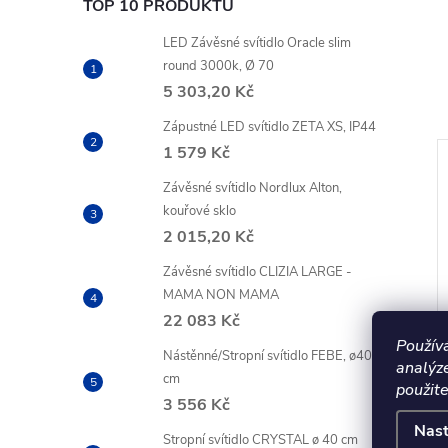
TOP 10 PRODUKTŮ
LED Závěsné svítidlo Oracle slim
round 3000k, Ø 70
5 303,20 Kč
Zápustné LED svítidlo ZETA XS, IP44
1 579 Kč
Závěsné svítidlo Nordlux Alton,
kouřové sklo
2 015,20 Kč
Závěsné svítidlo CLIZIA LARGE -
MAMA NON MAMA
22 083 Kč
Použív
Nástěnné/Stropní svítidlo FEBE, ø40
analýz
cm
použite
ítidlo DODO, Ø
Závěsné svítidlo DODO, Ø
3 556 Kč
l 5m
16cm, kabel 3m
Nast
Stropní svítidlo CRYSTAL ø 40 cm