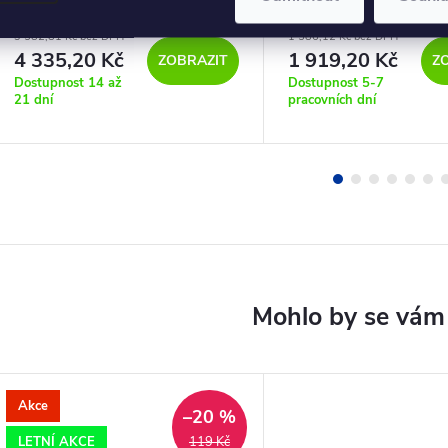
3 582,81 Kč bez DPH
1 586,12 Kč bez DPH
4 335,20 Kč
1 919,20 Kč
ZOBRAZIT
Z
Dostupnost 14 až
Dostupnost 5-7
21 dní
pracovních dní
Akce
–20 %
LETNÍ AKCE
119 Kč