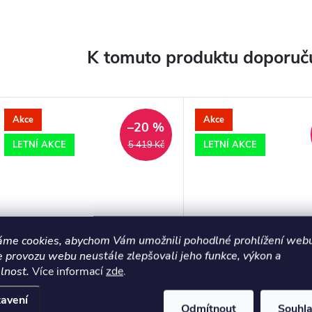
K tomuto produktu doporuču
Akce
Akce
–20 %
LETNÍ AKCE
LETNÍ AKCE
5 419 Kč
áme cookies, abychom Vám umožnili pohodlné prohlížení webu
e provozu webu neustále zlepšovali jeho funkce, výkon a
lnost.
Více informací
zde
.
Závěsné svítidlo Nordlux Latif
Zavěsné svítídlo Nord
marble
avení
Odmítnout
Souhl