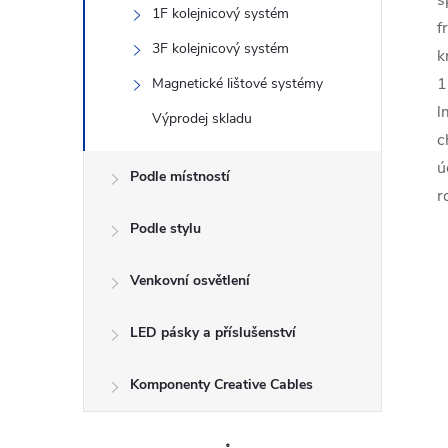
s
1F kolejnicový systém
f
3F kolejnicový systém
k
1
Magnetické lištové systémy
l
Výprodej skladu
c
ú
Podle místností
r
Podle stylu
Venkovní osvětlení
LED pásky a příslušenství
Komponenty Creative Cables