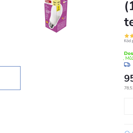
(
t
Kód 
Dos
9
78,5
Měr
cena