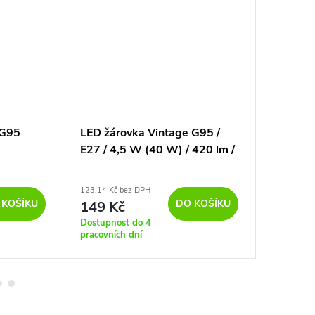
 G95
LED žárovka Vintage G95 /
LED stm
K
E27 / 4,5 W (40 W) / 420 lm /
Minalox
teplá bílá
3000K
123,14 Kč bez DPH
494,21 Kč 
 KOŠÍKU
DO KOŠÍKU
149 Kč
598 K
Dostupnost do 4
Dostupno
pracovních dní
pracovníc