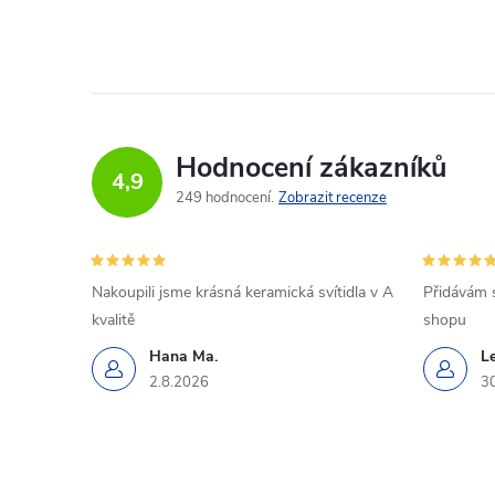
Hodnocení zákazníků
4,9
249 hodnocení
Zobrazit recenze
Nakoupili jsme krásná keramická svítidla v A
Přidávám 
kvalitě
shopu
Hana Ma.
L
2.8.2026
3