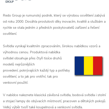
Redo Group je rumunský podnik, který se výrobou osvětlení zabývá
od roku 2000. D
osáhla proslulosti díky inovacím, kvalitě a službám a
rychle se stala jedním z předních poskytovatelů zařízení a řešení
osvětlení.
Svítidla vynikají kvalitním zpracováním, širokou nabídkou vzorů a
výhodnou cenou. Produktová
nabídka
svítidel obsahuje přes čtyři tisíce druhů
modelů nejrůznějších
provedení,
pokrývajících každý typ a potřeby
osvětlení, a to jak pro vnitřní, tak pro
venkovní použití.
V nabídce naleznete klasická závěsná svítidla, bodová svítidla i stolní
a stojací lampy do obývacích místností, pracoven a dětských pokojů.
Velký výběr tvoří také koupelnová a venkovní svítidla.