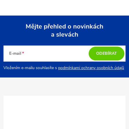
Mějte přehled o novinkách
a slevách
Z
á
E-mail
ODEBÍRAT
p
Vložením e-mailu souhlasíte s
podmínkami ochrany osobních údajů
a
t
í