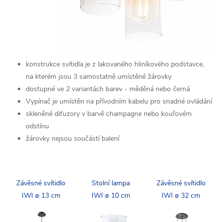
konstrukce svítidla je z lakovaného hliníkového podstavce,
na kterém jsou 3 samostatně umístěné žárovky
dostupné ve 2 variantách barev - měděná nebo černá
Vypínač je umístěn na přívodním kabelu pro snadné ovládání
skleněné difuzory v barvě champagne nebo kouřovém
odstínu
žárovky nejsou součástí balení
Závěsné svítidlo
Stolní lampa
Závěsné svítidlo
IWI ø 13 cm
IWI ø 10 cm
IWI ø 32 cm