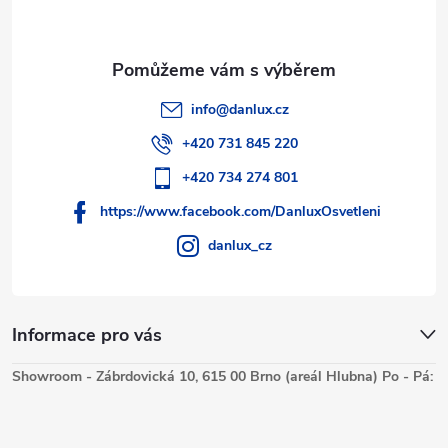
info
@
danlux.cz
+420 731 845 220
+420 734 274 801
https://www.facebook.com/DanluxOsvetleni
danlux_cz
Informace pro vás
Showroom - Zábrdovická 10, 615 00 Brno (areál Hlubna) Po - Pá: