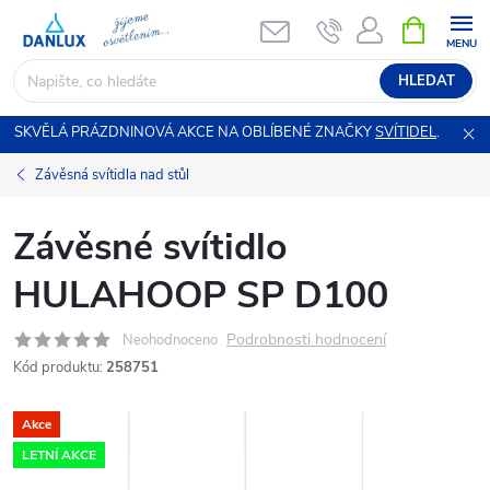
Přejít
NÁKUPNÍ
KOŠÍK
na
obsah
HLEDAT
SKVĚLÁ PRÁZDNINOVÁ AKCE NA OBLÍBENÉ ZNAČKY
SVÍTIDEL
.
Závěsná svítidla nad stůl
Závěsné svítidlo
HULAHOOP SP D100
Podrobnosti hodnocení
Neohodnoceno
Kód produktu:
258751
Akce
LETNÍ AKCE