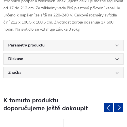
stropních podpěr a železných lanek, jejichž délku je možné regulovat
od 17 do 212 cm. Ze základny vede čirý plastový přívodní kabel. Je
určeno k napájení ze sítě na 220-240 V. Celkové rozměry svítidla
činí 212 x 100,5 x 100,5 cm. Životnost zdroje dosahuje 17 500
hodin. Na svítidlo se vztahuje záruka 3 roky.
Parametry produktu
Diskuse
Značka
K tomuto produktu
doporučujeme ještě dokoupit