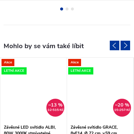
Akce
Akce
LETNÍ AKCE
LETNÍ AKCE
–13 %
–20 %
12 515 Kč
15 257 Kč
Závěsné LED svítidlo ALBI,
Závěsné svítidlo GRACE,
80W 3000K stmívatelné
8xE14, Ø 72 cm, v.59 cm