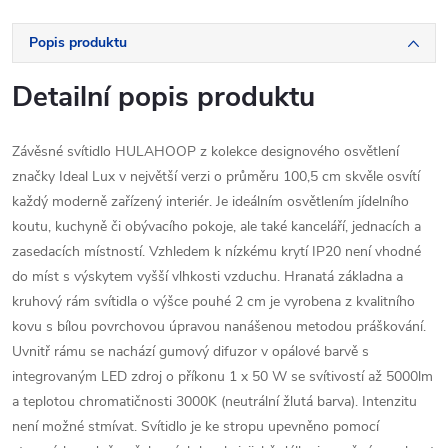
Popis produktu
Detailní popis produktu
Závěsné svítidlo HULAHOOP z kolekce designového osvětlení
značky Ideal Lux v největší verzi o průměru 100,5 cm skvěle osvítí
každý moderně zařízený interiér. Je ideálním osvětlením jídelního
koutu, kuchyně či obývacího pokoje, ale také kanceláří, jednacích a
zasedacích místností. Vzhledem k nízkému krytí IP20 není vhodné
do míst s výskytem vyšší vlhkosti vzduchu. Hranatá základna a
kruhový rám svítidla o výšce pouhé 2 cm je vyrobena z kvalitního
kovu s bílou povrchovou úpravou nanášenou metodou práškování.
Uvnitř rámu se nachází gumový difuzor v opálové barvě s
integrovaným LED zdroj o příkonu 1 x 50 W se svítivostí až 5000lm
a teplotou chromatičnosti 3000K (neutrální žlutá barva). Intenzitu
není možné stmívat. Svítidlo je ke stropu upevněno pomocí