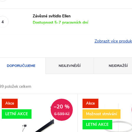
Závěsné svítidlo Ellen
Dostupnost 5-7 pracovních dní
Zobrazit více produ
Ř
DOPORUČUJEME
NEJLEVNĚJŠÍ
NEJDRAŽŠÍ
a
99
položek celkem
z
V
Akce
Akce
e
–20 %
ý
LETNÍ AKCE
Možnost stmívání
6 599 Kč
n
LETNÍ AKCE
p