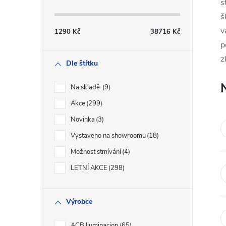
s
s
š
t
v
1290
Kč
38716
Kč
p
r
z
Dle štítku
a
Na skladě
9
n
Akce
299
Novinka
3
n
Vystaveno na showroomu
18
í
Možnost stmívání
4
LETNÍ AKCE
298
p
a
Výrobce
ACB Iluminacion
65