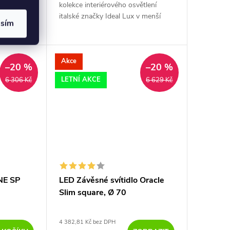
pěra pro
kolekce interiérového osvětlení
uzní
italské značky Ideal Lux v menší
asím
lektrický
lineární verzi vynikne svým kvalitním
ebo černá.
zpracováním v každém moderně
zařízeném...
Akce
–20 %
–20 %
LETNÍ AKCE
6 306 Kč
6 629 Kč
INE SP
LED Závěsné svítidlo Oracle
Slim square, Ø 70
4 382,81 Kč bez DPH