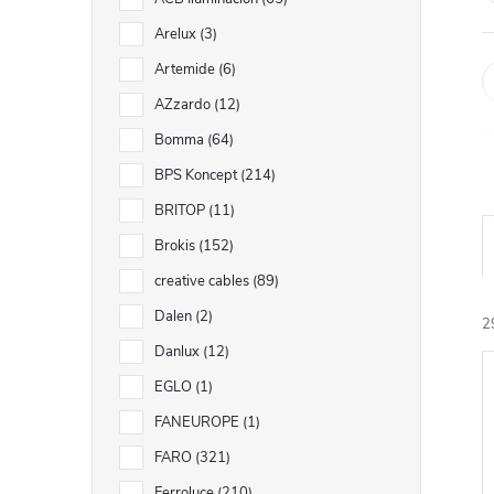
n
Arelux
3
e
Artemide
6
l
AZzardo
12
Bomma
64
BPS Koncept
214
BRITOP
11
Brokis
152
creative cables
89
Dalen
2
2
Danlux
12
EGLO
1
FANEUROPE
1
FARO
321
Ferroluce
210