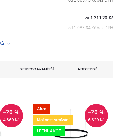
od 1 665,45 Kč bez DPH
1 311,20 Kč
od
od 1 083,64 Kč bez DPH
ktů
NEJPRODÁVANĚJŠÍ
ABECEDNĚ
Akce
–20 %
–20 %
Možnost stmívání
4 869 Kč
6 629 Kč
LETNÍ AKCE