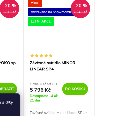
v...
Akce
–20 %
–20 %
Vystaveno na showroomu
3 813 Kč
7 245 Kč
LETNÍ AKCE
 YOKO sp
Závěsné svítidlo MINOR
LINEAR SP4
4 790,08 Kč bez DPH
OBRAZIT
DO KOŠÍKU
5 796 Kč
Dostupnost 14 až
21 dní
 a díky
akovaná
Závěsné svítidlo Minor Linear SP4 z