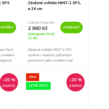
K SP3
Závěsné svítidlo MINT-2 SP1,
ø 24 cm
2 462,81 Kč bez DPH
 KOŠÍKU
ZOBRAZIT
2 980 Kč
Dostupnost 14 až
21 dní
ěrem třech
Závěsné svítidlo MINT-2 SP1
z kolekce
vynikne v klasicky zařízených
esignové
prostorech jako osvětlení nad
ro osobité
barovým pultem, jídelním stolem či
d
čtecím koutkem v kanceláři.
Akce
–20 %
–20 %
LETNÍ AKCE
6 629 Kč
6 599 Kč