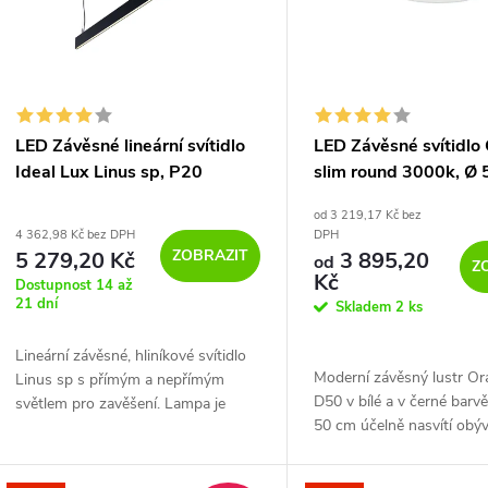
p
s
r
p
LED Závěsné lineární svítidlo
LED Závěsné svítidlo 
o
Ideal Lux Linus sp, P20
slim round 3000k, Ø 
r
4000K 120cm
od 3 219,17 Kč bez
d
4 362,98 Kč bez DPH
DPH
o
ZOBRAZIT
5 279,20 Kč
3 895,20
od
Z
u
Kč
Dostupnost 14 až
d
21 dní
Skladem
2 ks
k
u
Lineární závěsné, hliníkové svítidlo
Moderní závěsný lustr Or
Linus sp s přímým a nepřímým
t
D50 v bílé a v černé barv
světlem pro zavěšení. Lampa je
k
50 cm účelně nasvítí obýv
modulární a lze ji používat
ů
kuchyň nebo jídelní stůl. 
samostatně nebo v souvislé řadě. K
t
hliník s práškově lakova
dispozici bílá...