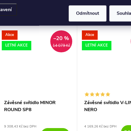
Moderní závěsný lustr Oracle Slim
stropní růžice, rám a pod
D150 v bílé barvě, průměr 150 cm
kovový kabel. Opálový dif
avení
Odmítnout
Souhl
účelně nasvítí obývací pokoj, kuchyň
polykarbonát. Průhledný e
nebo jídelní stůl. Materiál hliník s
kabel z PVC. Barvy: bílá n
práškově lakovanou úpravou v bílé...
Akce
Akce
–20 %
LETNÍ AKCE
LETNÍ AKCE
14 079 Kč
Závěsné svítidlo MINOR
Závěsné svítidlo V-L
ROUND SP8
NERO
9 308,43 Kč bez DPH
4 169,26 Kč bez DPH