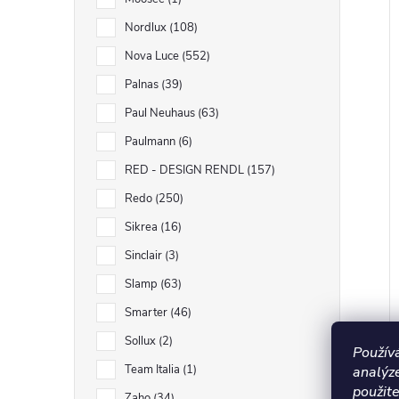
Nordlux
108
Nova Luce
552
Palnas
39
Paul Neuhaus
63
Paulmann
6
RED - DESIGN RENDL
157
Redo
250
Sikrea
16
Sinclair
3
Slamp
63
Smarter
46
Sollux
2
Použív
Team Italia
1
analýz
použite
Zaho
34