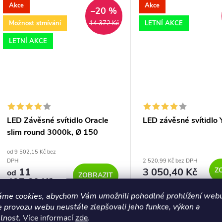
v...
Akce
Akce
–20 %
ů
Možnost stmívání
LETNÍ AKCE
14 372 Kč
LETNÍ AKCE
LED Závěsné svítidlo Oracle
LED závěsné svítidlo
slim round 3000k, Ø 150
od 9 502,15 Kč bez
DPH
2 520,99 Kč bez DPH
Z
11
3 050,40 Kč
od
ZOBRAZIT
497,60 Kč
Skladem
1 ks
Dostupnost 14 až
áme cookies, abychom Vám umožnili pohodlné prohlížení webu
21 dní
e provozu webu neustále zlepšovali jeho funkce, výkon a
Závěsné Yoko sp matně l
lnost.
Více informací
zde
.