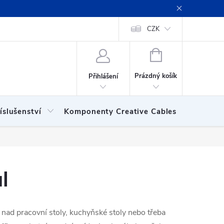
ení obchodu
Obchodní podmínky
Podmínky ochrany osobních
CZK
NÁKUPNÍ
KOŠÍK
Prázdný košík
Přihlášení
íslušenství
Komponenty Creative Cables
Show
l
a nad pracovní stoly, kuchyňské stoly nebo třeba