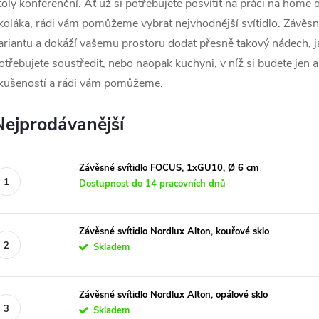
toly konferenční. Ať už si potřebujete posvítit na práci na home
koláka, rádi vám pomůžeme vybrat nejvhodnější svítidlo. Závěsná s
ariantu a dokáží vašemu prostoru dodat přesně takový nádech, ja
otřebujete soustředit, nebo naopak kuchyni, v níž si budete jen a
kušeností a rádi vám pomůžeme.
Nejprodávanější
Závěsné svítidlo FOCUS, 1xGU10, Ø 6 cm
Dostupnost do 14 pracovních dnů
Závěsné svítidlo Nordlux Alton, kouřové sklo
Skladem
Závěsné svítidlo Nordlux Alton, opálové sklo
Skladem