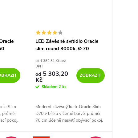
Oracle
LED Závěsné svítidlo Oracle
50
slim round 3000k, Ø 70
od 4 382,81 Kč bez
DPH
5 303,20
od
OBRAZIT
ZOBRAZIT
Kč
Skladem
2 ks
acle Slim
Moderní závěsný lustr Oracle Slim
ě, průměr
D70 v bílé a v černé barvě, průměr
ací pokoj,
70 cm účelně nasvítí obývací pokoj,
Materiál
kuchyň nebo jídelní stůl. Materiál
nou úpravou
hliník s práškově lakovanou úpravou