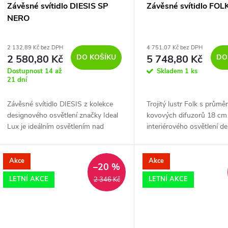
Závěsné svítidlo DIESIS SP
Závěsné svítidlo FOL
NERO
2 132,89 Kč bez DPH
4 751,07 Kč bez DPH
DO KOŠÍKU
DO
2 580,80 Kč
5 748,80 Kč
Dostupnost 14 až
Skladem
1 ks
21 dní
Závěsné svítidlo DIESIS z kolekce
Trojitý lustr Folk s prům
designového osvětlení značky Ideal
kovových difuzorů 18 cm 
Lux je ideálním osvětlením nad
interiérového osvětlení d
jídelní stůl, kuchyňskou linku či
italské značky Ideal Lux p
barový pult. Jeho kulatá základna o
nasvícení jídelny nebo na
průměru...
barovým...
Akce
Akce
–20 %
LETNÍ AKCE
LETNÍ AKCE
2 346 Kč