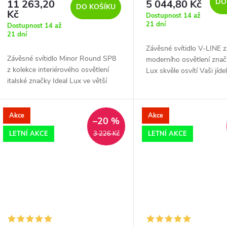
DO
11 263,20
5 044,80 Kč
DO KOŠÍKU
Kč
Dostupnost 14 až
21 dní
Dostupnost 14 až
21 dní
Závěsné svítidlo V-LINE z
Závěsné svítidlo Minor Round SP8
moderního osvětlení znač
z kolekce interiérového osvětlení
Lux skvěle osvítí Vaši jíde
italské značky Ideal Lux ve větší
obývací pokoj či kancelář.
kruhové verzi vynikne svým
kvalitním zpracováním v každém
moderně zařízeném...
Akce
Akce
–20 %
LETNÍ AKCE
LETNÍ AKCE
3 226 Kč