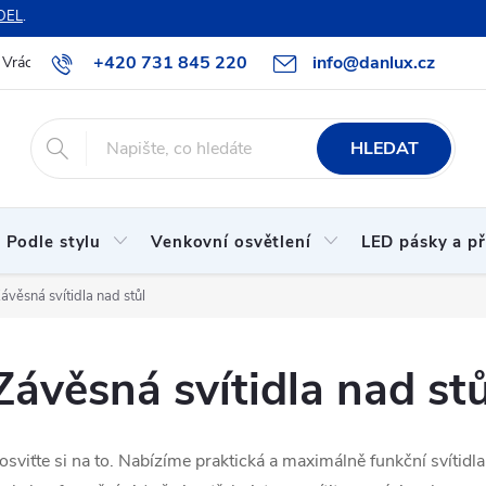
DEL
.
+420 731 845 220
info@danlux.cz
Vrácení zboží a reklamace
O nás
B2B spolupráce
Hodnoc
HLEDAT
Podle stylu
Venkovní osvětlení
LED pásky a př
ávěsná svítidla nad stůl
Závěsná svítidla nad stů
osviťte si na to. Nabízíme praktická a maximálně funkční svítidl