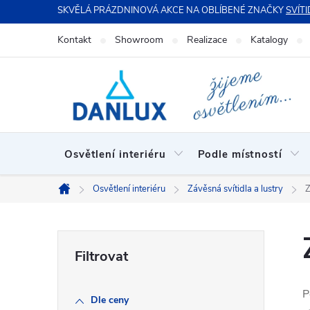
Přejít
SKVĚLÁ PRÁZDNINOVÁ AKCE NA OBLÍBENÉ ZNAČKY
SVÍTI
na
Kontakt
Showroom
Realizace
Katalogy
obsah
Osvětlení interiéru
Podle místností
Osvětlení interiéru
Závěsná svítidla a lustry
Z
Domů
P
o
P
Dle ceny