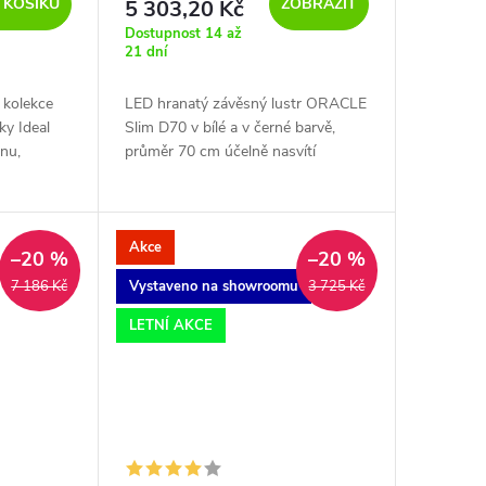
 KOŠÍKU
ZOBRAZIT
5 303,20 Kč
Dostupnost 14 až
21 dní
 kolekce
LED hranatý závěsný lustr ORACLE
ky Ideal
Slim D70 v bílé a v černé barvě,
lnu,
průměr 70 cm účelně nasvítí
obývací pokoj, kuchyň nebo jídelní
stůl. Materiál hliník s práškově
lakovanou...
Akce
–20 %
–20 %
Vystaveno na showroomu
7 186 Kč
3 725 Kč
LETNÍ AKCE