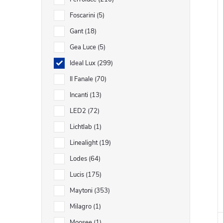
í
i
Foscarini
5
Gant
18
Gea Luce
5
Ideal Lux
299
Il Fanale
70
Incanti
13
LED2
72
Lichtlab
1
Linealight
19
Lodes
64
Lucis
175
Maytoni
353
Milagro
1
Moosee
1