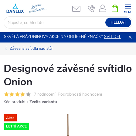
Přejít
NÁKUPNÍ
KOŠÍK
na
obsah
HLEDAT
SKVĚLÁ PRÁZDNINOVÁ AKCE NA OBLÍBENÉ ZNAČKY
SVÍTIDEL
.
Závěsná svítidla nad stůl
Designové závěsné svítidlo
Onion
Podrobnosti hodnocení
7 hodnocení
Kód produktu:
Zvolte variantu
Akce
LETNÍ AKCE