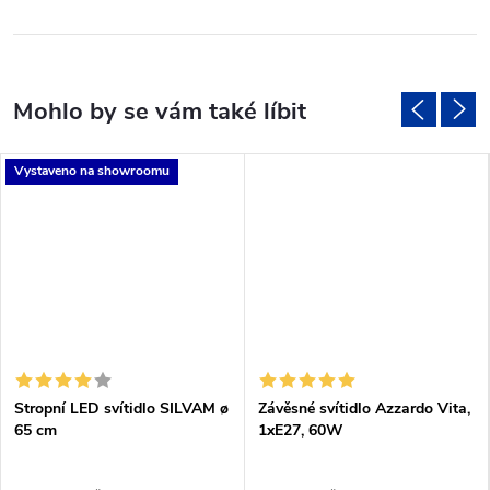
Vystaveno na showroomu
Stropní LED svítidlo SILVAM ø
Závěsné svítidlo Azzardo Vita,
65 cm
1xE27, 60W