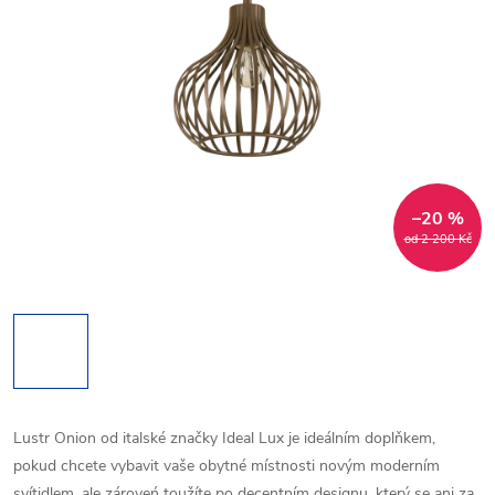
–20 %
od 2 200 Kč
Lustr Onion od italské značky Ideal Lux je ideálním doplňkem,
pokud chcete vybavit vaše obytné místnosti novým moderním
svítidlem, ale zároveń toužíte po decentním designu, který se ani za