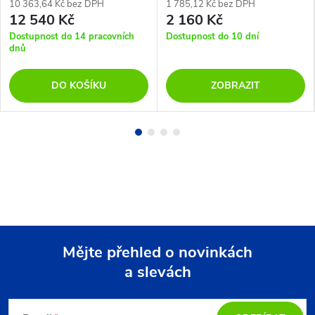
10 363,64 Kč bez DPH
1 785,12 Kč bez DPH
12 540 Kč
2 160 Kč
Dostupnost do 14 pracovních
Dostupnost do 10 dní
dnů
DO KOŠÍKU
ZOBRAZIT
Mějte přehled o novinkách
a slevách
Z