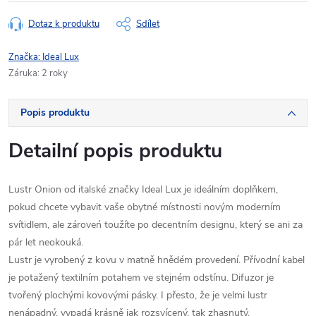
Dotaz k produktu
Sdílet
Značka:
Ideal Lux
Záruka
:
2 roky
Popis produktu
Detailní popis produktu
Lustr Onion od italské značky Ideal Lux je ideálním doplňkem,
pokud chcete vybavit vaše obytné místnosti novým moderním
svítidlem, ale zároveń toužíte po decentním designu, který se ani za
pár let neokouká.
Lustr je vyrobený z kovu v matně hnědém provedení. Přívodní kabel
je potažený textilním potahem ve stejném odstínu. Difuzor je
tvořený plochými kovovými pásky. I přesto, že je velmi lustr
nenápadný, vypadá krásně jak rozsvícený, tak zhasnutý.