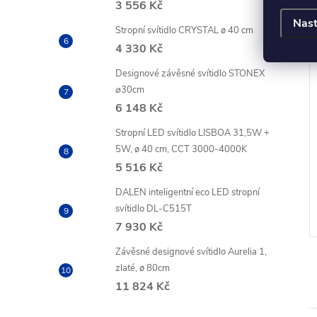
3 556 Kč
Nast
Stropní svítidlo CRYSTAL ø 40 cm
4 330 Kč
Designové závěsné svítidlo STONEX
⌀30cm
 Basic Mini Globe
LED žárovka Filament Mini
6 148 Kč
 W (40 W) / 470 lm
Globe / E14 / 5,9 W (60 W) /
Stropní LED svítidlo LISBOA 31,5W +
806 lm / neutrální bílá
5W, ø 40 cm, CCT 3000-4000K
PH
61,98 Kč bez DPH
5 516 Kč
75 Kč
DO KOŠÍKU
DO KOŠÍKU
DALEN inteligentní eco LED stropní
o 4
Dostupnost do 4
í
pracovních dní
svítidlo DL-C515T
7 930 Kč
Závěsné designové svítidlo Aurelia 1,
zlaté, ø 80cm
11 824 Kč