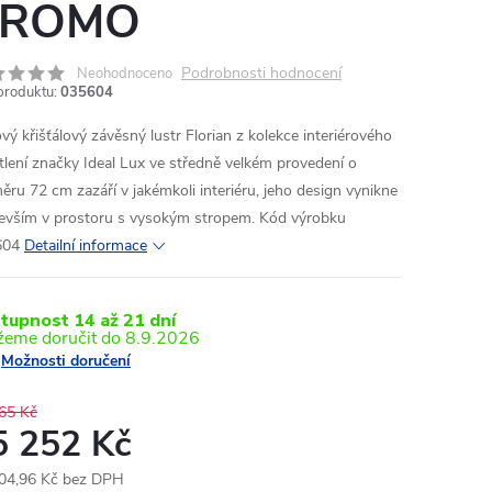
CROMO
Podrobnosti hodnocení
Neohodnoceno
produktu:
035604
ový křišťálový závěsný lustr Florian z kolekce interiérového
tlení značky Ideal Lux ve středně velkém provedení o
ěru 72 cm zazáří v jakémkoli interiéru, jeho design vynikne
evším v prostoru s vysokým stropem. Kód výrobku
604
Detailní informace
tupnost 14 až 21 dní
8.9.2026
Možnosti doručení
65 Kč
5 252 Kč
04,96 Kč bez DPH