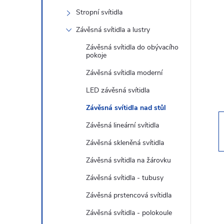
s
Stropní svítidla
t
Závěsná svítidla a lustry
r
Závěsná svítidla do obývacího
pokoje
a
Závěsná svítidla moderní
LED závěsná svítidla
n
Závěsná svítidla nad stůl
n
Závěsná lineární svítidla
Závěsná skleněná svítidla
í
Závěsná svítidla na žárovku
p
Závěsná svítidla - tubusy
Závěsná prstencová svítidla
a
Závěsná svítidla - polokoule