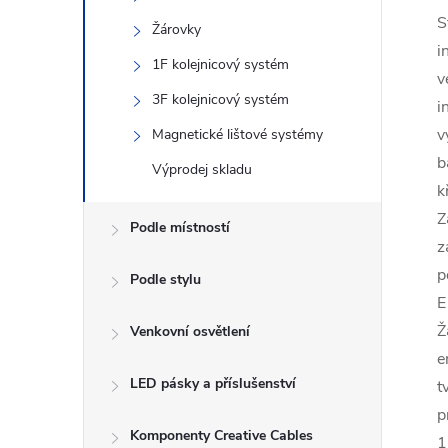
S
Žárovky
i
1F kolejnicový systém
v
3F kolejnicový systém
i
v
Magnetické lištové systémy
b
Výprodej skladu
k
Z
Podle místností
z
p
Podle stylu
E
Ž
Venkovní osvětlení
e
LED pásky a příslušenství
t
p
Komponenty Creative Cables
1