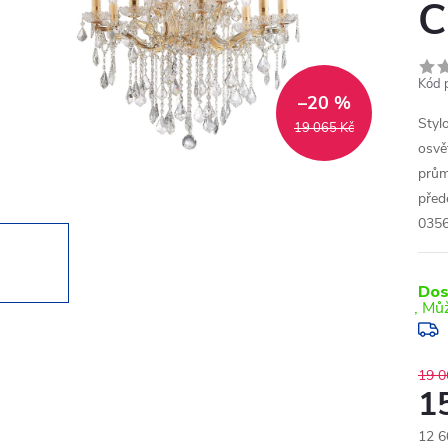
Kód 
–20 %
Styl
19 065 Kč
osvě
prům
před
035
Dos
19 0
1
12 6