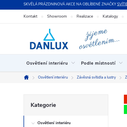
Přejít
SKVĚLÁ PRÁZDNINOVÁ AKCE NA OBLÍBENÉ ZNAČKY
SVÍTI
na
Kontakt
Showroom
Realizace
Katalogy
obsah
Osvětlení interiéru
Podle místností
Osvětlení interiéru
Závěsná svítidla a lustry
Z
Domů
P
Přeskočit
Kategorie
kategorie
o
Osvětlení interiéru