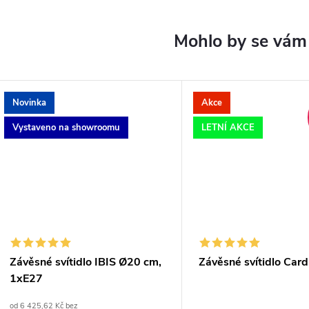
Novinka
Akce
Vystaveno na showroomu
LETNÍ AKCE
Závěsné svítidlo IBIS Ø20 cm,
Závěsné svítidlo Card
1xE27
od 6 425,62 Kč bez