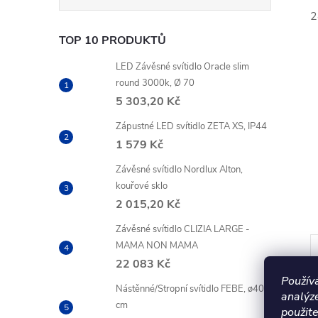
2
TOP 10 PRODUKTŮ
LED Závěsné svítidlo Oracle slim
round 3000k, Ø 70
5 303,20 Kč
Zápustné LED svítidlo ZETA XS, IP44
1 579 Kč
Závěsné svítidlo Nordlux Alton,
kouřové sklo
2 015,20 Kč
Závěsné svítidlo CLIZIA LARGE -
MAMA NON MAMA
22 083 Kč
Použív
Nástěnné/Stropní svítidlo FEBE, ø40
analýz
cm
použite