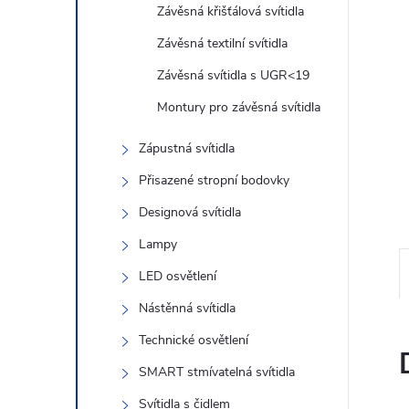
n
Závěsná křišťálová svítidla
e
Závěsná textilní svítidla
Závěsná svítidla s UGR<19
l
Montury pro závěsná svítidla
Zápustná svítidla
Přisazené stropní bodovky
Designová svítidla
Lampy
LED osvětlení
Nástěnná svítidla
Technické osvětlení
SMART stmívatelná svítidla
Svítidla s čidlem