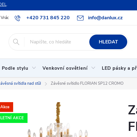
DEL
.
+420 731 845 220
info@danlux.cz
Vrácení zboží a reklamace
O nás
B2B spolupráce
Hodnoc
HLEDAT
Podle stylu
Venkovní osvětlení
LED pásky a př
ávěsná svítidla nad stůl
Závěsné svítidlo FLORIAN SP12 CROMO
Z
Akce
LETNÍ AKCE
F