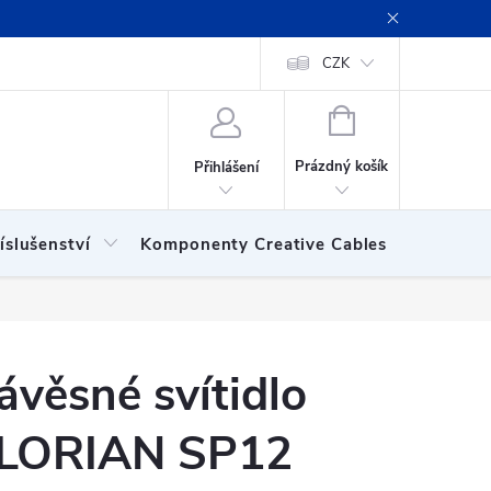
ení obchodu
Obchodní podmínky
Podmínky ochrany osobních
CZK
NÁKUPNÍ
KOŠÍK
Prázdný košík
Přihlášení
íslušenství
Komponenty Creative Cables
Show
ávěsné svítidlo
LORIAN SP12