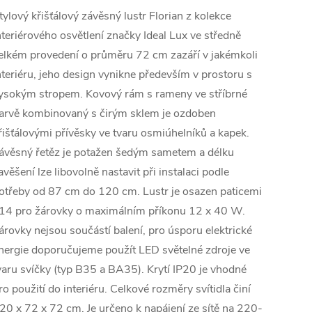
tylový křišťálový závěsný lustr Florian z kolekce
nteriérového osvětlení značky Ideal Lux ve středně
elkém provedení o průměru 72 cm zazáří v jakémkoli
nteriéru, jeho design vynikne především v prostoru s
ysokým stropem. Kovový rám s rameny ve stříbrné
arvě kombinovaný s čirým sklem je ozdoben
řišťálovými přívěsky ve tvaru osmiúhelníků a kapek.
ávěsný řetěz je potažen šedým sametem a délku
avěšení lze libovolně nastavit při instalaci podle
otřeby od 87 cm do 120 cm. Lustr je osazen paticemi
14 pro žárovky o maximálním příkonu 12 x 40 W.
árovky nejsou součástí balení, pro úsporu elektrické
nergie doporučujeme použít LED světelné zdroje ve
varu svíčky (typ B35 a BA35). Krytí IP20 je vhodné
ro použití do interiéru. Celkové rozměry svítidla činí
20 x 72 x 72 cm. Je určeno k napájení ze sítě na 220-