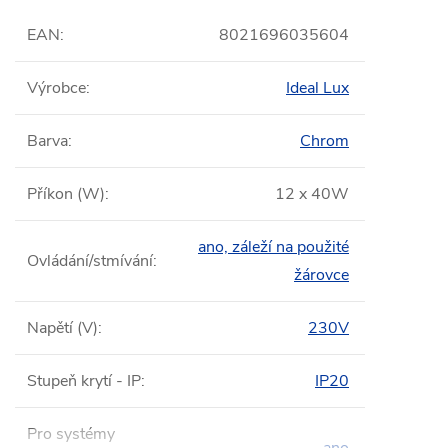
EAN
:
8021696035604
Výrobce
:
Ideal Lux
Barva
:
Chrom
Příkon (W)
:
12 x 40W
ano, záleží na použité
Ovládání/stmívání
:
žárovce
Napětí (V)
:
230V
Stupeň krytí - IP
:
IP20
Pro systémy