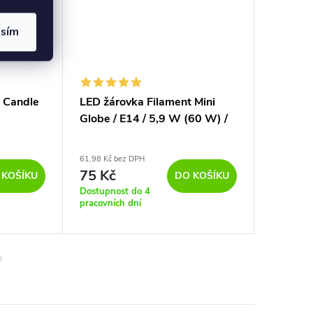
asím
 Candle
LED žárovka Filament Mini
LED žár
Globe / E14 / 5,9 W (60 W) /
5,9W 27
806 lm / teplá bílá
61,98 Kč bez DPH
223,14 Kč 
75 Kč
270 K
 KOŠÍKU
DO KOŠÍKU
Dostupnost do 4
Sklad
pracovních dní