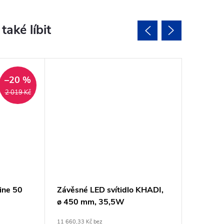
–20 %
2 019 Kč
ine 50
Závěsné LED svítidlo KHADI,
Závěsné
ø 450 mm, 35,5W
500mm 
11 660,33 Kč bez
od 12 365,