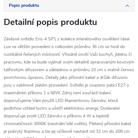
Popis produktu
Detailní popis produktu
Závěsné svítidlo Eris-4 SP1 z kolekce interiérového osvětlení Ideal
Lux ve větším provedení o celkovém průměru 36 cm se hodí do
rustikálně řešených místností. Vhodně osvítí Vaši kuchyň, jídelnu či
pracovnu, kde se bude vyjímat svým detailně zpracovaným kovovým
talířovitým difuzorem a základnou o průměru 10 cm s matně černou
povrchovou úpravou. Detaily jako přívodní kabel a držák difuzoru
jsou v saténově zlatém provedení. Svítidlo je osazeno paticí E27 o
maximálním příkonu 1 x 60W. Zdroj není součástí balení,
doporučujeme Vám použít LED filamentovou žárovku, která
podtrhne vzhled lustru a ušetří elektrickou energii. Dodavatel
doporučuje zvolit LED žárovku o příkonu 4 W a teplotě
chromatičnosti 3000K (neutrální bílé světlo). Pletený přívodní kabel
je pokrytý tkaninou a lze jej výškově nastavit od 32 cm do 208 cm