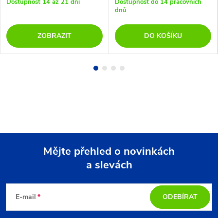
Dostupnost 14 až 21 dní
Dostupnost do 14 pracovních
dnů
ZOBRAZIT
DO KOŠÍKU
Mějte přehled o novinkách
a slevách
Z
á
E-mail
ODEBÍRAT