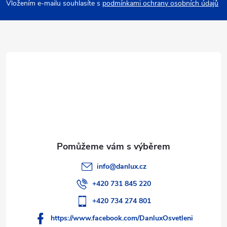
p
Vložením e-mailu souhlasíte s
podmínkami ochrany osobních údajů
a
t
í
info
@
danlux.cz
+420 731 845 220
+420 734 274 801
https://www.facebook.com/DanluxOsvetleni