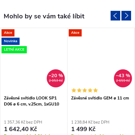
Akce
Akce
Novinka
LETNÍ AKCE
–20 %
–43 %
2 053 Kč
2 659 Kč
Závěsné svítidlo LOOK SP1
Závěsné svítidlo GEM ø 11 cm
D06 ø 6 cm, v.25cm, 1xGU10
1 357,36 Kč bez DPH
1 238,84 Kč bez DPH
1 642,40 Kč
1 499 Kč