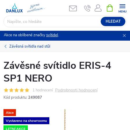
Přejít
NÁKUPNÍ
KOŠÍK
na
obsah
HLEDAT
Akce na oblíbené značky
svítidel
.
Závěsná svítidla nad stůl
Závěsné svítidlo ERIS-4
SP1 NERO
Podrobnosti hodnocení
1 hodnocení
Kód produktu:
249087
Akce
Vystaveno na showroomu
LETNÍ AKCE