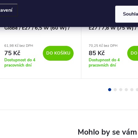
avení
Souhl
LED žárovka Classic Mini
LED žárovka Filament
Globe / E27 / 6,5 W (60 W) /
E27 / 7,8 W (75 W) /
806 lm / teplá bílá
/ teplá bílá
61,98 Kč bez DPH
70,25 Kč bez DPH
75 Kč
85 Kč
DO KOŠÍKU
DO
Dostupnost do 4
Dostupnost do 4
pracovních dní
pracovních dní