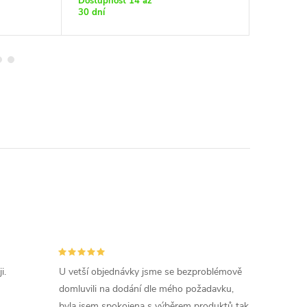
Dostupnost 14 až
30 dní
i.
U vetší objednávky jsme se bezproblémově
domluvili na dodání dle mého požadavku,
byla jsem spokojena s výběrem produktů tak