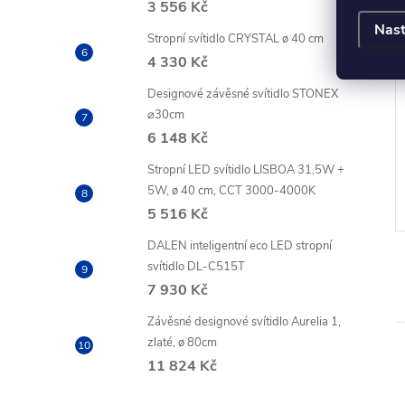
3 556 Kč
Nast
Stropní svítidlo CRYSTAL ø 40 cm
a Vintage A60 /
LED žárovka Vintage ST64 /
4 330 Kč
 (40 W) / 420 lm /
E27 / 4,5 W (40 W) / 420 lm /
Designové závěsné svítidlo STONEX
teplá bílá
⌀30cm
PH
81,82 Kč bez DPH
6 148 Kč
99 Kč
DO KOŠÍKU
DO KOŠÍKU
Stropní LED svítidlo LISBOA 31,5W +
o 4
Dostupnost do 4
5W, ø 40 cm, CCT 3000-4000K
í
pracovních dní
5 516 Kč
DALEN inteligentní eco LED stropní
svítidlo DL-C515T
7 930 Kč
Závěsné designové svítidlo Aurelia 1,
zlaté, ø 80cm
11 824 Kč