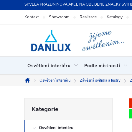
Přejít
SKVĚLÁ PRÁZDNINOVÁ AKCE NA OBLÍBENÉ ZNAČKY
SVÍTI
na
Kontakt
Showroom
Realizace
Katalogy
obsah
Osvětlení interiéru
Podle místností
Osvětlení interiéru
Závěsná svítidla a lustry
Z
Domů
P
Přeskočit
Kategorie
kategorie
o
Osvětlení interiéru