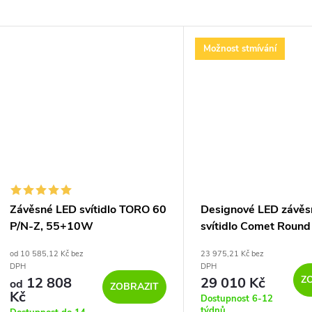
Možnost stmívání
Závěsné LED svítidlo TORO 60
Designové LED závěs
P/N-Z, 55+10W
svítidlo Comet Round
PC1377
od 10 585,12 Kč bez
23 975,21 Kč bez
DPH
DPH
Z
12 808
29 010 Kč
od
ZOBRAZIT
Kč
Dostupnost 6-12
týdnů