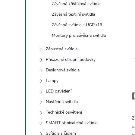
n
Závěsná křišťálová svítidla
e
Závěsná textilní svítidla
Závěsná svítidla s UGR<19
l
Montury pro závěsná svítidla
Zápustná svítidla
Přisazené stropní bodovky
Designová svítidla
Lampy
LED osvětlení
Nástěnná svítidla
Technické osvětlení
Z
SMART stmívatelná svítidla
o
Svítidla s čidlem