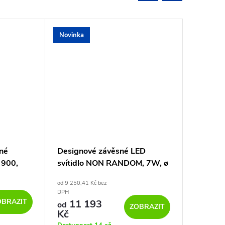
Novinka
né
Designové závěsné LED
Závěsné
 900,
svítidlo NON RANDOM, 7W, ø
5W 30
33 cm, CRI90
od 9 250,41 Kč bez
od 1 710,7
DPH
DPH
OBRAZIT
11 193
2 0
od
od
ZOBRAZIT
Kč
Dostupno
pracovníc