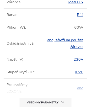
Výrobce
:
Ideal Lux
Barva
:
Bílá
Příkon (W)
:
60W
ano, záleží na použité
Ovládání/stmívání
:
žárovce
Napětí (V)
:
230V
Stupeň krytí - IP
:
IP20
Pro systémy
ano
LOXONE
:
VŠECHNY PARAMETRY