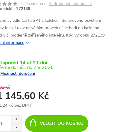
Podrobnosti hodnocení
Neohodnoceno
produktu:
272139
sné svítidlo Carta SP1 z kolekce interiérového osvětlení
ky Ideal Lux v největším provedení se hodí do každého
icky či moderně zařízeného interiéru. Kód výrobku 272139
ilní informace
tupnost 14 až 21 dní
7.9.2026
Možnosti doručení
32 Kč
1 145,60 Kč
1,24 Kč bez DPH
ná
:
VLOŽIT DO KOŠÍKU