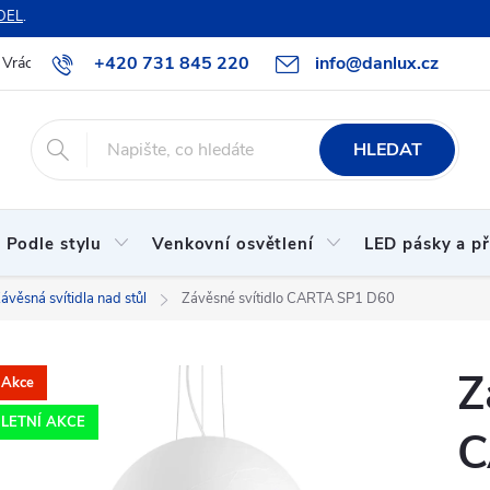
DEL
.
+420 731 845 220
info@danlux.cz
Vrácení zboží a reklamace
O nás
B2B spolupráce
Hodnoc
HLEDAT
Podle stylu
Venkovní osvětlení
LED pásky a př
ávěsná svítidla nad stůl
Závěsné svítidlo CARTA SP1 D60
Z
Akce
LETNÍ AKCE
C