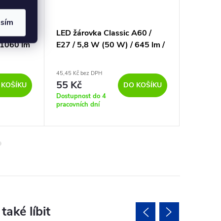
asím
 A60 /
LED žárovka Classic A60 /
LED žár
 1060 lm
E27 / 5,8 W (50 W) / 645 lm /
Globe /
teplá bílá
470 lm /
45,45 Kč bez DPH
53,72 Kč b
55 Kč
65 Kč
 KOŠÍKU
DO KOŠÍKU
Dostupnost do 4
Dostupno
pracovních dní
pracovníc