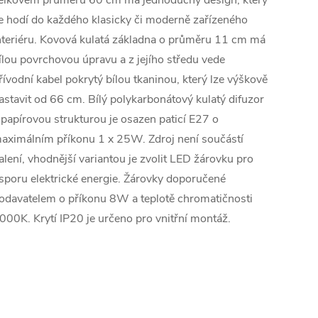
elkovém průměru 60 cm má jednoduchý design, který
e hodí do každého klasicky či moderně zařízeného
nteriéru. Kovová kulatá základna o průměru 11 cm má
ílou povrchovou úpravu a z jejího středu vede
řívodní kabel pokrytý bílou tkaninou, který lze výškově
astavit od 66 cm. Bílý polykarbonátový kulatý difuzor
 papírovou strukturou je osazen paticí E27 o
aximálním příkonu 1 x 25W. Zdroj není součástí
alení, vhodnější variantou je zvolit LED žárovku pro
sporu elektrické energie. Žárovky doporučené
odavatelem o příkonu 8W a teplotě chromatičnosti
000K. Krytí IP20 je určeno pro vnitřní montáž.