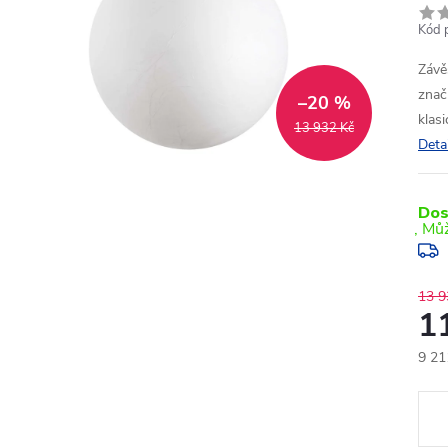
Kód 
Závě
znač
–20 %
klas
13 932 Kč
Deta
Dos
13 9
1
9 21
Měr
cena