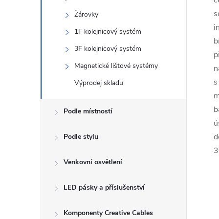
c
s
Žárovky
i
1F kolejnicový systém
b
3F kolejnicový systém
p
Magnetické lištové systémy
n
s
Výprodej skladu
m
b
Podle místností
ú
d
Podle stylu
3
Venkovní osvětlení
LED pásky a příslušenství
Komponenty Creative Cables