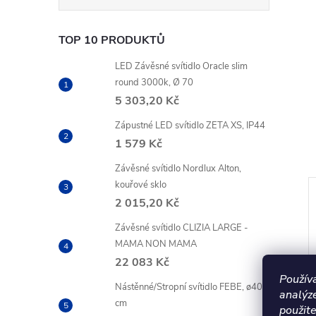
TOP 10 PRODUKTŮ
LED Závěsné svítidlo Oracle slim
round 3000k, Ø 70
5 303,20 Kč
Zápustné LED svítidlo ZETA XS, IP44
1 579 Kč
Závěsné svítidlo Nordlux Alton,
kouřové sklo
2 015,20 Kč
Závěsné svítidlo CLIZIA LARGE -
MAMA NON MAMA
22 083 Kč
Použív
Nástěnné/Stropní svítidlo FEBE, ø40
analýz
cm
použite