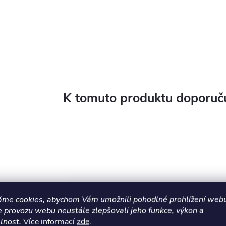
K tomuto produktu doporuču
áme cookies, abychom Vám umožnili pohodlné prohlížení webu
e provozu webu neustále zlepšovali jeho funkce, výkon a
lnost.
Více informací
zde
.