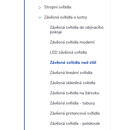
s
Stropní svítidla
t
Závěsná svítidla a lustry
r
Závěsná svítidla do obývacího
pokoje
a
Závěsná svítidla moderní
LED závěsná svítidla
n
Závěsná svítidla nad stůl
n
Závěsná lineární svítidla
Závěsná skleněná svítidla
í
Závěsná svítidla na žárovku
p
Závěsná svítidla - tubusy
Závěsná prstencová svítidla
a
Závěsná svítidla - polokoule