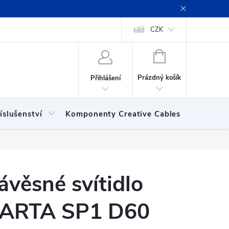
ení obchodu
Obchodní podmínky
Podmínky ochrany osobních
CZK
NÁKUPNÍ
KOŠÍK
Prázdný košík
Přihlášení
íslušenství
Komponenty Creative Cables
Show
ávěsné svítidlo
ARTA SP1 D60