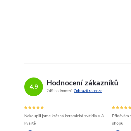
Hodnocení zákazníků
4,9
249 hodnocení
Zobrazit recenze
Nakoupili jsme krásná keramická svítidla v A
Přidávám 
kvalitě
shopu