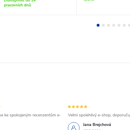
Dostupnost do 14
pracovních dnů
se ke spokojeným recenzentům e-
Velmi spolehlivý e-shop, doporučuj
Jana Brejchová