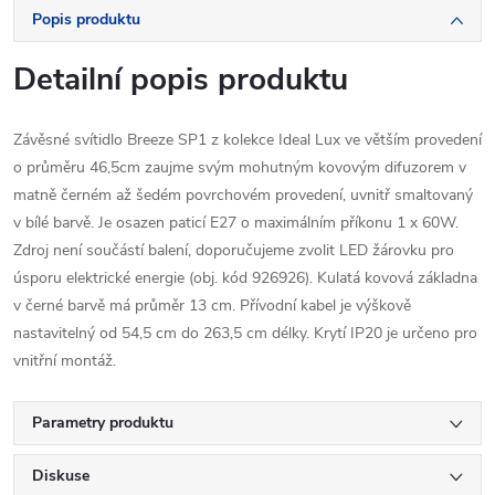
Popis produktu
Detailní popis produktu
Závěsné svítidlo Breeze SP1 z kolekce Ideal Lux ve větším provedení
o průměru 46,5cm zaujme svým mohutným kovovým difuzorem v
matně černém až šedém povrchovém provedení, uvnitř smaltovaný
v bílé barvě. Je osazen paticí E27 o maximálním příkonu 1 x 60W.
Zdroj není součástí balení, doporučujeme zvolit LED žárovku pro
úsporu elektrické energie (obj. kód 926926). Kulatá kovová základna
v černé barvě má průměr 13 cm. Přívodní kabel je výškově
nastavitelný od 54,5 cm do 263,5 cm délky. Krytí IP20 je určeno pro
vnitřní montáž.
Parametry produktu
Diskuse