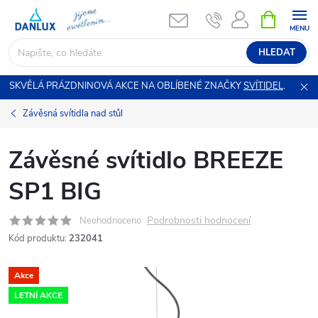
Přejít
NÁKUPNÍ
KOŠÍK
na
obsah
HLEDAT
SKVĚLÁ PRÁZDNINOVÁ AKCE NA OBLÍBENÉ ZNAČKY
SVÍTIDEL
.
Závěsná svítidla nad stůl
Závěsné svítidlo BREEZE
SP1 BIG
Podrobnosti hodnocení
Neohodnoceno
Kód produktu:
232041
Akce
LETNÍ AKCE