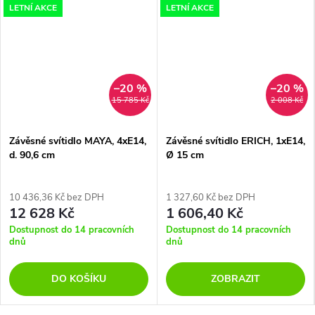
LETNÍ AKCE
LETNÍ AKCE
–20 %
–20 %
15 785 Kč
2 008 Kč
Závěsné svítidlo MAYA, 4xE14,
Závěsné svítidlo ERICH, 1xE14,
d. 90,6 cm
Ø 15 cm
10 436,36 Kč bez DPH
1 327,60 Kč bez DPH
12 628 Kč
1 606,40 Kč
Dostupnost do 14 pracovních
Dostupnost do 14 pracovních
dnů
dnů
DO KOŠÍKU
ZOBRAZIT