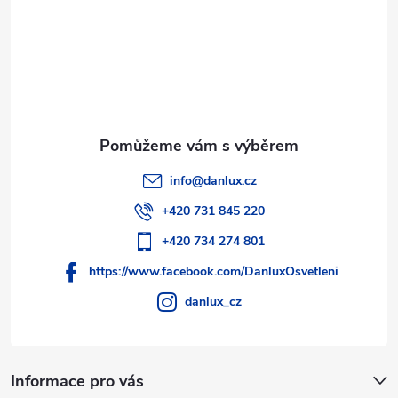
í
info
@
danlux.cz
+420 731 845 220
+420 734 274 801
https://www.facebook.com/DanluxOsvetleni
danlux_cz
Informace pro vás