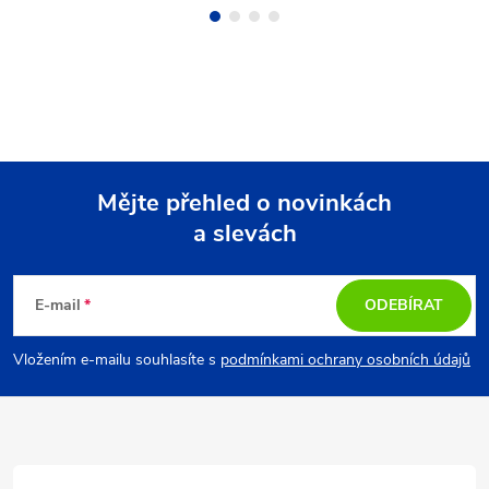
Mějte přehled o novinkách
a slevách
Z
á
E-mail
ODEBÍRAT
p
Vložením e-mailu souhlasíte s
podmínkami ochrany osobních údajů
a
t