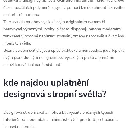
s
estetiku a design
, vyrábí se
z kvalitních materiálů
- sklo, kov, dřevo
či ze speciálních polymerů, s jejichž pomocí lze dosáhnout luxusního
u
a estetického dojmu.
Tato svítidla mnohdy vynikají svým
originálním tvarem či
barevnými výraznými prvky
a často
disponují mnoha moderními
funkcemi
v podobě například stmívání, změny barvy světla či změny
intenzity světla.
Běžná stropní svítidla jsou spíše praktická a nenápadná, jsou typická
svým jednoduchým designem bez výrazných prvků a primárně
slouží k osvětlení dané místnosti.
kde najdou uplatnění
designová stropní světla?
Designová stropní světla mohou být využita
v různých typech
interiérů
, od moderních a minimalistických prostorů po tradiční a
luxusní místnosti.