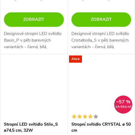
ZOBRAZIT
ZOBRAZIT
Designové stropní LED svítidlo
Designové stropní LED svítidlo
Basin_P v pěti barevných
Cristalbolla_S v pěti barevných
variantách - černá, bílá,
variantách - černá, bílá,
broskvová, petrolejová a tmavě
broskvová, petrolejová a tmavě
Akce
modrá.
modrá.
–57 %
15 551 Kč
Stropní LED svítidlo Stilo_S
Stropní svítidlo CRYSTAL ø 50
ø74,5 cm, 32W
cm