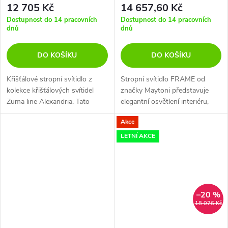
12 705 Kč
14 657,60 Kč
Dostupnost do 14 pracovních
Dostupnost do 14 pracovních
dnů
dnů
DO KOŠÍKU
DO KOŠÍKU
Křišťálové stropní svítidlo z
Stropní svítidlo FRAME od
kolekce křišťálových svítidel
značky Maytoni představuje
Zuma line Alexandria. Tato
elegantní osvětlení interiéru,
kolekce se vyznačuje
které díky svému kovovému
Akce
neobvyklými tvary, které si ale
zpracování ve zlaté barvě
zachovávají eleganci s
přináší do prostoru luxusní
LETNÍ AKCE
využitím...
nádech.
–20 %
18 076 Kč