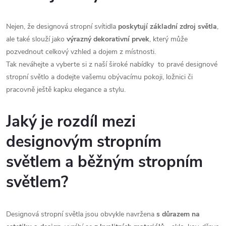
c
o
í
v
Nejen, že designová stropní svítidla
poskytují základní zdroj světla
,
á
ale také slouží jako
výrazný dekorativní prvek
, který může
p
n
pozvednout celkový vzhled a dojem z místnosti.
r
Tak neváhejte a vyberte si z naší široké nabídky to pravé designové
í
stropní světlo a dodejte vašemu obývacímu pokoji, ložnici či
v
pracovně ještě kapku elegance a stylu.
k
Jaký je rozdíl mezi
y
designovým stropním
v
světlem a běžným stropním
ý
světlem?
p
i
Designová stropní světla jsou obvykle navržena
s důrazem na