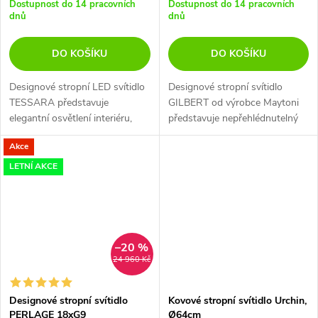
Dostupnost do 14 pracovních
Dostupnost do 14 pracovních
dnů
dnů
DO KOŠÍKU
DO KOŠÍKU
Designové stropní LED svítidlo
Designové stropní svítidlo
TESSARA představuje
GILBERT od výrobce Maytoni
elegantní osvětlení interiéru,
představuje nepřehlédnutelný
které díky svému průměru 800
prvek interiéru, který díky 12
Akce
mm a zlaté barvě vynikne v
paticím E27 zajistí rovnoměrné
každém moderním prostoru.
nasvětlení prostoru. Svítidlo v...
LETNÍ AKCE
–20 %
24 960 Kč
Designové stropní svítidlo
Kovové stropní svítidlo Urchin,
PERLAGE 18xG9
Ø64cm