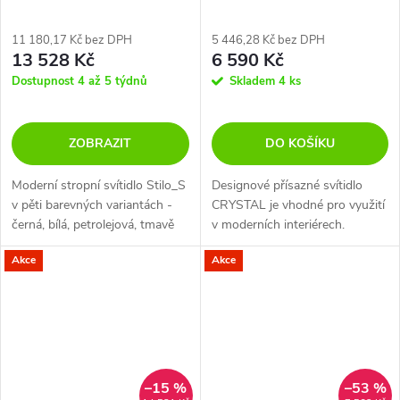
11 180,17 Kč bez DPH
5 446,28 Kč bez DPH
13 528 Kč
6 590 Kč
Dostupnost 4 až 5 týdnů
Skladem
4 ks
ZOBRAZIT
DO KOŠÍKU
Moderní stropní svítidlo Stilo_S
Designové přísazné svítidlo
v pěti barevných variantách -
CRYSTAL je vhodné pro využití
černá, bílá, petrolejová, tmavě
v moderních interiérech.
modrá a broskvová.
Akce
Akce
–15 %
–53 %