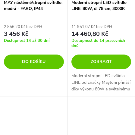
MAY nástěnné/stropní svítidlo,
Moderní stropní LED svítidlo
modrá - FARO, IP44
LINE, 80W, d. 78 cm, 3000K
2 856,20 Kč bez DPH
11 951,07 Kč bez DPH
3 456 Kč
14 460,80 Kč
Dostupnost 14 až 30 dní
Dostupnost do 14 pracovních
dnů
DO KOŠÍKU
ZOBRAZIT
Moderní stropní LED svítidlo
LINE od značky Maytoni přináší
díky výkonu 80W a světelnému
toku 5000 lm efektivní osvětlení
do každého interiéru.