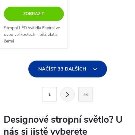
ZOBRAZIT
Stropní LED svítidla Espiral ve
dvou velikostech - bílá, zlatá,
černá
O
NAČÍST 33 DALŠÍCH
v
l
S
1
44
t
á
r
d
á
Designové stropní světlo? U
a
n
nás si jistě vyberete
k