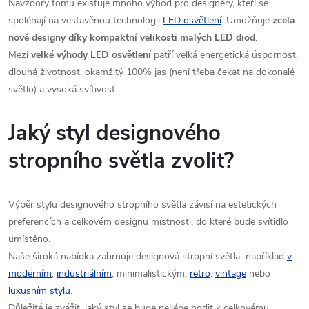
Navzdory tomu existuje mnoho výhod pro designéry, kteří se
spoléhají na vestavěnou technologii
LED osvětlení
. Umožňuje
zcela
nové designy díky kompaktní velikosti malých LED diod
.
Mezi
velké výhody LED osvětlení
patří velká energetická úspornost,
dlouhá životnost, okamžitý 100% jas (není třeba čekat na dokonalé
světlo) a vysoká svítivost.
Jaký styl designového
stropního světla zvolit?
Výběr stylu designového stropního světla závisí na estetických
preferencích a celkovém designu místnosti, do které bude svítidlo
umístěno.
Naše široká nabídka zahrnuje designová stropní světla například
v
moderním
,
industriálním
, minimalistickým,
retro
,
vintage
nebo
luxusním stylu
.
Důležité je zvážit, jaký styl se bude nejlépe hodit k celkovému