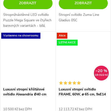
ZOBRAZIT
ZOBRAZIT
Stropní/nástěnné LED svítidlo
Stropní svítidlo Zuma Line
Puzzle Mega Square ve čtyřech
Gladius 05C
barevných variantách - bílá,
černá, červen a taupe.
Vystaveno na showroomu
Akce
LETNÍ AKCE
–20 %
18 322 Kč
Luxusní stropní křišťálové
Luxusní stropní svítidlo
svítidlo Alexandria Ø40 cm
FRAME, 60W, ⌀ 65 cm, 9xE14
10 500 Kč bez DPH
12 113,72 Kč bez DPH