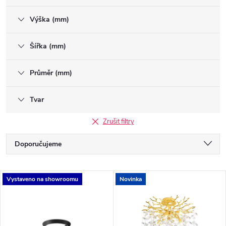
Výška (mm)
Šířka (mm)
Průměr (mm)
Tvar
Zrušit filtry
Ř
Doporučujeme
a
Nejlevnější
V
Vystaveno na showroomu
Novinka
Nejdražší
z
ý
Nejprodávanější
e
Abecedně