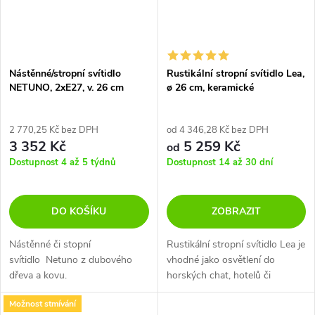
Nástěnné/stropní svítidlo
Rustikální stropní svítidlo Lea,
NETUNO, 2xE27, v. 26 cm
ø 26 cm, keramické
2 770,25 Kč bez DPH
od 4 346,28 Kč bez DPH
3 352 Kč
5 259 Kč
od
Dostupnost 4 až 5 týdnů
Dostupnost 14 až 30 dní
DO KOŠÍKU
ZOBRAZIT
Nástěnné či stopní
Rustikální stropní svítidlo Lea je
svítidlo Netuno z dubového
vhodné jako osvětlení do
dřeva a kovu.
horských chat, hotelů či
restaurací. Keramické stínidlo v
Možnost stmívání
cihlové hnědé barvě a bílou