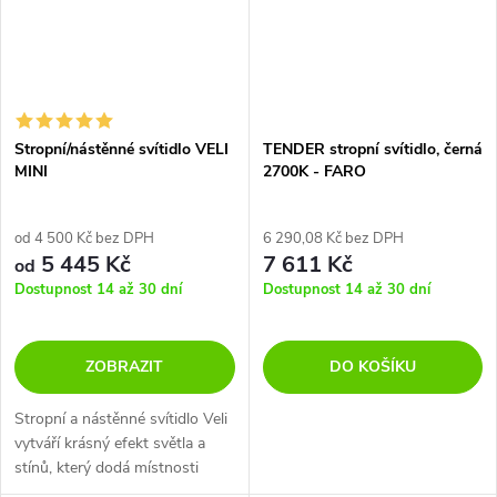
Stropní/nástěnné svítidlo VELI
TENDER stropní svítidlo, černá
MINI
2700K - FARO
od 4 500 Kč bez DPH
6 290,08 Kč bez DPH
5 445 Kč
7 611 Kč
od
Dostupnost 14 až 30 dní
Dostupnost 14 až 30 dní
ZOBRAZIT
DO KOŠÍKU
Stropní a nástěnné svítidlo Veli
vytváří krásný efekt světla a
stínů, který dodá místnosti
jedinečnou atmosféru. Svítidlo