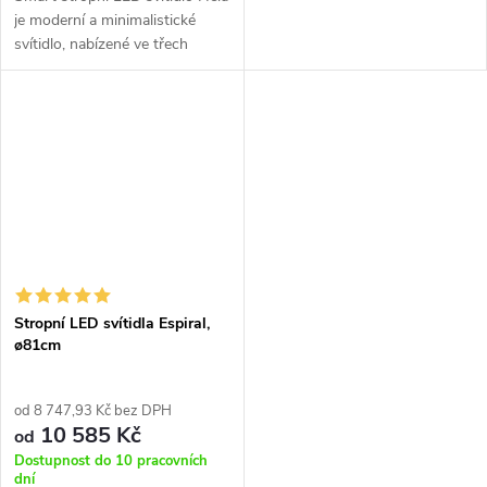
je moderní a minimalistické
svítidlo, nabízené ve třech
barevných variantách v černé,
kávové a bílé barvě. U svítidla
Hela lze měnit barvu...
Stropní LED svítidla Espiral,
ø81cm
od 8 747,93 Kč bez DPH
10 585 Kč
od
Dostupnost do 10 pracovních
dní