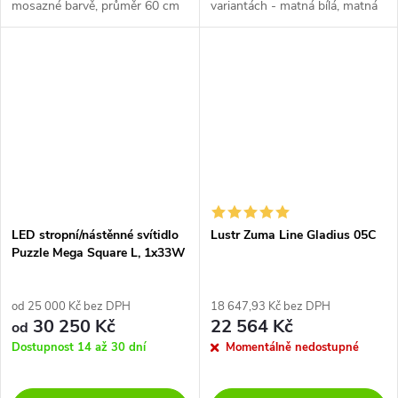
mosazné barvě, průměr 60 cm
variantách - matná bílá, matná
účelně nasvítí obývací pokoj,
černá, terra a champagne.
kuchyň nebo jídelní stůl.
Materiál hliník s práškově
lakovanou...
LED stropní/nástěnné svítidlo
Lustr Zuma Line Gladius 05C
Puzzle Mega Square L, 1x33W
od 25 000 Kč bez DPH
18 647,93 Kč bez DPH
30 250 Kč
22 564 Kč
od
Dostupnost 14 až 30 dní
Momentálně nedostupné