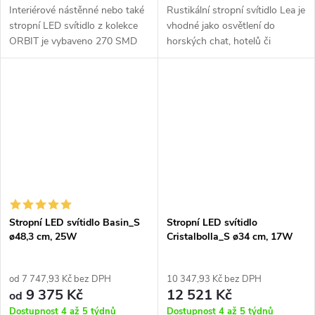
Interiérové nástěnné nebo také
Rustikální stropní svítidlo Lea je
stropní LED svítidlo z kolekce
vhodné jako osvětlení do
ORBIT je vybaveno 270 SMD
horských chat, hotelů či
LED 2835 diodami o výkonu
restaurací. Průměr stínidla je
270x0,15W. Cena platí za
29cm. Stínidlo je z bílé keramiky
rozbalený 1 kus skladem.
a je zdobeno květinovým...
Stropní LED svítidlo Basin_S
Stropní LED svítidlo
ø48,3 cm, 25W
Cristalbolla_S ø34 cm, 17W
od 7 747,93 Kč bez DPH
10 347,93 Kč bez DPH
9 375 Kč
12 521 Kč
od
Dostupnost 4 až 5 týdnů
Dostupnost 4 až 5 týdnů