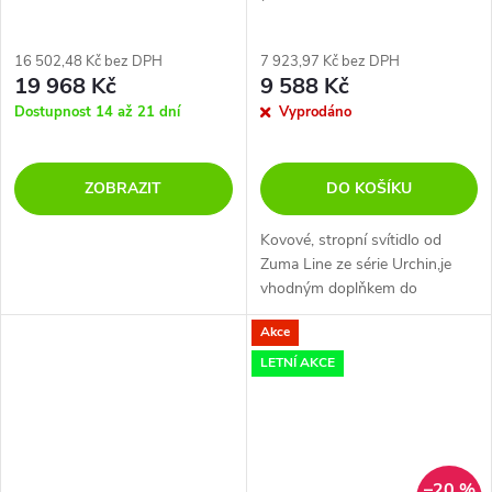
16 502,48 Kč bez DPH
7 923,97 Kč bez DPH
19 968 Kč
9 588 Kč
Dostupnost 14 až 21 dní
Vyprodáno
ZOBRAZIT
DO KOŠÍKU
Kovové, stropní svítidlo od
Zuma Line ze série Urchin,je
vhodným doplňkem do
moderního interiéru. Toto
Akce
svítidlo je vyrobeno z kovu a
má průměr 64 cm. Svítidlo se
LETNÍ AKCE
vyrábí i ve...
–20 %