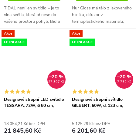
TIDAL není jen svítidlo – je to
Nur Gloss má tělo z lakovaného
vlna světla, která přinese do
hliníku; difuzor z
vašeho prostoru pohyb, klid a
termoplastického materiálu;
estetickou harmonii.
horní kryt z borosilikátového
Akce
Akce
skla pískovaného bílou nebo
černou barvou. K dispozici v
LETNÍ AKCE
LETNÍ AKCE
halogenovém...
–20 %
–20 %
27 307 Kč
7 752 Kč
Designové stropní LED svítidlo
Designové stropní svítidlo
TESSARA, 72W, ⌀ 80 cm,
GILBERT, 60W, d. 123 cm,
3000K
12xE27
18 054,21 Kč bez DPH
5 125,29 Kč bez DPH
21 845,60 Kč
6 201,60 Kč