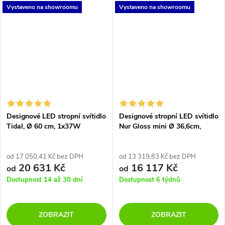
Vystaveno na showroomu
Vystaveno na showroomu
je vyrobeno z kvalitních
materiálů a ručně zpracováno,...
Designové LED stropní svítidlo
Designové stropní LED svítidlo
Tidal, Ø 60 cm, 1x37W
Nur Gloss mini Ø 36,6cm,
2700K, 1 x E27
od 17 050,41 Kč bez DPH
od 13 319,83 Kč bez DPH
20 631 Kč
16 117 Kč
od
od
Dostupnost 14 až 30 dní
Dostupnost 6 týdnů
ZOBRAZIT
ZOBRAZIT