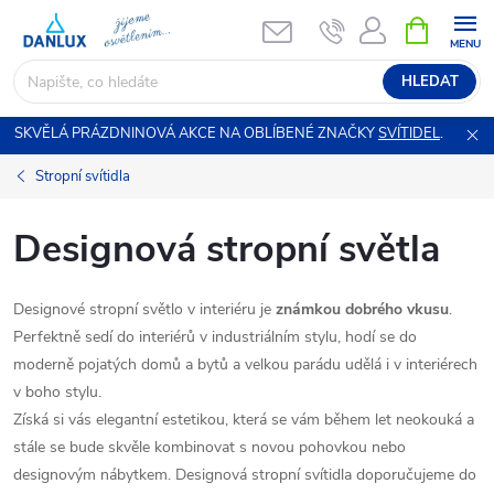
Přejít
NÁKUPNÍ
KOŠÍK
na
obsah
HLEDAT
SKVĚLÁ PRÁZDNINOVÁ AKCE NA OBLÍBENÉ ZNAČKY
SVÍTIDEL
.
Stropní svítidla
Designová stropní světla
Designové stropní světlo
v interiéru je
známkou dobrého vkusu
.
Perfektně sedí do interiérů v industriálním stylu, hodí se do
moderně pojatých domů a bytů a velkou parádu udělá i v interiérech
v boho stylu.
Získá si vás elegantní estetikou, která se vám během let neokouká a
stále se bude skvěle kombinovat s novou pohovkou nebo
designovým nábytkem. Designová stropní svítidla doporučujeme do