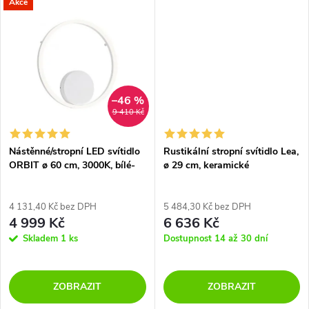
t
Akce
doplňují čiré skleněné
ů
dekorativní závěsy připomínající
ů
krystalové...
–46 %
9 410 Kč
Nástěnné/stropní LED svítidlo
Rustikální stropní svítidlo Lea,
ORBIT ø 60 cm, 3000K, bílé-
ø 29 cm, keramické
ROZBALENO
4 131,40 Kč bez DPH
5 484,30 Kč bez DPH
4 999 Kč
6 636 Kč
Skladem
1 ks
Dostupnost 14 až 30 dní
ZOBRAZIT
ZOBRAZIT