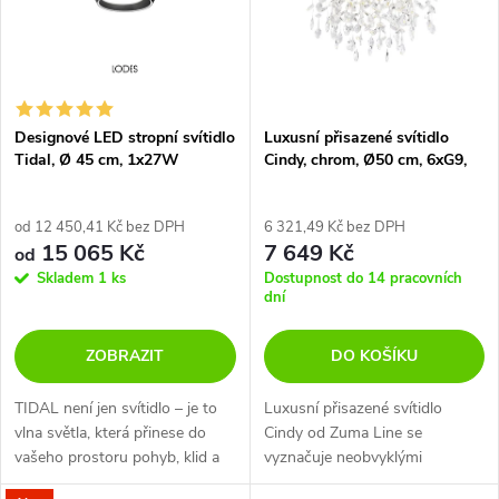
p
n
i
í
s
p
Designové LED stropní svítidlo
Luxusní přisazené svítidlo
Tidal, Ø 45 cm, 1x27W
Cindy, chrom, Ø50 cm, 6xG9,
p
max 3,5W
r
r
od 12 450,41 Kč bez DPH
6 321,49 Kč bez DPH
15 065 Kč
7 649 Kč
o
od
o
Skladem
1 ks
Dostupnost do 14 pracovních
dní
d
d
ZOBRAZIT
DO KOŠÍKU
u
u
TIDAL není jen svítidlo – je to
Luxusní přisazené svítidlo
k
vlna světla, která přinese do
Cindy od Zuma Line se
k
vašeho prostoru pohyb, klid a
vyznačuje neobvyklými
t
estetickou harmonii.
tvary. Kovovou konstrukci