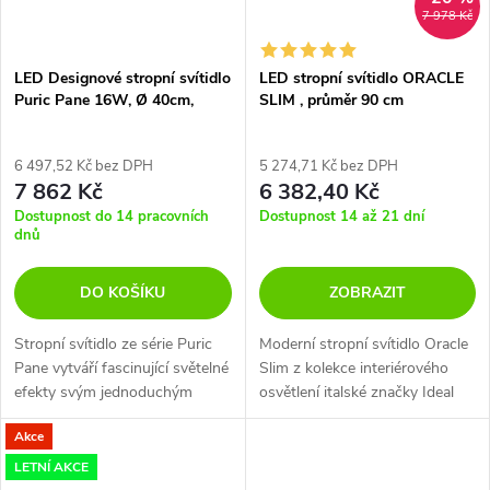
7 978 Kč
LED Designové stropní svítidlo
LED stropní svítidlo ORACLE
Puric Pane 16W, Ø 40cm,
SLIM , průměr 90 cm
Zigbee
6 497,52 Kč bez DPH
5 274,71 Kč bez DPH
7 862 Kč
6 382,40 Kč
Dostupnost do 14 pracovních
Dostupnost 14 až 21 dní
dnů
DO KOŠÍKU
ZOBRAZIT
Stropní svítidlo ze série Puric
Moderní stropní svítidlo Oracle
Pane vytváří fascinující světelné
Slim z kolekce interiérového
efekty svým jednoduchým
osvětlení italské značky Ideal
minimalistickým designem.
Lux je vhodný pro osvícení
Akce
Svítidlo se vyznačuje moderní
velkých místností, jako jsou
technologií. Designové svítidlo...
obývací pokoje,...
LETNÍ AKCE