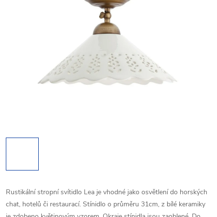
Rustikální stropní svítidlo Lea je vhodné jako osvětlení do horských
chat, hotelů či restaurací. Stínidlo o průměru 31cm, z bílé keramiky
je zdobeno květinovým vzorem. Okraje stínidla jsou zaoblené. Do