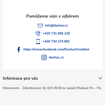
info
@
danlux.cz
+420 731 845 220
+420 734 274 801
https://www.facebook.com/DanluxOsvetleni
danlux_cz
Informace pro vás
Showroom - Zábrdovická 10, 615 00 Brno (areál Hlubna) Po - Pá: