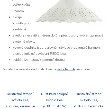
květinovým
vzorem
okraje
stínidla jsou
zaoblené
světlo z něj svítí směrem dolů a přes otvory vytváří zajímavé
světelné efekty
kovové doplňky jsou barevně i stylově v dokonalé harmonii
s celou kolekcí osvětlení REDO Lea
svítidlo lze nastavit pomocí kloubu
V nabídce můžete najít další krásné
svítidla LEA
nebo jiné.
Rustikální stropní
Rustikální stropní
Rustikální stropní
svítidlo Lea,
svítidlo Lea,
svítidlo Lea,
ø 29 cm, keramické
ø 30 cm, 42 W
ø 26 cm, keramické