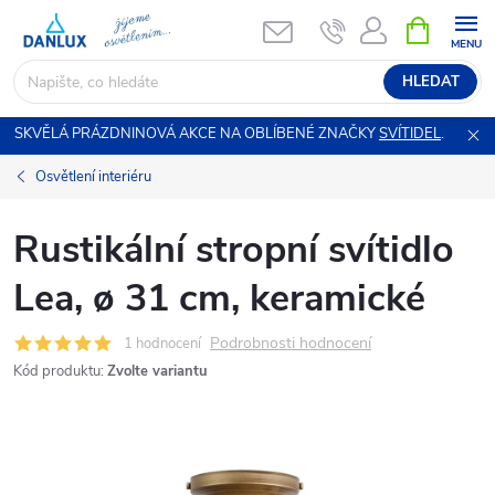
Přejít
NÁKUPNÍ
KOŠÍK
na
obsah
HLEDAT
SKVĚLÁ PRÁZDNINOVÁ AKCE NA OBLÍBENÉ ZNAČKY
SVÍTIDEL
.
Osvětlení interiéru
Rustikální stropní svítidlo
Lea, ø 31 cm, keramické
Podrobnosti hodnocení
1 hodnocení
Kód produktu:
Zvolte variantu