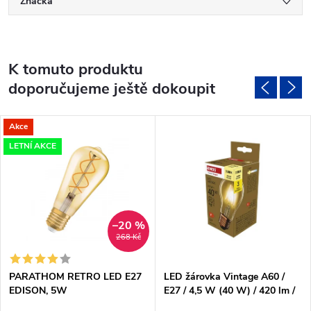
Značka
K tomuto produktu
doporučujeme ještě dokoupit
Akce
LETNÍ AKCE
–20 %
268 Kč
PARATHOM RETRO LED E27
LED žárovka Vintage A60 /
EDISON, 5W
E27 / 4,5 W (40 W) / 420 lm /
teplá bílá