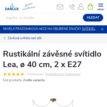
Přejít
NÁKUPNÍ
KOŠÍK
na
obsah
HLEDAT
SKVĚLÁ PRÁZDNINOVÁ AKCE NA OBLÍBENÉ ZNAČKY
SVÍTIDEL
.
Závěsná svítidla nad stůl
Rustikální závěsné svítidlo
Lea, ø 40 cm, 2 x E27
Podrobnosti hodnocení
4 hodnocení
Kód produktu:
Zvolte variantu