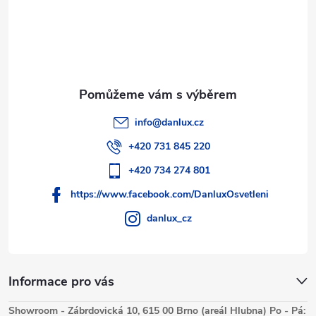
í
info
@
danlux.cz
+420 731 845 220
+420 734 274 801
https://www.facebook.com/DanluxOsvetleni
danlux_cz
Informace pro vás
Showroom - Zábrdovická 10, 615 00 Brno (areál Hlubna) Po - Pá: