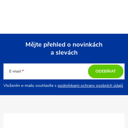
Mějte přehled o novinkách
a slevách
Z
á
E-mail
ODEBÍRAT
p
Vložením e-mailu souhlasíte s
podmínkami ochrany osobních údajů
a
t