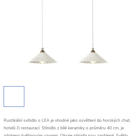
Rustikální svítidlo o LEA je vhodné jako osvětlení do horských chat,
hotelů či restaurací. Stínidlo z bílé keramiky o průměru 40 cm, je
zdobeno květinovým vzorem. Okraje stínidla jsou zaoblené. Světlo