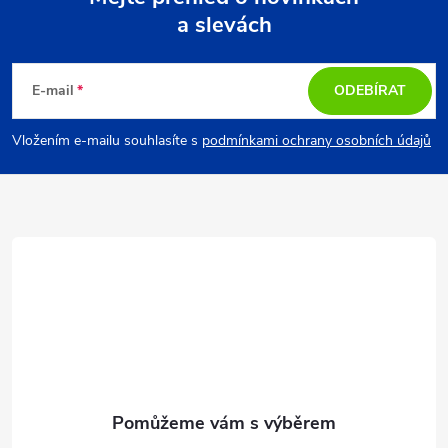
a slevách
Z
á
E-mail
ODEBÍRAT
p
Vložením e-mailu souhlasíte s
podmínkami ochrany osobních údajů
a
t
í