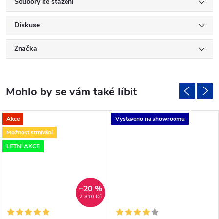
Soubory ke stažení
Diskuse
Značka
Akce
Vystaveno na showroomu
Možnost stmívání
LETNÍ AKCE
–20 %
2 399 Kč