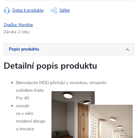
Dotaz k produktu
Sdílet
Značka:
Nordlux
Záruka
:
2 roky
Popis produktu
Detailní popis produktu
Bønnelycke MDD přichází s novinkou, stropním
svítidlem
Kaito
Pro 40
snoubí
se v něm
moderní design
a inovace