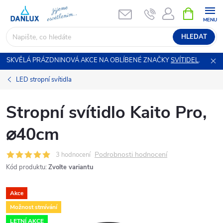
Přejít
NÁKUPNÍ
KOŠÍK
na
obsah
HLEDAT
SKVĚLÁ PRÁZDNINOVÁ AKCE NA OBLÍBENÉ ZNAČKY
SVÍTIDEL
.
LED stropní svítidla
Stropní svítidlo Kaito Pro,
⌀40cm
Podrobnosti hodnocení
3 hodnocení
Kód produktu:
Zvolte variantu
Akce
Možnost stmívání
LETNÍ AKCE