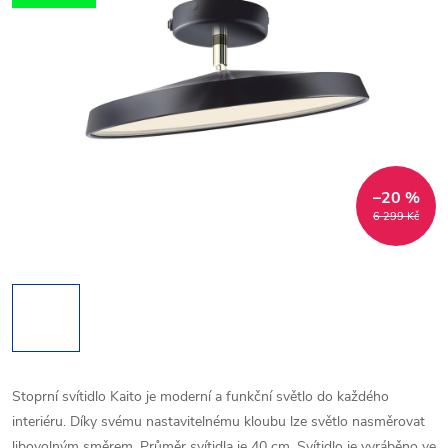
–20 %
6 299 Kč
Stoprní svítidlo Kaito je moderní a funkční světlo do každého
interiéru. Díky svému nastavitelnému kloubu lze světlo nasměrovat
libovolným směrem. Průměr svítidla je 40 cm. Svítidlo je vyráběno ve