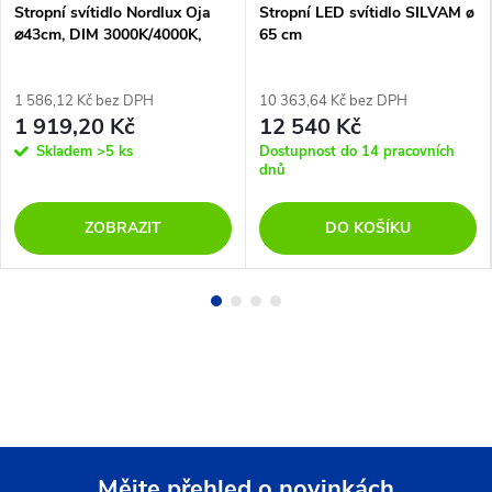
Stropní svítidlo Nordlux Oja
Stropní LED svítidlo SILVAM ø
⌀43cm, DIM 3000K/4000K,
65 cm
IP54
1 586,12 Kč bez DPH
10 363,64 Kč bez DPH
1 919,20 Kč
12 540 Kč
Skladem
>5 ks
Dostupnost do 14 pracovních
dnů
ZOBRAZIT
DO KOŠÍKU
Mějte přehled o novinkách