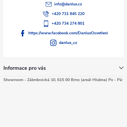
info
@
danlux.cz
+420 731 845 220
+420 734 274 801
https://www.facebook.com/DanluxOsvetleni
danlux_cz
Informace pro vás
Showroom - Zábrdovická 10, 615 00 Brno (areál Hlubna) Po - Pá: