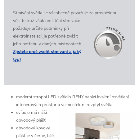
Stmívání světla se všeobecně považuje za prospěšnou
věc. Jelikož
však umístění stmívače
požaduje určité podmínky při
elektroinstalaci, je potřebné zvážit
jeho potřebu v daných místnostech.
Zjistěte proč zvolit stmívání a jaký
typ?
moderní stropní LED svítidlo RENY nabízí kvalitní osvětlení
interiérových prostor
a velmi efektní rozptyl světla
svítidlo má nižší
obvodový plášť
obvodový kovový
plášť je v černé, bílé,