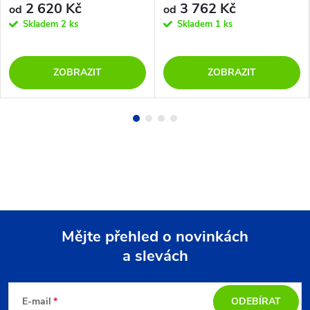
2 620 Kč
3 762 Kč
od
od
Skladem
2 ks
Skladem
1 ks
ZOBRAZIT
ZOBRAZIT
Mějte přehled o novinkách
a slevách
Z
á
E-mail
ODEBÍRAT