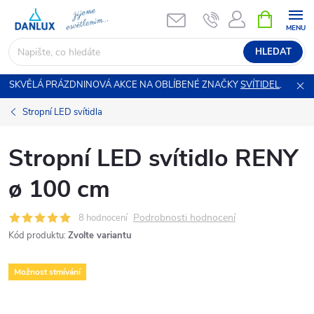
Přejít
NÁKUPNÍ
KOŠÍK
na
obsah
HLEDAT
SKVĚLÁ PRÁZDNINOVÁ AKCE NA OBLÍBENÉ ZNAČKY
SVÍTIDEL
.
Stropní LED svítidla
Stropní LED svítidlo RENY
ø 100 cm
Podrobnosti hodnocení
8 hodnocení
Kód produktu:
Zvolte variantu
Možnost stmívání