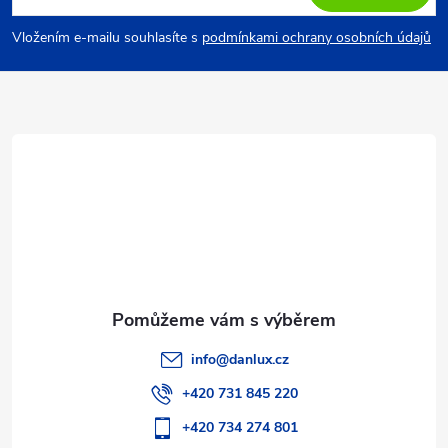
p
Vložením e-mailu souhlasíte s
podmínkami ochrany osobních údajů
a
t
í
info
@
danlux.cz
+420 731 845 220
+420 734 274 801