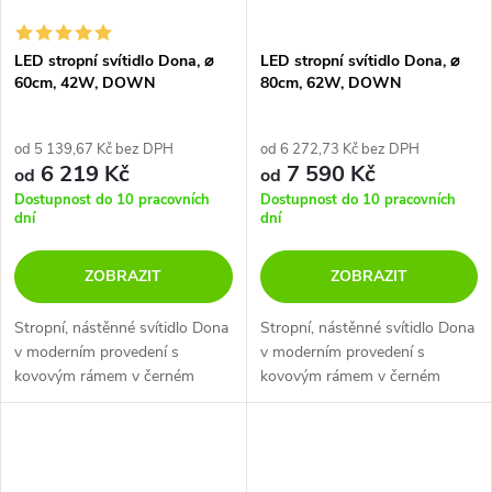
LED stropní svítidlo Dona, ⌀
LED stropní svítidlo Dona, ⌀
60cm, 42W, DOWN
80cm, 62W, DOWN
od 5 139,67 Kč bez DPH
od 6 272,73 Kč bez DPH
6 219 Kč
7 590 Kč
od
od
Dostupnost do 10 pracovních
Dostupnost do 10 pracovních
dní
dní
ZOBRAZIT
ZOBRAZIT
Stropní, nástěnné svítidlo Dona
Stropní, nástěnné svítidlo Dona
v moderním provedení s
v moderním provedení s
kovovým rámem v černém
kovovým rámem v černém
nebo bílém nástřiku. Svítí
nebo bílém nástřiku. Svítí
směrem dolů v teplotě světla
směrem dolů v teplotě světla
3000K a tím skvěle osvětlí
3000K a tím skvěle osvětlí
místnost. Hodí...
místnost. Hodí...