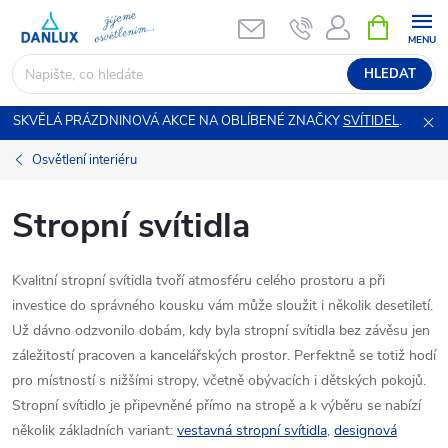
Přejít
NÁKUPNÍ
KOŠÍK
na
obsah
HLEDAT
SKVĚLÁ PRÁZDNINOVÁ AKCE NA OBLÍBENÉ ZNAČKY
SVÍTIDEL
.
Osvětlení interiéru
Stropní svítidla
Kvalitní stropní svítidla tvoří atmosféru celého prostoru a při
investice do správného kousku vám může sloužit i několik desetiletí.
Už dávno odzvonilo dobám, kdy byla stropní svítidla bez závěsu jen
záležitostí pracoven a kancelářských prostor. Perfektně se totiž hodí
pro místností s nižšími stropy, včetně obývacích i dětských pokojů.
Stropní svítidlo je připevněné přímo na stropě a k výběru se nabízí
několik základních variant:
vestavná stropní svítidla
,
designová