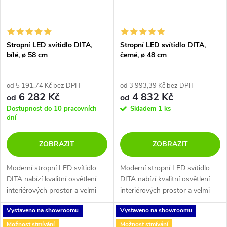
Stropní LED svítidlo DITA,
Stropní LED svítidlo DITA,
bílé, ø 58 cm
černé, ø 48 cm
od 5 191,74 Kč bez DPH
od 3 993,39 Kč bez DPH
6 282 Kč
4 832 Kč
od
od
Dostupnost do 10 pracovních
Skladem
1 ks
dní
ZOBRAZIT
ZOBRAZIT
Moderní stropní LED svítidlo
Moderní stropní LED svítidlo
DITA nabízí kvalitní osvětlení
DITA nabízí kvalitní osvětlení
interiérových prostor a velmi
interiérových prostor a velmi
efektní rozptyl světla. Na výběr
efektní rozptyl světla. Na výběr
Vystaveno na showroomu
Vystaveno na showroomu
ve 3 rozměrech a ve 2
ve 3 rozměrech a ve 2
barevných variantách. Toto...
barevných variantách. Toto...
Možnost stmívání
Možnost stmívání