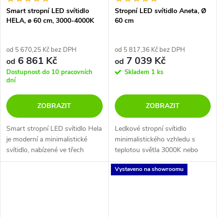
Smart stropní LED svítidlo
Stropní LED svítidlo Aneta, Ø
HELA, ø 60 cm, 3000-4000K
60 cm
od 5 670,25 Kč bez DPH
od 5 817,36 Kč bez DPH
6 861 Kč
7 039 Kč
od
od
Dostupnost do 10 pracovních
Skladem
1 ks
dní
ZOBRAZIT
ZOBRAZIT
Smart stropní LED svítidlo Hela
Ledkové stropní svítidlo
je moderní a minimalistické
minimalistického vzhledu s
svítidlo, nabízené ve třech
teplotou světla 3000K nebo
barevných variantách v černé,
4000K, kterou si nastavíte při
Vystaveno na showroomu
kávové a bílé barvě. U svítidla
instalaci. Kovové svítidlo s
Hela lze měnit barvu...
matným nastřikem a bílý spodní
difusor...