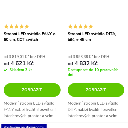
Stropní LED svítidlo FANY ø
Stropní LED svítidlo DITA,
60 cm, CCT switch
bílé, ø 48 cm
3000K/4000K
od 3 819,01 Kč bez DPH
od 3 993,39 Kč bez DPH
4 621 Kč
4 832 Kč
od
od
Skladem
3 ks
Dostupnost do 10 pracovních
dní
ZOBRAZIT
ZOBRAZIT
Moderní stropní LED svítidlo
Moderní stropní LED svítidlo
FANY nabízí kvalitní osvětlení
DITA nabízí kvalitní osvětlení
interiérových prostor a velmi
interiérových prostor a velmi
efektní rozptyl světla. Na výběr
efektní rozptyl světla. Na výběr
Vystaveno na showroomu