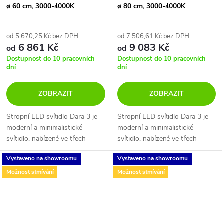
ø 60 cm, 3000-4000K
ø 80 cm, 3000-4000K
od 5 670,25 Kč bez DPH
od 7 506,61 Kč bez DPH
6 861 Kč
9 083 Kč
od
od
Dostupnost do 10 pracovních
Dostupnost do 10 pracovních
dní
dní
ZOBRAZIT
ZOBRAZIT
Stropní LED svítidlo Dara 3 je
Stropní LED svítidlo Dara 3 je
moderní a minimalistické
moderní a minimalistické
svítidlo, nabízené ve třech
svítidlo, nabízené ve třech
barevných variantách v černé,
barevných variantách v černé,
Vystaveno na showroomu
Vystaveno na showroomu
zlaté a bílé barvě. U svítidla
zlaté a bílé barvě. U svítidla
Dara lze měnit barvu LED...
Dara lze měnit barvu LED...
Možnost stmívání
Možnost stmívání