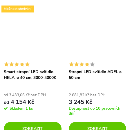
LED bodovými světly z kolekce
20 LED bodovými světly z
Možnost stmívání
interiérového osvětlení je
kolekce interiérového osvětlení
vhodné pro využití v...
je vhodné pro využití v...
Smart stropní LED svítidlo
Stropní LED svítidlo ADEL ø
HELA, ø 40 cm, 3000-4000K
50 cm
od 3 433,06 Kč bez DPH
2 681,82 Kč bez DPH
4 154 Kč
3 245 Kč
od
Skladem
1 ks
Dostupnost do 10 pracovních
dní
ZOBRAZIT
ZOBRAZIT