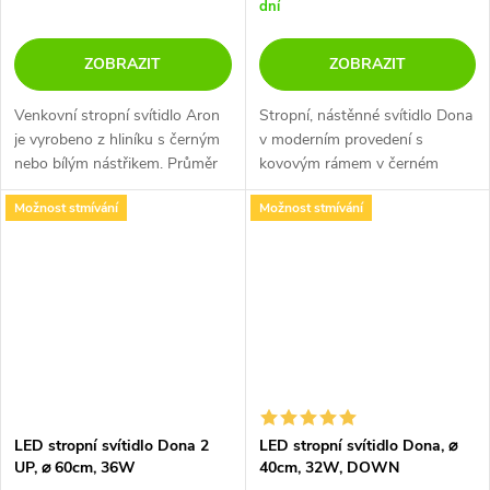
dní
ZOBRAZIT
ZOBRAZIT
Venkovní stropní svítidlo Aron
Stropní, nástěnné svítidlo Dona
je vyrobeno z hliníku s černým
v moderním provedení s
nebo bílým nástřikem. Průměr
kovovým rámem v černém
svítidla je 90mm a lze jej využít i
nebo bílém nástřiku. Svítí
Možnost stmívání
Možnost stmívání
do interiéru, například do
nahoru a tím se světlo odráží
chodeb, schodišť,...
od stěny nebo od stropu do
místnosti kam...
LED stropní svítidlo Dona 2
LED stropní svítidlo Dona, ⌀
UP, ⌀ 60cm, 36W
40cm, 32W, DOWN