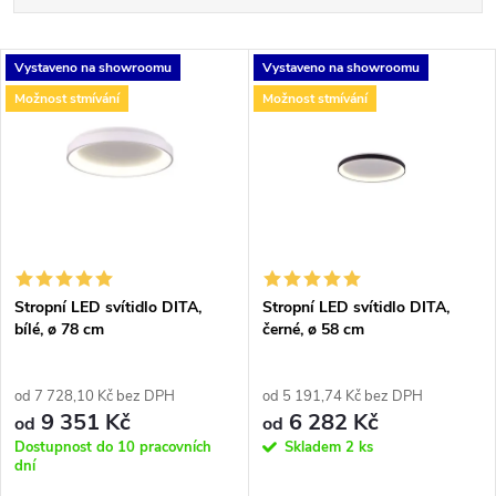
a
Nejlevnější
V
Vystaveno na showroomu
Vystaveno na showroomu
Nejdražší
z
Možnost stmívání
Možnost stmívání
ý
Nejprodávanější
e
p
Abecedně
n
i
í
s
p
Stropní LED svítidlo DITA,
Stropní LED svítidlo DITA,
bílé, ø 78 cm
černé, ø 58 cm
p
r
r
od 7 728,10 Kč bez DPH
od 5 191,74 Kč bez DPH
9 351 Kč
6 282 Kč
o
od
od
o
Dostupnost do 10 pracovních
Skladem
2 ks
dní
d