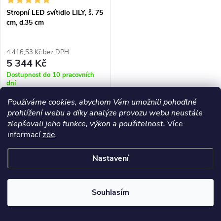
Stropní LED svítidlo LILY, š. 75
cm, d.35 cm
4 416,53 Kč bez DPH
5 344 Kč
Dostupnost do 10 pracovních
dní
Používáme cookies, abychom Vám umožnili pohodlné
DO KOŠÍKU
prohlížení webu a díky analýze provozu webu neustále
zlepšovali jeho funkce, výkon a použitelnost.
Více
Moderní provedení přisazeného
informací
zde
.
osvětlení LILY rozzáří váš
interiér a dodá mu tak perfektní
Nastavení
vzhled
O
Souhlasím
NAČÍST 28 DALŠÍCH
v