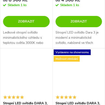
od
od
Skladem
1 ks
Skladem
1 ks
ZOBRAZIT
ZOBRAZIT
Ledkové stropní svítidlo
Stropní LED svítidlo Dara 3 je
minimalistického vzhledu s
moderní a minimalistické
teplotou světla 3000K nebo
svítidlo, nabízené ve třech
4000K, kterou si nastavíte při
barevných variantách v černé,
Vystaveno na showroomu
instalaci. Kovové svítidlo s
zlaté a bílé barvě. U svítidla
matným nastřikem a bílý spodní
Dara lze měnit barvu LED...
Možnost stmívání
difusor...
Stropní LED svítidlo DARA 3,
Stropní LED svítidlo DARA 3,