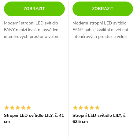
ZOBRAZIT
ZOBRAZIT
Moderní stropní LED svítidlo
Moderní stropní LED svítidlo
FANY nabízí kvalitní osvětlení
FANY nabízí kvalitní osvětlení
interiérových prostor a velmi
interiérových prostor a velmi
efektní rozptyl světla. Na výběr
efektní rozptyl světla. Na výběr
v 3 rozměrech ve 2 barevných
v 3 rozměrech ve 2 barevných
variantách. Díky...
variantách. Díky...
Stropní LED svítidlo LILY, š. 41
Stropní LED svítidlo LILY, š.
cm
62,5 cm