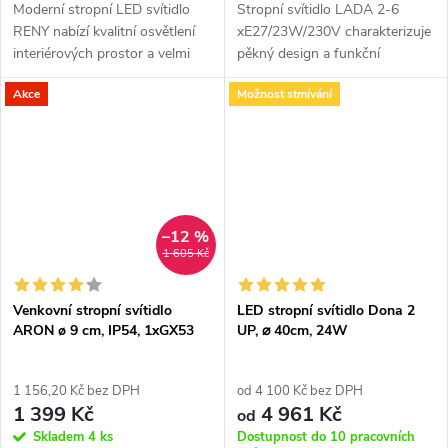
Moderní stropní LED svítidlo
Stropní svítidlo LADA 2-6
RENY nabízí kvalitní osvětlení
xE27/23W/230V charakterizuje
interiérových prostor a velmi
pěkný design a funkční
efektní rozptyl světla. Na výběr
provedení. Do svítidla je určena
Akce
Možnost stmívání
v 6 rozměrech v 5 barevných
žárovka s paticí E27. Svítidlo je
variantách.
vyrobeno v bílé a černé barvě....
–12 %
1 605 Kč
Venkovní stropní svítidlo
LED stropní svítidlo Dona 2
ARON ø 9 cm, IP54, 1xGX53
UP, ⌀ 40cm, 24W
1 156,20 Kč bez DPH
od 4 100 Kč bez DPH
1 399 Kč
4 961 Kč
od
Skladem
4 ks
Dostupnost do 10 pracovních