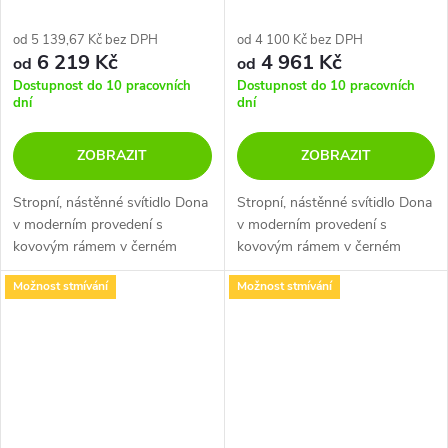
od 5 139,67 Kč bez DPH
od 4 100 Kč bez DPH
6 219 Kč
4 961 Kč
od
od
Dostupnost do 10 pracovních
Dostupnost do 10 pracovních
dní
dní
ZOBRAZIT
ZOBRAZIT
Stropní, nástěnné svítidlo Dona
Stropní, nástěnné svítidlo Dona
v moderním provedení s
v moderním provedení s
kovovým rámem v černém
kovovým rámem v černém
nebo bílém nástřiku. Svítí
nebo bílém nástřiku. Svítí
Možnost stmívání
Možnost stmívání
nahoru a tím se světlo odráží
směrem dolů v teplotě světla
od stěny nebo od stropu do
3000K a tím skvěle osvětlí
místnosti kam...
místnost. Hodí...