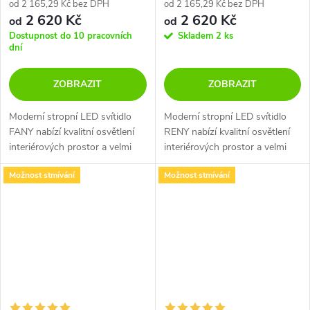
od 2 165,29 Kč bez DPH
od 2 165,29 Kč bez DPH
2 620 Kč
2 620 Kč
od
od
Dostupnost do 10 pracovních
Skladem
2 ks
dní
ZOBRAZIT
ZOBRAZIT
Moderní stropní LED svítidlo
Moderní stropní LED svítidlo
FANY nabízí kvalitní osvětlení
RENY nabízí kvalitní osvětlení
interiérových prostor a velmi
interiérových prostor a velmi
efektní rozptyl světla. Na výběr
efektní rozptyl světla. Na výběr
Možnost stmívání
Možnost stmívání
v 3 rozměrech ve 2 barevných
v 6 rozměrech v 5 barevných
variantách. Díky...
variantách.