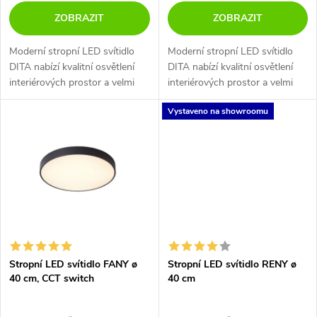
d
ZOBRAZIT
ZOBRAZIT
u
u
Moderní stropní LED svítidlo
Moderní stropní LED svítidlo
k
DITA nabízí kvalitní osvětlení
DITA nabízí kvalitní osvětlení
k
interiérových prostor a velmi
interiérových prostor a velmi
t
efektní rozptyl světla. Na výběr
efektní rozptyl světla. Na výběr
t
Vystaveno na showroomu
ve 3 rozměrech a ve 2
ve 3 rozměrech a ve 2
ů
barevných variantách. Toto...
barevných variantách. Toto...
ů
Stropní LED svítidlo FANY ø
Stropní LED svítidlo RENY ø
40 cm, CCT switch
40 cm
3000K/4000K