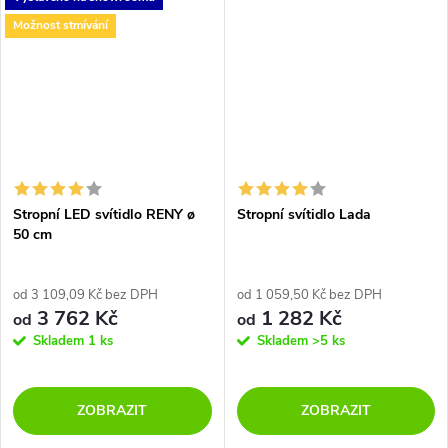
v 3 rozměrech ve 2 barevných
ve 3 rozměrech a ve 2
variantách. Díky...
barevných variantách. Toto...
Možnost stmívání
Stropní LED svítidlo RENY ø
Stropní svítidlo Lada
50 cm
od 3 109,09 Kč bez DPH
od 1 059,50 Kč bez DPH
3 762 Kč
1 282 Kč
od
od
Skladem
1 ks
Skladem
>5 ks
ZOBRAZIT
ZOBRAZIT