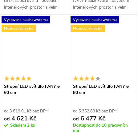
DITA nabízí kvalitní osvětlení
FANY nabízí kvalitní osvětlení
interiérových prostor a velmi
interiérových prostor a velmi
efektní rozptyl světla. Na výběr
efektní rozptyl světla. Na výběr
Vystaveno na showroomu
Vystaveno na showroomu
ve 3 rozměrech a ve 2
v 3 rozměrech ve 2 barevných
barevných variantách. Toto...
variantách. Díky...
Možnost stmívání
Možnost stmívání
Stropní LED svítidlo FANY ø
Stropní LED svítidlo FANY ø
60 cm
80 cm
od 3 819,01 Kč bez DPH
od 5 352,89 Kč bez DPH
4 621 Kč
6 477 Kč
od
od
Skladem
2 ks
Dostupnost do 10 pracovních
dní