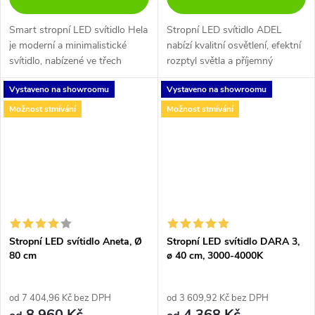
Smart stropní LED svítidlo Hela
Stropní LED svítidlo ADEL
je moderní a minimalistické
nabízí kvalitní osvětlení, efektní
svítidlo, nabízené ve třech
rozptyl světla a příjemný
barevných variantách v černé,
moderní design. Obvodový
Vystaveno na showroomu
Vystaveno na showroomu
kávové a bílé barvě. U svítidla
kovový plášť je v barvě černá
Hela lze měnit barvu...
měď nebo kartáčová zlatá a
Možnost stmívání
Možnost stmívání
světlo...
Stropní LED svítidlo Aneta, Ø
Stropní LED svítidlo DARA 3,
80 cm
ø 40 cm, 3000-4000K
od 7 404,96 Kč bez DPH
od 3 609,92 Kč bez DPH
8 960 Kč
4 368 Kč