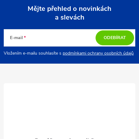
Mějte přehled o novinkách
a slevách
Z
á
E-mail
ODEBÍRAT
p
Vložením e-mailu souhlasíte s
podmínkami ochrany osobních údajů
a
t
í