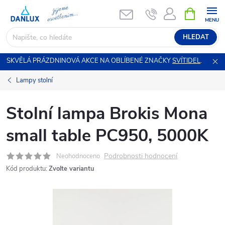
Přejít
NÁKUPNÍ
KOŠÍK
na
obsah
HLEDAT
SKVĚLÁ PRÁZDNINOVÁ AKCE NA OBLÍBENÉ ZNAČKY
SVÍTIDEL
.
Lampy stolní
Stolní lampa Brokis Mona
small table PC950, 5000K
Podrobnosti hodnocení
Neohodnoceno
Kód produktu:
Zvolte variantu