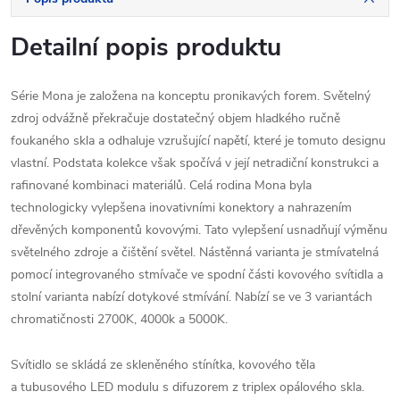
Detailní popis produktu
Série Mona je založena na konceptu pronikavých forem. Světelný
zdroj odvážně překračuje dostatečný objem hladkého ručně
foukaného skla a odhaluje vzrušující napětí, které je tomuto designu
vlastní. Podstata kolekce však spočívá v její netradiční konstrukci a
rafinované kombinaci materiálů. Celá rodina Mona byla
technologicky vylepšena inovativními konektory a nahrazením
dřevěných komponentů kovovými. Tato vylepšení usnadňují výměnu
světelného zdroje a čištění světel. Nástěnná varianta je stmívatelná
pomocí integrovaného stmívače ve spodní části kovového svítidla a
stolní varianta nabízí dotykové stmívání. Nabízí se ve 3 variantách
chromatičnosti 2700K, 4000k a 5000K.
Svítidlo se skládá ze skleněného stínítka, kovového těla
a tubusového LED modulu s difuzorem z triplex opálového skla.