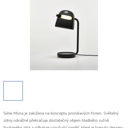
Série Mona je založena na konceptu pronikavých forem. Světelný
zdroj odvážně překračuje dostatečný objem hladkého ručně
foukaného skla a odhaluje vzrušující napětí, které je tomuto designu