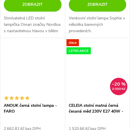
ZOBRAZIT
ZOBRAZIT
Stmívatelná LED stolní
Venkovní stolní lampa Sophie v
lampička Omari značky Nordlux
několika barevných
s nastavitelnou hlavou v bílém
provedeních.
nebo černém provedení.
Akce
LETNÍ AKCE
–20 %
2 300 Kč
ANOUK černá stolní lampa -
CELEIA stolní matná černá
FARO
česaná měď 230V E27 40W -
RED - DESIGN RENDL
2 662,81 Kč bez DPH
1 520,66 Kč bez DPH