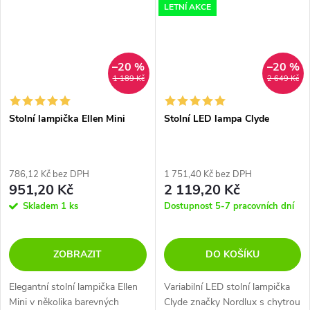
ozdobné prvky a...
LETNÍ AKCE
–20 %
–20 %
1 189 Kč
2 649 Kč
Stolní lampička Ellen Mini
Stolní LED lampa Clyde
786,12 Kč bez DPH
1 751,40 Kč bez DPH
951,20 Kč
2 119,20 Kč
Skladem
1 ks
Dostupnost 5-7 pracovních dní
ZOBRAZIT
DO KOŠÍKU
Elegantní stolní lampička Ellen
Variabilní LED stolní lampička
Mini v několika barevných
Clyde značky Nordlux s chytrou