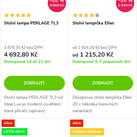
–20 %
–20 %
5 866 Kč
1 519 Kč
Stolní lampa PERLAGE TL3
Stolní lampička Ellen
3 878,35 Kč bez DPH
od 1 004,30 Kč bez DPH
4 692,80 Kč
1 215,20 Kč
od
Dostupnost 14 až 21 dní
Dostupnost 5-7 pracovních dní
ZOBRAZIT
ZOBRAZIT
Stolní lampa PERLAGE TL3 od
Designová stolní lampička Ellen
Ideal Lux je moderní osvětlení,
20 v několika barevných
které přináší zajímavý
variantách.
designový prvek do vašeho
Akce
Akce
interiéru. Tato lampa je
vyrobena z kovu a má kovové
LETNÍ AKCE
Možnost stmívání