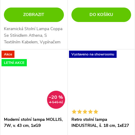
ZOBRAZIT
DO KOŠÍKU
Keramická Stolní Lampa Coppa
Se Stínidlem Athena, S
Textilním Kabelem, Vypínačem
A Dvoupólovou Zástrčkou Bez
Akce
Vystaveno na showroomu
Žárovka Terakotová
Strukturovaná - Bílá -
LETNÍ AKCE
–20 %
4 545 Kč
Moderní stolní lampa MOLLIS,
Retro stolní lampa
7W, v. 43 cm, 1xG9
INDUSTRIAL, š. 18 cm, 1xE27