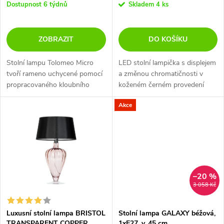
o
Dostupnost 6 týdnů
Skladem
4 ks
d
d
ZOBRAZIT
DO KOŠÍKU
u
u
Stolní lampu Tolomeo Micro
LED stolní lampička s displejem
k
tvoří rameno uchycené pomocí
a změnou chromatičnosti v
k
propracovaného kloubního
koženém černém provedení
t
mechanismu a lanka, které
bude perfektním moderním
t
Akce
umožňuje libovolné nastavení
doplňkem vašeho pracovního
ů
lampy a nasměrování světla
stolu.
ů
tam, kde je...
–20 %
3 058 Kč
Luxusní stolní lampa BRISTOL
Stolní lampa GALAXY béžová,
TRANSPARENT COPPER
1xE27, v. 45 cm