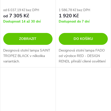
DESIGN RENDL
od 6 037,19 Kč bez DPH
1 586,78 Kč bez DPH
7 305 Kč
1 920 Kč
od
Dostupnost 14 až 30 dní
Dostupnost do 7 dní
ZOBRAZIT
DO KOŠÍKU
Designová stolní lampa SAINT
Designová stolní lampa FADO
TROPEZ BLACK v několika
od výrobce RED - DESIGN
variantách.
RENDL přináší cílené osvětlení
díky možnosti úhlu vyklopení
90°.