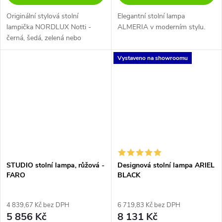
Originální stylová stolní
Elegantní stolní lampa
lampička NORDLUX Notti -
ALMERIA v moderním stylu.
černá, šedá, zelená nebo
terracottová barva.
Vystaveno na showroomu
STUDIO stolní lampa, růžová -
Designová stolní lampa ARIEL
FARO
BLACK
4 839,67 Kč bez DPH
6 719,83 Kč bez DPH
5 856 Kč
8 131 Kč