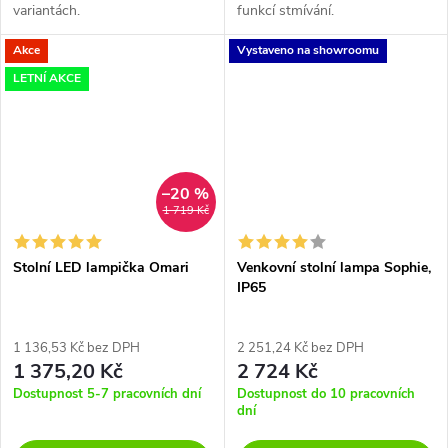
variantách.
funkcí stmívání.
Akce
Vystaveno na showroomu
LETNÍ AKCE
–20 %
1 719 Kč
Stolní LED lampička Omari
Venkovní stolní lampa Sophie,
IP65
1 136,53 Kč bez DPH
2 251,24 Kč bez DPH
1 375,20 Kč
2 724 Kč
Dostupnost 5-7 pracovních dní
Dostupnost do 10 pracovních
dní