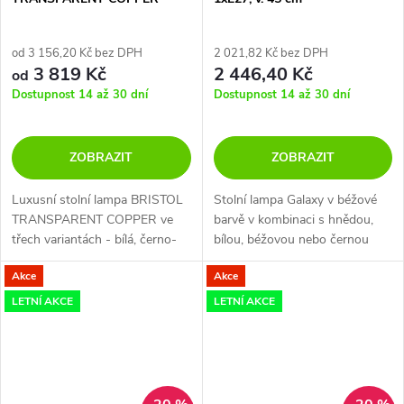
od 3 156,20 Kč bez DPH
2 021,82 Kč bez DPH
3 819 Kč
2 446,40 Kč
od
Dostupnost 14 až 30 dní
Dostupnost 14 až 30 dní
ZOBRAZIT
ZOBRAZIT
Luxusní stolní lampa BRISTOL
Stolní lampa Galaxy v béžové
TRANSPARENT COPPER ve
barvě v kombinaci s hnědou,
třech variantách - bílá, černo-
bílou, béžovou nebo černou
bílá a černo-zlatá.
barvou. Trojnožka lampy k
Akce
Akce
dispozici v černé, bílé barvě
nebo přirozené dřevo.
LETNÍ AKCE
LETNÍ AKCE