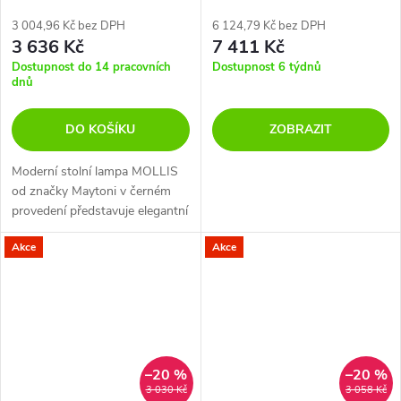
3 004,96 Kč bez DPH
6 124,79 Kč bez DPH
3 636 Kč
7 411 Kč
Dostupnost do 14 pracovních
Dostupnost 6 týdnů
dnů
DO KOŠÍKU
ZOBRAZIT
Moderní stolní lampa MOLLIS
od značky Maytoni v černém
provedení představuje elegantní
prvek pro osvětlení interiéru
Akce
Akce
díky kombinaci materiálů kov a
akrylát.
–20 %
–20 %
3 030 Kč
3 058 Kč