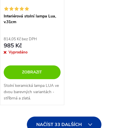
Interiérová stolní lampa Lua,
v.31cm
814,05 Kč bez DPH
985 Kč
Vyprodáno
ZOBRAZIT
Stolní keramická lampa LUA ve
dvou barevných variantách -
stříbrná a zlatá.
O
NAČÍST 33 DALŠÍCH