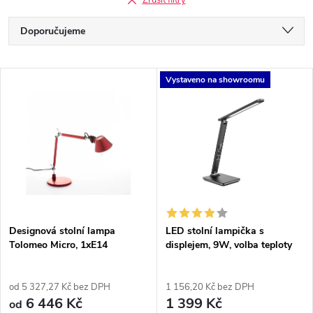
Zrušit filtry
Ř
Doporučujeme
a
Nejlevnější
V
Vystaveno na showroomu
Nejdražší
z
ý
Nejprodávanější
e
p
Abecedně
n
i
í
s
p
Designová stolní lampa
LED stolní lampička s
Tolomeo Micro, 1xE14
displejem, 9W, volba teploty
p
světla, kůže, černá
r
r
od 5 327,27 Kč bez DPH
1 156,20 Kč bez DPH
6 446 Kč
1 399 Kč
o
od