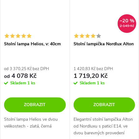
–20 %
2 149 Kč
Stolní lampa Helios, v: 40cm
Stolní lampička Nordlux Alton
od 3 370,25 Kč bez DPH
1 420,83 Kč bez DPH
4 078 Kč
1 719,20 Kč
od
Skladem
1 ks
Skladem
1 ks
ZOBRAZIT
ZOBRAZIT
Stolní lampa Helios ve dvou
Elegantní stolní lampička Alton
velikostech - zlatá, černá
od Nordluxu s paticí E14, ve
dvou barevných provedení