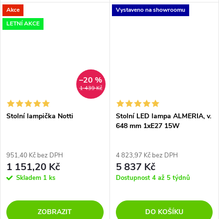
opálové sklo a mosaz nebo
Akce
Vystaveno na showroomu
kouřové sklo doplní každý
interiér. Příkon lampičky je 15W
LETNÍ AKCE
a...
–20 %
1 439 Kč
Stolní lampička Notti
Stolní LED lampa ALMERIA, v.
648 mm 1xE27 15W
951,40 Kč bez DPH
4 823,97 Kč bez DPH
1 151,20 Kč
5 837 Kč
Skladem
1 ks
Dostupnost 4 až 5 týdnů
ZOBRAZIT
DO KOŠÍKU