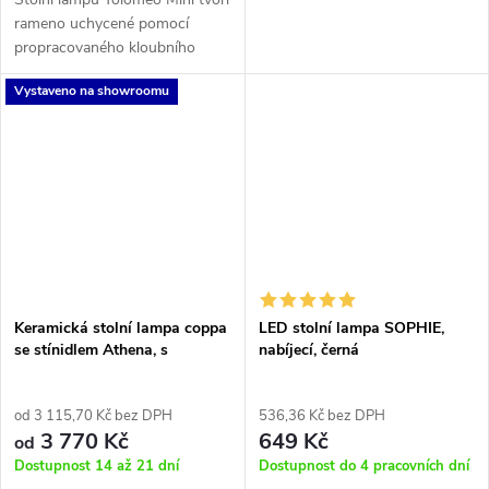
rameno uchycené pomocí
propracovaného kloubního
mechanismu a lanka, které
Vystaveno na showroomu
umožňuje libovolné nastavení
lampy a nasměrování světla
tam, kde je...
Keramická stolní lampa coppa
LED stolní lampa SOPHIE,
se stínidlem Athena, s
nabíjecí, černá
textilním kabelem, vypínačem
a dvoupólovou zástrčkou
od 3 115,70 Kč bez DPH
536,36 Kč bez DPH
3 770 Kč
649 Kč
od
Dostupnost 14 až 21 dní
Dostupnost do 4 pracovních dní