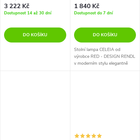
3 222 Kč
1 840 Kč
Dostupnost 14 až 30 dní
Dostupnost do 7 dní
DO KOŠÍKU
DO KOŠÍKU
Stolní lampa CELEIA od
výrobce RED - DESIGN RENDL
v moderním stylu elegantně
doplní váš interiér. Toto černé
svítidlo vyžaduje jede světelný
zdroj s paticí E27 a max. příkon
40W.