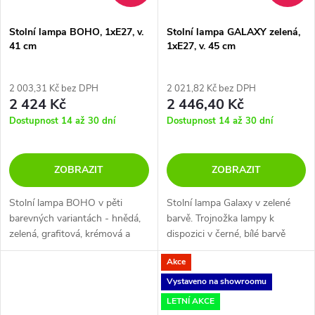
Stolní lampa BOHO, 1xE27, v.
Stolní lampa GALAXY zelená,
41 cm
1xE27, v. 45 cm
2 003,31 Kč bez DPH
2 021,82 Kč bez DPH
2 424 Kč
2 446,40 Kč
Dostupnost 14 až 30 dní
Dostupnost 14 až 30 dní
ZOBRAZIT
ZOBRAZIT
Stolní lampa BOHO v pěti
Stolní lampa Galaxy v zelené
barevných variantách - hnědá,
barvě. Trojnožka lampy k
zelená, grafitová, krémová a
dispozici v černé, bílé barvě
jutová.
nebo přirozené dřevo.
Akce
Vystaveno na showroomu
LETNÍ AKCE