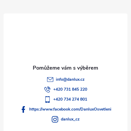
a
y
t
v
ý
í
p
i
s
u
info
@
danlux.cz
+420 731 845 220
+420 734 274 801
https://www.facebook.com/DanluxOsvetleni
danlux_cz