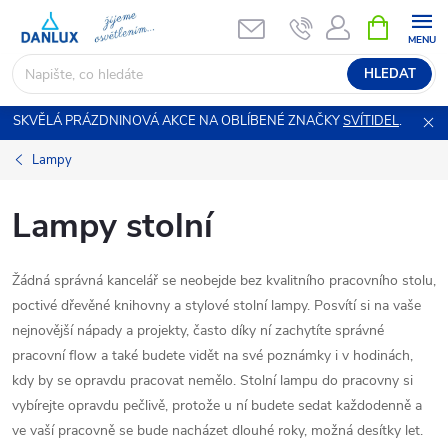
Přejít
NÁKUPNÍ
KOŠÍK
na
obsah
HLEDAT
SKVĚLÁ PRÁZDNINOVÁ AKCE NA OBLÍBENÉ ZNAČKY
SVÍTIDEL
.
Lampy
Lampy stolní
Žádná správná kancelář se neobejde bez kvalitního pracovního stolu,
poctivé dřevěné knihovny a stylové stolní lampy. Posvítí si na vaše
nejnovější nápady a projekty, často díky ní zachytíte správné
pracovní flow a také budete vidět na své poznámky i v hodinách,
kdy by se opravdu pracovat nemělo. Stolní lampu do pracovny si
vybírejte opravdu pečlivě, protože u ní budete sedat každodenně a
ve vaší pracovně se bude nacházet dlouhé roky, možná desítky let.