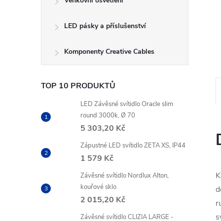
Venkovní osvětlení
LED pásky a příslušenství
Komponenty Creative Cables
TOP 10 PRODUKTŮ
LED Závěsné svítidlo Oracle slim
round 3000k, Ø 70
5 303,20 Kč
Zápustné LED svítidlo ZETA XS, IP44
1 579 Kč
K
Závěsné svítidlo Nordlux Alton,
kouřové sklo
d
2 015,20 Kč
r
s
Závěsné svítidlo CLIZIA LARGE -