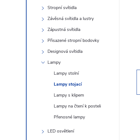
s
Stropní svítidla
t
Závěsná svítidla a lustry
r
Zápustná svítidla
Přisazené stropní bodovky
a
Designová svítidla
n
Lampy
Lampy stolní
n
Lampy stojací
í
Lampy s klipem
Lampy na čtení k posteli
p
Přenosné lampy
a
LED osvětlení