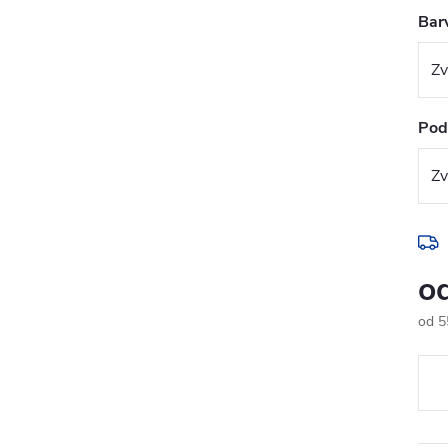
Bar
Pod
o
od
5
Měr
cena