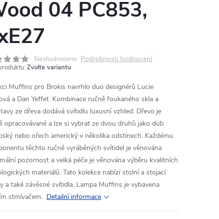
ood 04 PC853,
xE27
Podrobnosti hodnocení
Neohodnoceno
produktu:
Zvolte variantu
kci Muffins pro Brokis navrhlo duo designérů Lucie
ová a Dan Yeffet. Kombinace ručně foukaného skla a
tavy ze dřeva dodává svítidlu luxusní vzhled. Dřevo je
ě opracovávané a lze si vybrat ze dvou druhů jako dub
pský nebo ořech americký v několika odstínech. Každému
onentu těchto ručně vyráběných svítidel je věnována
mální pozornost a velká péče je věnována výběru kvalitních
logických materiálů. Tato kolekce nabízí stolní a stojací
y a také závěsné svítidla. Lampa Muffins je vybavena
ím stmívačem.
Detailní informace