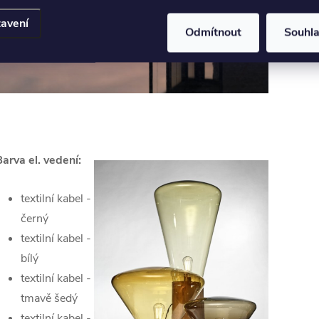
avení
Odmítnout
Souhl
arva el. vedení:
textilní kabel -
černý
textilní kabel -
bílý
textilní kabel -
tmavě šedý
textilní kabel -