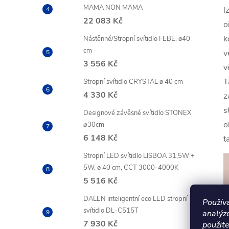
MAMA NON MAMA
l
22 083 Kč
o
k
Nástěnné/Stropní svítidlo FEBE, ø40
cm
v
3 556 Kč
v
T
Stropní svítidlo CRYSTAL ø 40 cm
4 330 Kč
z
s
Designové závěsné svítidlo STONEX
o
⌀30cm
6 148 Kč
t
Stropní LED svítidlo LISBOA 31,5W +
5W, ø 40 cm, CCT 3000-4000K
5 516 Kč
DALEN inteligentní eco LED stropní
Použív
svítidlo DL-C515T
analýz
7 930 Kč
použite