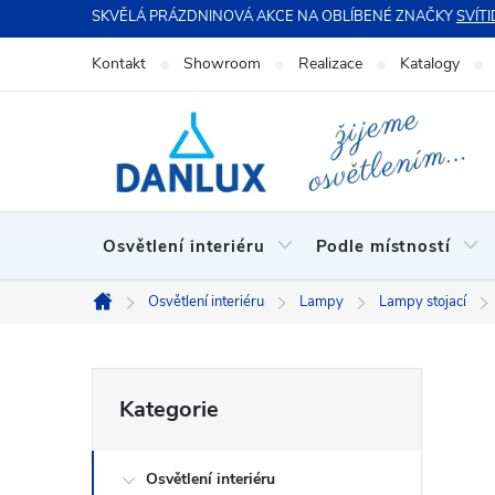
Přejít
SKVĚLÁ PRÁZDNINOVÁ AKCE NA OBLÍBENÉ ZNAČKY
SVÍTI
na
Kontakt
Showroom
Realizace
Katalogy
obsah
Osvětlení interiéru
Podle místností
Osvětlení interiéru
Lampy
Lampy stojací
Domů
P
Přeskočit
Kategorie
kategorie
o
Osvětlení interiéru