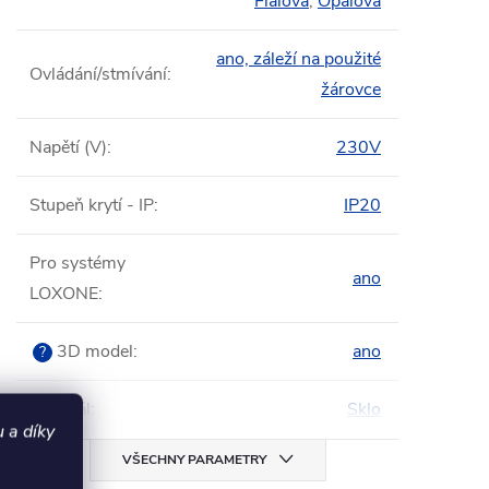
Fialová
,
Opálová
ano, záleží na použité
Ovládání/stmívání
:
žárovce
Napětí (V)
:
230V
Stupeň krytí - IP
:
IP20
Pro systémy
ano
LOXONE
:
3D model
:
ano
?
Materiál
:
Sklo
 a díky
VŠECHNY PARAMETRY