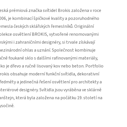
eská prémiová značka svítidel Brokis založena v roce
006, je kombinací špičkové kvality a pozoruhodného
emesla českých sklářských řemeslníků. Originální
olekce osvětlení BROKIS, vytvořené renomovanými
eskými i zahraničními designéry, si trvale získávají
ezinárodní ohlas a uznání. Společnost kombinuje
učně foukané sklo s dalšími rafinovanými materiály,
ako je dřevo a ručně lisovaný kov nebo beton. Portfolio
rokis obsahuje moderní funkční svítidla, dekorativní
ředměty a jedinečná řešení osvětlení pro architekty a
nteriérové ​​designéry. Svítidla jsou vyráběna ve sklárně
anštejn, která byla založena na počátku 19. století na
ysočině.