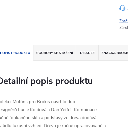
Znač
Záru
POPIS PRODUKTU
SOUBORY KE STAŽENÍ
DISKUZE
ZNAČKA
BROKI
Detailní popis produktu
olekci Muffins pro Brokis navrhlo duo
esignérů Lucie Koldová a Dan Yeffet. Kombinace
učně foukaného skla a podstavy ze dřeva dodává
vítidlu luxusní vzhled. Dřevo je ručně opracovávané a