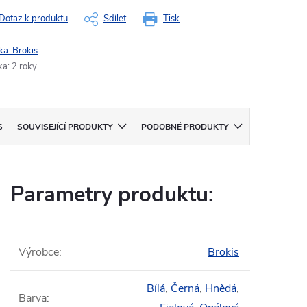
Dotaz k produktu
Sdílet
Tisk
ka:
Brokis
ka
:
2 roky
S
SOUVISEJÍCÍ PRODUKTY
PODOBNÉ PRODUKTY
Parametry produktu:
Výrobce
:
Brokis
Bílá
,
Černá
,
Hnědá
,
Barva
: