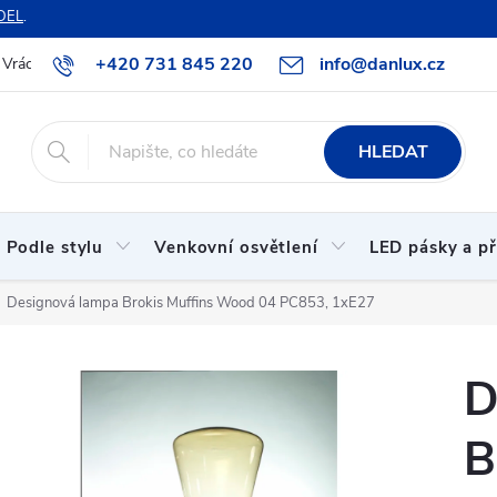
DEL
.
+420 731 845 220
info@danlux.cz
Vrácení zboží a reklamace
O nás
B2B spolupráce
Hodnoc
HLEDAT
Podle stylu
Venkovní osvětlení
LED pásky a př
Designová lampa Brokis Muffins Wood 04 PC853, 1xE27
D
B