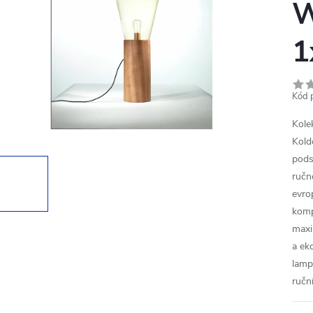
W
1
Kód 
Kole
Kold
pods
ručn
evro
komp
maxi
a eko
lamp
ručn