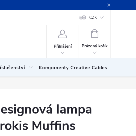
ení obchodu
Obchodní podmínky
Podmínky ochrany osobních
CZK
NÁKUPNÍ
KOŠÍK
Prázdný košík
Přihlášení
íslušenství
Komponenty Creative Cables
Show
esignová lampa
rokis Muffins