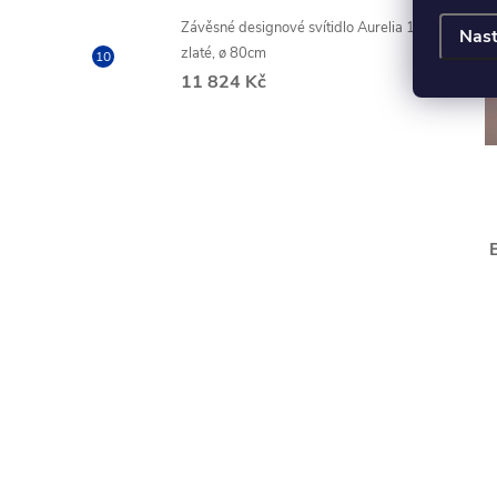
Závěsné designové svítidlo Aurelia 1,
Nast
zlaté, ø 80cm
11 824 Kč
B