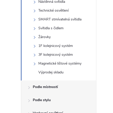
n
Nástěnná svítidla
Technické osvětlení
e
SMART stmívatelná svítidla
l
Svítidla s čidlem
Žárovky
1F kolejnicový systém
3F kolejnicový systém
Magnetické lištové systémy
Výprodej skladu
Podle místností
Podle stylu