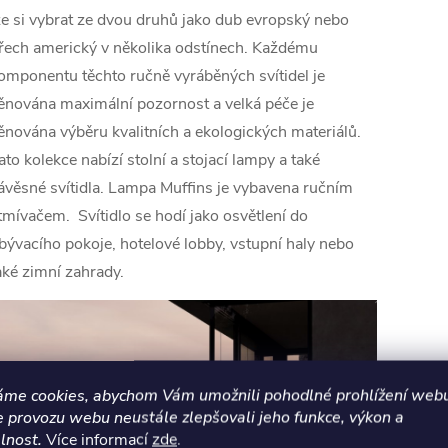
ze si vybrat ze dvou druhů jako dub evropský nebo
řech americký v několika odstínech. Každému
omponentu těchto ručně vyráběných svítidel je
ěnována maximální pozornost a velká péče je
ěnována výběru kvalitních a ekologických materiálů.
ato kolekce nabízí stolní a stojací lampy a také
ávěsné svítidla. Lampa Muffins je vybavena ručním
tmívačem.
Svítidlo se hodí jako osvětlení do
bývacího pokoje, hotelové lobby, vstupní haly nebo
aké zimní zahrady.
áme cookies, abychom Vám umožnili pohodlné prohlížení webu
e provozu webu neustále zlepšovali jeho funkce, výkon a
lnost.
Více informací
zde
.