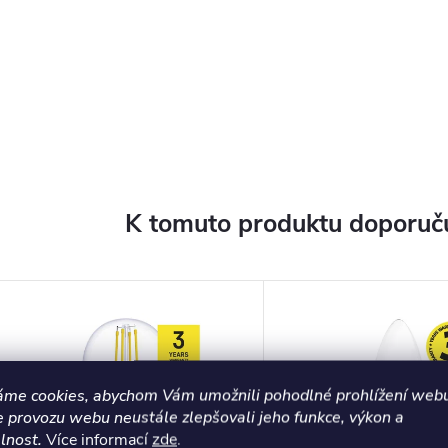
K tomuto produktu doporuču
áme cookies, abychom Vám umožnili pohodlné prohlížení webu
e provozu webu neustále zlepšovali jeho funkce, výkon a
lnost.
Více informací
zde
.