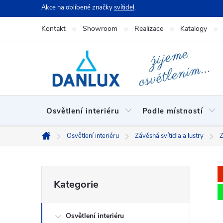
Přejít
Akce na oblíbené značky
svítidel
.
na
Kontakt
Showroom
Realizace
Katalogy
obsah
Osvětlení interiéru
Podle místností
Osvětlení interiéru
Závěsná svítidla a lustry
Z
Domů
P
Přeskočit
Kategorie
kategorie
o
Osvětlení interiéru