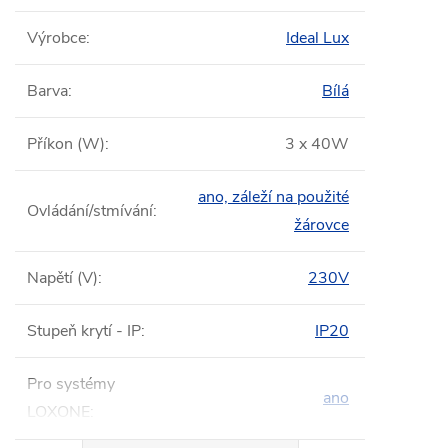
Výrobce
:
Ideal Lux
Barva
:
Bílá
Příkon (W)
:
3 x 40W
ano, záleží na použité
Ovládání/stmívání
:
žárovce
Napětí (V)
:
230V
Stupeň krytí - IP
:
IP20
Pro systémy
ano
LOXONE
: