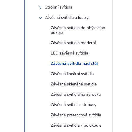
s
Stropní svítidla
t
Závěsná svítidla a lustry
r
Závěsná svítidla do obývacího
pokoje
a
Závěsná svítidla moderní
LED závěsná svítidla
n
Závěsná svítidla nad stůl
n
Závěsná lineární svítidla
Závěsná skleněná svítidla
í
Závěsná svítidla na žárovku
p
Závěsná svítidla - tubusy
Závěsná prstencová svítidla
a
Závěsná svítidla - polokoule