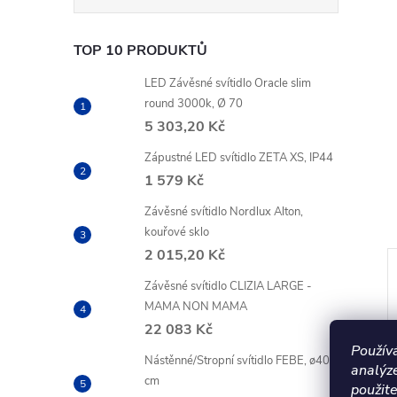
TOP 10 PRODUKTŮ
LED Závěsné svítidlo Oracle slim
round 3000k, Ø 70
5 303,20 Kč
Zápustné LED svítidlo ZETA XS, IP44
1 579 Kč
Závěsné svítidlo Nordlux Alton,
kouřové sklo
2 015,20 Kč
Závěsné svítidlo CLIZIA LARGE -
MAMA NON MAMA
22 083 Kč
Použív
Nástěnné/Stropní svítidlo FEBE, ø40
analýz
cm
použite