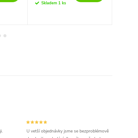
Skladem
1 ks
Dostupno
pracovníc
i.
U vetší objednávky jsme se bezproblémově