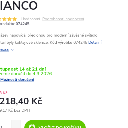
IANCO
Podrobnosti hodnocení
1 hodnocení
produktu:
074245
název napovídá, předlohou pro moderní závěsné svítidlo
tail byly koktejlové sklenice. Kód výrobku 074245
Detailní
rmace
tupnost 14 až 21 dní
4.9.2026
Možnosti doručení
3 Kč
 218,40 Kč
9,17 Kč bez DPH
ná
: