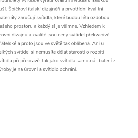
louholetý výrobce vyrábí kvalitní svítidla s italskou
uší. Špičkoví italskí dizajnéři a prvotřídní kvalitní
ateriály zaručují svítidla, které budou léta ozdobou
ašeho prostoru a každý si je všimne. Vzhledem k
rovni dizajnu a kvalitě jsou ceny svítidel překvapivě
řátelské a proto jsou ve světě tak oblíbená. Ani u
elkých svítidel si nemusíte dělat starosti o rozbití
vítidla při přepravě, tak jako svítidla samotná i balení z
ýroby je na úrovni a svítidlo ochrání.