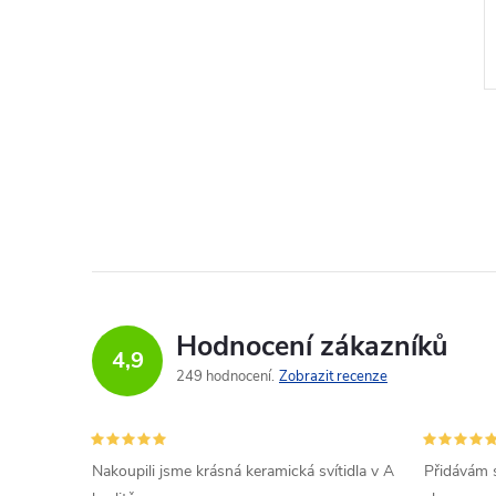
4 až
Dostupnost 6-12
týdnů
Hodnocení zákazníků
4,9
249 hodnocení
Zobrazit recenze
Nakoupili jsme krásná keramická svítidla v A
Přidávám 