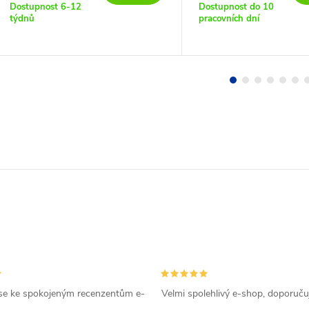
Dostupnost 6-12
Dostupnost do 10
týdnů
pracovních dní
se ke spokojeným recenzentům e-
Velmi spolehlivý e-shop, doporučuj