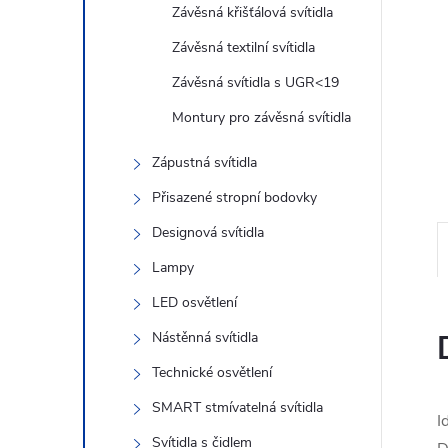
n
Závěsná křišťálová svítidla
e
Závěsná textilní svítidla
Závěsná svítidla s UGR<19
l
Montury pro závěsná svítidla
Zápustná svítidla
Přisazené stropní bodovky
Designová svítidla
Lampy
LED osvětlení
Nástěnná svítidla
Technické osvětlení
SMART stmívatelná svítidla
I
Svítidla s čidlem