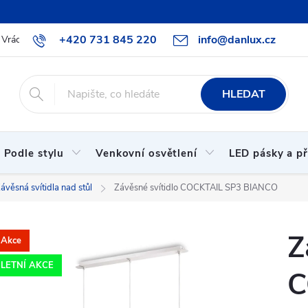
+420 731 845 220
info@danlux.cz
Vrácení zboží a reklamace
O nás
B2B spolupráce
Hodnoc
HLEDAT
Podle stylu
Venkovní osvětlení
LED pásky a př
ávěsná svítidla nad stůl
Závěsné svítidlo COCKTAIL SP3 BIANCO
Z
Akce
LETNÍ AKCE
C