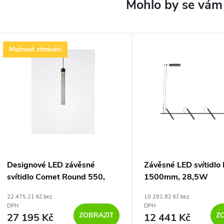
Možnost stmívání
Designové LED závěsné
Závěsné LED svítidlo
svítidlo Comet Round 550,
1500mm, 28,5W
PC1375
22 475,21 Kč bez
10 281,82 Kč bez
DPH
DPH
ZOBRAZIT
Z
27 195 Kč
12 441 Kč