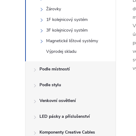
D
d
Žárovky
m
1F kolejnicový systém
V
3F kolejnicový systém
ú
Magnetické lištové systémy
p
v
Výprodej skladu
s
v
Podle místností
Podle stylu
Venkovní osvětlení
LED pásky a příslušenství
Komponenty Creative Cables