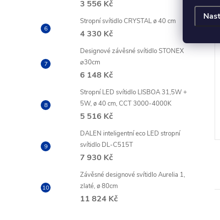
3 556 Kč
Nast
Stropní svítidlo CRYSTAL ø 40 cm
4 330 Kč
 Basic Mini Globe
LED žárovka Filament Mini
Designové závěsné svítidlo STONEX
 W (40 W) / 470 lm
Globe / E14 / 5,9 W (60 W) /
⌀30cm
806 lm / neutrální bílá
6 148 Kč
PH
61,98 Kč bez DPH
Stropní LED svítidlo LISBOA 31,5W +
75 Kč
DO KOŠÍKU
DO KOŠÍKU
5W, ø 40 cm, CCT 3000-4000K
o 4
Dostupnost do 4
5 516 Kč
í
pracovních dní
DALEN inteligentní eco LED stropní
svítidlo DL-C515T
7 930 Kč
Závěsné designové svítidlo Aurelia 1,
zlaté, ø 80cm
11 824 Kč