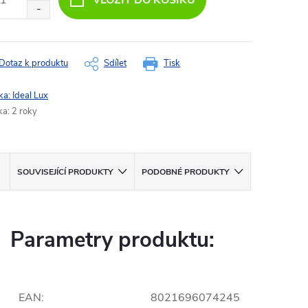
VLOŽIT DO KOŠÍKU
Dotaz k produktu
Sdílet
Tisk
ka:
Ideal Lux
ka
:
2 roky
SOUVISEJÍCÍ PRODUKTY
PODOBNÉ PRODUKTY
Parametry produktu:
EAN
:
8021696074245