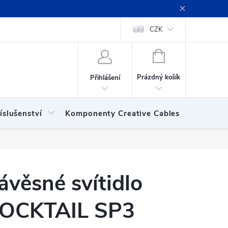
ení obchodu
Obchodní podmínky
Podmínky ochrany osobních
CZK
NÁKUPNÍ
KOŠÍK
Prázdný košík
Přihlášení
íslušenství
Komponenty Creative Cables
Show
ávěsné svítidlo
OCKTAIL SP3