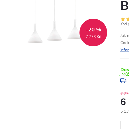
B
Kód 
–20 %
Jak 
7 773 Kč
Cock
info
Dos
7 77
6
5 13
Měr
cena