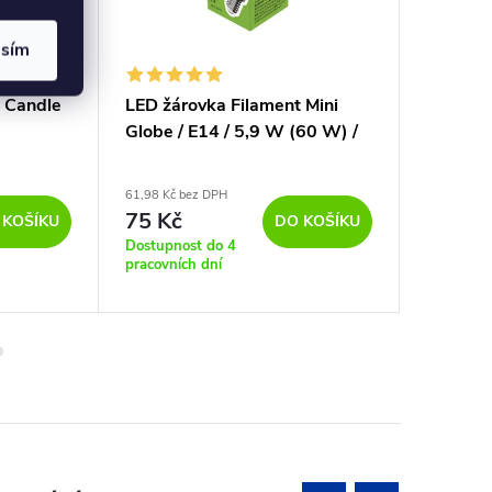
asím
 Candle
LED žárovka Filament Mini
LED žár
Globe / E14 / 5,9 W (60 W) /
5,9W 27
806 lm / teplá bílá
61,98 Kč bez DPH
223,14 Kč 
75 Kč
270 K
 KOŠÍKU
DO KOŠÍKU
Dostupnost do 4
Sklad
pracovních dní